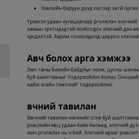
Хэвлийн баруун дээд хэсгээр эвгүй оргих
Үрэвсэл удаан хугацаагаар үргэлжлэн элэгний 
замын эрхтнүүдэдтэй холбогдох элэгний үүдэн в
эрсдэлтэй. Зарим тохиолдолд цирроз элэгний 
Авч болох арга хэмжээ
Амны хавдар
Эмч таны биеийн байдлыг үнэлж, цусны шинжилг
буй шалтгааныг тодорхойлох болно. Оношийг
хийж эсийн гэмтлийг тодорхойлно.
Өвчний тавилан
Өвчний тавилан өвчнийг үүсгэж буй шалтгаана
үрэвслийн явц удаан байх бөгөөд, элэгний дута
жил үргэлжлэх нь ч бий. Элэгний архаг үрэвсэ