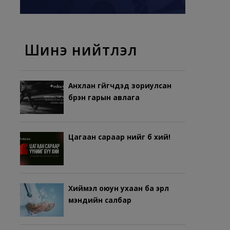
Шинэ нийтлэл
Анхлан гүйгчдэд зориулсан
бүрэн гарын авлага
Цагаан сараар үүнийг бүү хий!
Хиймэл оюун ухаан ба эрүүл
мэндийн салбар