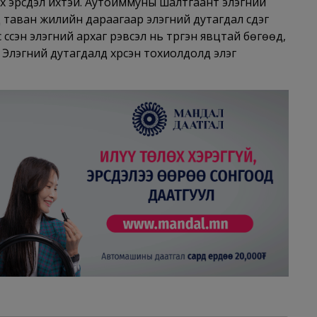
үсэх эрсдэл ихтэй. Аутоиммуны шалтгаант элэгний
 таван жилийн дараагаар элэгний дутагдал үүсдэг
үссэн элэгний архаг үрэвсэл нь түргэн явцтай бөгөөд,
Элэгний дутагдалд хүрсэн тохиолдолд элэг