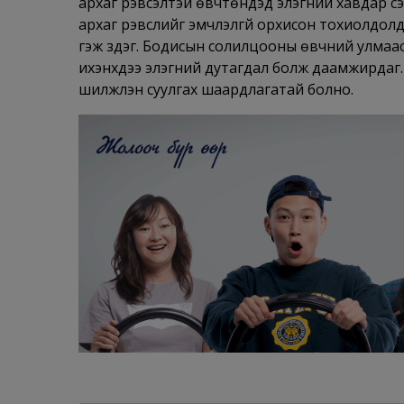
архаг үрэвсэлтэй өвчтөнүүдэд элэгний хавдар ү
архаг үрэвслийг эмчлэлгүй орхисон тохиолдолд
гэж үздэг. Бодисын солилцооны өвчний улмаас ү
ихэнхдээ элэгний дутагдал болж даамжирдаг. 
шилжүүлэн суулгах шаардлагатай болно.