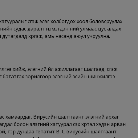
хатууралыг үүсгэж элэг холбогдох хоол боловсруулах
енийн судас даралт нэмэгдэн үүний улмаас цус алдах
дутагдалд хүргэж, амь насанд аюул учруулна.
ээ хийж, элэгний үйл ажиллагааг шалгаад, үүсгэж
 бататгах зорилгоор элэгний эсийн шинжилгээ
ас хамаардаг. Вирусийн шалтгаант элэгний архаг
гдал болон элэгний хатуурал үүсэх хүртэл хэдэн арван
лтэй, тэр дундаа гепатит В, С вирусийн шалтгаант