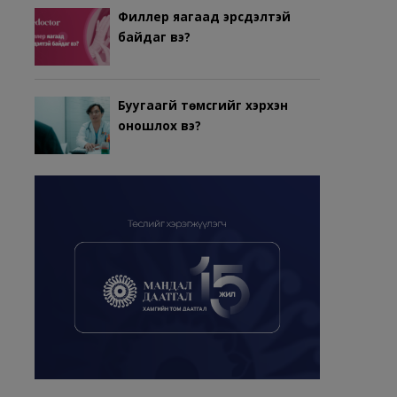
Филлер яагаад эрсдэлтэй
байдаг вэ?
Буугаагүй төмсгийг хэрхэн
оношлох вэ?