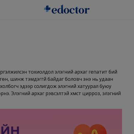
р үргэлжилсэн тохиолдол элэгний архаг гепатит бий
гөн, шинж тэмдэггүй байдаг боловч энэ нь удаан
эс холбогч эдээр солигдож элэгний хатуурал буюу
нэ. Элэгний архаг үрэвсэлтэй хүмүүст цирроз, элэгний