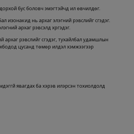
рхой бус боловч эмэгтэйчүүд илүү өвчилдөг.
изонакид нь архаг элэгний үрэвслийг үүсгэдэг.
лэгний архаг үрэвсэлд хүргэдэг.
 архаг үрэвслийг үүсгэдэг, тухайлбал удамшлын
хбодод цусанд төмөр илүүдэл хэмжээгээр
дэггүй явагдах ба хэрэв илэрсэн тохиолдолд