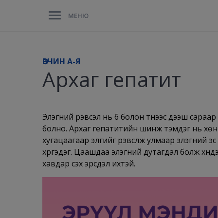
МЕНЮ
ӨВЧИН A-Я
Архаг гепатит
Элэгний үрэвсэл нь 6 болон түүнээс дээш сараа
болно. Архаг гепатитийн шинж тэмдэг нь хөн
хугацаагаар элгийг үрэвсүүлж улмаар элэгний 
хүргэдэг. Цаашдаа элэгний дутагдал болж хүндэр
хавдар үүсэх эрсдэл ихтэй.