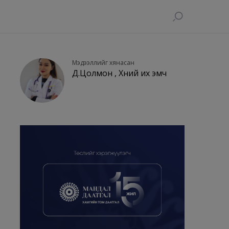
Мэдээллийг хянасан
Д.Цолмон , Хүний их эмч