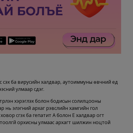
үүсэх ба вирусийн халдвар, аутоиммуны өвчний үед
сний улмаар үүсдэг.
трүүлэн хэрэглэх болон бодисын солилцооны
двар нь элэгний архаг үрэвслийн хамгийн гол
овор үүсгэх ба гепатит А болон Е халдвар огт
лийг тоолгүй орхисны улмаас архагт шилжин ноцтой