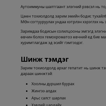
Аутоиммуны шалтгаант элэгний үрэвсэл нь тодо
Цөөн тохиолдолд зарим эмийн бодис тухайлбал 
МӨн согтууруулах ундаа хэтрүүлэн хэрэглэх нь э
Заримдаа бодисын солилцооны эмгэгүүд элэгний
өвчин болох гемохроматоз өвчний үед бие ма
хуримтлагдаж эд эсийг гэмтээдэг.
Шинж тэмдэг
Зарим тохиолдолд архаг гепатит нь шинж тэм
дараах шинжтэй:
Хоолны дуршил буурах
Жингээ алдах
Арьс салст шарлах
Хэвлий цардайх