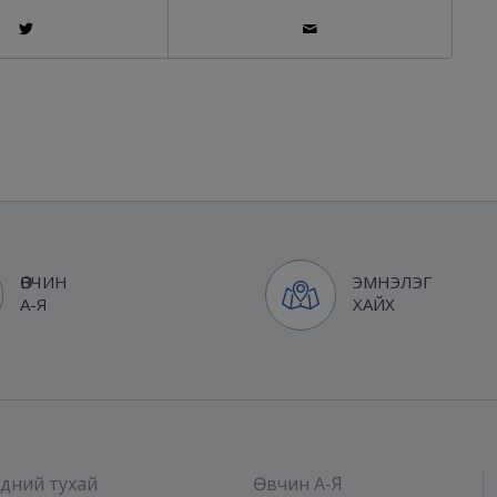
ӨВЧИН
ЭМНЭЛЭГ
А-Я
ХАЙХ
дний тухай
Өвчин А-Я