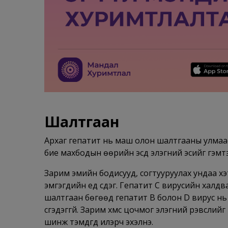
Шалтгаан
Архаг гепатит нь маш олон шалтгааны улмаас 
бие махбодын өөрийн эсүүд элэгний эсийг гэмтээ
Зарим эмийн бодисууд, согтууруулах ундаа хэ
эмгэгүүдийн үед үүсдэг. Гепатит С вирусийн хал
шалтгаан бөгөөд гепатит В болон D вирус нь х
үүсгэдэггүй. Зарим хүмүүс цочмог элэгний үрэвс
шинж тэмдгүүд илэрч эхэлнэ.