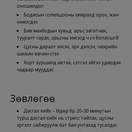
оношилдог.
Бодисын солилцооны хямралд орох, жин
нэмэгдэх
Бие махбодын хувьд арьс загатнах,
тууралт гарах, арьсны эмгэгүүд ч үүсч болзошгүй
Цусны даралт ихсэх, зүрх дэлсэх, чихрийн
шижин өвчин үүсгэх
Хорт зуршилд автах, сэтгэл зүйгээ удирдах
чадвар мууддаг.
Зөвлөгөө
Дасгал хийх – Өдөр бүр 20-30 минутын
турш дасгал хийх нь стресс тайлах, цусны
эргэлт сайжруулж бат бөх унтахад тусалдаг.