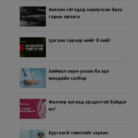
Анхлан гүйгчдэд зориулсан бүрэн
гарын авлага
Цагаан сараар үүнийг бүү хий!
Хиймэл оюун ухаан ба эрүүл
мэндийн салбар
Филлер яагаад эрсдэлтэй байдаг
вэ?
Буугаагүй төмсгийг хэрхэн