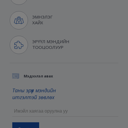
ЭМНЭЛЭГ
ХАЙХ
ЭРҮҮЛ МЭНДИЙН
ТООЦООЛУУР
Мэдээлэл авах
Таны эрүүл мэндийн
итгэлтэй зөвлөх