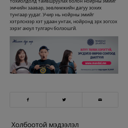
тохиолдолд тайвшруулах болон нойрны эмийг
эмчийн заавар, зөвлөмжийн дагуу зохих
тунгаар уудаг. Учир нь нойрны эмийг
хэтрүүлснээр хэт удаан унтах, нойронд зүрх зогсох
зэрэг аюул тулгарч болзошгүй.
Холбоотой мэдээлэл