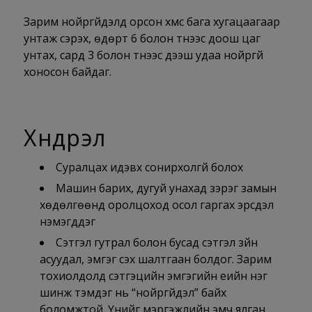
Зарим нойргүйдэлд орсон хүмүүс бага хугацаагаар
унтаж сэрэх, өдөрт 6 болон түүнээс доош цаг
унтах, сард 3 болон түүнээс дээш удаа нойргүй
хоносон байдаг.
Хүндрэл
Суралцах идэвх сонирхолгүй болох
Машин барих, дугуй унахад зэрэг замын
хөдөлгөөнд оролцоход осол гаргах эрсдэл
нэмэгддэг
Сэтгэл гутрал болон бусад сэтгэл зүйн
асуудал, эмгэг үүсэх шалтгаан болдог. Зарим
тохиолдолд сэтгэцийн эмгэгийн үеийн нэг
шинж тэмдэг нь “нойргүйдэл” байх
боломжтой. Үүнийг мэргэжлийн эмч ялган