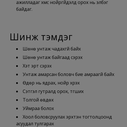
ажилладаг хүмүүс нойргүйдэлд орох нь элбэг
байдаг.
Шинж тэмдэг
Шөнө унтаж чадахгүй байх
Шөнө унтаж байгаад сэрэх
Хэт эрт сэрэх
Унтаж амарсан боловч бие амраагүй байх
Өдөр нь ядрах, нойр хүрэх
Сэтгэл гутралд орох, түгших
Толгой өвдөх
Уймраа болох
Хоол боловсруулах эрхтэн тогтолцоонд
асуудал тулгарах