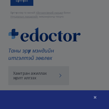
Бүртгүүлснээр та манай
Үйлчилгээний нөхцөл
болон
Нууцлалын нөхцөлийг
зөвшөөрсөнд тооцно.
Таны эрүүл мэндийн
итгэлтэй зөвлөх
Хамтран ажиллах
хүсэлт илгээх
×
Бидний тухай