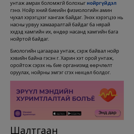
унтаж амрах боломжгүй болохыг
нойргүйдэл
гэнэ. Нойр хүний биеийн физиологийн амин
чухал хэрэгцээг хангаж байдаг. Энэхүү хэрэгцээ нь
насны урвуу хамааралтай байдаг ба нярай
хүүхдэд хамгийн их, өндөр насанд хамгийн бага
нойртой байдаг.
Биологийн цагаараа унтаж, сэрж байвал нойр
хэвийн байна гэсэн үг. Харин хэт орой унтаж,
оройтож сэрэх нь бие организмд өөрчлөлт
оруулах, нойрны эмгэг үүсгэх нөхцөл болдог.
Шалтгаан