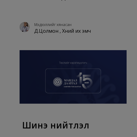
Мэдээллийг хянасан
Д.Цолмон , Хүний их эмч
Шинэ нийтлэл