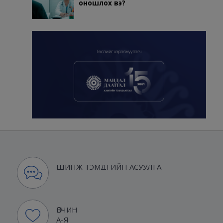
оношлох вэ?
ШИНЖ ТЭМДГИЙН АСУУЛГА
ӨВЧИН
А-Я