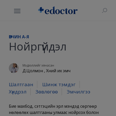
ӨВЧИН A-Я
Нойргүйдэл
Мэдээллийг хянасан
Д.Цолмон , Хүний их эмч
Шалтгаан
Шинж тэмдэг
Хүндрэл
Зөвлөгөө
Эмчилгээ
Бие махбод, сэтгэцийн эрүүл мэндэд сөргөөр
нөлөөлөх шалтгааны улмаас нойрсох болон