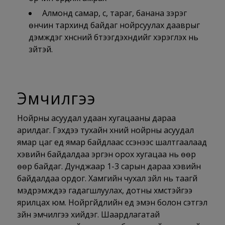
Алмонд самар, сүү, тараг, банана зэрэг
өнчин тархинд байдаг нойрсуулах дааврыг
дэмждэг хүнсний бүтээгдэхүүнүүдийг хэрэглэх нь
зүйтэй.
Эмчилгээ
Нойрны асуудал удаан хугацааны дараа
арилдаг. Гэхдээ тухайн хүний нойрны асуудал
ямар цаг үед ямар байдлаас үүссэнээс шалтгаалаад
хэвийн байдалдаа эргэн орох хугацаа нь өөр
өөр байдаг. Дунджаар 1-3 сарын дараа хэвийн
байдалдаа ордог. Хамгийн чухал зүйл нь таагүй
мэдрэмжүүдээ гадагшлуулах,
дотны
хүмүүстэйгээ
ярилцах юм. Нойргүйдлийн үед
эмэн
болон сэтгэл
зүйн эмчилгээ хийдэг. Шаардлагатай