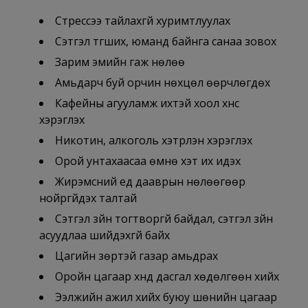
Стрессээ тайлахгүй хуримтлуулах
Сэтгэл түгших, юманд байнга санаа зовох
Зарим эмийн гаж нөлөө
Амьдарч буй орчин нөхцөл өөрчлөгдөх
Кафейны агууламж ихтэй хоол хүнс
хэрэглэх
Никотин, алкоголь хэтрүүлэн хэрэглэх
Орой унтахаасаа өмнө хэт их идэх
Жирэмсний үед дааврын нөлөөгөөр
нойргүйдэх талтай
Сэтгэл зүйн тогтворгүй байдал, сэтгэл зүйн
асуудлаа шийдэхгүй байх
Цагийн зөрүүтэй газар амьдрах
Оройн цагаар хүнд дасгал хөдөлгөөн хийх
Ээлжийн ажил хийх буюу шөнийн цагаар