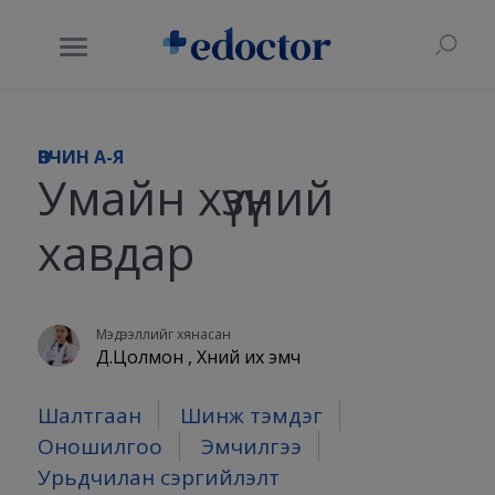
ӨВЧИН A-Я
Умайн хүзүүний
хавдар
Мэдээллийг хянасан
Д.Цолмон , Хүний их эмч
Шалтгаан
Шинж тэмдэг
Оношилгоо
Эмчилгээ
Урьдчилан сэргийлэлт