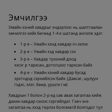
Эмчилгээ
Умайн хүзүүний хавдрыг хүндэрлээс нь шалтгаалан
эмчилгээ хийх бөгөөд 1-4 үе шатанд ангилж үздэг.
1-р үе – Умайн хүзүүнд хавдар үүсч эхлэх
2-р үе – Умайн хүзүүд хавдар үүсэх
3-р үе – Хавдар үтрээний доод
хэсэг рүү тархсан, дотогшоо тархсан байх
4-р үе – Умайн хүзүүний хавдар бусад
эрхтнүүдэд үсэрхийлсэн байх. (Давсаг, шулуун
гэдэс, элэг, бөөр, уушги г.м)
Хавдрын 1 болон 2-р үед сав авах хагалгаа хийж
дахин хавдар үүсэхээс сэргийлдэг. Гэвч энэ
хагалгаа нь хүүхэд төрүүлэх боломжгүй болгодог тул