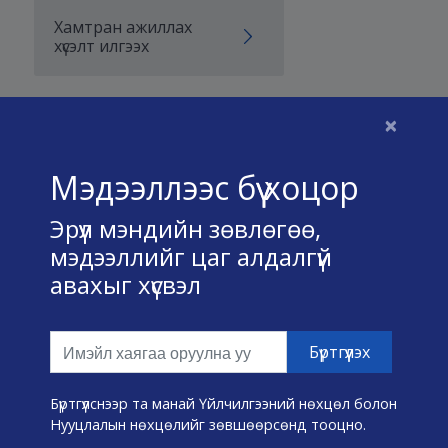
Хамтран ажиллах
хүсэлт илгээх
×
Бидний тухай
Мэдээллээс бүү хоцор
Үйлчилгээний нөхцөл
Эрүүл мэндийн зөвлөгөө,
Нууц хадгалах тухай
мэдээллийг цаг алдалгүй
авахыг хүсвэл
Холбоо барих
Өвчин А-Я
Эмнэлэг хайх
Бүртгүүлснээр та манай Үйлчилгээний нөхцөл болон
Нууцлалын нөхцөлийг зөвшөөрсөнд тооцно.
Эрүүл мэндийн хэрэгслүүд