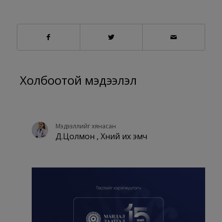
Холбоотой мэдээлэл
Мэдээллийг хянасан
Д.Цолмон , Хүний их эмч