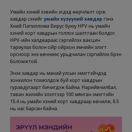
Умайн хүзүүний хэвийн эсүүдэд өөрчлөлт орж
хавдар үүсэхийг
умайн хүзүүний хавдар
гэнэ.
Хүний Папиллома Вирус буюу HPV нь умайн
хүзүүний хорт хавдрын голлох шалтгаан болдог.
HPV-ийн халдвараас сэргийлэх вакцин
тариулах болон ойр ойрхон эмчийн үзлэгт
орсноор энэ өвчнөөс урьдчилан сэргийлэх бүрэн
боломжтой.
Энэхүү хавдар нь манай улсын эмэгтэйчүүдэд
зонхилон тохиолдож буй хорт хавдрын
гуравдугаарт бичигдэж байна. Нарийвчилбал,
таван жилийн үзүүлэлтээр 100 мянган эмэгтэйн
15.4 нь умайн хүзүүний хорт хавдраар өвчилж, 6.5
нь нас барсан байна.