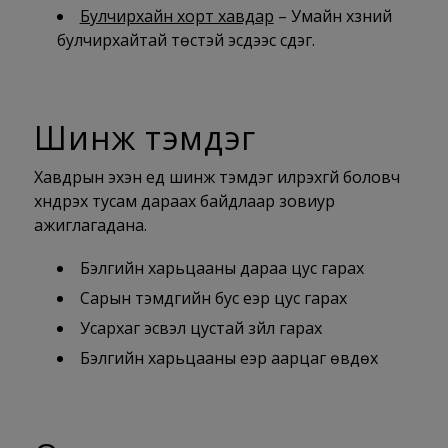
Булчирхайн хорт хавдар
– Умайн хүзүүний
булчирхайтай төстэй эсүүдээс үүсдэг.
Шинж тэмдэг
Хавдрын эхэн үед шинж тэмдэг илрэхгүй боловч
хүндрэх тусам дараах байдлаар зовиур
ажиглагадана.
Бэлгийн харьцааны дараа цус гарах
Сарын тэмдгийн бус үеэр цус гарах
Усархаг эсвэл цустай зүйл гарах
Бэлгийн харьцааны үеэр аарцаг өвдөх