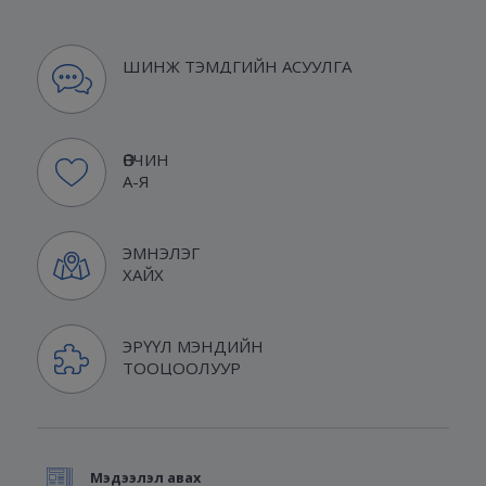
ШИНЖ ТЭМДГИЙН АСУУЛГА
ӨВЧИН
А-Я
ЭМНЭЛЭГ
ХАЙХ
ЭРҮҮЛ МЭНДИЙН
ТООЦООЛУУР
Мэдээлэл авах