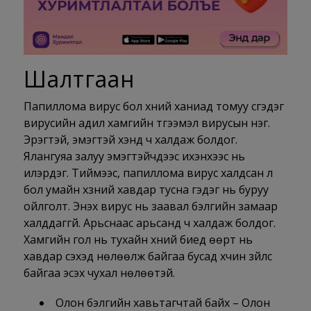
Шалтгаан
Папиллома вирус бол хүний ханиад томуу үүсгэдэг
вирусийн адил хамгийн түгээмэл вирусын нэг.
Эрэгтэй, эмэгтэй хэнд ч халдаж болдог.
Ялангуяа залуу эмэгтэйчүүдээс ихэнхээс нь
илэрдэг. Тиймээс, папиллома вирус халдсан л
бол умайн хүзүүний хавдар тусна гэдэг нь буруу
ойлголт. Энэхүү вирус нь заавал бэлгийн замаар
халддаггүй. Арьснаас арьсанд ч халдаж болдог.
Хамгийн гол нь тухайн хүний биед өөрт нь
хавдар үүсэхэд нөлөөлж байгаа бусад хүчин зүйлс
байгаа эсэх чухал нөлөөтэй.
Олон бэлгийн хавьтагчтай байх – Олон