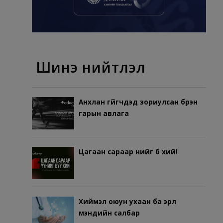
Шинэ нийтлэл
Анхлан гүйгчдэд зориулсан бүрэн
гарын авлага
Цагаан сараар үүнийг бүү хий!
Хиймэл оюун ухаан ба эрүүл
мэндийн салбар