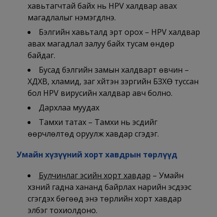
хавьтагчтай байх нь HPV халдвар авах
магадлалыг нэмэгдүүлнэ.
Бэлгийн хавьталд эрт орох – HPV халдвар
авах магадлал залуу байх тусам өндөр
байдаг.
Бусад бэлгийн замын халдварт өвчин –
ХДХВ, хламид, заг хүйтэн зэргийн БЗХӨ туссан
бол HPV вирусийн халдвар авч болно.
Дархлаа муудах
Тамхи татах – Тамхи нь эсүүдийг
өөрчлөлтөд оруулж хавдар үүсгэдэг.
Умайн хүзүүний хорт хавдрын төрлүүд
Булчинлаг эсийн хорт хавдар
– Умайн
хүзүүний гадна хананд байрлах нарийн эсүүдээс
үүсгэгдэх бөгөөд энэ төрлийн хорт хавдар
элбэг тохиолдоно.