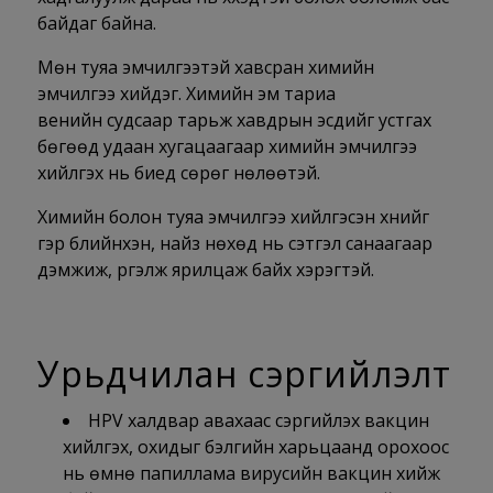
байдаг байна.
Мөн туяа эмчилгээтэй хавсран химийн
эмчилгээ хийдэг. Химийн эм тариа
венийн судсаар тарьж хавдрын эсүүдийг устгах
бөгөөд удаан хугацаагаар химийн эмчилгээ
хийлгэх нь биед сөрөг нөлөөтэй.
Химийн болон туяа эмчилгээ хийлгэсэн хүнийг
гэр бүлийнхэн, найз нөхөд нь сэтгэл санаагаар
дэмжиж, үргэлж ярилцаж байх хэрэгтэй.
Урьдчилан сэргийлэлт
HPV халдвар авахаас сэргийлэх вакцин
хийлгэх, охидыг бэлгийн харьцаанд орохоос
нь өмнө папиллама вирусийн вакцин хийж