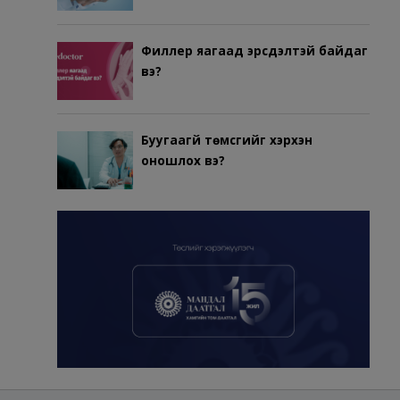
Филлер яагаад эрсдэлтэй байдаг
вэ?
Буугаагүй төмсгийг хэрхэн
оношлох вэ?