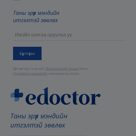
Таны эрүүл мэндийн
итгэлтэй зөвлөх
Бүртгүүлснээр та манай
Үйлчилгээний нөхцөл
болон
Нууцлалын нөхцөлийг
зөвшөөрсөнд тооцно.
Таны эрүүл мэндийн
итгэлтэй зөвлөх