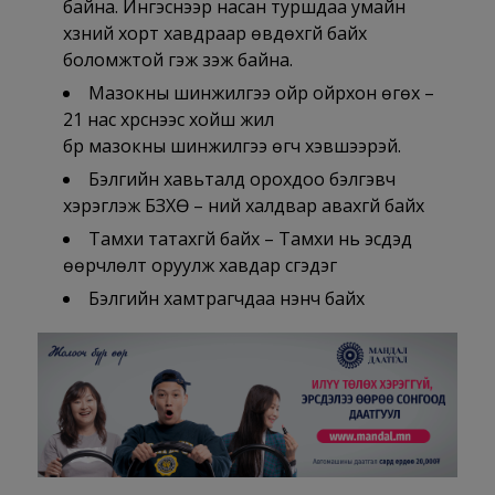
байна. Ингэснээр насан туршдаа умайн
хүзүүний хорт хавдраар өвдөхгүй байх
боломжтой гэж үзэж байна.
Мазокны шинжилгээ ойр ойрхон өгөх –
21 нас хүрснээс хойш жил
бүр мазокны шинжилгээ өгч хэвшээрэй.
Бэлгийн хавьталд орохдоо бэлгэвч
хэрэглэж БЗХӨ – ний халдвар авахгүй байх
Тамхи татахгүй байх – Тамхи нь эсүүдэд
өөрчлөлт оруулж хавдар үүсгэдэг
Бэлгийн хамтрагчдаа үнэнч байх