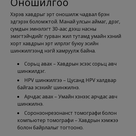
Оношилгоо
Хэрэв хавдрыг эрт оношилж чадвал бүрэн
эдгэрэх боломжтой. Манай улсын аймаг, дүүрэг,
сумдын эмнэлэгт 30-аас дээш насны
эмэгтэйчүүдийг гурван жил тутамд умайн хүзүүний
хорт хавдрын эрт илрүүлэг буюу эсийн
шинжилгээнд үнэгүй хамруулж байна.
Сорьц авах – Хавдрын эсээс сорьц авч
шинжилдэг.
HPV шинжилгээ – Цусанд HPV халдвар
байгаа эсэхийг шинжилнэ.
Арчдас авах – Умайн хүзүүнээс арчдас авч
шинжилнэ.
Соронзонрезонанст томографи болон
компьютер томографи – Хавдрын хэмжээ
болон байрлалыг тогтооно.