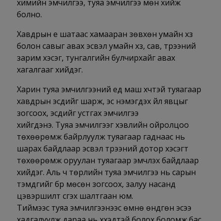
химийн эмчилгээ, туяа эмчилгээ мөн хийж
болно.
Хавдрын үе шатаас хамааран зөвхөн умайн хүзүү
болон савыг авах эсвэл умайн хүзүү, сав, үтрээний
зарим хэсэг, тунгалгийн булчирхайг авах
хагалгааг хийдэг.
Харин туяа эмчилгээний үед маш хүчтэй туяагаар
хавдрын эсүүдийг шарж, эс нэмэгдэх үйл явцыг
зогсоох, эсүүдийг устгах эмчилгээ
хийгдэнэ. Туяа эмчилгээг хэвлийн ойролцоо
төхөөрөмж байрлуулж туяагаар гаднаас нь
шарах байдлаар эсвэл үтрээний дотор хэсэгт
төхөөрөмж оруулан туяагаар эмчлэх байдлаар
хийдэг. Аль ч төрлийн туяа эмчилгээ нь сарын
тэмдгийг бүр мөсөн зогсоох, залуу насанд
цэвэршилт үүсгэх шалтгаан юм.
Тиймээс туяа эмчилгээнээс өмнө өндгөн эсээ
хадгалуулж дараа нь хүүхэдтэй болох боломж бас