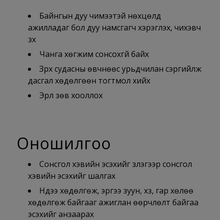
Байнгын дуу чимээтэй нөхцөлд
ажилладаг бол дуу намсгагч хэрэглэх, чихэвч
зүүх
Чанга хөгжим сонсохгүй байх
Зүрх судасны өвчнөөс урьдчилан сэргийлж
дасгал хөдөлгөөн тогтмол хийх
Эрүүл зөв хооллох
Оношилгоо
Сонсгол хэвийн эсэхийг үзлэгээр сонсгол
хэвийн эсэхийг шалгах
Нүдээ хөдөлгөж, эрүүгээ зуун, хүзүү, гар хөлөө
хөдөлгөж байгааг ажиглан өөрчлөлт байгаа
эсэхийг анзаарах