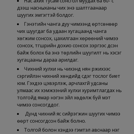
Нас ахих тусам сонсгол муудах ба 60- с
дээш насныханы чих энэ шалтгаанаар
шуугих эмгэгтэй болдог.
Гэнэтийн чанга дуу чимээнд өртсөнөөр
чих шуугдаг ба удаан хугацаанд чанга
хөгжим сонсох, цахилгаан хөрөөний чимээ
сонсох, түгшүүрийн дохио сонсох зэргээс үүдсэн
байж болох ба энэ төрлийн шуугилт нь хэсэг
хугацааны дараа арилдаг.
Чихний хулхи нь чихэнд нян үржихээс
сэргийлэн чихний хөндийд үүсдэг тослог биет
юм. Гэхдээ цэвэрлэж, арчлахгүй удсаны
улмаас их хэмжээний хулхи хуримтлагдах нь
толгойд ямар нэгэн зүйл хөдөлж буй мэт
чимээ сонсогддог.
Дунд чихний яс сийрэгжин шуугих чимээ
өөрт сонсогдсон байж болно.
Толгой болон хүзүүндээ гэмтэл авснаар нэг