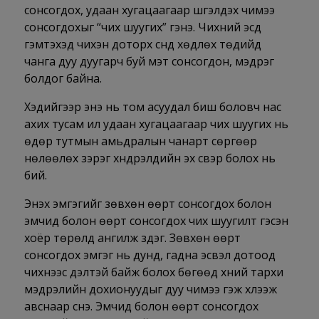
сонсогдох, удаан хугацаагаар шүгэлдэх чимээ
сонсогдохыг “чих шуугих” гэнэ. Чихний эсүүд
гэмтэхэд чихэн доторх үснүүд хөдлөх төдийд
чанга дуу дуугарч буй мэт сонсогдон, мэдрэг
болдог байна.
Хэдийгээр энэ нь том асуудал биш боловч нас
ахих тусам илүү удаан хугацаагаар чих шуугих нь
өдөр тутмын амьдралын чанарт сөргөөр
нөлөөлөх зэрэг хүндрэлүүдийн эх үүсвэр болох нь
бий.
Энэхүү эмгэгийг зөвхөн өөрт сонсогдох болон
эмчид болон өөрт сонсогдох чих шуугилт гэсэн
хоёр төрөлд ангилж үздэг. Зөвхөн өөрт
сонсогдох эмгэг нь дунд, гадна эсвэл дотоод
чихнээс үүдэлтэй байж болох бөгөөд хүний тархи
мэдрэлийн дохионуудыг дуу чимээ гэж хүлээж
авснаар үүснэ. Эмчид болон өөрт сонсогдох