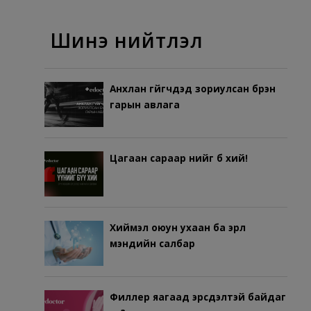
Шинэ нийтлэл
Анхлан гүйгчдэд зориулсан бүрэн
гарын авлага
Цагаан сараар үүнийг бүү хий!
Хиймэл оюун ухаан ба эрүүл
мэндийн салбар
Филлер яагаад эрсдэлтэй байдаг