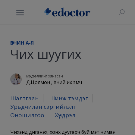
ӨВЧИН A-Я
Чих шуугих
Мэдээллийг хянасан
Д.Цолмон , Хүний их эмч
Шалтгаан
Шинж тэмдэг
Урьдчилан сэргийлэлт
Оношилгоо
Хүндрэл
Чихэнд дүнгэнэх, хонх дуугарч буй мэт чимээ