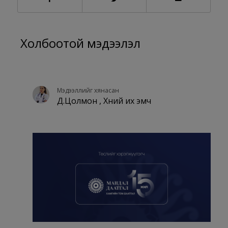
Холбоотой мэдээлэл
Мэдээллийг хянасан
Д.Цолмон , Хүний их эмч