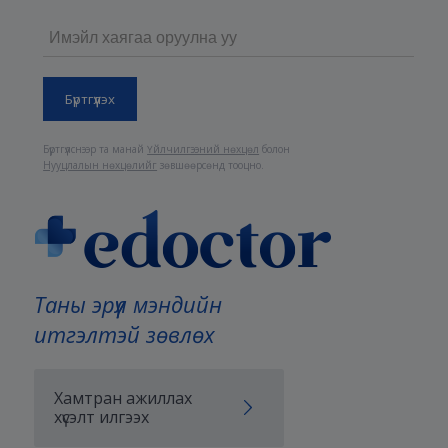
Бүртгүүлснээр та манай
Үйлчилгээний нөхцөл
болон
Нууцлалын нөхцөлийг
зөвшөөрсөнд тооцно.
Таны эрүүл мэндийн
итгэлтэй зөвлөх
Хамтран ажиллах
хүсэлт илгээх