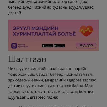
эмгэгийн хувьд эмчийн үзлэгээр сонсогдох
бөгөөд дунд чихний яс, судасны асуудлуудаас
үүдэлтэй.
Шалтгаан
Чих шуугих эмгэгийн шалтгаан нь нарийн
тодорхой биш байдаг бөгөөд чихний гэмтэл,
зүрх судасны өвчин, мэдрэлийн ядаргаа зэргээс
үүдэн чих шуугих эмгэг үүсдэг гэж үзэж байна. Мөн
тархины сонсголын төв гэмтэл авсан бол чих
шуугьдаг. Эдгээрээс гадна: