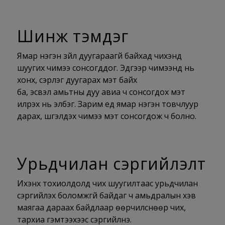
Шинж тэмдэг
Ямар нэгэн зүйл дуугараагүй байхад чихэнд
шуугих чимээ сонсогддог. Эдгээр чимээнүүд нь
хонх
, сэрүүлэг
дуугарах мэт
байх
ба
,
эсвэл
амьтны
дуу авиа ч сонсогдох мэт
илрэх нь элбэг. Зарим үед я
мар
нэгэн товчлуур
дарах, шүгэлдэх чимээ мэт сонсогдож
ч
болно.
Урьдчилан сэргийлэлт
Ихэнх тохиолдолд чих шуугилтаас урьдчилан
сэргийлэх боломжгүй байдаг ч амьдралын хэв
маягаа дараах байдлаар өөрчилснөөр чих,
тархиа гэмтээхээс сэргийлнэ.