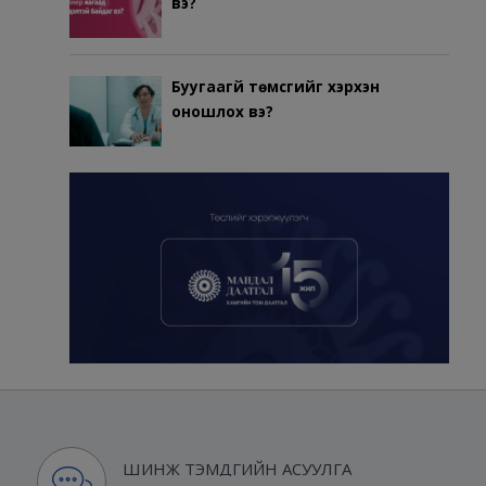
вэ?
Буугаагүй төмсгийг хэрхэн
оношлох вэ?
ШИНЖ ТЭМДГИЙН АСУУЛГА