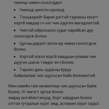
чихэнд чимээ сонсогддог.
Чихэнд шингэн ороход.
Тэнцвэрийг барих үүрэгтэй тархины хэсэгт
хоргүй хавдар үүсч нэг чих шуугих магадлалтай.
Чихтэй ойролцоох судас нарийсан дуу
сонсогдож болно.
Цусны даралт ихсэх үед чимээ сонсогдож
болно.
Хортой эсвэл хоргүй хавдрын улмаас чих
шуугих шинж тэмдэг өгч болно.
Тархин дахь судасны буруу
байрлалаас чих шуугьсан байх боломжтой.
Мөн эмийн гаж нөлөөгөөр чих шуугьсан байж
болно. Уг эмгэгт хүргэж болох
эмүүдэд антибиотикууд, Хорт хавдрын болон
сэтгэл гутралын эсрэг эмүүд, аспирин зэрэг ордог.