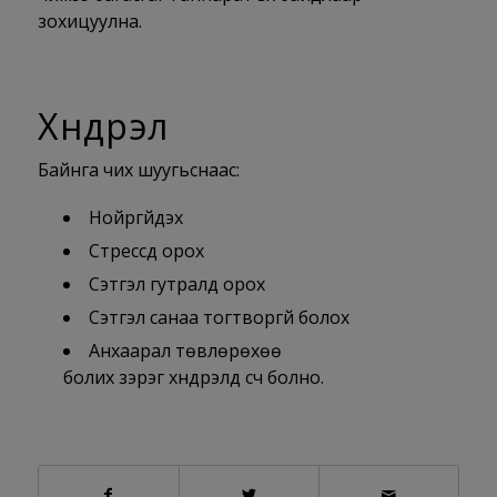
зохицуулна.
Хүндрэл
Байнга чих шуугьснаас:
Нойргүйдэх
Стрессд орох
Сэтгэл гутралд орох
Сэтгэл санаа тогтворгүй болох
Анхаарал төвлөрөхөө
болих зэрэг хүндрэлүүд үүсч болно.