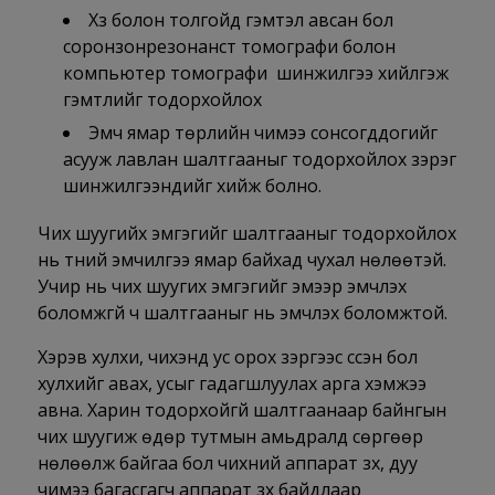
Хүзүү болон толгойд гэмтэл авсан бол
соронзонрезонанст томографи болон
компьютер томографи шинжилгээ хийлгэж
гэмтлийг тодорхойлох
Эмч ямар төрлийн чимээ сонсогддогийг
асууж лавлан шалтгааныг тодорхойлох зэрэг
шинжилгээнүүдийг хийж болно.
Чих шуугийх эмгэгийг шалтгааныг тодорхойлох
нь түүний эмчилгээ ямар байхад чухал нөлөөтэй.
Учир нь чих шуугих эмгэгийг эмээр эмчлэх
боломжгүй ч шалтгааныг нь эмчлэх боломжтой.
Хэрэв хулхи, чихэнд ус орох зэргээс үүссэн бол
хулхийг авах, усыг гадагшлуулах арга хэмжээ
авна. Харин тодорхойгүй шалтгаанаар байнгын
чих шуугиж өдөр тутмын амьдралд сөргөөр
нөлөөлж байгаа бол чихний аппарат зүүх, дуу
чимээ багасгагч аппарат зүүх байдлаар