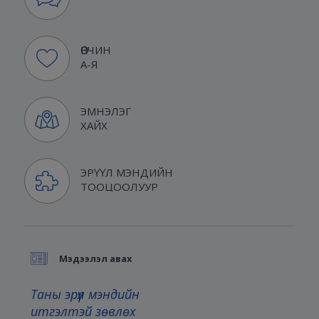
ӨВЧИН
А-Я
ЭМНЭЛЭГ
ХАЙХ
ЭРҮҮЛ МЭНДИЙН
ТООЦООЛУУР
Мэдээлэл авах
Таны эрүүл мэндийн
итгэлтэй зөвлөх