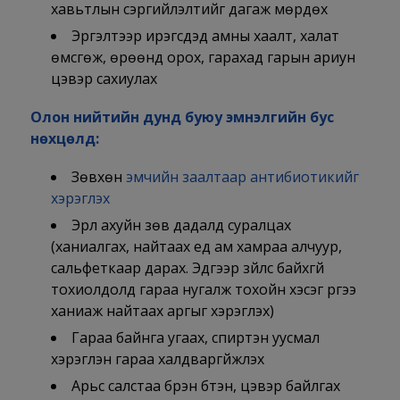
хавьтлын сэргийлэлтийг дагаж мөрдөх
Эргэлтээр ирэгсдэд амны хаалт, халат
өмсгөж, өрөөнд орох, гарахад гарын ариун
цэвэр сахиулах
Олон нийтийн дунд буюу эмнэлгийн бус
нөхцөлд:
Зөвхөн
эмчийн заалтаар антибиотикийг
хэрэглэх
Эрүүл ахуйн зөв дадалд суралцах
(ханиалгах, найтаах үед ам хамраа алчуур,
сальфеткаар дарах. Эдгээр зүйлс байхгүй
тохиолдолд гараа нугалж тохойн хэсэг рүүгээ
ханиаж найтаах аргыг хэрэглэх)
Гараа байнга угаах, спиртэн уусмал
хэрэглэн гараа халдваргүйжүүлэх
Арьс салстаа бүрэн бүтэн, цэвэр байлгах