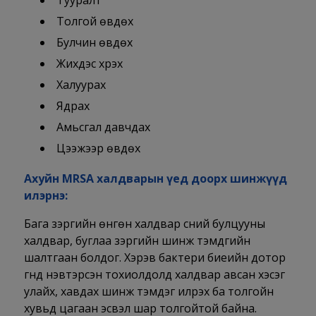
Тууралт
Толгой өвдөх
Булчин өвдөх
Жихүүдэс хүрэх
Халуурах
Ядрах
Амьсгал давчдах
Цээжээр өвдөх
Ахуйн MRSA халдварын үед доорх шинжүүд
илэрнэ:
Бага зэргийн өнгөн халдвар үсний булцууны
халдвар, буглаа зэргийн шинж тэмдгийн
шалтгаан болдог. Хэрэв бактери биеийн дотор
гүнд нэвтэрсэн тохиолдолд халдвар авсан хэсэг
улайх, хавдах шинж тэмдэг илрэх ба толгойн
хувьд цагаан эсвэл шар толгойтой байна.