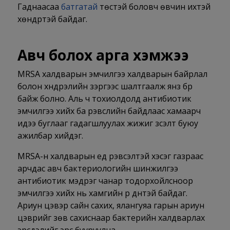
Гаднаасаа
батгатай
төстэй боловч өвчин ихтэй
хөндүүртэй байдаг.
Авч болох арга хэмжээ
MRSA халдварын эмчилгээ халдварын байрлал
болон хүндрэлийн зэргээс шалтгаалж янз бүр
байж болно. Аль ч тохиолдолд антибиотик
эмчилгээ хийх ба үрэвслийн байдлаас хамаарч
идээ буглааг гадагшлуулах жижиг зүсэлт буюу
ажилбар хийдэг.
MRSA-н халдварын үед үрэвсэлтэй хэсэг газраас
арчдас авч бактериологийн шинжилгээ
антибиотик мэдрэг чанар тодорхойлсноор
эмчилгээ хийх нь хамгийн үр дүнтэй байдаг.
Ариун цэвэр сайн сахих, ялангуяа гарын ариун
цэврийг зөв сахиснаар бактерийн халдварлах