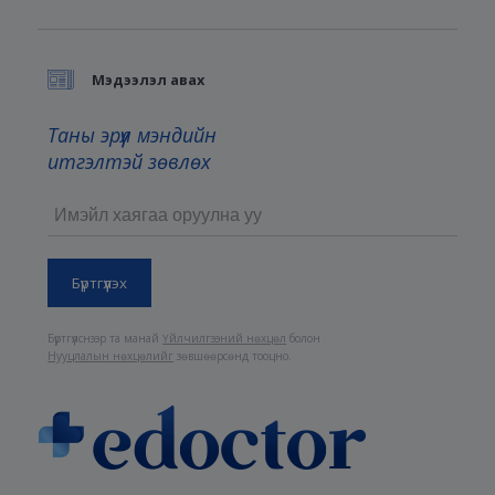
Мэдээлэл авах
Таны эрүүл мэндийн
итгэлтэй зөвлөх
Бүртгүүлснээр та манай
Үйлчилгээний нөхцөл
болон
Нууцлалын нөхцөлийг
зөвшөөрсөнд тооцно.