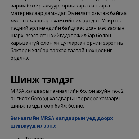
зарим бохир алчуур, орны хэрэглэл зэрэг
материалаар дамждаг. Эмнэлэгт хэвтэж байгаа
хүмүүс энэ халдварт хамгийн их өртдөг. Учир нь
тэдний эрүүл мэндийн байдлаас үүдсэн мэс заслын
шарх, зүсэлт үүсгэн хийгддэг ажилбар болон
харьцангуй олон хүн цугларсан орчин зэрэг нь
бактери хялбар тархах таатай нөхцөлийг
бүрдүүлнэ.
Шинж тэмдэг
MRSA халдварыг эмнэлгийн болон ахуйн гэж 2
ангилах бөгөөд халдварын төрлөөс хамаарч
шинж тэмдэг өөр байж болно.
Эмнэлгийн MRSA халдварын үед доорх
шинжүүд илэрнэ: