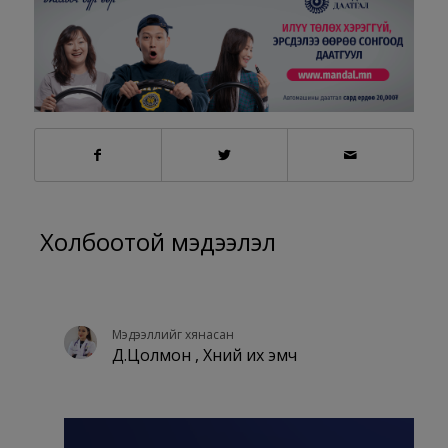
Холбоотой мэдээлэл
Мэдээллийг хянасан
Д.Цолмон , Хүний их эмч