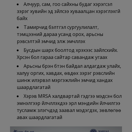
Алчуур, сам, гоо сайхны будаг хэрэгсэл
зэрэг хувийн эд зүйлсээ хуваалцан хэрэглэхгүй
байх
Тамирчид бэлтгэл сургуулилалт,
тэмцээний дараа усанд орох, арьсны
үрэвсэлтэй эмчид үзүүлж эмчлүүлэх
Бусдын шарх боолтод хүрэхээс зайлсхийх.
Хүрсэн бол гараа сайтар савандаж угаах
Арьсны бүрэн бүтэн байдал алдагдаж улайх,
халуу оргих, хавдах, өвдөх зэрэг үрэвслийн
шинж илэрвэл мэргэжлийн эмчид хандах
шаардлагатай
Хэрэв MRSA халдвартай гэдгээ мэдсэн бол
эмнэлгээр үйлчлүүлэхдээ эрүүл мэндийн үйлчилгээ
тусламж үзүүлэгчдэд заавал мэдэгдэх, зөвлөгөө
авах шаардлагатай