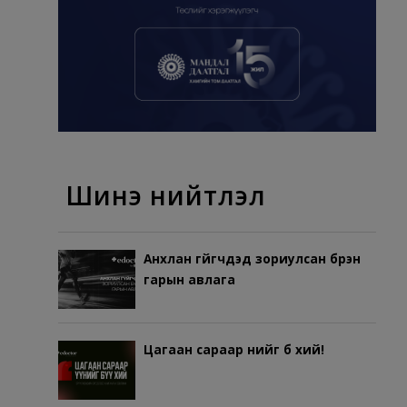
Шинэ нийтлэл
Анхлан гүйгчдэд зориулсан бүрэн
гарын авлага
Цагаан сараар үүнийг бүү хий!