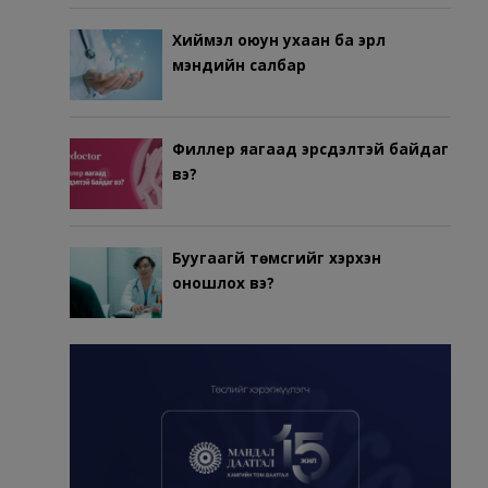
Хиймэл оюун ухаан ба эрүүл
мэндийн салбар
Филлер яагаад эрсдэлтэй байдаг
вэ?
Буугаагүй төмсгийг хэрхэн
оношлох вэ?