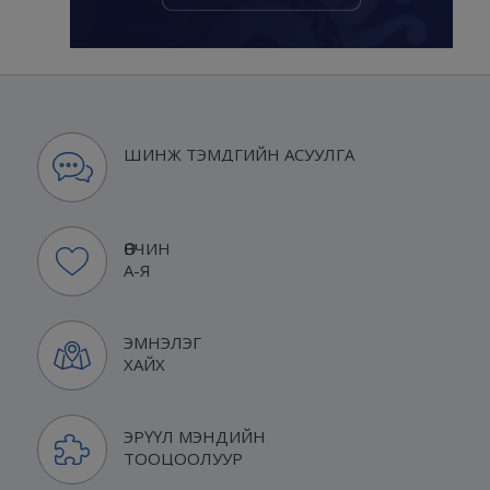
ШИНЖ ТЭМДГИЙН АСУУЛГА
ӨВЧИН
А-Я
ЭМНЭЛЭГ
ХАЙХ
ЭРҮҮЛ МЭНДИЙН
ТООЦООЛУУР