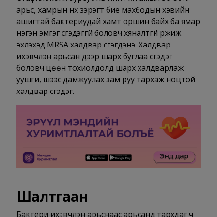
арьс, хамрын нүх зэрэгт бие махбодын хэвийн
ашигтай бактериудай хамт оршин байх ба ямар
нэгэн эмгэг үүсгэдэггүй боловч хяналтгүй үржиж
эхлэхэд MRSA халдвар үүсгэгдэнэ. Халдвар
ихэвчлэн арьсан дээр шарх буглаа үүсгэдэг
боловч цөөн тохиолдолд шарх халдварлаж
уушги, шээс дамжуулах зам руу тархаж ноцтой
халдвар үүсгэдэг.
Шалтгаан
Бактери ихэвчлэн арьснаас арьсанд тархдаг ч