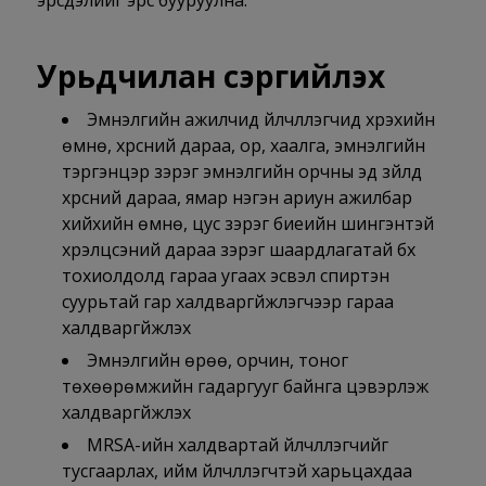
эрсдэлийг эрс бууруулна.
Урьдчилан сэргийлэх
Эмнэлгийн ажилчид үйлчлүүлэгчид хүрэхийн
өмнө, хүрсний дараа, ор, хаалга, эмнэлгийн
тэргэнцэр зэрэг эмнэлгийн орчны эд зүйлд
хүрсний дараа, ямар нэгэн ариун ажилбар
хийхийн өмнө, цус зэрэг биеийн шингэнтэй
хүрэлцсэний дараа зэрэг шаардлагатай бүх
тохиолдолд гараа угаах эсвэл спиртэн
суурьтай гар халдваргүйжүүлэгчээр гараа
халдваргүйжүүлэх
Эмнэлгийн өрөө, орчин, тоног
төхөөрөмжийн гадаргууг байнга цэвэрлэж
халдваргүйжүүлэх
MRSA-ийн халдвартай үйлчлүүлэгчийг
тусгаарлах, ийм үйлчлүүлэгчтэй харьцахдаа