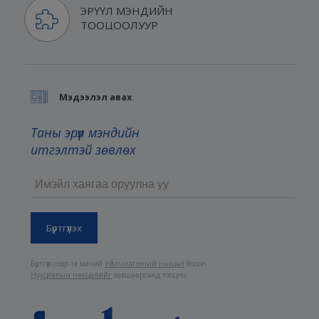
ЭРҮҮЛ МЭНДИЙН
ТООЦООЛУУР
Мэдээлэл авах
Таны эрүүл мэндийн
итгэлтэй зөвлөх
Бүртгүүлснээр та манай
Үйлчилгээний нөхцөл
болон
Нууцлалын нөхцөлийг
зөвшөөрсөнд тооцно.