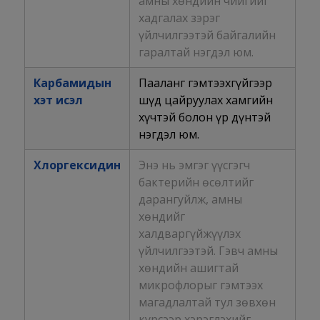
амны хөндийн чийгийг
хадгалах зэрэг
үйлчилгээтэй байгалийн
гаралтай нэгдэл юм.
Карбамидын
Пааланг гэмтээхгүйгээр
хэт исэл
шүд цайруулах хамгийн
хүчтэй болон үр дүнтэй
нэгдэл юм.
Хлоргексидин
Энэ нь эмгэг үүсгэгч
бактерийн өсөлтийг
дарангуйлж, амны
хөндийг
халдваргүйжүүлэх
үйлчилгээтэй. Гэвч амны
хөндийн ашигтай
микрофлорыг гэмтээх
магадлалтай тул зөвхөн
курсээр хэрэглэхийг