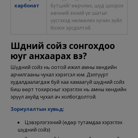
карбонат
бүтцийг өөрчлөх, шүд цоорох
өвчний эхний үе шатыг
үүсгэхэд нөлөөлөх хүчин зүйл
болох эрсдэлтэй.
Шүдний сойз сонгохдоо
юуг анхаарах вэ?
Шүдний сойз нь оотой ижил амны хөндийн
арчилгааны чухал хэрэгсэл юм. Дэлгүүрт
худалдаалагдаж буй хаа хамаагүй шүдний сойз
биш өөрт тохирсныг хэрэглэх нь амны хөндийн
эрүүл ахуйд чухал ач холбогдолтой.
Зориулалтын хувьд:
Цэвэрлэгээний (өдөр тутамдаа хэрэглэх
шүдний сойз)