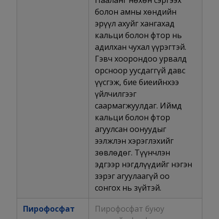
болон амны хөндийн
эрүүл ахуйг хангахад
кальци болон фтор нь
адилхан чухал үүрэгтэй.
Гэвч хоорондоо урвалд
орсноор уусдаггүй давс
үүсгэж, бие биеийнхээ
үйлчилгээг
саармагжуулдаг. Иймд
кальци болон фтор
агуулсан оонуудыг
ээлжлэн хэрэглэхийг
зөвлөдөг. Түүнчлэн
эдгээр нэгдлүүдийг нэгэн
зэрэг агуулаагүй оо
сонгох нь зүйтэй.
Пирофосфат
Пирофосфат буюу