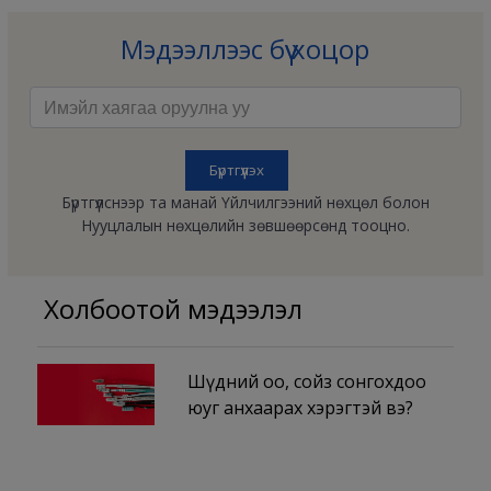
Мэдээллээс бүү хоцор
Бүртгүүлснээр та манай Үйлчилгээний нөхцөл болон
Нууцлалын нөхцөлийн зөвшөөрсөнд тооцно.
Холбоотой мэдээлэл
Шүдний оо, сойз сонгохдоо
юуг анхаарах хэрэгтэй вэ?