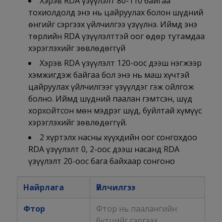
Хэрэв RDA үзүүлэлт 80-110 байгаа
тохиолдолд энэ нь цайруулах болон шүдний
өнгийг сэргээх үйлчилгээ үзүүлнэ. Иймд энэ
төрлийн RDA үзүүлэлттэй оог өдөр тутамдаа
хэрэглэхийг зөвлөдөггүй
Хэрэв RDA үзүүлэлт 120-оос дээш нэгжээр
хэмжигдэж байгаа бол энэ нь маш хүчтэй
цайруулах үйлчилгээг үзүүлдэг гэж ойлгож
болно. Иймд шүдний паалан гэмтсэн, шүд
хорхойтсон мөн мэдрэг шүд, буйлтай хүмүүс
хэрэглэхийг зөвлөдөггүй.
2 хүртэлх насны хүүхдийн оог сонгохдоо
RDA үзүүлэлт 0, 2-оос дээш насанд RDA
үзүүлэлт 20-оос бага байхаар сонгоно
Найрлага
Үйлчилгээ
Фтор
Фтор нь паалангийн
бүтцийг сэргээх,