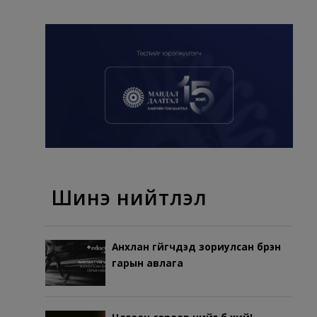
Шинэ нийтлэл
Анхлан гүйгчдэд зориулсан бүрэн
гарын авлага