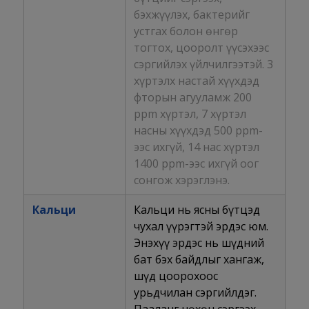
бэхжүүлэх, бактерийг
устгах болон өнгөр
тогтох, цооролт үүсэхээс
сэргийлэх үйлчилгээтэй. 3
хүртэлх настай хүүхдэд
фторын агууламж 200
ppm хүртэл, 7 хүртэл
насны хүүхдэд 500 ppm-
ээс ихгүй, 14 нас хүртэл
1400 ppm-ээс ихгүй оог
сонгож хэрэглэнэ.
Кальци
Кальци нь ясны бүтцэд
чухал үүрэгтэй эрдэс юм.
Энэхүү эрдэс нь шүдний
бат бэх байдлыг хангаж,
шүд цоорохоос
урьдчилан сэргийлдэг.
Пааланг нөхөн сэргээх