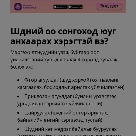
Шүдний оо сонгоход юуг
анхаарах хэрэгтэй вэ?
Мэргэжилтнүүдийн үзэж буйгаар оог
үйлчилгээний хувьд дараах 4 төрөлд хувааж
болох аж:
Фтор агуулдаг (шүд хорхойтох, пааланг
хамгаалах, бохирдлыг арилгах үйлчилгээтэй)
Триклозан агуулдаг (буйлны үрэвслээс
урьдчилан сэргийлэх үйлчилгээтэй)
Цайруулах (шүдний өнгөр арилгах,
байгалийн өнгийг сэргээхэд тустай)
Шүдний хэт мэдрэг байдлыг бууруулах