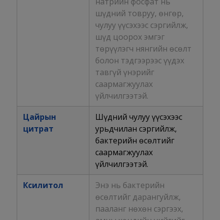
натрийн фосфат нь
шүдний товруу, өнгөр,
чулуу үүсэхээс сэргийлж,
шүд цоорох эмгэг
төрүүлэгч нянгийн өсөлт
болон тэдгээрээс үүдэх
тавгүй үнэрийг
саармагжуулах
үйлчилгээтэй.
Цайрын
Шүдний чулуу үүсэхээс
цитрат
урьдчилан сэргийлж,
бактерийн өсөлтийг
саармагжуулах
үйлчилгээтэй.
Ксилитол
Энэ нь бактерийн
өсөлтийг дарангуйлж,
пааланг нөхөн сэргээх,