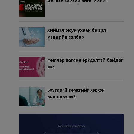
Цагаан сараар үүнийг бүү хий!
Хиймэл оюун ухаан ба эрүүл
мэндийн салбар
Филлер яагаад эрсдэлтэй байдаг
вэ?
Буугаагүй төмсгийг хэрхэн
оношлох вэ?