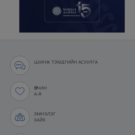
ШИНЖ ТЭМДГИЙН АСУУЛГА
ӨВЧИН
А-Я
ЭМНЭЛЭГ
ХАЙХ