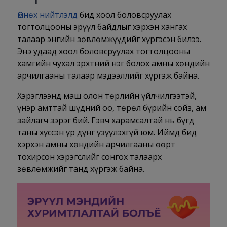
Өмнөх нийтлэлд
бид хоол боловсруулах
тогтолцооны эрүүл байдлыг хэрхэн хангах
талаар энгийн зөвлөмжүүдийг хүргэсэн билээ.
Энэ удаад хоол боловсруулах тогтолцооны
хамгийн чухал эрхтний нэг болох амны хөндийн
арчилгааны талаар мэдээллийг хүргэж байна.
Хэрэглээнд маш олон төрлийн үйлчилгээтэй,
үнэр амттай шүдний оо, төрөл бүрийн сойз, ам
зайлагч зэрэг бий. Гэвч харамсалтай нь бүгд
таны хүссэн үр дүнг үзүүлэхгүй юм. Иймд бид
хэрхэн амны хөндийн арчилгааны өөрт
тохирсон хэрэгслийг сонгох талаарх
зөвлөмжийг танд хүргэж байна.