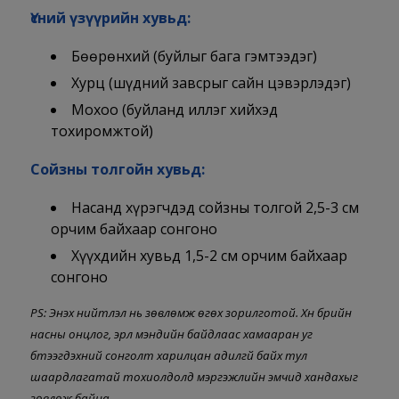
Үсний үзүүрийн хувьд:
Бөөрөнхий (буйлыг бага гэмтээдэг)
Хурц (шүдний завсрыг сайн цэвэрлэдэг)
Мохоо (буйланд иллэг хийхэд
тохиромжтой)
Сойзны толгойн хувьд:
Насанд хүрэгчдэд сойзны толгой 2,5-3 см
орчим байхаар сонгоно
Хүүхдийн хувьд 1,5-2 см орчим байхаар
сонгоно
PS: Энэхүү нийтлэл нь зөвлөмж өгөх зорилготой. Хүн бүрийн
насны онцлог, эрүүл мэндийн байдлаас хамааран уг
бүтээгдэхүүний сонголт харилцан адилгүй байх тул
шаардлагатай тохиолдолд мэргэжлийн эмчид хандахыг
зөвлөж байна.