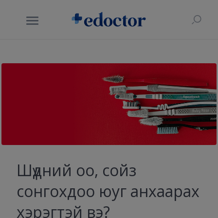
Шүдний оо, сойз
сонгохдоо юуг анхаарах
хэрэгтэй вэ?