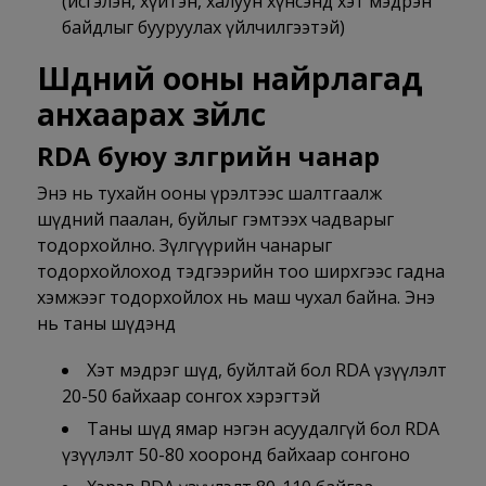
(исгэлэн, хүйтэн, халуун хүнсэнд хэт мэдрэн
байдлыг бууруулах үйлчилгээтэй)
Шүдний ооны найрлагад
анхаарах зүйлс
RDA буюу зүлгүүрийн чанар
Энэ нь тухайн ооны үрэлтээс шалтгаалж
шүдний паалан, буйлыг гэмтээх чадварыг
тодорхойлно. Зүлгүүрийн чанарыг
тодорхойлоход тэдгээрийн тоо ширхгээс гадна
хэмжээг тодорхойлох нь маш чухал байна. Энэ
нь таны шүдэнд
Хэт мэдрэг шүд, буйлтай бол RDA үзүүлэлт
20-50 байхаар сонгох хэрэгтэй
Таны шүд ямар нэгэн асуудалгүй бол RDA
үзүүлэлт 50-80 хооронд байхаар сонгоно