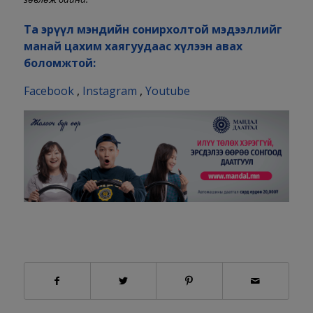
Та эрүүл мэндийн сонирхолтой мэдээллийг
манай цахим хаягуудаас хүлээн авах
боломжтой:
Facebook
,
Instagram
,
Youtube