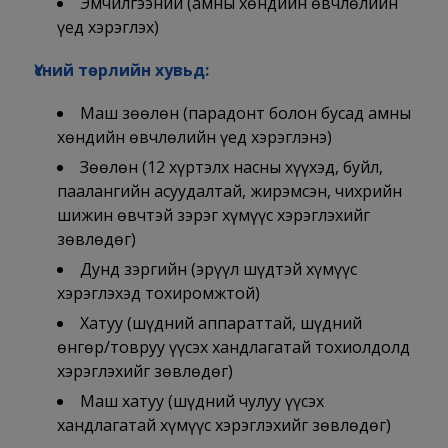
Эмчилгээний (амны хөндийн өвчлөлийн
үед хэрэглэх)
Үсний төрлийн хувьд:
Маш зөөлөн (парадонт болон бусад амны
хөндийн өвчлөлийн үед хэрэглэнэ)
Зөөлөн (12 хүртэлх насны хүүхэд, буйл,
паалангийн асуудалтай, жирэмсэн, чихрийн
шижин өвчтэй зэрэг хүмүүс хэрэглэхийг
зөвлөдөг)
Дунд зэргийн (эрүүл шүдтэй хүмүүс
хэрэглэхэд тохиромжтой)
Хатуу (шүдний аппараттай, шүдний
өнгөр/товруу үүсэх хандлагатай тохиолдолд
хэрэглэхийг зөвлөдөг)
Маш хатуу (шүдний чулуу үүсэх
хандлагатай хүмүүс хэрэглэхийг зөвлөдөг)