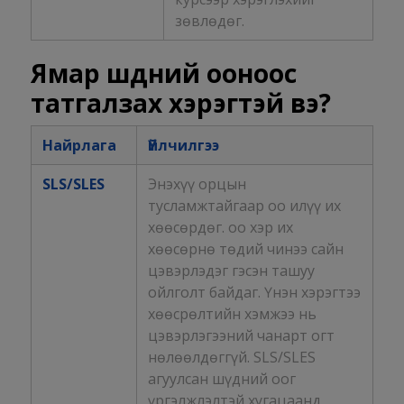
зөвлөдөг.
Ямар шүдний ооноос
татгалзах хэрэгтэй вэ?
Найрлага
Үйлчилгээ
SLS/SLES
Энэхүү орцын
тусламжтайгаар оо илүү их
хөөсөрдөг. оо хэр их
хөөсөрнө төдий чинээ сайн
цэвэрлэдэг гэсэн ташуу
ойлголт байдаг. Үнэн хэрэгтээ
хөөсрөлтийн хэмжээ нь
цэвэрлэгээний чанарт огт
нөлөөлдөггүй. SLS/SLES
агуулсан шүдний оог
үргэлжлэлтэй хугацаанд