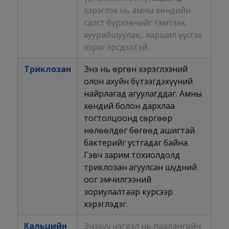
хэрэглэх нь амны хөндийн
салст бүрхэвчийг гэмтээх,
хуурайшуулах,, харшил үүсгэх
зэрэг эрсдэлтэй.
Триклозан
Энэ нь өргөн хэрэглээний
олон ахуйн бүтээгдэхүүний
найрлагад агуулагддаг. Амны
хөндий болон дархлаа
тогтолцоонд сөргөөр
нөлөөлдөг бөгөөд ашигтай
бактерийг устгадаг байна.
Гэвч зарим тохиолдолд
триклозан агуулсан шүдний
оог эмчилгээний
зориулалтаар курсээр
хэрэглэдэг.
Кальцийн
Энэхүү нэгдэл нь паалангийн