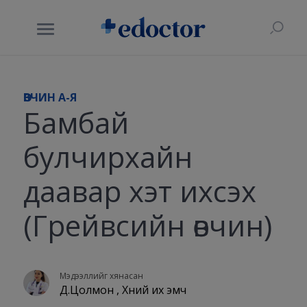
ӨВЧИН A-Я
Бамбай
булчирхайн
даавар хэт ихсэх
(Грейвсийн өвчин)
Мэдээллийг хянасан
Д.Цолмон , Хүний их эмч