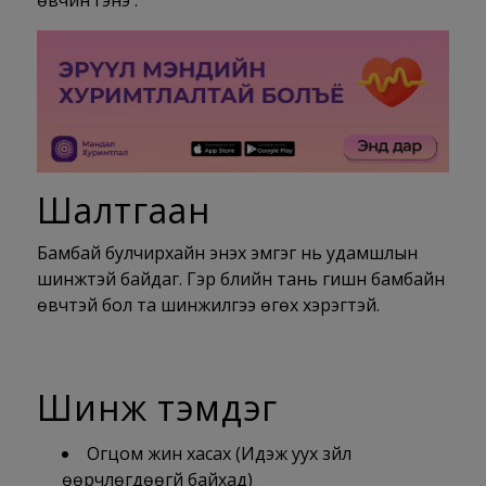
өвчин гэнэ .
Шалтгаан
Бамбай булчирхайн энэхүү эмгэг нь удамшлын
шинжтэй байдаг. Гэр бүлийн тань гишүүн бамбайн
өвчтэй бол та шинжилгээ өгөх хэрэгтэй.
Шинж тэмдэг
Огцом жин хасах (Идэж уух зүйл
өөрчлөгдөөгүй байхад)