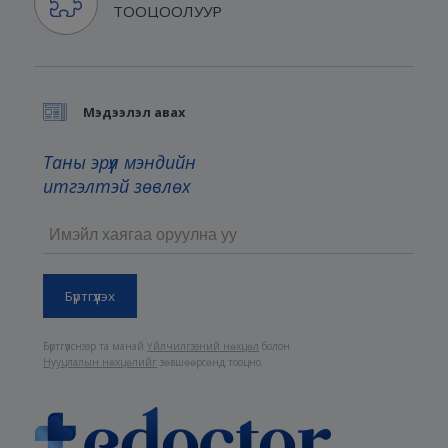
ТООЦООЛУУР
Мэдээлэл авах
Таны эрүүл мэндийн
итгэлтэй зөвлөх
Бүртгүүлснээр та манай
Үйлчилгээний нөхцөл
болон
Нууцлалын нөхцөлийг
зөвшөөрсөнд тооцно.