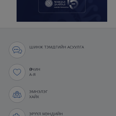
ШИНЖ ТЭМДГИЙН АСУУЛГА
ӨВЧИН
А-Я
ЭМНЭЛЭГ
ХАЙХ
ЭРҮҮЛ МЭНДИЙН