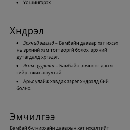
Үс шингэрэх
Хүндрэл
Зүрхний эмгэгүүд
– Бамбайн даавар хэт ихсэх
нь зүрхний хэм тогтворгүй болох, зүрхний
дутагдалд хүргэдэг.
Ясны цууралт
– Бамбайн өвчнөөс үүдэн яс
сийрэгжих аюултай.
Арьс улайж хавдах зэрэг хүндрэлүүд бий
болно.
Эмчилгээ
Бамбай булчирхайн дааврын хэт ихсэлтийг