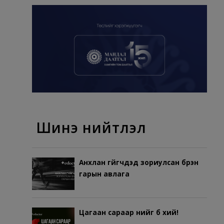
Шинэ нийтлэл
Анхлан гүйгчдэд зориулсан бүрэн
гарын авлага
Цагаан сараар үүнийг бүү хий!