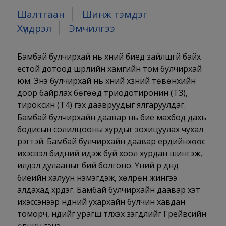
Шалтгаан
Шинж тэмдэг
Хүндрэл
Эмчилгээ
Бамбай булчирхай нь хүний биед зайлшгүй байх
ёстой дотоод шүүрлийн хамгийн том булчирхай
юм. Энэ булчирхай нь хүний хүзүүний төвөнхийн
доор байрлах бөгөөд триодотиронин (Т3),
тироксин (T4) гэх даавруудыг ялгаруулдаг.
Бамбай булчирхайн даавар нь бие махбод дахь
бодисын солилцооны хурдыг зохицуулах чухал
үүрэгтэй. Бамбай булчирхайн даавар ердийнхөөс
ихэсвэл бидний идэж буй хоол хурдан шингэж,
илүүдэл дулааныг бий болгоно. Үүний үр дүнд
биеийн халуун нэмэгдэж, хөлрөн жингээ
алдахад хүрдэг. Бамбай булчирхайн даавар хэт
ихэссэнээр нүдний ухархайн булчин хавдан
томорч, нүдийг урагш түлхэх үзэгдлийг Грейвсийн