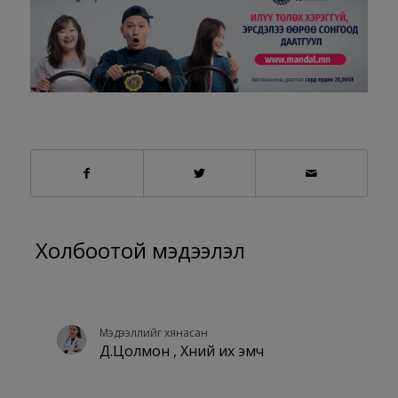
Холбоотой мэдээлэл
Мэдээллийг хянасан
Д.Цолмон , Хүний их эмч