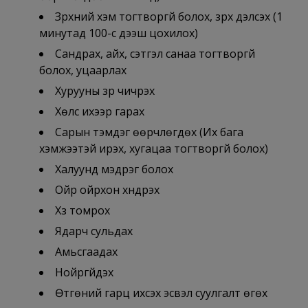
Зүрхний хэм тогтворгүй болох, зүрх дэлсэх (1
минутад 100-с дээш цохилох)
Сандрах, айх, сэтгэл санаа тогтворгүй
болох, уцаарлах
Хурууны үзүүр чичрэх
Хөлс ихээр гарах
Сарын тэмдэг өөрчлөгдөх (Их бага
хэмжээтэй ирэх, хугацаа тогтворгүй болох)
Халуунд мэдрэг болох
Ойр ойрхон хүндрэх
Хүзүү томрох
Ядарч сульдах
Амьсгаадах
Нойргүйдэх
Өтгөний гарц ихсэх эсвэл суулгалт өгөх