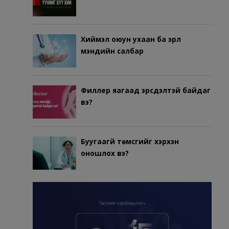
Хиймэл оюун ухаан ба эрүүл
мэндийн салбар
Филлер яагаад эрсдэлтэй байдаг
вэ?
Буугаагүй төмсгийг хэрхэн
оношлох вэ?