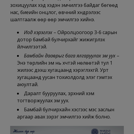
зохицуулах хэд хэдэн эмчилгээ байдаг бөгөөд
нас, биеийн онцлог, өвчний хүндрэлээс
шалтгаалж өөр өөр эмчилгээ хийнэ.
Иод хэрэглэх
– Ойролцоогоор 3-6 сарын
дотор бамбай булчирхайг жижигрүүлэх
үйлчилгээтэй.
Бамбайн дааврыг бага ялгаруулах эм уух
–
Энэ төрлийн эм нь хүчтэй нөлөөтэй тул 1
жилээс дээш хугацаанд хэрэглэхгүй. Урт
хугацаанд уусан тохиолдолд элэг гэмтэх
аюултай.
Даралт бууруулах, зүрхний хэм
тогтворжуулах эм уух.
Бамбай булчирхайн хэсгээс мэс заслын
аргаар авах зэрэг эмчилгээ хийж болно.