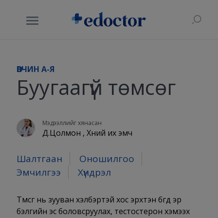
ӨВЧИН A-Я
Буугаагүй төмсөг
Мэдээллийг хянасан
Д.Цолмон , Хүний их эмч
Шалтгаан
Оношилгоо
Эмчилгээ
Хүндрэл
Төмсөг нь зууван хэлбэртэй хос эрхтэн бөгөөд эр
бэлгийн эс боловсруулах, тестостерон хэмээх