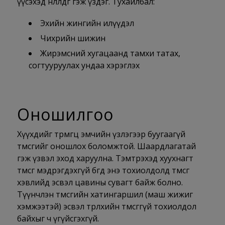
үүсэхэд нөлөөлдөг гэж үздэг. Тухайлбал:
Эхийн жингийн илүүдэл
Чихрийн шижин
Жирэмсний хугацаанд тамхи татах,
согтууруулах ундаа хэрэглэх
Оношилгоо
Хүүхдийг төрмөгц эмчийн үзлэгээр буугаагүй
төмсгийг оношлох боломжтой. Шаардлагатай
гэж үзвэл эход харуулна. Тэмтрэхэд хуухнагт
төмсөг мэдрэгдэхгүй бөгөөд энэ тохиолдолд төмсөг
хэвлийд эсвэл цавины сувагт байж болно.
Түүнчлэн төмсгийн хатингаршил (маш жижиг
хэмжээтэй) эсвэл төрөлхийн төмсөггүй тохиолдол
байхыг ч үгүйсгэхгүй.