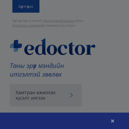
Бүртгүүлснээр та манай
Үйлчилгээний нөхцөл
болон
Нууцлалын нөхцөлийг
зөвшөөрсөнд тооцно.
Таны эрүүл мэндийн
итгэлтэй зөвлөх
Хамтран ажиллах
хүсэлт илгээх
×