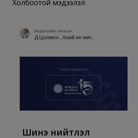
Холбоотой мэдээлэл
Мэдээллийг хянасан
Д.Цолмон , Хүний их эмч
Шинэ нийтлэл