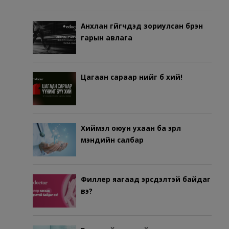
Анхлан гүйгчдэд зориулсан бүрэн
гарын авлага
Цагаан сараар үүнийг бүү хий!
Хиймэл оюун ухаан ба эрүүл
мэндийн салбар
Филлер яагаад эрсдэлтэй байдаг
вэ?