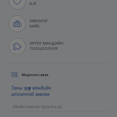
А-Я
ЭМНЭЛЭГ
ХАЙХ
ЭРҮҮЛ МЭНДИЙН
ТООЦООЛУУР
Мэдээлэл авах
Таны эрүүл мэндийн
итгэлтэй зөвлөх