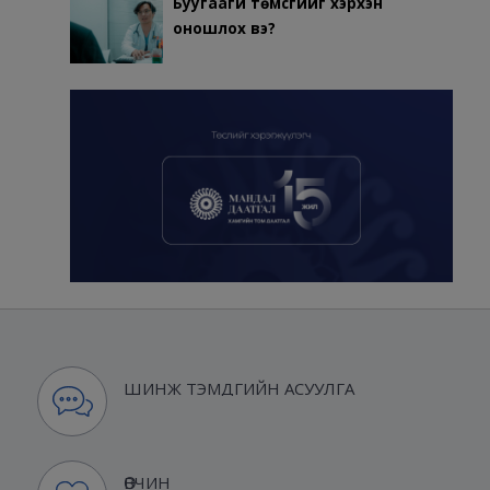
Буугаагүй төмсгийг хэрхэн
оношлох вэ?
ШИНЖ ТЭМДГИЙН АСУУЛГА
ӨВЧИН