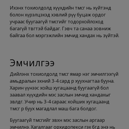
Ихэнх тохиолдолд хүүхдийн төмсөг нь хүйтэнд
болон хүрэлцэхэд хэвлий рүү буцаж ордог
учраас буугаагүй төмсгийг тодорхойлоход
багагүй төвөгтэй байдаг. Гэвч та санаа зовниж
байгаа бол мэргэжлийн эмчид хандах нь зүйтэй.
Эмчилгээ
Дийлэнх тохиолдолд төмсөг ямар нэг эмчилгээгүй
амьдралын эхний 3-4 сард өөрөө хуухнагтаа бууна.
Харин үүнээс хойш хугацаанд буугаагүй бол
заавал хүүхдийн мэс заслын эмчид хандахыг
зөвлөдөг. Учир нь 3-4 сараас хойших хугацаанд
төмсөг өөрөө буух магадлал маш бага болдог.
Буугаагүй төмсгийг зөвхөн мэс заслын аргаар
эмчилнэ. Хагалгааг орхидопекси гэх бөгөөд энэ нь