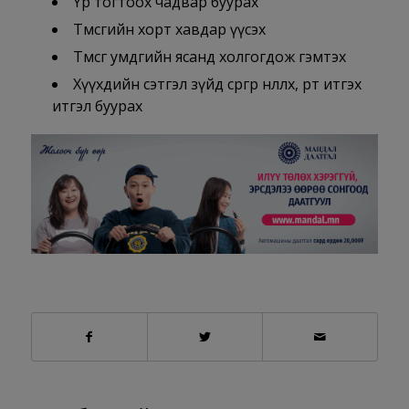
Үр тогтоох чадвар буурах
Төмсгийн хорт хавдар үүсэх
Төмсөг умдгийн ясанд холгогдож гэмтэх
Хүүхдийн сэтгэл зүйд сөргөөр нөлөөлөх, өөртөө итгэх
итгэл буурах