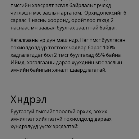
төмсгийн хавсралт эсвэл байрлалыг өөрчлөхөд
чиглэсэн мэс заслын арга юм. Орхидопексийг 6
сараас 1 насны хооронд, оройтлоо гэхэд 2
наснаас өмнө заавал буулгах заалттай байдаг.
Хагалгааны үр дүн маш өндөр. Нэг төмсөг буулгасан
тохиолдолд үр тогтоох чадвар бараг 100%
хадгалагддаг бол 2 төмсөг буулгахад 65% байна.
Иймд, хагалгааны дараа хүүхдийн мэс заслын
эмчийн байнгын хяналт шаардлагатай.
Хүндрэл
Буугаагүй төмсгийг тоолгүй орхих, зохих
эмчилгээг хийлгээгүй тохиолдолд дараах
хүндрэлүүд үүсэх эрсдэлтэй: