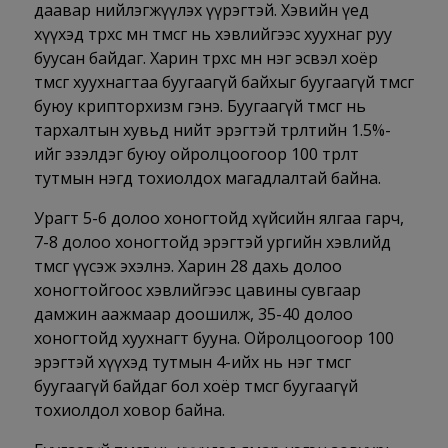
даавар нийлэгжүүлэх үүрэгтэй. Хэвийн үед
хүүхэд төрөхөөс өмнө төмсөг нь хэвлийгээс хуухнаг руу
буусан байдаг. Харин төрөхөөс өмнө нэг эсвэл хоёр
төмсөг хуухнагтаа буугаагүй байхыг буугаагүй төмсөг
буюу крипторхизм гэнэ. Буугаагүй төмсөг нь
тархалтын хувьд нийт эрэгтэй төрөлтийн 1.5%-
ийг эзэлдэг буюу ойролцоогоор 100 төрөлт
тутмын нэгд тохиолдох магадлалтай байна.
Урагт 5-6 долоо хоногтойд хүйсийн ялгаа гарч,
7-8 долоо хоногтойд эрэгтэй ургийн хэвлийд
төмсөг үүсэж эхэлнэ. Харин 28 дахь долоо
хоногтойгоос хэвлийгээс цавины сувгаар
дамжин аажмаар доошилж, 35-40 долоо
хоногтойд хуухнагт бууна. Ойролцоогоор 100
эрэгтэй хүүхэд тутмын 4-ийх нь нэг төмсөг
буугаагүй байдаг бол хоёр төмсөг буугаагүй
тохиолдол ховор байна.