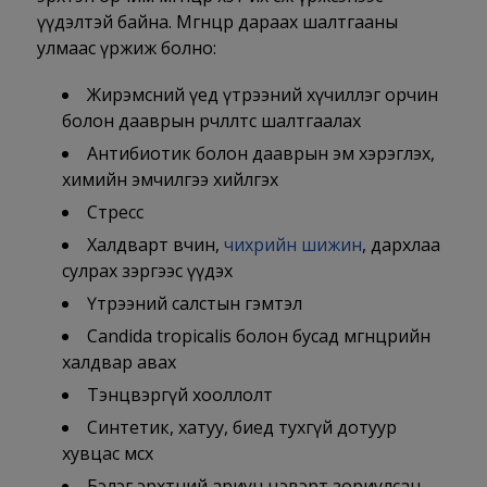
үүдэлтэй байна. Мөөгөнцөр дараах шалтгааны
улмаас үржиж болно:
Жирэмсний үед үтрээний хүчиллэг орчин
болон дааврын өөрчлөлтөөс шалтгаалах
Антибиотик болон дааврын эм хэрэглэх,
химийн эмчилгээ хийлгэх
Стресс
Халдварт өвчин,
чихрийн шижин
, дархлаа
сулрах зэргээс үүдэх
Үтрээний салстын гэмтэл
Candida tropicalis болон бусад мөөгөнцрийн
халдвар авах
Тэнцвэргүй хооллолт
Синтетик, хатуу, биед тухгүй дотуур
хувцас өмсөх
Бэлэг эрхтний ариун цэвэрт зориулсан