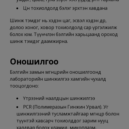
Цөөн тохиолдолд бэлэг эрхтэн хавдана
Шинж тэмдэг нь хэдэн цаг, эсвэл хэдэн өдөр,
долоо хоног, ховор тохиолдолд сар үргэлжилж
болох юм. Түүнчлэн бэлгийн харьцаанд ороход
шинж тэмдэг даамжирна.
Оношилгоо
Бэлгийн замын мөөгөнцрийн оношилгоонд
лабораторийн шинжилгээ хамгийн чухалд
тооцогдоно:
Үтрээний наалдцын шинжилгээ
PCR (Полимеразын Гинжин Урвал). Уг
шинжилгээний тусламжтайгаар мөөгөнцөр болон
түүнтэй хавсарч тохиолддог зарим нууц
халдвар болох хламид, микоплазм,