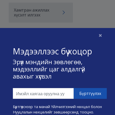
Хамтран ажиллах
хүсэлт илгээх
×
Бидний тухай
Мэдээллээс бүү хоцор
Үйлчилгээний нөхцөл
Эрүүл мэндийн зөвлөгөө,
Нууц хадгалах тухай
мэдээллийг цаг алдалгүй
авахыг хүсвэл
Холбоо барих
Өвчин А-Я
Эмнэлэг хайх
Бүртгүүлснээр та манай Үйлчилгээний нөхцөл болон
Нууцлалын нөхцөлийг зөвшөөрсөнд тооцно.