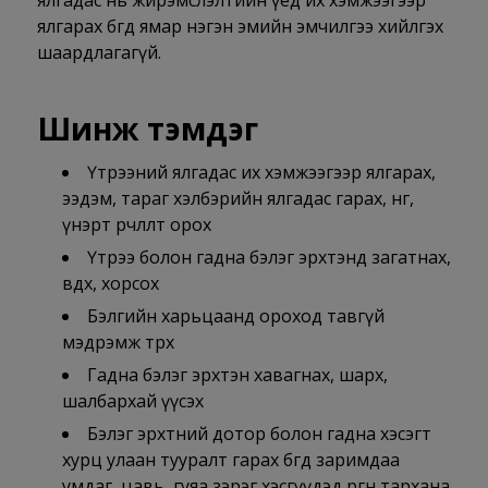
ялгадас нь жирэмслэлтийн үед их хэмжээгээр
ялгарах бөгөөд ямар нэгэн эмийн эмчилгээ хийлгэх
шаардлагагүй.
Шинж тэмдэг
Үтрээний ялгадас их хэмжээгээр ялгарах,
ээдэм, тараг хэлбэрийн ялгадас гарах, өнгө,
үнэрт өөрчлөлт орох
Үтрээ болон гадна бэлэг эрхтэнд загатнах,
өвдөх, хорсох
Бэлгийн харьцаанд ороход тавгүй
мэдрэмж төрөх
Гадна бэлэг эрхтэн хавагнах, шарх,
шалбархай үүсэх
Бэлэг эрхтний дотор болон гадна хэсэгт
хурц улаан тууралт гарах бөгөөд заримдаа
умдаг, цавь, гуяа зэрэг хэсгүүдэд өргөн тархана