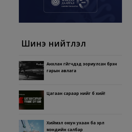
Шинэ нийтлэл
Анхлан гүйгчдэд зориулсан бүрэн
гарын авлага
Цагаан сараар үүнийг бүү хий!
Хиймэл оюун ухаан ба эрүүл
мэндийн салбар