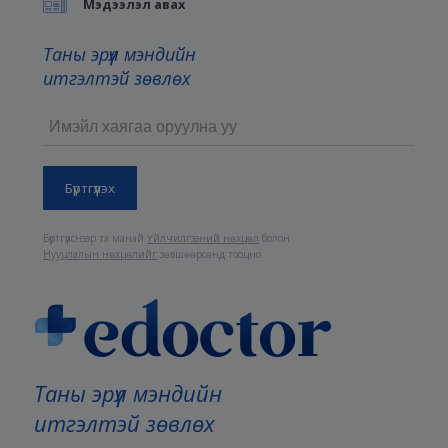
Мэдээлэл авах
Таны эрүүл мэндийн
итгэлтэй зөвлөх
Бүртгүүлснээр та манай
Үйлчилгээний нөхцөл
болон
Нууцлалын нөхцөлийг
зөвшөөрсөнд тооцно.
Таны эрүүл мэндийн
итгэлтэй зөвлөх