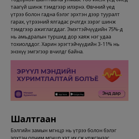
таагүй шинж тэмдгээр илэрнэ. Өвчний үед
үтрээ болон гадна бэлэг эрхтэн дээр тууралт
гарах, үтрээний ялгадас өөрчлөгдөх зэрэг шинж
тэмдгээр ажиглагддаг. Эмэгтэйчүүдийн 75%-д
нь амьдралын туршид дор хаяж нэг удаа
тохиолддог. Харин эрэгтэйчүүдийн 3-11% нь
энэхүү эмгэгээр өвчилдөг байна.
Шалтгаан
Бэлгийн замын мөөгөнцөр нь үтрээ болон бэлэг
эрхтэн орчим мөөгөнцөр хэт их өсөж үржсэнээс