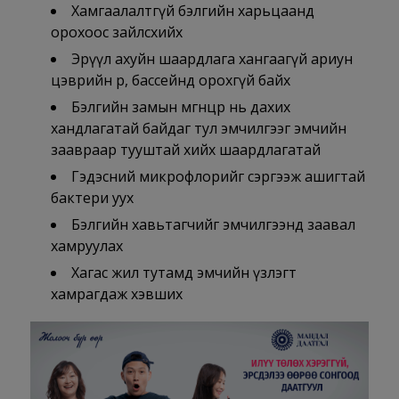
Хамгаалалтгүй бэлгийн харьцаанд
орохоос зайлсхийх
Эрүүл ахуйн шаардлага хангаагүй ариун
цэврийн өрөө, бассейнд орохгүй байх
Бэлгийн замын мөөгөнцөр нь дахих
хандлагатай байдаг тул эмчилгээг эмчийн
заавраар тууштай хийх шаардлагатай
Гэдэсний микрофлорийг сэргээж ашигтай
бактери уух
Бэлгийн хавьтагчийг эмчилгээнд заавал
хамруулах
Хагас жил тутамд эмчийн үзлэгт
хамрагдаж хэвших