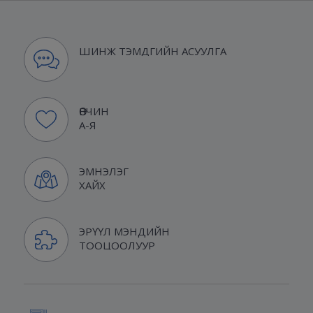
ШИНЖ ТЭМДГИЙН АСУУЛГА
ӨВЧИН
А-Я
ЭМНЭЛЭГ
ХАЙХ
ЭРҮҮЛ МЭНДИЙН
ТООЦООЛУУР