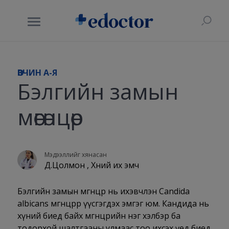
ӨВЧИН A-Я
Бэлгийн замын
мөөгөнцөр
Мэдээллийг хянасан
Д.Цолмон , Хүний их эмч
Бэлгийн замын мөөгөнцөр нь ихэвчлэн Candida
albicans мөөгөнцрөөр үүсгэгдэх эмгэг юм. Кандида нь
хүний биед байх мөөгөнцрийн нэг хэлбэр ба
тодорхой шалтгааны улмаас тоо ихсэх үед биед