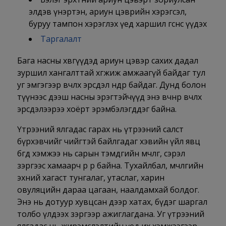
элдэв үнэртэн, ариун цэврийн хэрэгсэл,
буруу тампон хэрэглэх үед харшил өгснөөс үүдэх
Таргалалт
Бага насны хөвгүүдэд ариун цэвэр сахих дадал
зуршил хангалттай хөгжиж амжаагүй байдаг тул
уг эмгэгээр өвчлөх эрсдэл өндөр байдаг. Дунд болон
түүнээс дээш насны эрэгтэйчүүд энэ өвчнөөр өвчлөх
эрсдэлээрээ хоёрт эрэмбэлэгддэг байна.
Үтрээний ялгадас гарах нь үтрээний салст
бүрхэвчийг чийгтэй байлгадаг хэвийн үйл явц
бөгөөд хэмжээ нь сарын тэмдгийн мөчлөг, сэрэл
зэргээс хамаарч өөр өөр байна. Тухайлбал, мөчлөгийн
эхний хагаст тунгалаг, утаслаг, харин
овуляцийн дараа цагаан, наалдамхай болдог.
Энэ нь дотуур хувцсан дээр хатах, бүдэг шаргал
толбо үлдээх зэргээр ажиглагдана. Уг үтрээний