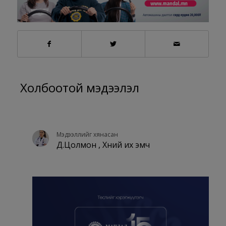
Холбоотой мэдээлэл
Мэдээллийг хянасан
Д.Цолмон , Хүний их эмч