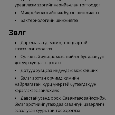
уреаплазм зэргийг нарийвчлан тогтоодог
Микробиологийн иж бүрэн шинжилгээ
Бактериологийн шинжилгээ
Зөвлөгөө
Дархлаагаа дэмжиж, тэнцвэртэй
тэжээллэг хооллох
Сул чөлөөтэй хувцас өмсөж, нийлэг бус даавуун
дотуур хувцас хэрэглэх
Дотуур хувцсаа индүүдэж өмсөж хэвших
Бэлэг эрхтэн орчимд химийн
найрлагатай, хурц үнэртэй бүтээгдэхүүн
хэрэглэхээс зайлсхийх
Давстай усанд орох. Савангаас зайлсхийж,
бэлэг эрхтнийг угаахдаа савангүй цэвэрлэгч
эсвэл усан суурьтай тос хэрэглэх