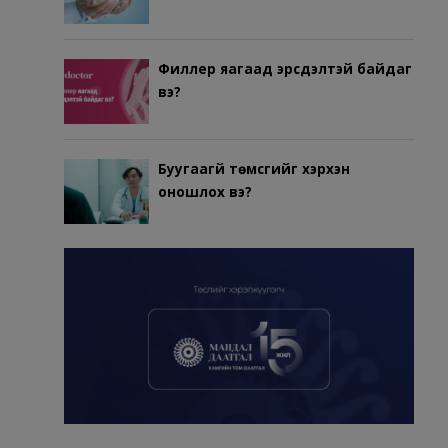
Филлер яагаад эрсдэлтэй байдаг
вэ?
Буугаагүй төмсгийг хэрхэн
оношлох вэ?