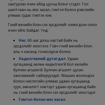
саатуулах хүчин зүйлүүд цусны бүлэнг үүсгэдэг. Гол
шалтгаан нь мэс засал, гэмтэл болон үрэвслийн
улмаас судас гэмтэх юм.
Гүний венийн бүлэн үүсэх эрсдэлийг нэмэгдүүлэх олон
хүчин зүйлс байдаг. Үүнд:
Нас
. 60-аас дээш настай байх нь
эрсдэлийг ихэсгэнэ. Гэвч гүний венийн бүлэн
аль ч насанд тохиолдож болно.
Хөдөлгөөний дутагдал
. Удаан
хугацаанд хөлөө хөдөлгөхгүй бол хөлийн
булчин агшихгүй. Булчин агшилт цусан
хангамжийг сайжруулдаг. Машин жолоодох
болон нислэгийн улмаас удаан хугацаанд
суух, эмнэлэгт хэвтэрт удаан хугацаанд байх
нь гүний венийн бүлэн үүсэх эрсдэлийг ихэсгэдэг.
Гэмтэл болон мэс засал
.