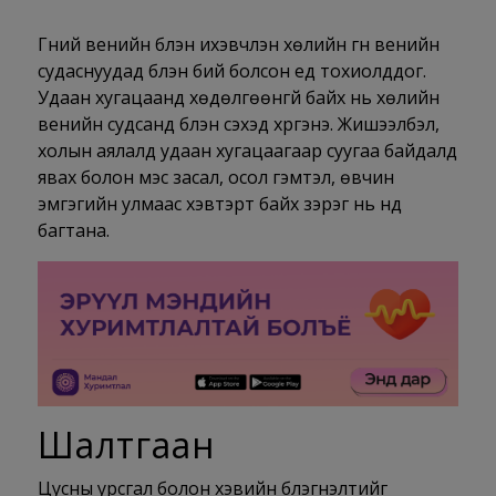
Гүний венийн бүлэн ихэвчлэн хөлийн гүн венийн
судаснуудад бүлэн бий болсон үед тохиолддог.
Удаан хугацаанд хөдөлгөөнгүй байх нь хөлийн
венийн судсанд бүлэн үүсэхэд хүргэнэ. Жишээлбэл,
холын аялалд удаан хугацаагаар суугаа байдалд
явах болон мэс засал, осол гэмтэл, өвчин
эмгэгийн улмаас хэвтэрт байх зэрэг нь үүнд
багтана.
Шалтгаан
Цусны урсгал болон хэвийн бүлэгнэлтийг