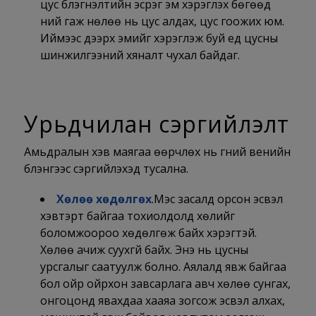
цус бүлэгнэлтийн эсрэг эм хэрэглэх бөгөөд
үүний гаж нөлөө нь цус алдах, цус гоожих юм.
Иймээс дээрх эмийг хэрэглэж буй үед цусны
шинжилгээний хяналт чухал байдаг.
Урьдчилан сэргийлэлт
Амьдралын хэв маягаа өөрчлөх нь гүний венийн
бүлэнгээс сэргийлэхэд тусална.
Хөлөө хөдөлгөх
.Мэс засалд орсон эсвэл
хэвтэрт байгаа тохиолдолд хөлийг
боломжоороо хөдөлгөж байх хэрэгтэй.
Хөлөө ачиж суухгүй байх. Энэ нь цусны
урсгалыг саатуулж болно. Аялалд явж байгаа
бол ойр ойрхон завсарлага авч хөлөө сунгах,
онгоцонд явахдаа хааяа зогсож эсвэл алхах,