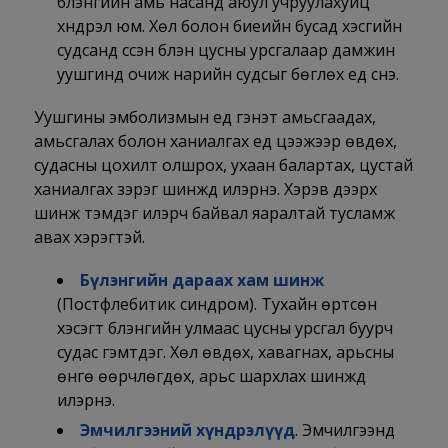
бүлэнгийн амь насанд аюул учруулахуйц
хүндрэл юм. Хөл болон биеийн бусад хэсгийн
судсанд үүссэн бүлэн цусны урсгалаар дамжин
уушгинд очиж нарийн судсыг бөглөх үед үүснэ.
Уушгины эмболизмын үед гэнэт амьсгаадах,
амьсгалах болон ханиалгах үед цээжээр өвдөх,
судасны цохилт олшрох, ухаан балартах, цустай
ханиалгах зэрэг шинжүүд илэрнэ. Хэрэв дээрх
шинж тэмдэг илэрч байвал яаралтай тусламж
авах хэрэгтэй.
Бүлэнгийн дараах хам шинж
(Постфлебитик синдром). Тухайн өртсөн
хэсэгт бүлэнгийн улмаас цусны урсгал буурч
судас гэмтдэг. Хөл өвдөх, хавагнах, арьсны
өнгө өөрчлөгдөх, арьс шархлах шинжүүд
илэрнэ.
Эмчилгээний хүндрэлүүд
. Эмчилгээнд