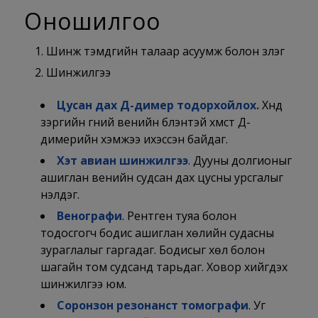
Оношилгоо
Шинж тэмдгийн талаар асуумж болон үзлэг
Шинжилгээ
Цусан дах Д-димер тодорхойлох.
Хүнд
зэргийн гүний венийн бүлэнтэй хүмүүст Д-
димерийн хэмжээ ихэссэн байдаг.
Хэт авиан шинжилгээ
. Дууны долгионыг
ашиглан венийн судсан дах цусны урсгалыг
үнэлдэг.
Венографи
. Рентген туяа болон
тодосгогч бодис ашиглан хөлийн судасны
зураглалыг гаргадаг. Бодисыг хөл болон
шагайн том судсанд тарьдаг. Ховор хийгдэх
шинжилгээ юм.
Соронзон резонанст томографи
. Уг