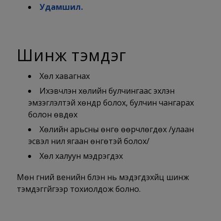
Удамшил.
Шинж тэмдэг
Хөл хавагнах
Ихэвчлэн хөлийн булчингаас эхлэн
эмзэглэлтэй хөндүүр болох, булчин чангарах
болон өвдөх
Хөлийн арьсны өнгө өөрчлөгдөх /улаан
эсвэл нил ягаан өнгөтэй болох/
Хөл халуун мэдрэгдэх
Мөн гүний венийн бүлэн нь мэдэгдэхүйц шинж
тэмдэггүйгээр тохиолдож болно.