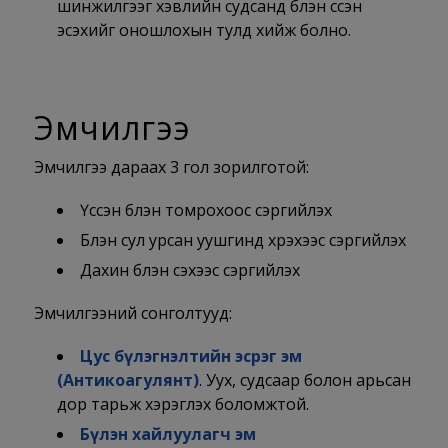
шинжилгээг хэвлийн судсанд бүлэн үүссэн
эсэхийг оношлохын тулд хийж болно.
Эмчилгээ
Эмчилгээ дараах 3 гол зорилготой:
Үүссэн бүлэн томрохоос сэргийлэх
Бүлэн сул урсан уушгинд хүрэхээс сэргийлэх
Дахин бүлэн үүсэхээс сэргийлэх
Эмчилгээний сонголтууд:
Цус бүлэгнэлтийн эсрэг эм
(
Антикоагулянт)
. Уух, судсаар болон арьсан
дор тарьж хэрэглэх боломжтой.
Бүлэн хайлуулагч эм