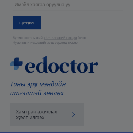
Бүртгүүлснээр та манай
Үйлчилгээний нөхцөл
болон
Нууцлалын нөхцөлийг
зөвшөөрсөнд тооцно.
Таны эрүүл мэндийн
итгэлтэй зөвлөх
Хамтран ажиллах
хүсэлт илгээх