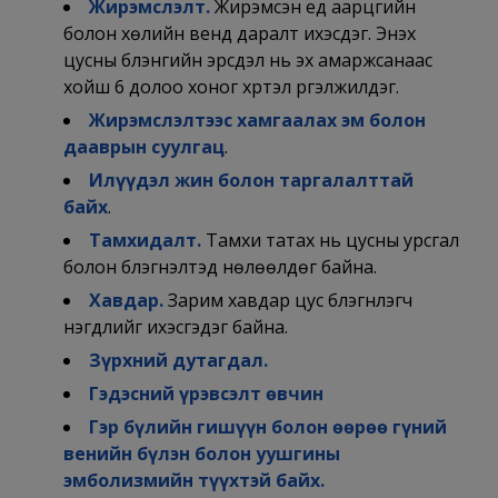
Жирэмслэлт.
Жирэмсэн үед аарцгийн
болон хөлийн венд даралт ихэсдэг. Энэхүү
цусны бүлэнгийн эрсдэл нь эх амаржсанаас
хойш 6 долоо хоног хүртэл үргэлжилдэг.
Жирэмслэлтээс хамгаалах эм болон
дааврын суулгац
.
Илүүдэл жин болон таргалалттай
байх
.
Тамхидалт.
Тамхи татах нь цусны урсгал
болон бүлэгнэлтэд нөлөөлдөг байна.
Хавдар.
Зарим хавдар цус бүлэгнүүлэгч
нэгдлийг ихэсгэдэг байна.
Зүрхний дутагдал.
Гэдэсний үрэвсэлт өвчин
Гэр бүлийн гишүүн болон өөрөө гүний
венийн бүлэн болон уушгины
эмболизмийн түүхтэй байх.