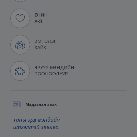
ӨВЧИН
А-Я
ЭМНЭЛЭГ
ХАЙХ
ЭРҮҮЛ МЭНДИЙН
ТООЦООЛУУР
Мэдээлэл авах
Таны эрүүл мэндийн
итгэлтэй зөвлөх