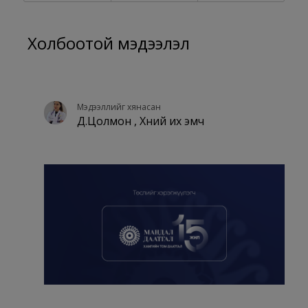
Холбоотой мэдээлэл
Мэдээллийг хянасан
Д.Цолмон , Хүний их эмч