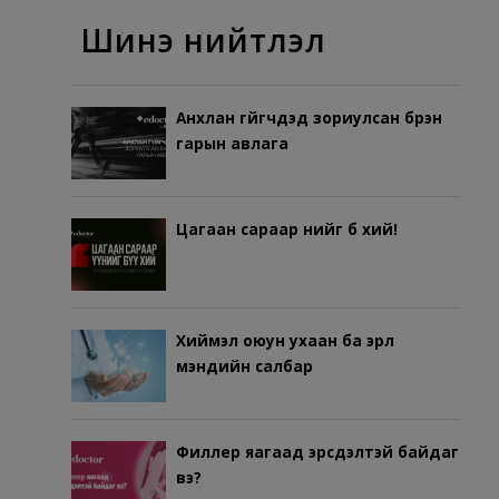
Шинэ нийтлэл
Анхлан гүйгчдэд зориулсан бүрэн
гарын авлага
Цагаан сараар үүнийг бүү хий!
Хиймэл оюун ухаан ба эрүүл
мэндийн салбар
Филлер яагаад эрсдэлтэй байдаг
вэ?