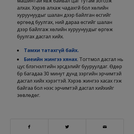
машинтай явж байвал цаг тутам зогсож
алхах. Хэрэв алхаж чадахгүй бол хөлийн
хуруунуудыг шалан дээр байлган өсгийг
өргөөд буулгах, үүний дараа өсгийг шалан
дээр байлгаж хөлийн хуруунуудыг өргөж
буулгах дасгал хийх.
Тамхи татахгүй байх.
Биеийн жингээ хянах
. Тогтмол дасгал нь
цус бүлэгнэлтийн эрсдэлийг бууруулдаг. Өдөр
бүр багадаа 30 минут дунд зэргийн эрчимтэй
дасгал хийх хэрэгтэй. Хэрэв жингээ хасах гэж
байгаа бол үүнээс эрчимтэй дасгал хийхийг
зөвлөдөг.