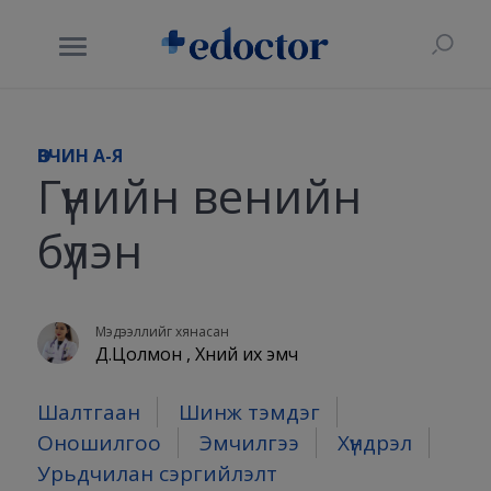
ӨВЧИН A-Я
Гүнийн венийн
бүлэн
Мэдээллийг хянасан
Д.Цолмон , Хүний их эмч
Шалтгаан
Шинж тэмдэг
Оношилгоо
Эмчилгээ
Хүндрэл
Урьдчилан сэргийлэлт