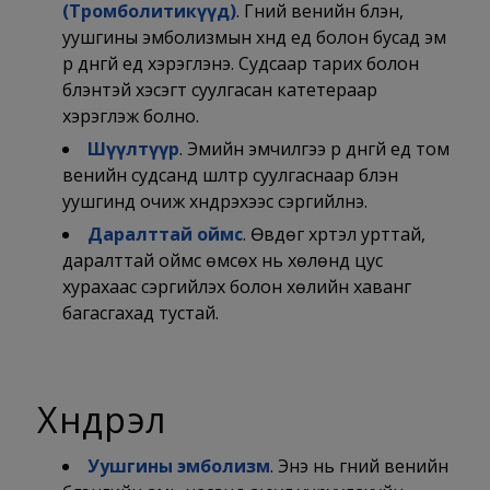
(
Тромболитикүүд)
. Гүний венийн бүлэн,
уушгины эмболизмын хүнд үед болон бусад эм
үр дүнгүй үед хэрэглэнэ. Судсаар тарих болон
бүлэнтэй хэсэгт суулгасан катетераар
хэрэглэж болно.
Шүүлтүүр
. Эмийн эмчилгээ үр дүнгүй үед том
венийн судсанд шүүлтүүр суулгаснаар бүлэн
уушгинд очиж хүндрэхээс сэргийлнэ.
Даралттай оймс
. Өвдөг хүртэл урттай,
даралттай оймс өмсөх нь хөлөнд цус
хурахаас сэргийлэх болон хөлийн хаванг
багасгахад тустай.
Хүндрэл
Уушгины эмболизм
. Энэ нь гүний венийн