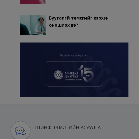
Буугаагүй төмсгийг хэрхэн
оношлох вэ?
ШИНЖ ТЭМДГИЙН АСУУЛГА