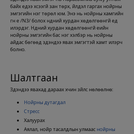
байх үедээ хүсээгүй зан төрх, үйлдэл гаргах нойрны
эмгэгийн нэг төрөл юм. Энэ нь нойрны хамгийн
гүн үе /N3/ болох нүдний хурдан хөдөлгөөнгүй үед
илэрдэг. Нүдний хурдан хөдөлгөөнгүй үеийн
нойрны эмгэгийн бас нэг хэлбэр нь нойрны
айдас бөгөөд зүүдэндээ явах эмгэгтэй хамт илэрч
болно.
Шалтгаан
Зүүдэндээ явахад дараах хүчин зүйлс нөлөөлнө:
Нойрны дутагдал
Стресс
Халуурах
Аялал, нойр тасалдлын улмаас
нойрны