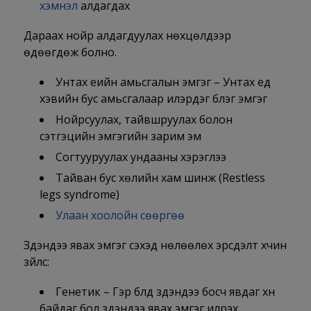
хэмнэл
алдагдах
Дараах нойр алдагдуулах нөхцөлүүдээр
өдөөгдөж болно.
Унтах үеийн амьсгалын эмгэг – Унтах үед
хэвийн бус амьсгалаар илэрдэг бүлэг эмгэг
Нойрсуулах, тайвшруулах болон
сэтгэцийн эмгэгийн зарим эм
Согтууруулах ундааны хэрэглээ
Тайван бус хөлийн хам шинж (Restless
legs syndrome)
Улаан хоолойн сөөргөө
Зүүдэндээ явах эмгэг үүсэхэд нөлөөлөх эрсдэлт хүчин
зүйлс:
Генетик – Гэр бүлд зүүдэндээ босч явдаг хүн
байдаг бол зүүдэндээ явах эмгэг илрэх