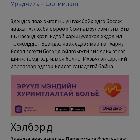
Урьдчилан сэргийлэлт
Зүүдэндээ явах эмгэг нь унтаж байх үедээ босож
явахыг хэлэх ба өөрөөр Сомнамбулизм гэнэ. Энэ
нь насанд хүрэгчидтэй харьцуулахад хүүхдэд илүү
тохиолддог. Зүүдэндээ явах үедээ ямар нэг хариу
үйлдэл үзүүлэхгүй бөгөөд ойлгомжгүй зүйл ярих зэрэг
шинж тэмдгээр илэрч болно. Ихэвчлэн сэрсний
дараагаар эдгээр үйлдлээ санадаггүй байна.
Хэлбэрүүд
Зүүдэндээ явах эмгэг нь Парасомниа буюу унтаж