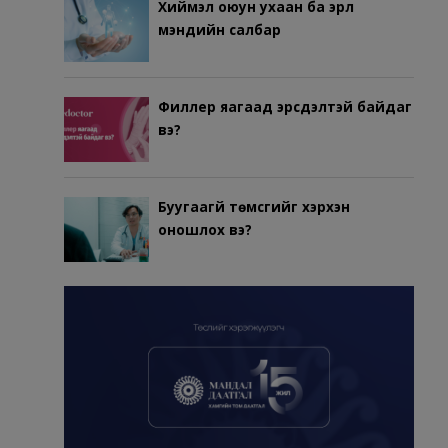
Хиймэл оюун ухаан ба эрүүл
мэндийн салбар
Филлер яагаад эрсдэлтэй байдаг
вэ?
Буугаагүй төмсгийг хэрхэн
оношлох вэ?