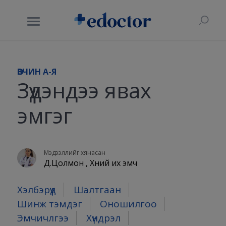
ӨВЧИН A-Я
Зүүдэндээ явах
эмгэг
Мэдээллийг хянасан
Д.Цолмон , Хүний их эмч
Хэлбэрүүд
Шалтгаан
Шинж тэмдэг
Оношилгоо
Эмчичлгээ
Хүндрэл