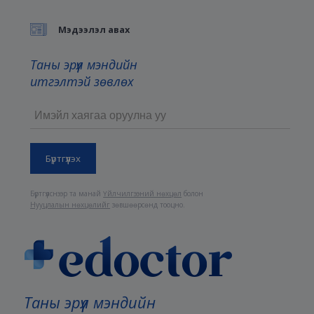
Мэдээлэл авах
Таны эрүүл мэндийн
итгэлтэй зөвлөх
Бүртгүүлснээр та манай
Үйлчилгээний нөхцөл
болон
Нууцлалын нөхцөлийг
зөвшөөрсөнд тооцно.
Таны эрүүл мэндийн