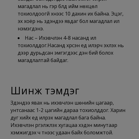
магадлал нь гэр бүлд ийм нөхцөл
тохиолдоогүй хүнээс 10 дахин их байна. Эцэг,
эх хоёр нь зүүдэндээ явдаг бол магадлал илүү
нэмэгдэнэ.
Нас – Ихэвчлэн 4-8 насанд илүү
тохиолддог.Насанд хүрсэн үед илэрч эхлэх нь
дээр дурьдсан эмгэгүүдээс үүдэн бий болох
магадлалтай байдаг.
Шинж тэмдэг
Зүүдэндээ явах нь ихэвчлэн шөнийн цагаар,
унтсанаас 1-2 цагийн дараа тохиолддог. Харин
дуг хийх үед илрэх магадлал бага байна.
Ихэвчлэн үргэлжлэх хугацаа хэдэн минутаар
хэмжигдэх ч түүнээс удаан байх боломжтой.