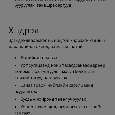
бууруулах, тайвшрах аргууд)
Хүндрэл
Зүүдэндээ явах эмгэг нь ноцтой хүндрэхгүй хэдий ч
дараах зүйлс тохиолдох магадлалтай.
Өөрийгөө гэмтээх
Урт хугацаанд нойр тасалдсанаас өдрөөр
нойрмоглох, сургууль, ажлын болон зан
төрхийн асуудал учруулах
Санаа зовох, нийгмийн харилцаанд
асуудал үүсэх
Бусдын нойронд төвөг учруулах
Ховор тохиолдолд дэргэдэх хэн нэгнийг
гэмтээх