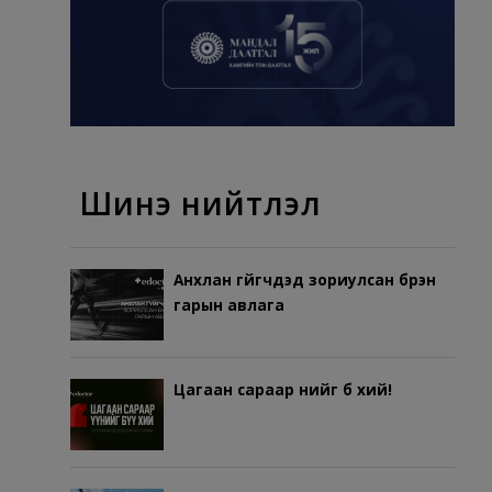
Шинэ нийтлэл
Анхлан гүйгчдэд зориулсан бүрэн
гарын авлага
Цагаан сараар үүнийг бүү хий!