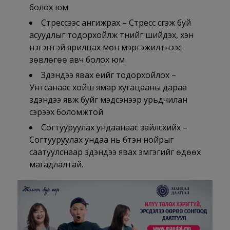
болох юм
Стрессээс ангижрах – Стресс үүсгэж буй
асуудлыг тодорхойлж түүнийг шийдэх, хэн
нэгэнтэй ярилцах мөн мэргэжилтнээс
зөвлөгөө авч болох юм
Зүүдэндээ явах үеийг тодорхойлох –
Унтсанаас хойш ямар хугацааны дараа
зүүдэндээ явж буйг мэдсэнээр урьдчилан
сэрээх боломжтой
Согтууруулах ундаанаас зайлсхийх –
Согтууруулах ундаа нь бүтэн нойрыг
саатуулснаар зүүдэндээ явах эмгэгийг өдөөх
магадлалтай.