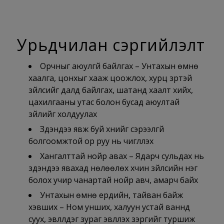
Урьдчилан сэргийлэлт
Орчныг аюулгүй байлгах – Унтахын өмнө
хаалга, цонхыг хааж цоожлох, хурц үзүүртэй
зүйлсийг далд байлгах, шатанд хаалт хийх,
цахилгааны утас болон бусад аюултай
зүйлийг холдуулах
Зүүдэндээ явж буй хүнийг сэрээлгүй
болгоомжтой ор руу нь чиглүүлэх
Хангалттай нойр авах – Ядарч сульдах нь
зүүдэндээ явахад нөлөөлөх хүчин зүйлсийн нэг
болох учир чанартай нойр авч, амарч байх
Унтахын өмнө ердийн, тайван байж
хэвших – Ном унших, халуун устай ваннд
суух, эвлүүлдэг зураг эвлүүлэх зэргийг туршиж