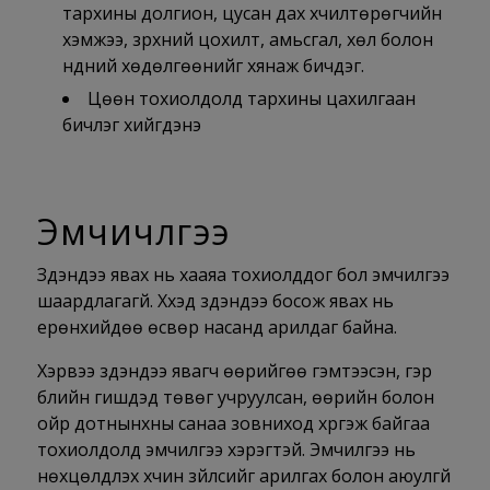
тархины долгион, цусан дах хүчилтөрөгчийн
хэмжээ, зүрхний цохилт, амьсгал, хөл болон
нүдний хөдөлгөөнийг хянаж бичдэг.
Цөөн тохиолдолд тархины цахилгаан
бичлэг хийгдэнэ
Эмчичлгээ
Зүүдэндээ явах нь хааяа тохиолддог бол эмчилгээ
шаардлагагүй. Хүүхэд зүүдэндээ босож явах нь
ерөнхийдөө өсвөр насанд арилдаг байна.
Хэрвээ зүүдэндээ явагч өөрийгөө гэмтээсэн, гэр
бүлийн гишүүдэд төвөг учруулсан, өөрийн болон
ойр дотнынхны санаа зовниход хүргэж байгаа
тохиолдолд эмчилгээ хэрэгтэй. Эмчилгээ нь
нөхцөлдүүлэх хүчин зүйлсийг арилгах болон аюулгүй