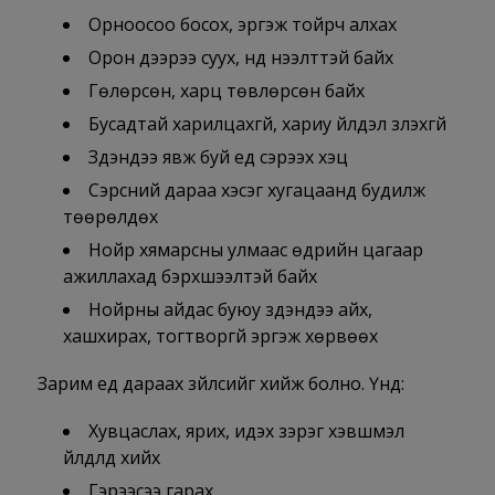
Орноосоо босох, эргэж тойрч алхах
Орон дээрээ суух, нүд нээлттэй байх
Гөлөрсөн, харц төвлөрсөн байх
Бусадтай харилцахгүй, хариу үйлдэл үзүүлэхгүй
Зүүдэндээ явж буй үед сэрээх хэцүү
Сэрсний дараа хэсэг хугацаанд будилж
төөрөлдөх
Нойр хямарсны улмаас өдрийн цагаар
ажиллахад бэрхшээлтэй байх
Hойрны айдас буюу зүүдэндээ айх,
хашхирах, тогтворгүй эргэж хөрвөөх
Зарим үед дараах зүйлсийг хийж болно. Үүнд:
Хувцаслах, ярих, идэх зэрэг хэвшмэл
үйлдлүүд хийх
Гэрээсээ гарах