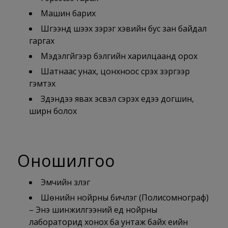
Машин барих
Шүүгээнд шээх зэрэг хэвийн бус зан байдал
гаргах
Мэдэлгүйгээр бэлгийн харилцаанд орох
Шатнаас унах, цонхноос үсрэх зэргээр
гэмтэх
Зүүдэндээ явах эсвэл сэрэх үедээ догшин,
ширүүн болох
Оношилгоо
Эмчийн үзлэг
Шөнийн нойрны бичлэг (Полисомнограф)
– Энэ шинжилгээний үед нойрны
лабораторид хонох ба унтаж байх үеийн