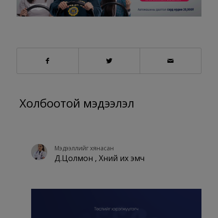
Холбоотой мэдээлэл
Мэдээллийг хянасан
Д.Цолмон , Хүний их эмч