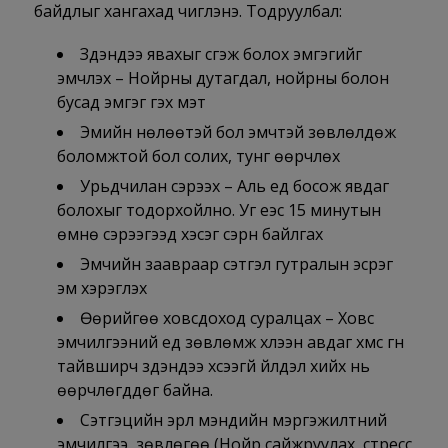
байдлыг хангахад чиглэнэ. Тодруулбал:
Зүүдэндээ явахыг үүсгэж болох эмгэгийг
эмчлэх – Нойрны дутагдал, нойрны болон
бусад эмгэг гэх мэт
Эмийн нөлөөтэй бол эмчтэй зөвлөлдөж
боломжтой бол солих, тунг өөрчлөх
Урьдчилан сэрээх – Аль үед босож явдаг
болохыг тодорхойлно. Уг үеэс 15 минутын
өмнө сэрээгээд хэсэг сэрүүн байлгах
Эмчийн заавраар сэтгэл гутралын эсрэг
эм хэрэглэх
Өөрийгөө ховсдоход суралцах – Ховс
эмчилгээний үед зөвлөмж хүлээн авдаг хүмүүс гүн
тайвширч зүүдэндээ хүсээгүй үйлдэл хийх нь
өөрчлөгддөг байна.
Сэтгэцийн эрүүл мэндийн мэргэжилтний
эмчилгээ, зөвлөгөө (Нойр сайжруулах, стресс