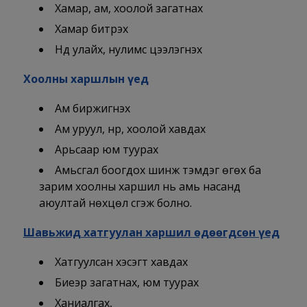
Хамар, ам, хоолой загатнах
Хамар битүүрэх
Нүд улайх, нулимс цээлэгнэх
Хоолны харшлын үед
Ам биржигнэх
Ам уруул, нүүр, хоолой хавдах
Арьсаар юм туурах
Амьсгал боогдох шинж тэмдэг өгөх ба
зарим хоолны харшил нь амь насанд
аюултай нөхцөл үүсгэж болно.
Шавьжид хатгуулан харшил өдөөгдсөн үед
Хатгуулсан хэсэгт хавдах
Биеэр загатнах, юм туурах
Ханиалгах,