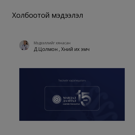
Холбоотой мэдээлэл
Мэдээллийг хянасан
Д.Цолмон , Хүний их эмч