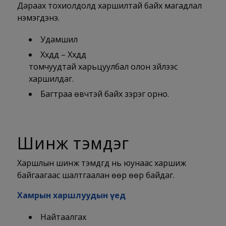
Дараах тохиолдолд харшилтай байх магадлал
нэмэгдэнэ.
Удамшил
Хүүхдүүд – Хүүхдүүд
томчуудтай харьцуулбал олон зүйлээс
харшилдаг.
Багтраа өвчтэй байх зэрэг орно.
Шинж тэмдэг
Харшлын шинж тэмдгүүд нь юунаас харшиж
байгаагаас шалтгаалан өөр өөр байдаг.
Хамрын харшлуудын үед
Найтаалгах