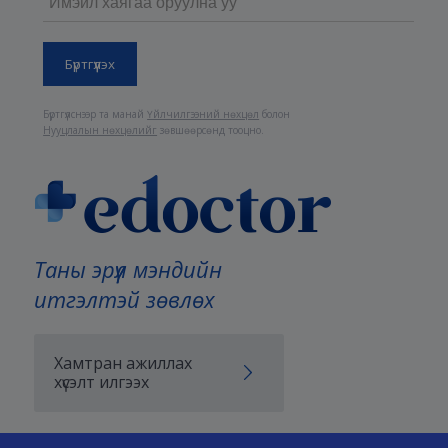
Бүртгүүлснээр та манай
Үйлчилгээний нөхцөл
болон
Нууцлалын нөхцөлийг
зөвшөөрсөнд тооцно.
Таны эрүүл мэндийн
итгэлтэй зөвлөх
Хамтран ажиллах
хүсэлт илгээх