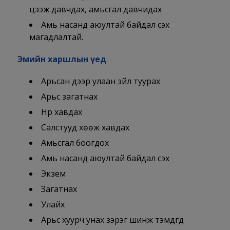
цээж давчдах, амьсгал давчидах
Амь насанд аюултай байдал үүсэх
магадлалтай.
Эмийн харшлын үед
Арьсан дээр улаан зүйл туурах
Арьс загатнах
Нүүр хавдах
Салстууд хөөж хавдах
Амьсгал боогдох
Амь насанд аюултай байдал үүсэх
Экзем
Загатнах
Улайх
Арьс хуурч унах зэрэг шинж тэмдгүүд