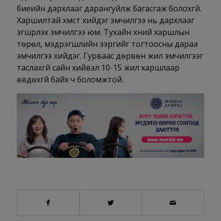
биеийн дархлааг дарангуйлж багасгаж болохгүй.
Харшилтай хүмүүст хийдэг эмчилгээ нь дархлааг
зүгшрүүлэх эмчилгээ юм. Тухайн хүний харшлын
төрөл, мэдрэгшлийн зэргийг тогтоосны дараа
эмчилгээ хийдэг. Гурваас дөрвөн жил эмчилгээг
таслахгүй сайн хийвэл 10-15 жил харшлаар
өвдөхгүй байх ч боломжтой.