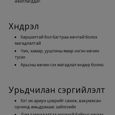
ажиглагддаг.
Хүндрэл
Харшилтай бол багтраа өвчтөй болох
магадлалтай
Чих, хамар, уушгины ямар нэгэн өвчин
тусах
Арьсны өвчин үүсэх магадлал өндөр болно.
Урьдчилан сэргийлэлт
Хэт их ариун цэврийг сахиж, вакумжсан
орчинд амьдрахаас зайлсхийх
Дам тамхидалтад өртөхгүй байхыг хичээх