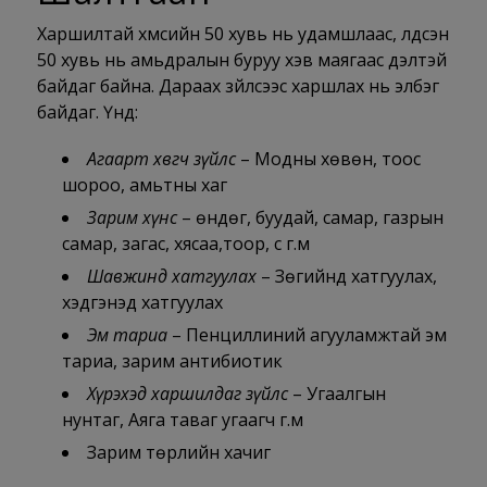
Харшилтай хүмүүсийн 50 хувь нь удамшлаас, үлдсэн
50 хувь нь амьдралын буруу хэв маягаас үүдэлтэй
байдаг байна. Дараах зүйлсээс харшлах нь элбэг
байдаг. Үүнд:
Агаарт хөвөгч зүйлс
– Модны хөвөн, тоос
шороо, амьтны хаг
Зарим хүнс
– өндөг, буудай, самар, газрын
самар, загас, хясаа,тоор, сүү г.м
Шавжинд хатгуулах
– Зөгийнд хатгуулах,
хэдгэнэд хатгуулах
Эм тариа
– Пенциллиний агууламжтай эм
тариа, зарим антибиотик
Хүрэхэд харшилдаг зүйлс
– Угаалгын
нунтаг, Аяга таваг угаагч г.м
Зарим төрлийн хачиг