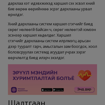
дархлаа хэт идэвхжихэд харшил үүсэх эсвэл хүний
бие өөрөө өөрийнхөө эсрэг дархлааны урвал
өрнүүлдэг.
Хүний дархлааны систем харшил үүсгэгчийг биед
сөрөг нөлөөгүй байсан ч, сөрөг нөлөөтэй хэмээн
үзсэнээр харшил хөдөлдөг. Харшил
үүсгэгчийг дархлааны систем илрүүлмэгц арьсан
дээр тууралт гарч, амьсгалын зам боогдох, хоол
боловсруулах системд асуудал учрах зэрэг
өөрчлөлтүүд биед илэрч эхэлдэг.
Шалтгаан