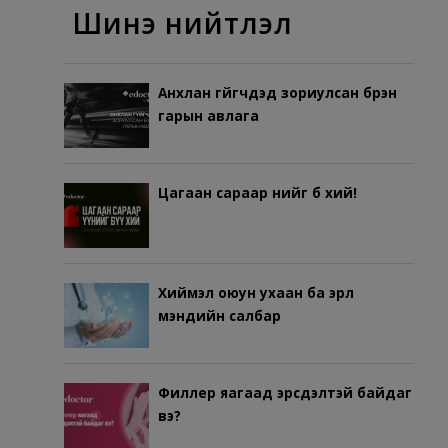
Шинэ нийтлэл
Анхлан гүйгчдэд зориулсан бүрэн
гарын авлага
Цагаан сараар үүнийг бүү хий!
Хиймэл оюун ухаан ба эрүүл
мэндийн салбар
Филлер яагаад эрсдэлтэй байдаг
вэ?