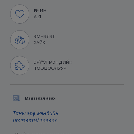
ӨВЧИН
А-Я
ЭМНЭЛЭГ
ХАЙХ
ЭРҮҮЛ МЭНДИЙН
ТООЦООЛУУР
Мэдээлэл авах
Таны эрүүл мэндийн
итгэлтэй зөвлөх