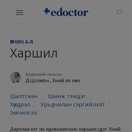
ӨВЧИН A-Я
Харшил
Мэдээллийг хянасан
Д.Цолмон , Хүний их эмч
Шалтгаан
Шинж тэмдэг
Хүндрэл
Урьдчилан сэргийлэлт
Эмчилгээ
Дархлаа хэт их идэвхжиснээс харшил үүсдэг. Хүний