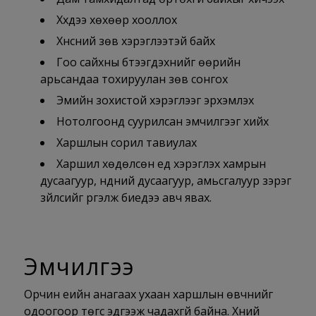
Хүүхдээ хөхөөр хооллох
Хүнсний зөв хэрэглээтэй байх
Гоо сайхны бүтээгдэхүүнийг өөрийн
арьсандаа тохируулан зөв сонгох
Эмийн зохистой хэрэглээг эрхэмлэх
Нотолгоонд суурилсан эмчилгээг хийх
Харшлын сорил тавиулах
Харшил хөдөлсөн үед хэрэглэх хамрын
дусаагуур, нүдний дусаагуур, амьсгалуур зэрэг
зүйлсийг үргэлж биедээ авч явах.
Эмчилгээ
Орчин үеийн анагаах ухаан харшлын өвчнийг
одоогоор төгс эдгээж чадахгүй байна. Хүний