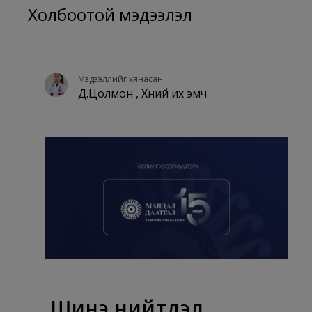
Холбоотой мэдээлэл
Мэдээллийг хянасан
Д.Цолмон , Хүний их эмч
Шинэ нийтлэл