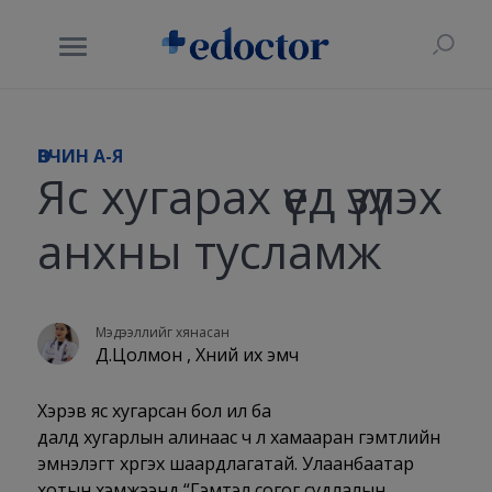
ӨВЧИН A-Я
Яс хугарах үед үзүүлэх
анхны тусламж
Мэдээллийг хянасан
Д.Цолмон , Хүний их эмч
Хэрэв яс хугарсан бол ил ба
далд хугарлын алинаас ч үл хамааран гэмтлийн
эмнэлэгт хүргэх шаардлагатай. Улаанбаатар
хотын хэмжээнд “Гэмтэл согог судлалын