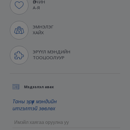
ӨВЧИН
А-Я
ЭМНЭЛЭГ
ХАЙХ
ЭРҮҮЛ МЭНДИЙН
ТООЦООЛУУР
Мэдээлэл авах
Таны эрүүл мэндийн
итгэлтэй зөвлөх