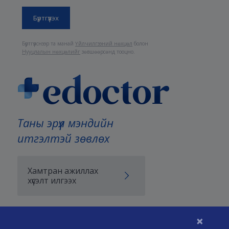
Бүртгүүлснээр та манай
Үйлчилгээний нөхцөл
болон
Нууцлалын нөхцөлийг
зөвшөөрсөнд тооцно.
Таны эрүүл мэндийн
итгэлтэй зөвлөх
Хамтран ажиллах
хүсэлт илгээх
×