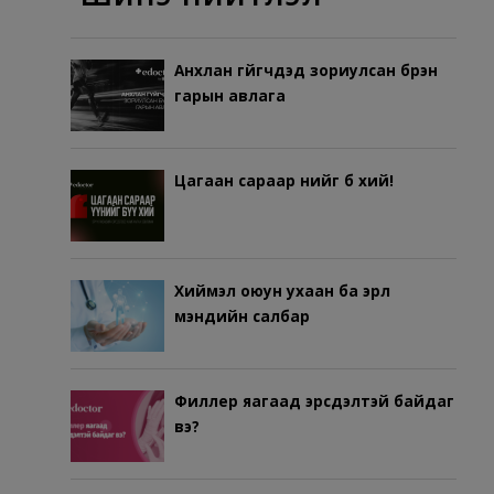
Анхлан гүйгчдэд зориулсан бүрэн
гарын авлага
Цагаан сараар үүнийг бүү хий!
Хиймэл оюун ухаан ба эрүүл
мэндийн салбар
Филлер яагаад эрсдэлтэй байдаг
вэ?