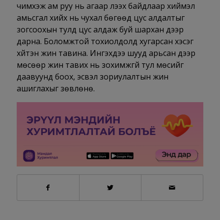
чимхэж ам руу нь агаар үлээх байдлаар хиймэл
амьсгал хийх нь чухал бөгөөд цус алдалтыг
зогсоохын тулд цус алдаж буй шархан дээр
дарна. Боломжтой тохиолдолд хугарсан хэсэг
хүйтэн жин тавина. Ингэхдээ шууд арьсан дээр
мөсөөр жин тавих нь зохимжгүй тул мөсийг
даавуунд боох, эсвэл зориулалтын жин
ашиглахыг зөвлөнө.