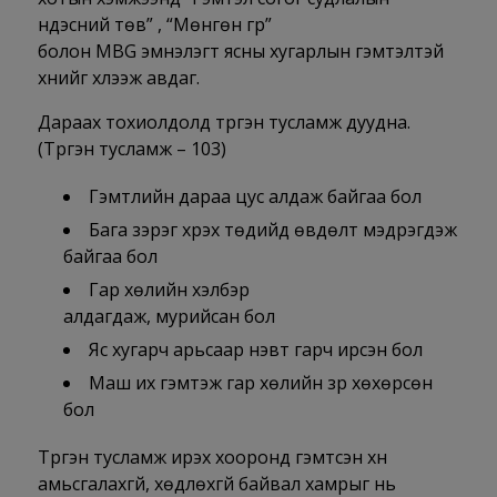
үндэсний төв” , “Мөнгөн гүүр”
болон MBG эмнэлэгт ясны хугарлын гэмтэлтэй
хүнийг хүлээж авдаг.
Дараах тохиолдолд түргэн тусламж дуудна.
(Түргэн тусламж – 103)
Гэмтлийн дараа цус алдаж байгаа бол
Бага зэрэг хүрэх төдийд өвдөлт мэдрэгдэж
байгаа бол
Гар хөлийн хэлбэр
алдагдаж, мурийсан бол
Яс хугарч арьсаар нэвт гарч ирсэн бол
Маш их гэмтэж гар хөлийн үзүүр хөхөрсөн
бол
Түргэн тусламж ирэх хооронд гэмтсэн хүн
амьсгалахгүй, хөдлөхгүй байвал хамрыг нь