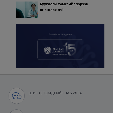
Буугаагүй төмсгийг хэрхэн
оношлох вэ?
ШИНЖ ТЭМДГИЙН АСУУЛГА