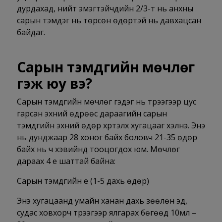
дурдахад, нийт эмэгтэйчүүдийн 2/3-т нь анхны
сарын тэмдэг нь төрсөн өдөртэй нь давхацсан
байдаг.
Сарын тэмдгийн мөчлөг
гэж юу вэ?
Сарын тэмдгийн мөчлөг гэдэг нь үтрээгээр цус
гарсан эхний өдрөөс дараагийн сарын
тэмдгийн эхний өдөр хүртэлх хугацааг хэлнэ. Энэ
нь дунджаар 28 хоног байх боловч 21-35 өдөр
байх нь ч хэвийнд тооцогдох юм. Мөчлөг
дараах 4 үе шаттай байна:
Сарын тэмдгийн үе (1-5 дахь өдөр)
Энэ хугацаанд умайн ханан дахь зөөлөн эд,
судас ховхорч үтрээгээр ялгарах бөгөөд 10мл –