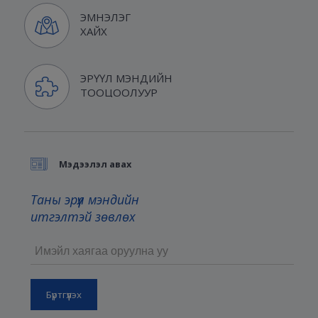
ЭМНЭЛЭГ
ХАЙХ
ЭРҮҮЛ МЭНДИЙН
ТООЦООЛУУР
Мэдээлэл авах
Таны эрүүл мэндийн
итгэлтэй зөвлөх