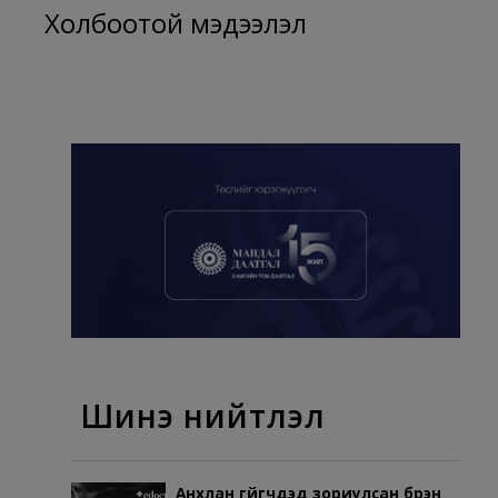
Холбоотой мэдээлэл
Шинэ нийтлэл
Анхлан гүйгчдэд зориулсан бүрэн