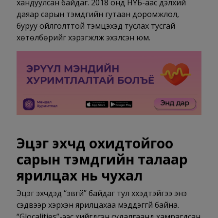
хандуулсан байдаг. 2018 онд НҮБ-аас дэлхий
даяар сарын тэмдгийн гутаан доромжлол,
буруу ойлголттой тэмцэхэд туслах тусгай
хөтөлбөрийг хэрэгжүүлж эхэлсэн юм.
Эцэг эхчүүд охидтойгоо
сарын тэмдгийн талаар
ярилцах нь чухал
Эцэг эхчүүдэд “эвгүй” байдаг тул хүүхэдтэйгээ энэ
сэдвээр хэрхэн ярилцахаа мэддэггүй байна.
“Glocalities”-ээс хийгдсэн судалгаанд хамрагдсан