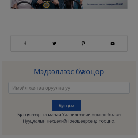
Мэдээллээс бүү хоцор
Бүртгүүлснээр та манай Үйлчилгээний нөхцөл болон
Нууцлалын нөхцөлийн зөвшөөрсөнд тооцно.