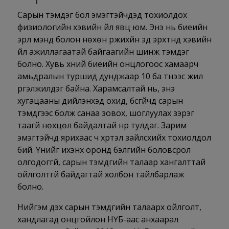
Сарын тэмдэг бол эмэгтэйчүүдэд тохиолдох
физиологийн хэвийн үйл явц юм. Энэ нь биеийн
эрүүл мэнд болон нөхөн үржихүйн эд эрхтнүүд хэвийн
үйл ажиллагаатай байгаагийн шинж тэмдэг
болно. Хувь хүний биеийн онцлогоос хамаарч
амьдралын туршид дунджаар 10 ба түүнээс жил
үргэлжилдэг байна. Харамсалтай нь, энэ
хугацааны дийлэнхэд охид, бүсгүйчүүд сарын
тэмдгээс болж санаа зовох, шоглуулах зэрэг
таагүй нөхцөл байдалтай нүүр тулдаг. Зарим
эмэгтэйчүүд ярихаас ч хүртэл зайлсхийх тохиолдол
бий. Үүнийг ихэнх оронд бэлгийн боловсрол
олгодоггүй, сарын тэмдгийн талаар хангалттай
ойлголтгүй байдагтай холбон тайлбарлаж
болно.
Нийгэм дэх сарын тэмдгийн талаарх ойлголт,
хандлагад онцгойлон НҮБ-аас анхаарал