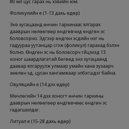
80 мл цус гарах нь хэвийн юм.
Фоликулийн үе (1-13 дахь өдөр)
Энэ хугацаанд өнчин тархинаас ялгарах
дааврын нөлөөгөөр өндгөвчид өндгөн эс
боловсорно. Эдгээр өндгөн эсүүдийн нэг нь
гадуураа уутанцар үүсгэж (фоликул) гарахад бэлэн
болно. Өндгөн эс нь боловсорч гүйцэхэд 13
хоног шаардлагатай бөгөөд энэ хугацаанд
даавар ялгаруулж улмаар умайн хана зузаарч
зөөлөн эд, цусан хангамжаар элбэгшдэг байна.
Овуляцийн үе (14 дэх өдөр)
Мөчлөгийн 14 дэх хоногт өнчин тархины
дааврын нөлөөгөөр өндгөвчөөс өндгөн эс
гадагшилдаг.
Литуал үе (15-28 дахь өдөр)