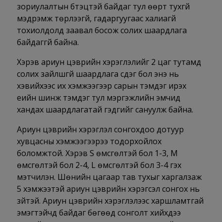
зориулалтын бүтэцтэй байдаг тул өөрт тухгүй
мэдрэмж төрүүлээгүй, гадаргуугаас халиагүй
тохиолдолд заавал босож солих шаардлага
байдаггүй байна.
Хэрэв ариун цэврийн хэрэглэлийг 2 цаг тутамд
солих зайлшгүй шаардлага үүсдэг бол энэ нь
хэвийхээс их хэмжээгээр сарын тэмдэг ирэх
үеийн шинж тэмдэг тул мэргэжлийн эмчид
хандах шаардлагатай гэдгийг сануулж байна.
Ариун цэврийн хэрэглэл сонгохдоо дотуур
хувцасны хэмжээгээрээ тодорхойлох
боломжтой. Хэрэв S өмсгөлтэй бол 1-3, M
өмсгөлтэй бол 2-4, L өмсгөлтэй бол 3-4 гэх
мэтчилэн. Шөнийн цагаар тав тухыг харгалзаж
5 хэмжээтэй ариун цэврийн хэрэгсэл сонгох нь
зүйтэй. Ариун цэврийн хэрэглэлээс харшламтгай
эмэгтэйчүүд байдаг бөгөөд сонголт хийхдээ