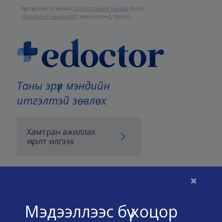
Бүртгүүлснээр та манай
Үйлчилгээний нөхцөл
болон
Нууцлалын нөхцөлийг
зөвшөөрсөнд тооцно.
Таны эрүүл мэндийн
итгэлтэй зөвлөх
Хамтран ажиллах
хүсэлт илгээх
×
Бидний тухай
Мэдээллээс бүү хоцор
Үйлчилгээний нөхцөл