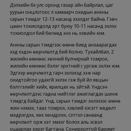
Дэлхийн бүх улс оронд газар зүйн байрлал, цаг
уурын онцлогоос үл хамаарч охидын анхны
сарын тэмдэг 12-13 насанд эхэлдэг байна. Гэвч
цөөн тохиолдолд эрт буюу 10-11 насанд эхлэх
тохиолдол бий бөгөөд энэ нь хэвийн юм.
Анхны сарын тэмдгээс өмнө биед анзаарагдах
хэд хэдэн өөрчлөлтүүд бий болно. Тухайлбал, 2
жилийн өмнөөс хөхний булчирхай томрох,
жилийн өмнөөс бэлэг эрхтний үс ургаж эхлэх юм.
Эдгээр өөрчлөлтүүд гарч эхлэхэд ээж нар
охидтойгоо удахгүй эхлэх гэж буй үйл явцын
бэлтгэлийг хийх, ярилцах нь зүйтэй. Үндсэн
өөрчлөлтүүдээс гадна нийтлэг ажиглагдах шинж
тэмдгүүд байдаг. Үүнд, сарын тэмдэг эхлэхээс өмнө
жин нэмэх, тааз томрох, хэвлий хэсэгт өвдөлт
мэдрэгдэх, хөх хөндүүрлэх, сэтгэл санаанд
өөрчлөлт орж хэт эмзэг болох аль эсвэл
уцаарлах зэрэг багтана. Сонирхолтой баримт