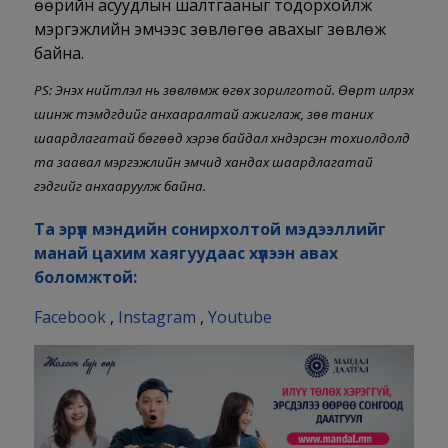
өөрийн асуудлын шалтгааныг тодорхойлж
мэргэжлийн эмчээс зөвлөгөө авахыг зөвлөж
байна.
PS: Энэхүү нийтлэл нь зөвлөмж өгөх зорилготой. Өөрт илрэх
шинж тэмдгүүдийг анхааралтай ажиглаж, зөв таних
шаардлагатай бөгөөд хэрэв байдал хүндэрсэн тохиолдолд
та заавал мэргэжлийн эмчид хандах шаардлагатай
гэдгийг анхааруулж байна.
Та эрүүл мэндийн сонирхолтой мэдээллийг
манай цахим хаягуудаас хүлээн авах
боломжтой:
Facebook
,
Instagram
,
Youtube