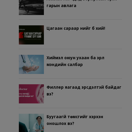
гарын авлага
Цагаан сараар үүнийг бүү хий!
Хиймэл оюун ухаан ба эрүүл
мэндийн салбар
Филлер яагаад эрсдэлтэй байдаг
вэ?
Буугаагүй төмсгийг хэрхэн
оношлох вэ?