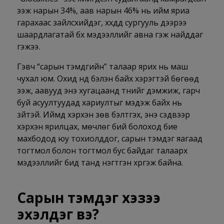
ээж нарын 34%, аав нарын 46% нь ийм яриа
гарахаас зайлсхийдэг, хүүхдүүд сургууль дээрээ
шаардлагатай бүх мэдээллийг авна гэж найддаг
гэжээ.
Гэвч “сарын тэмдгийн” талаар ярих нь маш
чухал юм. Охид үүнд бэлэн байх хэрэгтэй бөгөөд
ээж, аавууд энэ хугацаанд түүнийг дэмжиж, гарч
буй асуултуудад хариултыг мэдэж байх нь
зүйтэй. Иймд хэрхэн зөв бэлтгэх, энэ сэдвээр
хэрхэн ярилцах, мөчлөг бий болоход бие
махбодод юу тохиолддог, сарын тэмдэг яагаад
тогтмол болон тогтмол бус байдаг талаарх
мэдээллийг бид танд нэгтгэн хүргэж байна.
Сарын тэмдэг хэзээ
эхэлдэг вэ?