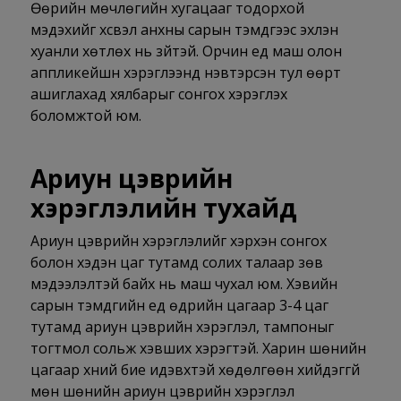
Өөрийн мөчлөгийн хугацааг тодорхой
мэдэхийг хүсвэл анхны сарын тэмдгээс эхлэн
хуанли хөтлөх нь зүйтэй. Орчин үед маш олон
аппликейшн хэрэглээнд нэвтэрсэн тул өөрт
ашиглахад хялбарыг сонгох хэрэглэх
боломжтой юм.
Ариун цэврийн
хэрэглэлийн тухайд
Ариун цэврийн хэрэглэлийг хэрхэн сонгох
болон хэдэн цаг тутамд солих талаар зөв
мэдээлэлтэй байх нь маш чухал юм. Хэвийн
сарын тэмдгийн үед өдрийн цагаар 3-4 цаг
тутамд ариун цэврийн хэрэглэл, тампоныг
тогтмол сольж хэвших хэрэгтэй. Харин шөнийн
цагаар хүний бие идэвхтэй хөдөлгөөн хийдэггүй
мөн шөнийн ариун цэврийн хэрэглэл