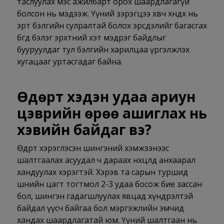
таслуулах мэс ажилбарт орох шаардлагагүй
болсон нь мэдээж. Үүний зэрэгцээ хөвч хөндөх нь
эрт бэлгийн сулралтай болох эрсдэлийг багасгах
бөгөөд бэлэг эрхтний хэт мэдрэг байдлыг
бууруулдаг тул бэлгийн харилцаа үргэлжлэх
хугацааг уртасгадаг байна.
Өдөрт хэдэн удаа ариун
цэврийн өрөө ашиглах нь
хэвийн байдаг вэ?
Өдөрт хэрэглэсэн шингэний хэмжээнээс
шалтгаалах асуудал ч дараах нөхцөлд анхаарал
хандуулах хэрэгтэй. Хэрэв та сарын туршид
шөнийн цагт тогтмол 2-3 удаа босож бие зассан
бол, шингэн гадагшлуулах явцад хүндрэлтэй
байдал үүсч байгаа бол мэргэжлийн эмчид
хандах шаардлагатай юм. Үүний шалтгаан нь