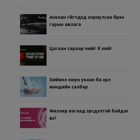
Анхлан гүйгчдэд зориулсан бүрэн
гарын авлага
Цагаан сараар үүнийг бүү хий!
Хиймэл оюун ухаан ба эрүүл
мэндийн салбар
Филлер яагаад эрсдэлтэй байдаг
вэ?