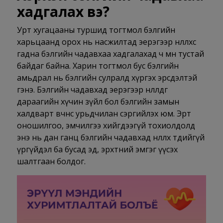
хадгалах вэ?
Урт хугацааны туршид тогтмол бэлгийн
харьцаанд орох нь насжилтад эерэгээр нөлөөлөхөөс
гадна бэлгийн чадавхаа хадгалахад ч мөн тустай
байдаг байна. Харин тогтмол бус бэлгийн
амьдрал нь бэлгийн сулралд хүргэх эрсдэлтэй
гэнэ. Бэлгийн чадавхад эерэгээр нөлөөлдөг
дараагийн хүчин зүйл бол бэлгийн замын
халдварт өвчнөөс урьдчилан сэргийлэх юм. Эрт
оношилгоо, эмчилгээ хийгдээгүй тохиолдолд
энэ нь дан ганц бэлгийн чадавхад нөлөөлөх төдийгүй
үргүйдэл ба бусад эд, эрхтний эмгэг үүсэх
шалтгаан болдог.