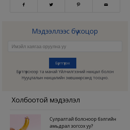
Мэдээллээс бүү хоцор
Бүртгүүлснээр та манай Үйлчилгээний нөхцөл болон
Нууцлалын нөхцөлийн зөвшөөрсөнд тооцно.
Холбоотой мэдээлэл
Сулралтай болсноор бэлгийн
амьдрал зогсох уу?