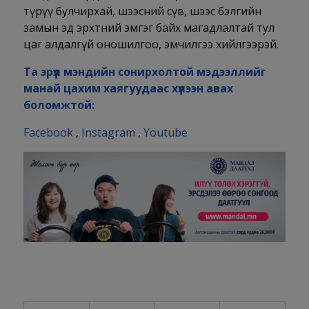
түрүү булчирхай, шээсний сүв, шээс бэлгийн
замын эд эрхтний эмгэг байх магадлалтай тул
цаг алдалгүй оношилгоо, эмчилгээ хийлгээрэй.
Та эрүүл мэндийн сонирхолтой мэдээллийг
манай цахим хаягуудаас хүлээн авах
боломжтой:
Facebook
,
Instagram
,
Youtube