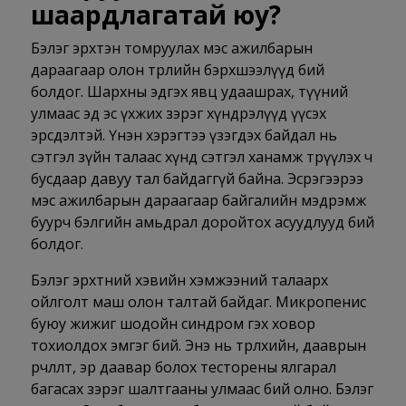
шаардлагатай юу?
Бэлэг эрхтэн томруулах мэс ажилбарын
дараагаар олон төрлийн бэрхшээлүүд бий
болдог. Шархны эдгэх явц удаашрах, түүний
улмаас эд эс үхжих зэрэг хүндрэлүүд үүсэх
эрсдэлтэй. Үнэн хэрэгтээ үзэгдэх байдал нь
сэтгэл зүйн талаас хүнд сэтгэл ханамж төрүүлэх ч
бусдаар давуу тал байдаггүй байна. Эсрэгээрээ
мэс ажилбарын дараагаар байгалийн мэдрэмж
буурч бэлгийн амьдрал доройтох асуудлууд бий
болдог.
Бэлэг эрхтний хэвийн хэмжээний талаарх
ойлголт маш олон талтай байдаг. Микропенис
буюу жижиг шодойн синдром гэх ховор
тохиолдох эмгэг бий. Энэ нь төрөлхийн, дааврын
өөрчлөлт, эр даавар болох тесторены ялгарал
багасах зэрэг шалтгааны улмаас бий олно. Бэлэг