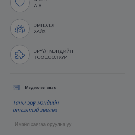
А-Я
ЭМНЭЛЭГ
ХАЙХ
ЭРҮҮЛ МЭНДИЙН
ТООЦООЛУУР
Мэдээлэл авах
Таны эрүүл мэндийн
итгэлтэй зөвлөх