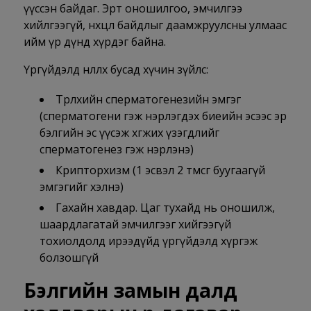
үүссэн байдаг. Эрт оношилгоо, эмчилгээ
хийлгээгүй, нөхцөл байдлыг даамжруулсны улмаас
ийм үр дүнд хүрдэг байна.
Үргүйдэлд нөлөөлөх бусад хүчин зүйлс:
Төрөлхийн сперматогенезийн эмгэг
(сперматогени гэж нэрлэгдэх биеийн эсээс эр
бэлгийн эс үүсэж хөгжих үзэгдлийг
сперматогенез гэж нэрлэнэ)
Крипторхизм (1 эсвэл 2 төмсөг буугаагүй
эмгэгийг хэлнэ)
Гахайн хавдар. Цаг тухайд нь оношилж,
шаардлагатай эмчилгээг хийгээгүй
тохиолдолд ирээдүйд үргүйдэлд хүргэж
болзошгүй
Бэлгийн замын далд