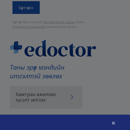
Бүртгүүлснээр та манай
Үйлчилгээний нөхцөл
болон
Нууцлалын нөхцөлийг
зөвшөөрсөнд тооцно.
Таны эрүүл мэндийн
итгэлтэй зөвлөх
Хамтран ажиллах
хүсэлт илгээх
×