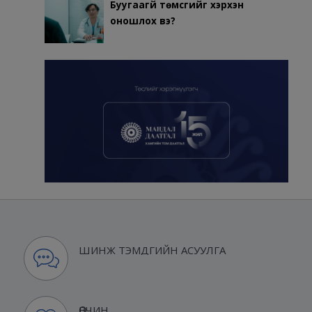
Буугаагүй төмсгийг хэрхэн
оношлох вэ?
ШИНЖ ТЭМДГИЙН АСУУЛГА
ӨВЧИН