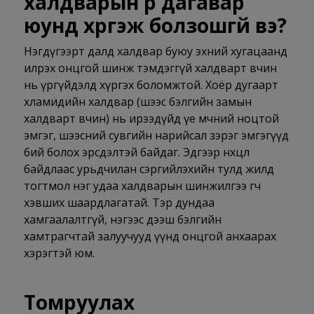
халдварын үр дагавар
юунд хүргэж болзошгүй вэ?
Нэгдүгээрт далд халдвар буюу эхний хугацаанд
илрэх онцгой шинж тэмдэггүй халдварт өвчин
нь үргүйдэлд хүргэх боломжтой. Хоёр дугаарт
хламидийн халдвар (шээс бэлгийн замын
халдварт өвчин) нь ирээдүйд үе мөчний ноцтой
эмгэг, шээсний сувгийн нарийсал зэрэг эмгэгүүд
бий болох эрсдэлтэй байдаг. Эдгээр нөхцөл
байдлаас урьдчилан сэргийлэхийн тулд жилд
тогтмол нэг удаа халдварын шинжилгээ өгч
хэвших шаардлагатай. Тэр дундаа
хамгаалалтгүй, нэгээс дээш бэлгийн
хамтрагчтай залуучууд үүнд онцгой анхаарах
хэрэгтэй юм.
Томруулах