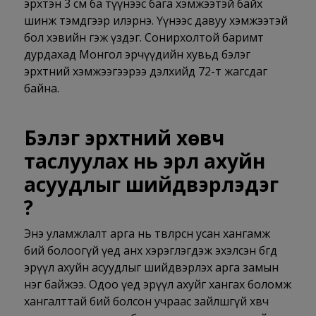
эрхтэн 3 см ба түүнээс бага хэмжээтэй байх
шинж тэмдгээр илэрнэ. Үүнээс давуу хэмжээтэй
бол хэвийн гэж үздэг. Сонирхолтой баримт
дурдахад Монгол эрчүүдийн хувьд бэлэг
эрхтний хэмжээгээрээ дэлхийд 72-т жагсдаг
байна.
Бэлэг эрхтний хөвч
таслуулах нь эрүүл ахуйн
асуудлыг шийдвэрлэдэг
үү?
Энэ уламжлалт арга нь төвлөрсөн усан хангамж
бий болоогүй үед анх хэрэглэгдэж эхэлсэн бөгөөд
эрүүл ахуйн асуудлыг шийдвэрлэх арга замын
нэг байжээ. Одоо үед эрүүл ахуйг хангах боломж
хангалттай бий болсон учраас зайлшгүй хөвч