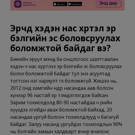
Эрчүүд хэдэн нас хүртэл эр
бэлгийн эс боловсруулах
боломжтой байдаг вэ?
Биеийн эрүүл мэнд ба онцлогоос шалтгаалан
хэдэн ч нас хүртлээ эр бэлгийн эс боловсруулах
болох боломжтой байдаг тул энэ асуултад
тогтсон нэг хариулт өгөх боломжгүй. Жишээ нь,
2012 онд хамгийн өндөр насандаа аав болсон
хүнээр 96 настай эр тэмдэглэгдэж байсан.
Зарим тохиолдолд 80-90 настайдаа ч өөрийн
хүүхдээ өлгийдөн авах боломжтой байхад, 20
насандаа үргүй болсон тохиолдлууд ч багагүй
байдаг. Залуу насанд үргүйдэх тохиолдлын 90%
нь бэлгийн замын халдварт өвчнөөр өвчилснөөс