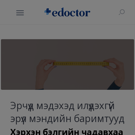
Эрчүүд мэдэхэд илүүдэхгүй
эрүүл мэндийн баримтууд
Хэрхэн бэлгийн чадавхаа