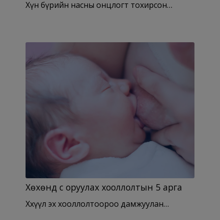
Хүн бүрийн насны онцлогт тохирсон…
Хөхөнд сүү оруулах хооллолтын 5 арга
Хөхүүл эх хооллолтоороо дамжуулан…