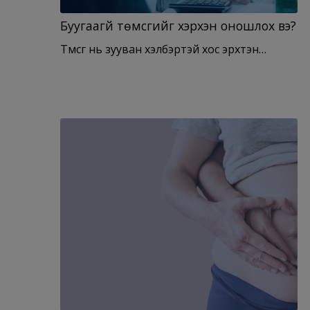
Буугаагүй төмсгийг хэрхэн оношлох вэ?
Төмсөг нь зууван хэлбэртэй хос эрхтэн…