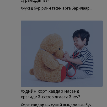
Хүүхэд бүр өөрийн гэсэн арга барилаар…
Хүүхдийн хорт хавдар насанд
хүрэгчдийнхээс ялгаатай юу?
Хорт хавдар нь хүний амьдралын бүх…