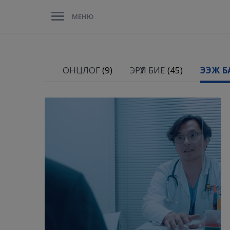
МЕНЮ
ОНЦЛОГ
(9)
ЭРҮҮЛ БИЕ
(45)
ЭЭЖ БА