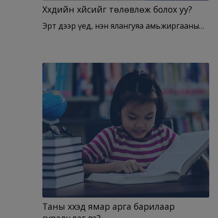
Хүүхдийн хүйсийг төлөвлөж болох уу?
Эрт дээр үед, нэн ялангуяа амьжиргааны…
Таны хүүхэд ямар арга барилаар
суралцдаг вэ?