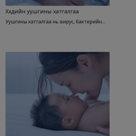
Хүүхдийн уушгины хатгалгаа
Уушгины хатгалгаа нь вирус, бактерийн…