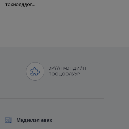
тохиолддог…
ЭРҮҮЛ МЭНДИЙН
ТООЦООЛУУР
Мэдээлэл авах