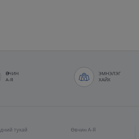
ӨВЧИН
ЭМНЭЛЭГ
А-Я
ХАЙХ
дний тухай
Өвчин А-Я