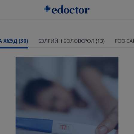
 ХҮҮХЭД
(30)
БЭЛГИЙН БОЛОВСРОЛ
(13)
ГОО СА