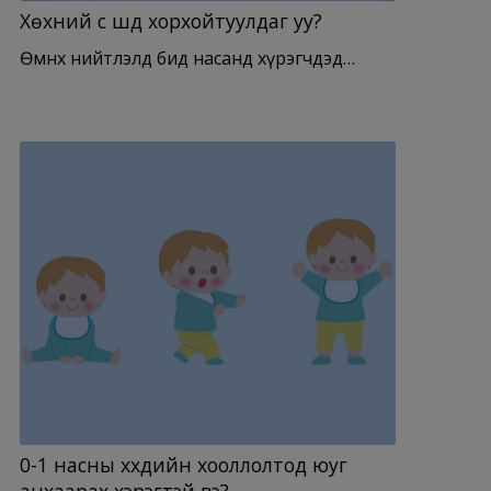
Хөхний сүү шүд хорхойтуулдаг уу?
Өмнөх нийтлэлд бид насанд хүрэгчдэд…
0-1 насны хүүхдийн хооллолтод юуг
анхаарах хэрэгтэй вэ?