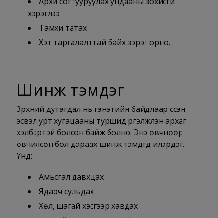
Архи согтууруулах ундааны зохисгүй
хэрэглээ
Тамхи татах
Хэт таргалалттай байх зэрэг орно.
Шинж тэмдэг
Зүрхний дутагдал нь гэнэтийн байдлаар үүссэн
эсвэл урт хугацааны туршид үргэлжлэн архаг
хэлбэртэй болсон байж болно. Энэ өвчнөөр
өвчилсөн бол дараах шинж тэмдгүүд илэрдэг.
Үүнд:
Амьсгал давхцах
Ядарч сульдах
Хөл, шагай хэсгээр хавдах