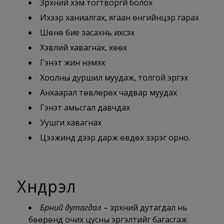
Зүрхний хэм тогтворгүй болох
Ихээр ханиалгах, ягаан өнгийнцэр гарах
Шөнө бие засахнь ихсэх
Хэвлий хавагнах, хөөх
Гэнэт жин нэмэх
Хоолны дуршил муудаж, толгой эргэх
Анхаарал төвлөрөх чадвар муудах
Гэнэт амьсгал давчдах
Уушги хавагнах
Цээжинд дээр дарж өвдөх зэрэг орно.
Хүндрэл
Бөөрний дутагдал
– зүрхний дутагдал нь
бөөрөнд очих цусны эргэлтийг багасгаж