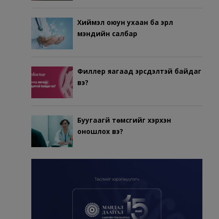
Хиймэл оюун ухаан ба эрүүл
мэндийн салбар
Филлер яагаад эрсдэлтэй байдаг
вэ?
Буугаагүй төмсгийг хэрхэн
оношлох вэ?