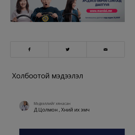
Холбоотой мэдээлэл
Мэдээллийг хянасан
Д.Цолмон , Хүний их эмч