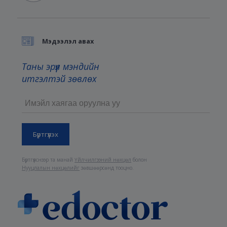
Мэдээлэл авах
Таны эрүүл мэндийн
итгэлтэй зөвлөх
Бүртгүүлснээр та манай
Үйлчилгээний нөхцөл
болон
Нууцлалын нөхцөлийг
зөвшөөрсөнд тооцно.