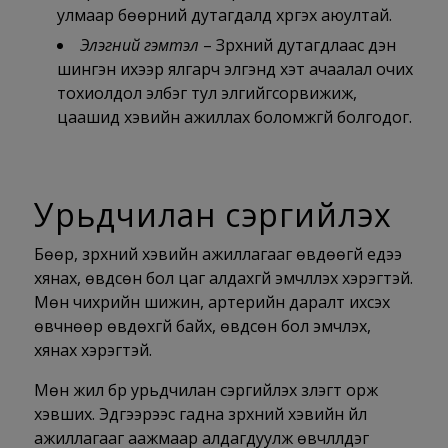
улмаар бөөрний дутагдалд хүргэх аюултай.
Элэгний гэмтэл
– Зүрхний дутагдлаас үүдэн
шингэн ихээр ялгарч элгэнд хэт ачаалал очих
тохиолдол элбэг тул элгийгсорвижиж,
цаашид хэвийн ажиллах боломжгүй болгодог.
Урьдчилан сэргийлэх
Бөөр, зүрхний хэвийн ажиллагааг өвдөөгүй үедээ
хянах, өвдсөн бол цаг алдахгүй эмчлүүлэх хэрэгтэй.
Мөн чихрийн шижин, артерийн даралт ихсэх
өвчнөөр өвдөхгүй байх, өвдсөн бол эмчлэх,
хянах хэрэгтэй.
Мөн жил бүр урьдчилан сэргийлэх үзлэгт орж
хэвших. Эдгээрээс гадна зүрхний хэвийн үйл
ажиллагааг аажмаар алдагдуулж өвчлүүлдэг