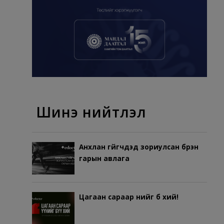
Шинэ нийтлэл
Анхлан гүйгчдэд зориулсан бүрэн
гарын авлага
Цагаан сараар үүнийг бүү хий!