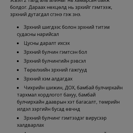
эсвэл 2 талд аль алиныг нь хамарсан байж
болдог. Дараах нөхцөлүүд нь зүрхийг гэмтээж,
зүрхний дутагдал үүсгэнэ гэж үзнэ.
Зүрхний шигдээс болон зүрхний титэм
судасны нарийсал
Цусны даралт ихсэх
Зүрхний булчин гэмтсэн бол
Зүрхний булчингийн үрэвсэл
Төрөлхийн зүрхний гажгууд
Зүрхний хэм алдагдах
Чихрийн шижин, ДОХ, бамбай булчирхайн
тархмал хордлогот бахуу, бамбай
булчирхайн дааврын хэт багасалт, төмрийн
илүүдэл зэргийн бусад өвчнүүд
Зүрхний булчинг гэмтээдэг вирусээр
халдварлах