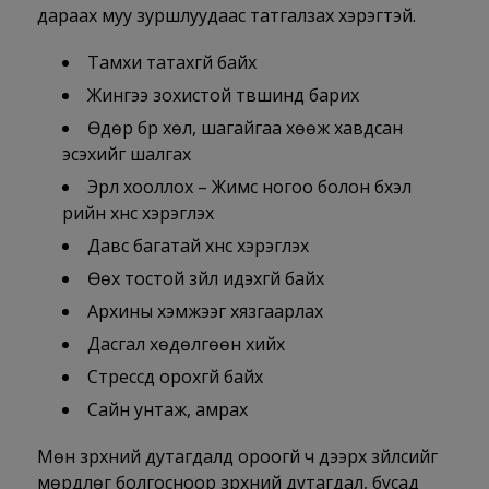
дараах муу зуршлуудаас татгалзах хэрэгтэй.
Тамхи татахгүй байх
Жингээ зохистой түвшинд барих
Өдөр бүр хөл, шагайгаа хөөж хавдсан
эсэхийг шалгах
Эрүүл хооллох – Жимс ногоо болон бүхэл
үрийн хүнс хэрэглэх
Давс багатай хүнс хэрэглэх
Өөх тостой зүйл идэхгүй байх
Архины хэмжээг хязгаарлах
Дасгал хөдөлгөөн хийх
Стрессд орохгүй байх
Сайн унтаж, амрах
Мөн зүрхний дутагдалд ороогүй ч дээрх зүйлсийг
мөрдлөг болгосноор зүрхний дутагдал, бусад