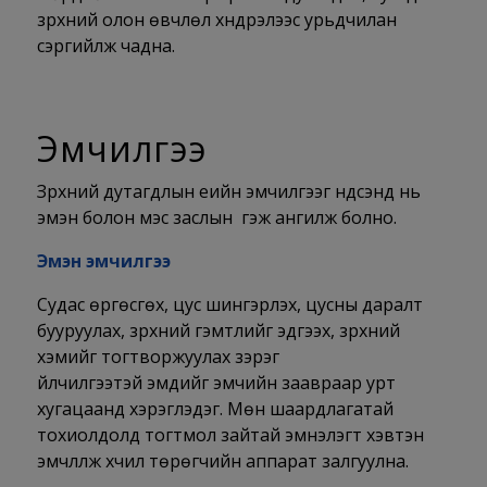
зүрхний олон өвчлөл хүндрэлээс урьдчилан
сэргийлж чадна.
Эмчилгээ
Зүрхний дутагдлын үеийн эмчилгээг үндсэнд нь
эмэн болон мэс заслын гэж ангилж болно.
Эмэн эмчилгээ
Судас өргөсгөх, цус шингэрүүлэх, цусны даралт
бууруулах, зүрхний гэмтлийг эдгээх, зүрхний
хэмийг тогтворжуулах зэрэг
үйлчилгээтэй эмүүдийг эмчийн заавраар урт
хугацаанд хэрэглэдэг. Мөн шаардлагатай
тохиолдолд тогтмол зайтай эмнэлэгт хэвтэн
эмчлүүлж хүчил төрөгчийн аппарат залгуулна.