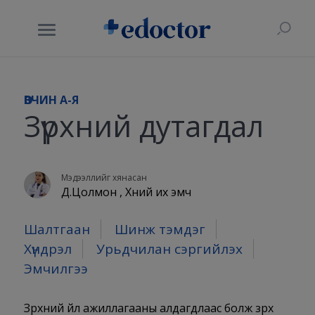
ӨВЧИН A-Я
Зүрхний дутагдал
Мэдээллийг хянасан
Д.Цолмон , Хүний их эмч
Шалтгаан
Шинж тэмдэг
Хүндрэл
Урьдчилан сэргийлэх
Эмчилгээ
Зүрхний үйл ажиллагааны алдагдлаас болж зүрх