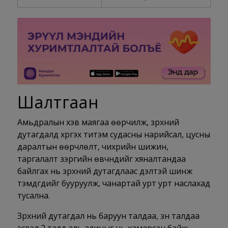
Шалтгаан
Амьдралын хэв маягаа өөрчилж, зүрхний
дутагдалд хүргэх титэм судасны нарийсал, цусны
даралтын өөрчлөлт, чихрийн шижин,
таргалалт зэргийн өвчнүүдийг хяналтандаа
байлгах нь зүрхний дутагдлаас үүдэлтэй шинж
тэмдгүүдийг бууруулж, чанартай урт урт наслахад
тусална.
Зүрхний дутагдал нь баруун талдаа, зүүн талдаа