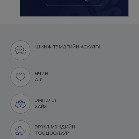
ШИНЖ ТЭМДГИЙН АСУУЛГА
ӨВЧИН
А-Я
ЭМНЭЛЭГ
ХАЙХ
ЭРҮҮЛ МЭНДИЙН
ТООЦООЛУУР