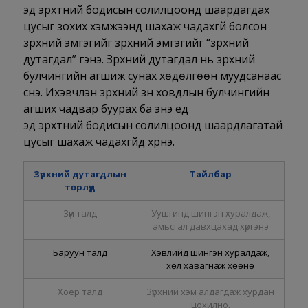
эд эрхтний бодисын солилцоонд шаардагдах
цусыг зохих хэмжээнд шахаж чадахгүй болсон
зүрхний эмгэгийг зүрхний эмгэгийг “зүрхний
дутагдал” гэнэ. Зүрхний дутагдал нь зүрхний
булчингийн агшиж сунах хөдөлгөөн муудсанаас
үүснэ. Ихэвчлэн зүрхний зүүн ховдлын булчингийн
агших чадвар буурах ба энэ үед
эд эрхтний бодисын солилцоонд шаардлагатай
цусыг шахаж чадахгүйд хүрнэ.
Зүрхний дутагдлын
Тайлбар
төрлүүд
Зүүн талд
Уушгинд шингэн хуралдаж,
амьсгал давхцахад хүргэнэ
Баруун талд
Хэвлийд шингэн хуралдаж,
хөл хавагнаж хөөнө
Хоёр талд
Зүрхний хэм алдагдаж хурдан
цохилно.