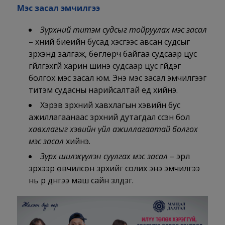
Мэс засал эмчилгээ
Зүрхний титэм судсыг тойруулах мэс засал
– хүний биеийн бусад хэсгээс авсан судсыг
зүрхэнд залгаж, бөглөрч байгаа судсаар цус
гүйлгэхгүй харин шинэ судсаар цус гүйдэг
болгох мэс засал юм. Энэ мэс засал эмчилгээг
титэм судасны нарийсалтай үед хийнэ.
Хэрэв зүрхний хавхлагын хэвийн бус
ажиллагаанаас зүрхний дутагдал үүссэн бол
хавхлагыг хэвийн үйл ажиллагаатай болгох
мэс засал
хийнэ.
Зүрх шилжүүлэн суулгах мэс засал
– эрүүл
зүрхээр өвчилсөн зүрхийг солих энэ эмчилгээ
нь үр дүнгээ маш сайн үзүүлдэг.