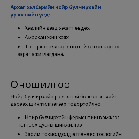
Архаг хэлбэрийн нойр булчирхайн
үрэвслийн үед:
Хэвлийн дээд хэсэгт өвдөх
Амархан жин хаях
Тосорхог, гялгар өнгөтэй өтгөн гаргах
зэрэг ажиглагдана.
Оношилгоо
Нойр булчирхайн үрэвсэлтэй болсон эсэхийг
дараах шинжилгээгээр тодорхойлно.
Нойр булчирхайн ферментийнхэмжээг
тогтоох цусны шинжилгээ
Зарим тохиолдолд өтгөнөөс тослогийн