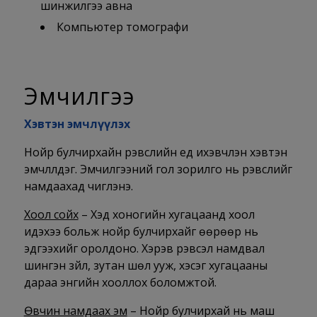
шинжилгээ авна
Компьютер томографи
Эмчилгээ
Хэвтэн эмчлүүлэх
Нойр булчирхайн үрэвслийн үед ихэвчлэн хэвтэн
эмчлүүлдэг. Эмчилгээний гол зорилго нь үрэвслийг
намдаахад чиглэнэ.
Хоол сойх
– Хэд хоногийн хугацаанд хоол
идэхээ больж нойр булчирхайг өөрөөр нь
эдгээхийг оролдоно. Хэрэв үрэвсэл намдвал
шингэн зүйл, зутан шөл ууж, хэсэг хугацааны
дараа энгийн хооллох боломжтой.
Өвчин намдаах эм
– Нойр булчирхай нь маш