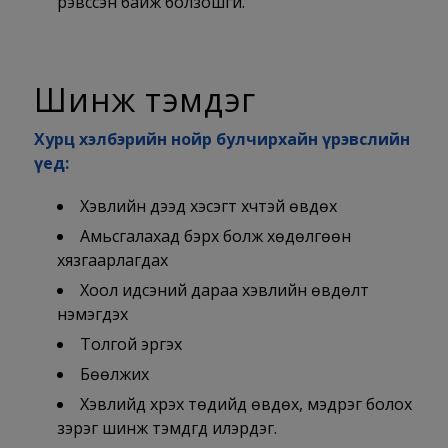
үрэвссэн байж болзошгүй.
Шинж тэмдэг
Хурц хэлбэрийн нойр булчирхайн үрэвслийн
үед:
Хэвлийн дээд хэсэгт хүчтэй өвдөх
Амьсгалахад бэрх болж хөдөлгөөн
хязгаарлагдах
Хоол идсэний дараа хэвлийн өвдөлт
нэмэгдэх
Толгой эргэх
Бөөлжих
Хэвлийд хүрэх төдийд өвдөх, мэдрэг болох
зэрэг шинж тэмдгүүд илэрдэг.