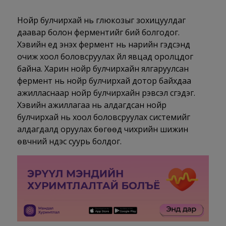
Нойр булчирхай нь глюкозыг зохицуулдаг
даавар болон ферментийг бий болгодог.
Хэвийн үед энэхүү фермент нь нарийн гэдсэнд
очиж хоол боловсруулах үйл явцад оролцдог
байна. Харин нойр булчирхайн ялгаруулсан
фермент нь нойр булчирхай дотор байхдаа
ажилласнаар нойр булчирхайн үрэвсэл үүсгэдэг.
Хэвийн ажиллагаа нь алдагдсан нойр
булчирхай нь хоол боловсруулах системийг
алдагдалд оруулах бөгөөд чихрийн шижин
өвчний үндэс суурь болдог.