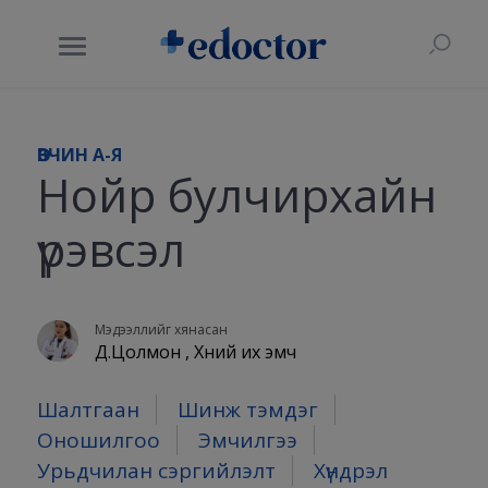
ӨВЧИН A-Я
Нойр булчирхайн
үрэвсэл
Мэдээллийг хянасан
Д.Цолмон , Хүний их эмч
Шалтгаан
Шинж тэмдэг
Оношилгоо
Эмчилгээ
Урьдчилан сэргийлэлт
Хүндрэл