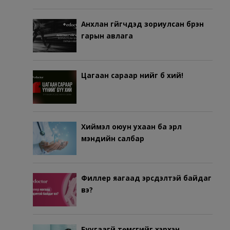
Анхлан гүйгчдэд зориулсан бүрэн
гарын авлага
Цагаан сараар үүнийг бүү хий!
Хиймэл оюун ухаан ба эрүүл
мэндийн салбар
Филлер яагаад эрсдэлтэй байдаг
вэ?
Буугаагүй төмсгийг хэрхэн