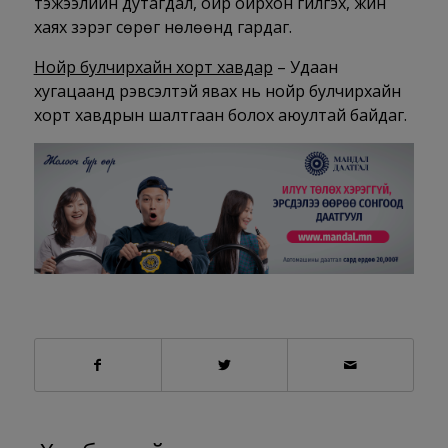
тэжээлийн дутагдал, ойр ойрхон гүйлгэх, жин
хаях зэрэг сөрөг нөлөөнүүд гардаг.
Нойр булчирхайн хорт хавдар
– Удаан
хугацаанд үрэвсэлтэй явах нь нойр булчирхайн
хорт хавдрын шалтгаан болох аюултай байдаг.