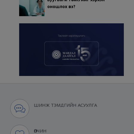
оношлох вэ?
ШИНЖ ТЭМДГИЙН АСУУЛГА
ӨВЧИН