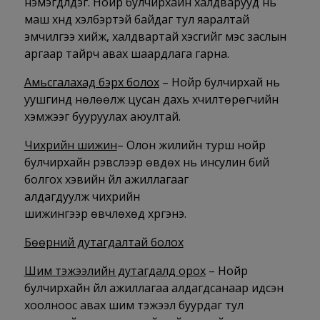
нэмэгдүүлдэг. Нойр булчирхайн халдварууд нь
маш хүнд хэлбэртэй байдаг тул яаралтай
эмчилгээ хийж, халдвартай хэсгийг мэс заслын
аргаар тайрч авах шаардлага гарна.
Амьсгалахад бэрх болох
– Нойр булчирхай нь
уушгинд нөлөөлж цусан дахь хүчилтөрөгчийн
хэмжээг бууруулах аюултай.
Чихрийн шижин
– Олон жилийн турш нойр
булчирхайн үрэвслээр өвдөх нь инсулин бий
болгох хэвийн үйл ажиллагааг
алдагдуулж чихрийн
шижингээр өвчлөхөд хүргэнэ.
Бөөрний дутагдалтай болох
Шим тэжээлийн дутагдалд орох
– Нойр
булчирхайн үйл ажиллагаа алдагдсанаар идсэн
хоолноос авах шим тэжээл буурдаг тул