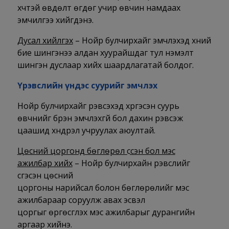
хүчтэй өвдөлт өгдөг учир өвчин намдаах
эмчилгээ хийгдэнэ.
Дусал хийлгэх
– Нойр булчирхайг эмчлэхэд хүний
бие шингэнээ алдан хуурайшдаг тул нэмэлт
шингэн дуслаар хийх шаардлагатай болдог.
Үрэвслийн үндэс суурийг эмчлэх
Нойр булчирхайг үрэвсэхэд хүргэсэн суурь
өвчнийг бүрэн эмчлэхгүй бол дахин үрэвсэж
цаашид хүндрэл учруулах аюултай.
Цөсний цоргонд бөглөрөл үүссэн бол мэс
ажилбар хийх
– Нойр булчирхайн үрэвслийг
үүсгэсэн цөсний
цоргоны нарийсал болон бөглөрөлийг мэс
ажилбараар соруулж авах эсвэл
цоргыг өргөсгүүлэх мэс ажилбарыг дурангийн
аргаар хийнэ.