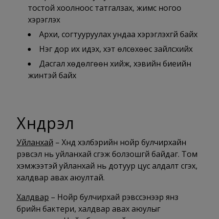
тостой хоолноос татгалзах, жимс ногоо
хэрэглэх
Архи, согтууруулах ундаа хэрэглэхгүй байх
Нэг дор их идэх, хэт өлсөхөөс зайлсхийх
Дасгал хөдөлгөөн хийж, хэвийн биеийн
жинтэй байх
Хүндрэл
Уйланхай
– Хүнд хэлбэрийн нойр булчирхайн
үрэвсэл нь уйланхай үүсгэж болзошгүй байдаг. Том
хэмжээтэй уйланхай нь дотуур цус алдалт үүсгэх,
халдвар авах аюултай.
Халдвар
– Нойр булчирхай үрэвссэнээр янз
бүрийн бактери, халдвар авах аюулыг