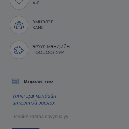
А-Я
ЭМНЭЛЭГ
ХАЙХ
ЭРҮҮЛ МЭНДИЙН
ТООЦООЛУУР
Мэдээлэл авах
Таны эрүүл мэндийн
итгэлтэй зөвлөх