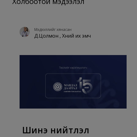
Холбоотой мэдээлэл
Мэдээллийг хянасан
Д.Цолмон , Хүний их эмч
Шинэ нийтлэл