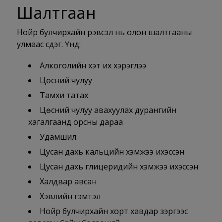
Шалтгаан
Нойр булчирхайн үрэвсэл нь олон шалтгааны
улмаас үүсдэг. Үүнд:
Алкоголийн хэт их хэрэглээ
Цөсний чулуу
Тамхи татах
Цөсний чулуу авахуулах дурангийн
хагалгаанд орсны дараа
Удамшил
Цусан дахь кальцийн хэмжээ ихэссэн
Цусан дахь глицеридийн хэмжээ ихэссэн
Халдвар авсан
Хэвлийн гэмтэл
Нойр булчирхайн хорт хавдар зэргээс