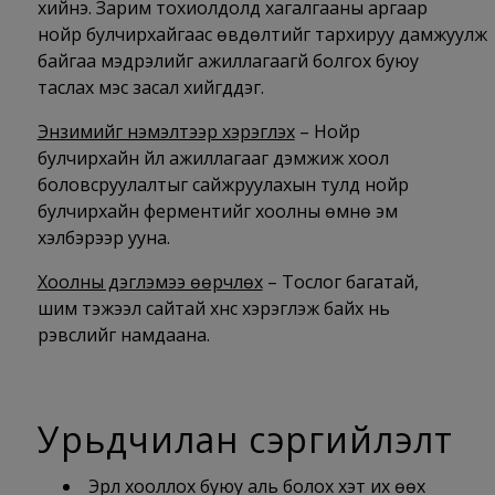
хийнэ. Зарим тохиолдолд хагалгааны аргаар
нойр булчирхайгаас өвдөлтийг тархируу дамжуулж
байгаа мэдрэлийг ажиллагаагүй болгох буюу
таслах мэс засал хийгддэг.
Энзимийг нэмэлтээр хэрэглэх
– Нойр
булчирхайн үйл ажиллагааг дэмжиж хоол
боловсруулалтыг сайжруулахын тулд нойр
булчирхайн ферментийг хоолны өмнө эм
хэлбэрээр ууна.
Хоолны дэглэмээ өөрчлөх
– Тослог багатай,
шим тэжээл сайтай хүнс хэрэглэж байх нь
үрэвслийг намдаана.
Урьдчилан сэргийлэлт
Эрүүл хооллох буюу аль болох хэт их өөх