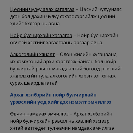
Цөсний чулуу авах хагалгаа
– Цөсний чулуунаас
үүдсэн бол дахин чулуу үүсэхээс сэргийлж цөсний
хүүдийг бүхлээр нь авна.
Нойр булчирхайн хагалгаа
– Нойр булчирхайн
өвчтэй хэсгийг хагалгааны аргаар авна.
Алкоголийн хяналт
– Олон жилийн хугацаанд
их хэмжээний архи хэрэглэж байсан бол нойр
булчирхай үрэвсэх магадлалтай бөгөөд үрэвслийг
хүндрүүлэхгүйн тулд алкоголийн хэрэглээг хянаж
сурах шаардлагатай.
Архаг хэлбэрийн нойр булчирхайн
үрэвслийн үед хийгдэх нэмэлт эмчилгээ
Өвчин намдаах эмчилгээ
– Архаг хэлбэрийн
нойр булчирхайн үрэвсэл нь хэвлий хэсгээр
хүчтэй өвтгөдөг тул өвчин намдаах эмчилгээ