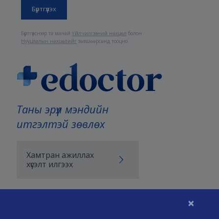
Бүртгүүлснээр та манай
Үйлчилгээний нөхцөл
болон
Нууцлалын нөхцөлийг
зөвшөөрсөнд тооцно.
Таны эрүүл мэндийн
итгэлтэй зөвлөх
Хамтран ажиллах
хүсэлт илгээх
×