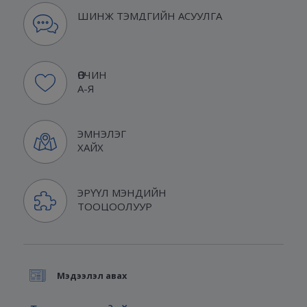
ШИНЖ ТЭМДГИЙН АСУУЛГА
ӨВЧИН
А-Я
ЭМНЭЛЭГ
ХАЙХ
ЭРҮҮЛ МЭНДИЙН
ТООЦООЛУУР
Мэдээлэл авах