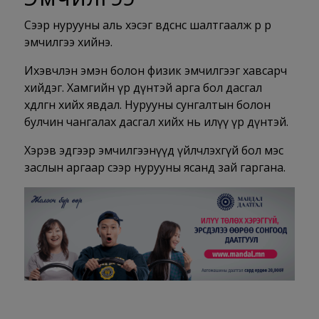
Сээр нурууны аль хэсэг өвдсөнөөс шалтгаалж өөр өөр
эмчилгээ хийнэ.
Ихэвчлэн эмэн болон физик эмчилгээг хавсарч
хийдэг. Хамгийн үр дүнтэй арга бол дасгал
хөдөлгөөн хийх явдал. Нурууны сунгалтын болон
булчин чангалах дасгал хийх нь илүү үр дүнтэй.
Хэрэв эдгээр эмчилгээнүүд үйлчлэхгүй бол мэс
заслын аргаар сээр нурууны ясанд зай гаргана.