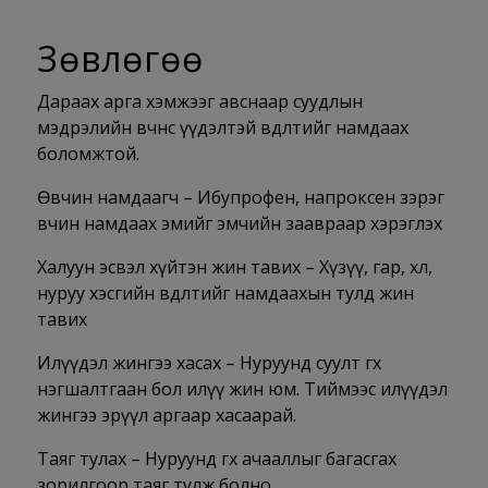
Зөвлөгөө
Дараах арга хэмжээг авснаар суудлын
мэдрэлийн өвчнөөс үүдэлтэй өвдөлтийг намдаах
боломжтой.
Өвчин намдаагч – Ибупрофен, напроксен зэрэг
өвчин намдаах эмийг эмчийн заавраар хэрэглэх
Халуун эсвэл хүйтэн жин тавих – Хүзүү, гар, хөл,
нуруу хэсгийн өвдөлтийг намдаахын тулд жин
тавих
Илүүдэл жингээ хасах – Нуруунд суулт өгөх
нэгшалтгаан бол илүү жин юм. Тиймээс илүүдэл
жингээ эрүүл аргаар хасаарай.
Таяг тулах – Нуруунд өгөх ачааллыг багасгах
зорилгоор таяг тулж болно.