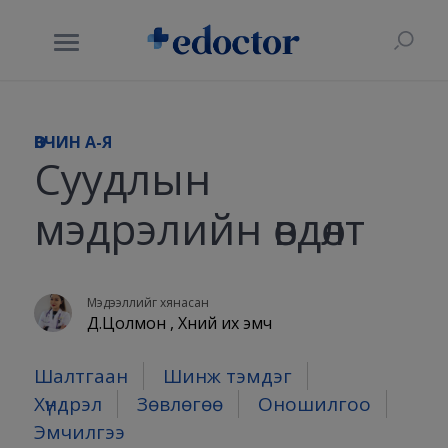
ӨВЧИН A-Я
Суудлын
мэдрэлийн өвдөлт
Мэдээллийг хянасан
Д.Цолмон , Хүний их эмч
Шалтгаан
Шинж тэмдэг
Хүндрэл
Зөвлөгөө
Оношилгоо
Эмчилгээ