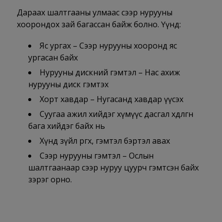
Дараах шалтгааны улмаас сээр нурууны
хоорондох зай багассан байж болно. Үүнд:
Яс ургах – Сээр нурууны хооронд яс
ургасан байх
Нурууны дискний гэмтэл – Нас ахиж
нурууны диск гэмтэх
Хорт хавдар – Нугасанд хавдар үүсэх
Суугаа ажил хийдэг хүмүүс дасгал хөдөлгөөн
бага хийдэг байх нь
Хүнд зүйл өргөх, гэмтэл бэртэл авах
Сээр нурууны гэмтэл – Ослын
шалтгаанаар сээр нуруу цуурч гэмтсэн байх
зэрэг орно.