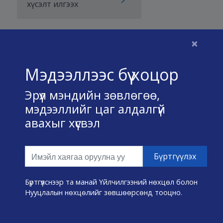
хүсэлт илгээх
×
Бидний тухай
Мэдээллээс бүү хоцор
Үйлчилгээний нөхцөл
Эрүүл мэндийн зөвлөгөө,
Нууц хадгалах тухай
мэдээллийг цаг алдалгүй
авахыг хүсвэл
Холбоо барих
Өвчин А-Я
Эмнэлэг хайх
Бүртгүүлснээр та манай Үйлчилгээний нөхцөл болон
Нууцлалын нөхцөлийг зөвшөөрсөнд тооцно.
Эрүүл мэндийн хэрэгслүүд