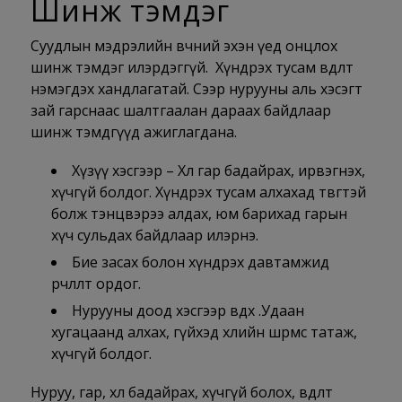
Шинж тэмдэг
Суудлын мэдрэлийн өвчний эхэн үед онцлох
шинж тэмдэг илэрдэггүй. Хүндрэх тусам өвдөлт
нэмэгдэх хандлагатай. Сээр нурууны аль хэсэгт
зай гарснаас шалтгаалан дараах байдлаар
шинж тэмдгүүд ажиглагдана.
Хүзүү хэсгээр – Хөл гар бадайрах, ирвэгнэх,
хүчгүй болдог. Хүндрэх тусам алхахад төвөгтэй
болж тэнцвэрээ алдах, юм барихад гарын
хүч сульдах байдлаар илэрнэ.
Бие засах болон хүндрэх давтамжид
өөрчлөлт ордог.
Нурууны доод хэсгээр өвдөх .Удаан
хугацаанд алхах, гүйхэд хөлийн шөрмөс татаж,
хүчгүй болдог.
Нуруу, гар, хөл бадайрах, хүчгүй болох, өвдөлт