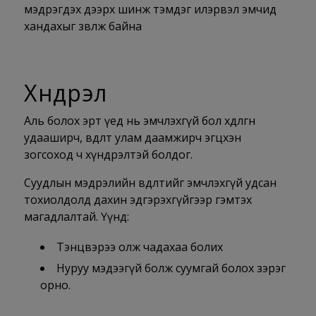
мэдрэгдэх дээрх шинж тэмдэг илэрвэл эмчид
хандахыг зөвлөж байна
Хүндрэл
Аль болох эрт үед нь эмчлэхгүй бол хөдөлгөөн
удааширч, өвдөлт улам даамжирч эгцхэн
зогсоход ч хүндрэлтэй болдог.
Суудлын мэдрэлийн өвдөлтийг эмчлэхгүй удсан
тохиолдолд дахин эдгэрэхгүйгээр гэмтэх
магадлалтай. Үүнд:
Тэнцвэрээ олж чадахаа болих
Нуруу мэдээгүй болж суумгай болох зэрэг
орно.