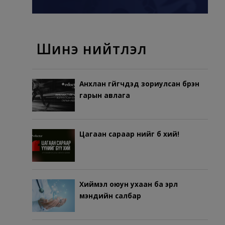
Шинэ нийтлэл
Анхлан гүйгчдэд зориулсан бүрэн
гарын авлага
Цагаан сараар үүнийг бүү хий!
Хиймэл оюун ухаан ба эрүүл
мэндийн салбар