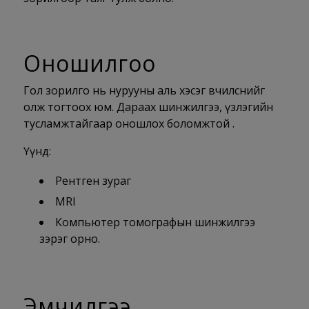
Оношилгоо
Гол зорилго нь нурууны аль хэсэг өвчилснийг
олж тогтоох юм. Дараах шинжилгээ, үзлэгийн
тусламжтайгаар оношлох боломжтой .
Үүнд:
Рентген зураг
MRI
Компьютер томографын шинжилгээ
зэрэг орно.
Эмчилгээ