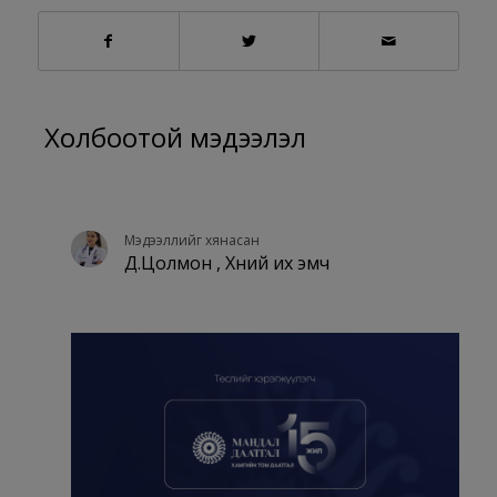
Холбоотой мэдээлэл
Мэдээллийг хянасан
Д.Цолмон , Хүний их эмч