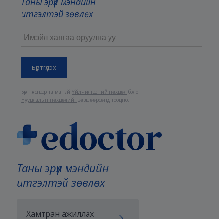
Таны эрүүл мэндийн
итгэлтэй зөвлөх
Бүртгүүлснээр та манай
Үйлчилгээний нөхцөл
болон
Нууцлалын нөхцөлийг
зөвшөөрсөнд тооцно.
Таны эрүүл мэндийн
итгэлтэй зөвлөх
Хамтран ажиллах