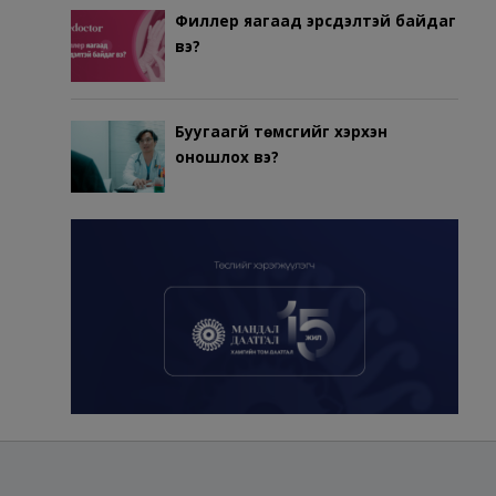
Филлер яагаад эрсдэлтэй байдаг
вэ?
Буугаагүй төмсгийг хэрхэн
оношлох вэ?