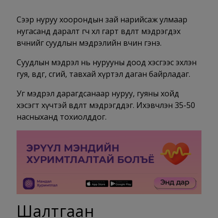
Сээр нуруу хоорондын зай нарийсаж улмаар
нугасанд даралт өгч хөл гарт өвдөлт мэдрэгдэх
өвчнийг суудлын мэдрэлийн өвчин гэнэ.
Суудлын мэдрэл нь нурууны доод хэсгээс эхлэн
гуя, өвдөг, өсгий, тавхай хүртэл даган байрладаг.
Уг мэдрэл дарагдсанаар нуруу, гуяны хойд
хэсэгт хүчтэй өвдөлт мэдрэгддэг. Ихэвчлэн 35-50
насныханд тохиолддог.
Шалтгаан