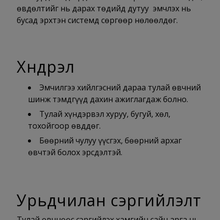
өвдөлтийг нь дарах төдийд дутуу эмчлэх нь
бусад эрхтэн системд сөргөөр нөлөөлдөг.
Хүндрэл
Эмчилгээ хийлгэсний дараа тулай өвчний
шинж тэмдгүүд дахин ажиглагдаж болно.
Тулай хүндэрвэл хуруу, бугуй, хөл,
тохойгоор өвддөг.
Бөөрний чулуу үүсгэх, бөөрний архаг
өвчтэй болох эрсдэлтэй.
Урьдчилан сэргийлэлт
Тулай өвчнөөс сэргийлэх хамгийн сайн арга нь