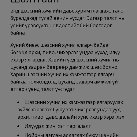
Үенд шээсний хүчлийн давс хуримтлагдаж, талст
бүрэлдэхэд тулай өвчин үүсдэг. Эдгээр талст нь
үеийг үрэвсүүлэн өвдөлтийг бий болгодог
байна.
Хүний биеэс шээсний хүчил ялгарч байдаг
бөгөөд архи, пиво, чихэрлэг ундаа уухад илүү
ихээр ялгардаг. Хэвийн үед шээсний хүчил нь
цусанд задран бөөрөөр дамжиж шээс болно.
Харин шээсний хүчил их хэмжээгээр ялгарч
байгаа тохиолдолд цусанд задарч амжилгүй
өтгөрч үенд талст үүсгэдэг.
Шээсний хүчил их хэмжээгээр ялгаруулах
зүйлс хэрэглэх буюу хэт чихэрлэг ундаа уух,
архи, пиво, давс, далайн хүнс ихээр хэрэглэх
Илүүдэл жин, хэт таргалалт
Нойрны дэглэм алдагдах буюу шөнийн