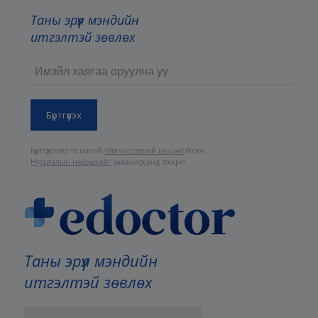
Таны эрүүл мэндийн
итгэлтэй зөвлөх
Бүртгүүлснээр та манай
Үйлчилгээний нөхцөл
болон
Нууцлалын нөхцөлийг
зөвшөөрсөнд тооцно.
Таны эрүүл мэндийн
итгэлтэй зөвлөх