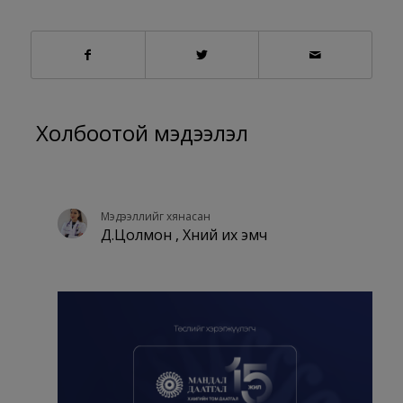
Холбоотой мэдээлэл
Мэдээллийг хянасан
Д.Цолмон , Хүний их эмч