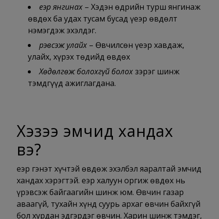
Үеэр янгинах
– Хэдэн өдрийн турш янгинаж
өвдөх ба удах тусам бусад үеэр өвдөлт
нэмэгдэж эхэлдэг.
Үрэвсэж улайх
– Өвчилсөн үеэр хавдаж,
улайх, хүрэх төдийд өвдөх
Хөдөлгөж болохгүй болох
зэрэг шинж
тэмдгүүд ажиглагдана.
Хэзээ эмчид хандах
вэ?
Үеэр гэнэт хүчтэй өвдөж эхэлбэл яаралтай эмчид
хандах хэрэгтэй. Үеэр халуун оргиж өвдөх нь
үрэвсэж байгаагийн шинж юм. Өвчин газар
аваагүй, тухайн хүнд суурь архаг өвчин байхгүй
бол хурдан эдгэрдэг өвчин. Харин шинж тэмдэг,