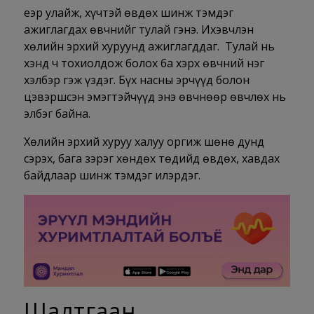
Үеэр улайж, хүчтэй өвдөх шинж тэмдэг
ажиглагдах өвчнийг тулай гэнэ. Ихэвчлэн
хөлийн эрхий хуруунд ажиглагддаг. Тулай нь
хэнд ч тохиолдож болох ба хэрх өвчний нэг
хэлбэр гэж үздэг. Бүх насны эрчүүд болон
цэвэршсэн эмэгтэйчүүд энэ өвчнөөр өвчлөх нь
элбэг байна.
Хөлийн эрхий хуруу халуу оргиж шөнө дунд
сэрэх, бага зэрэг хөндөх төдийд өвдөх, хавдах
байдлаар шинж тэмдэг илэрдэг.
Шалтгаан