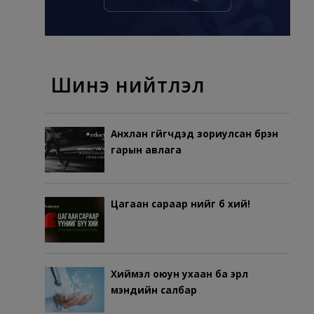
Шинэ нийтлэл
Анхлан гүйгчдэд зориулсан бүрэн
гарын авлага
Цагаан сараар үүнийг бүү хий!
Хиймэл оюун ухаан ба эрүүл
мэндийн салбар