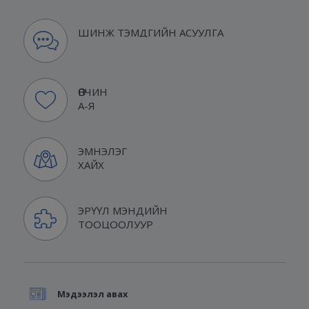
ШИНЖ ТЭМДГИЙН АСУУЛГА
ӨВЧИН
А-Я
ЭМНЭЛЭГ
ХАЙХ
ЭРҮҮЛ МЭНДИЙН
ТООЦООЛУУР
Мэдээлэл авах