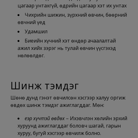
цагаар унтахгүй, өдрийн цагаар хэт их унтах
Чихрийн шижин, зүрхний өвчин, бөөрний
өвчний үед
Удамшил
Биеийн хүчний хэт өндөр ачаалалтай
ажил хийх зэрэг нь тулай өвчин үүсгэхэд
нөлөөлдөг.
Шинж тэмдэг
Шөнө дунд гэнэт өвчилсөн хэсгээр халуу оргиж
өвдөх шинж тэмдэг ажиглагддаг. Мөн:
Үеэр хүчтэй өвдөх
– Ихэвчлэн хөлийн эрхий
хуруунд ажиглагддаг боловч шагай, гарын
хуруу, бугуй хэсгээр өвчилж болно.