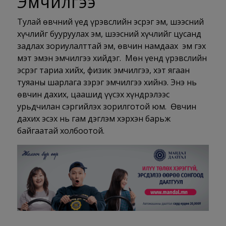
Эмчилгээ
Тулай өвчний үед үрэвслийн эсрэг эм, шээсний
хүчлийг бууруулах эм, шээсний хүчлийг цусанд
задлах зориулалттай эм, өвчин намдаах эм гэх
мэт эмэн эмчилгээ хийдэг. Мөн үенд үрэвслийн
эсрэг тариа хийх, физик эмчилгээ, хэт ягаан
туяаны шарлага зэрэг эмчилгээ хийнэ. Энэ нь
өвчин дахих, цаашид үүсэх хүндрэлээс
урьдчилан сэргийлэх зорилготой юм. Өвчин
дахих эсэх нь гам дэглэм хэрхэн барьж
байгаатай холбоотой.