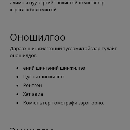
алимны цуу зэргийг зохистой хэмжээгээр
хэрэглэх боломжтой.
Оношилгоо
Дараах шинжилгээний тусламжтайгаар тулайг
оношилдог.
Үений шингэний шинжилгээ
Цусны шинжилгээ
Рентген
Хэт авиа
Комюпьтер томографи зэрэг орно.