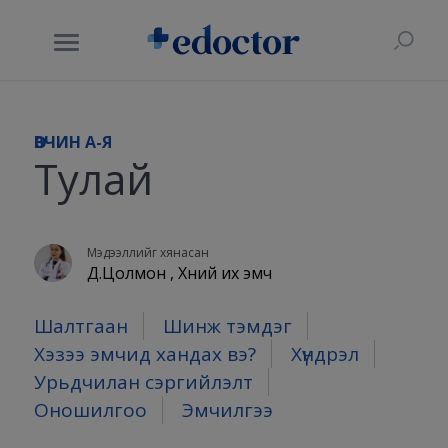
ӨВЧИН A-Я
Тулай
Мэдээллийг хянасан
Д.Цолмон , Хүний их эмч
Шалтгаан
Шинж тэмдэг
Хэзээ эмчид хандах вэ?
Хүндрэл
Урьдчилан сэргийлэлт
Оношилгоо
Эмчилгээ