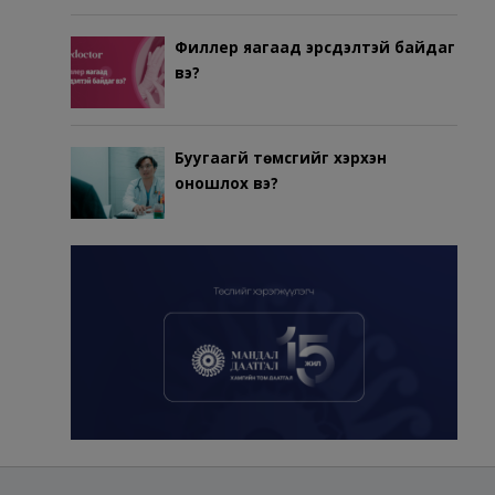
Филлер яагаад эрсдэлтэй байдаг
вэ?
Буугаагүй төмсгийг хэрхэн
оношлох вэ?