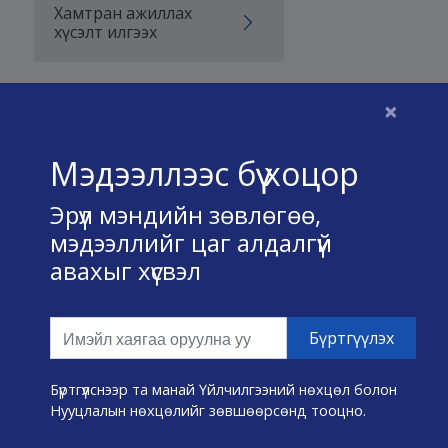
Хамтран ажиллах
хүсэлт илгээх
×
Бидний тухай
Мэдээллээс бүү хоцор
Үйлчилгээний нөхцөл
Эрүүл мэндийн зөвлөгөө,
Нууц хадгалах тухай
мэдээллийг цаг алдалгүй
авахыг хүсвэл
Холбоо барих
Өвчин А-Я
Эмнэлэг хайх
Бүртгүүлснээр та манай Үйлчилгээний нөхцөл болон
Нууцлалын нөхцөлийг зөвшөөрсөнд тооцно.
Эрүүл мэндийн хэрэгслүүд