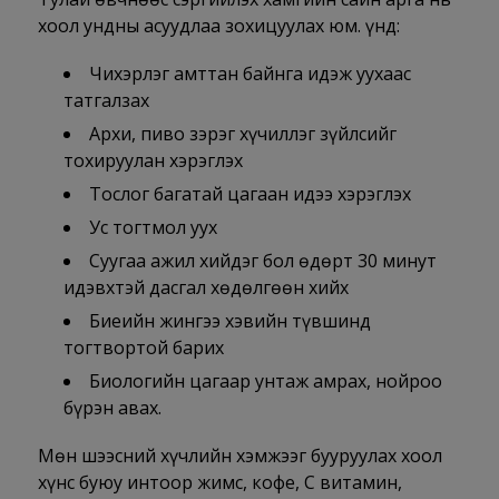
хоол ундны асуудлаа зохицуулах юм. Үүнд:
Чихэрлэг амттан байнга идэж уухаас
татгалзах
Архи, пиво зэрэг хүчиллэг зүйлсийг
тохируулан хэрэглэх
Тослог багатай цагаан идээ хэрэглэх
Ус тогтмол уух
Суугаа ажил хийдэг бол өдөрт 30 минут
идэвхтэй дасгал хөдөлгөөн хийх
Биеийн жингээ хэвийн түвшинд
тогтвортой барих
Биологийн цагаар унтаж амрах, нойроо
бүрэн авах.
Мөн шээсний хүчлийн хэмжээг бууруулах хоол
хүнс буюу интоор жимс, кофе, С витамин,