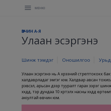
МЕНЮ
ӨВЧИН A-Я
Улаан эсэргэнэ
Шинж тэмдэг
Оношилгоо
Урьд
Улаан эсэргэнэ нь А хүрээний стрептококк бак
халдаврладаг эмгэг юм. Халдвар авсан тохио
үрэвсэл, арьсан дээр тууралт гарах зэрэг ши
хүүхдүүд, тэр дундаа 10 хүртэлх насны хүүхдүүд өр
аюултай өвчин юм.