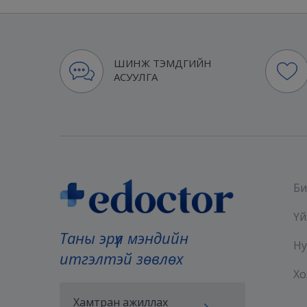
ШИНЖ ТЭМДГИЙН
АСУУЛГА
Би
Үй
Таны эрүүл мэндийн
Ну
итгэлтэй зөвлөх
Хо
Хамтран ажиллах