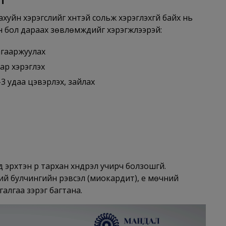
уйн хэрэгслийг хүнтэй сольж хэрэглэхгүй байх нь
н бол дараах зөвлөмжүүдийг хэрэгжүүлээрэй:
агааржуулах
тар хэрэглэх
3 удаа цэвэрлэх, зайлах
рхтэн рүү тархан хүндрэл учирч болзошгүй.
ний булчингийн үрэвсэл (миокардит), үе мөчний
тгалгаа зэрэг багтана.