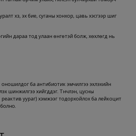
алт хүзүү, эх бие, суганы хонхор, цавь хэсгээр шигүү
гийн дараа тод улаан өнгөтэй болж, хөхлөгүүд нь
ь оношилдог ба антибиотик эмчилгээ эхлэхийн
эх шинжилгээ хийгддэг. Түүнчлэн, цусны
C – реактив уураг) хэмжээг тодорхойлох ба лейкоцит
 болно.
т