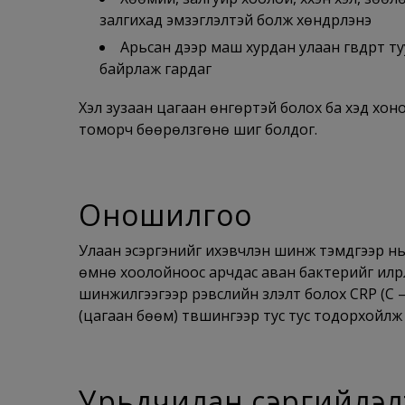
залгихад эмзэглэлтэй болж хөндүүрлэнэ
Арьсан дээр маш хурдан улаан гүвдрүүт туур
байрлаж гардаг
Хэл зузаан цагаан өнгөртэй болох ба хэд хоно
томорч бөөрөлзгөнө шиг болдог.
Оношилгоо
Улаан эсэргэнийг ихэвчлэн шинж тэмдгээр н
өмнө хоолойноос арчдас аван бактерийг илрүүл
шинжилгээгээр үрэвслийн үзүүлэлт болох CRP (
(цагаан бөөм) түвшингээр тус тус тодорхойлж
Урьдчилан сэргийлэл