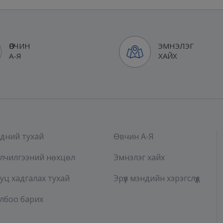
ӨВЧИН
ЭМНЭЛЭГ
А-Я
ХАЙХ
дний тухай
Өвчин А-Я
лчилгээний нөхцөл
Эмнэлэг хайх
уц хадгалах тухай
Эрүүл мэндийн хэрэгслүүд
лбоо барих