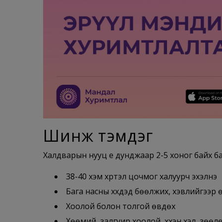
Шинж тэмдэг
Халдварын нууц үе дунджаар 2-5 хоног байх ба
38-40 хэм хүртэл цочмог халуурч эхэлнэ
Бага насны хүүхдэд бөөлжих, хэвлийгээр 
Хоолой болон толгой өвдөх
Хөөмий, залгуир хоолой, хүүхэн хэл, зөө