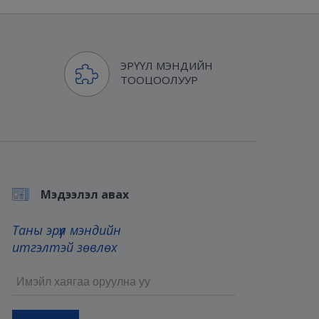
ЭРҮҮЛ МЭНДИЙН
ТООЦООЛУУР
Мэдээлэл авах
Таны эрүүл мэндийн
итгэлтэй зөвлөх