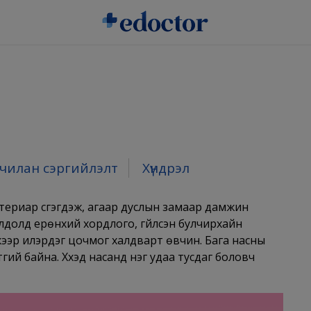
чилан сэргийлэлт
Хүндрэл
териар үүсгэгдэж, агаар дуслын замаар дамжин
лдолд ерөнхий хордлого, гүйлсэн булчирхайн
нжээр илэрдэг цочмог халдварт өвчин. Бага насны
төмтгий байна. Хүүхэд насанд нэг удаа тусдаг боловч