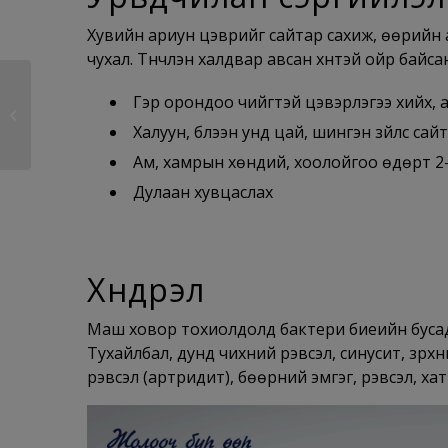
Хувийн ариун цэврийг сайтар сахиж, өөрийн ах
чухал. Түүнчлэн халдвар авсан хүнтэй ойр байса
Гэр орондоо чийгтэй цэвэрлэгээ хийх, 
Трахома
Халуун, бүлээн унд цай, шингэн зүйлс сай
Ам, хамрын хөндий, хоолойгоо өдөрт 2-
Дулаан хувцаслах
Хүндрэл
Маш ховор тохиолдолд бактери биеийн бусад э
Тухайлбал, дунд чихний үрэвсэл, синусит, зүрх
үрэвсэл (артридит), бөөрний эмгэг, үрэвсэл, ха