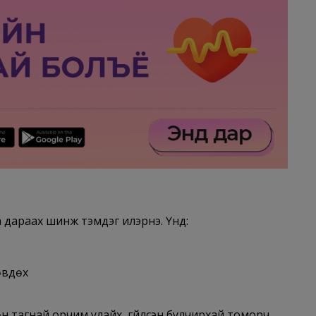
 дараах шинж тэмдэг илэрнэ. Үүнд:
өвдөх
лөн тагнай орчим улайх, гүйлсэн булчирхай томорч