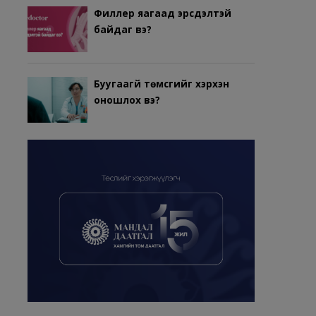
Филлер яагаад эрсдэлтэй
байдаг вэ?
Буугаагүй төмсгийг хэрхэн
оношлох вэ?