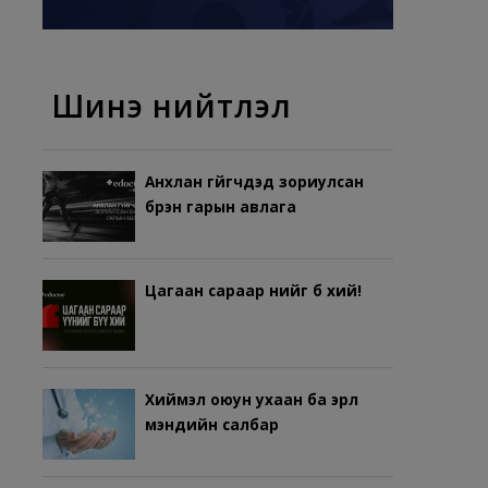
Шинэ нийтлэл
Анхлан гүйгчдэд зориулсан
бүрэн гарын авлага
Цагаан сараар үүнийг бүү хий!
Хиймэл оюун ухаан ба эрүүл
мэндийн салбар