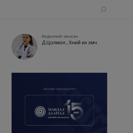
Мэдээллийг хянасан
Д.Цолмон , Хүний их эмч