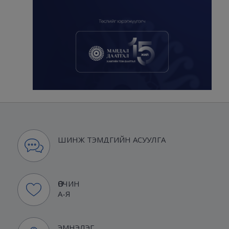
ШИНЖ ТЭМДГИЙН АСУУЛГА
ӨВЧИН
А-Я
ЭМНЭЛЭГ