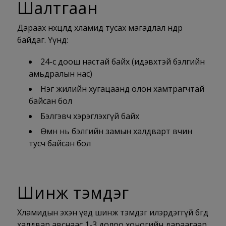
Шалтгаан
Дараах нөхцөлд хламид тусах магадлал өндөр
байдаг. Үүнд:
24-с доош настай байх (идэвхтэй бэлгийн
амьдралын нас)
Нэг жилийн хугацаанд олон хамтрагчтай
байсан бол
Бэлгэвч хэрэглэхгүй байх
Өмнө нь бэлгийн замын халдварт өвчин
тусч байсан бол
Шинж тэмдэг
Хламидын эхэн үед шинж тэмдэг илэрдэггүй бөгөөд
халдвар авснаас 1-3 долоо хоногийн дараагаар