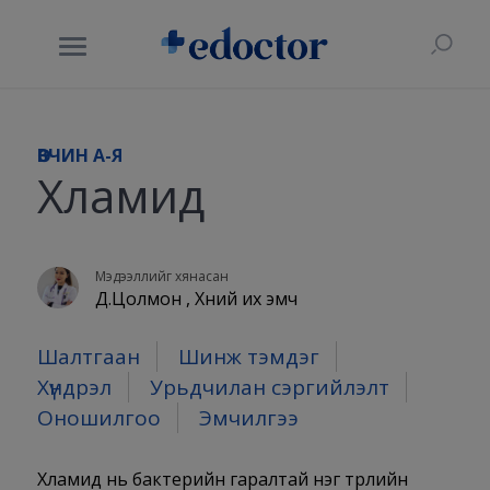
ӨВЧИН A-Я
Хламид
Мэдээллийг хянасан
Д.Цолмон , Хүний их эмч
Шалтгаан
Шинж тэмдэг
Хүндрэл
Урьдчилан сэргийлэлт
Оношилгоо
Эмчилгээ
Хламид нь бактерийн гаралтай нэг төрлийн