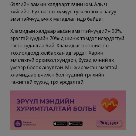
бэлгийн замын халдварт өвчин юм. Аль ч
хүйсийн, бүх насны хүмүүс тусч болох ч залуу
эмэгтэйчүүд өвчлөх магадлал өндөр байдаг.
Хламидын халдвар авсан эмэгтэйчүүдийн 90%,
эрэгтэйчүүдийн 70%-д шинж тэмдэг илэрдэггүй
гэсэн судалгаа бий. Хламидыг оношилсон
тохиолдолд хялбархан эдгэрдэг. Харин
эмчлэхгүй орхивол хүндэрч, бусад өвчний эх
үүсвэр болох аюултай. Мөн жирэмсэн эмэгтэй
хламидаар өвчилсөн бол нүдний төрөлхийн
гажигтай хүүхэд төрөх эрсдэлтэй.