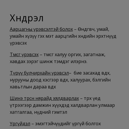
Хүндрэл
Аарцагны үрэвсэлтэй болох
– Өндгөвч, умай,
умайн хүзүү гэх мэт аарцгийн хөндийн эрхтнүүд
үрэвсэх
Төмсөг үрэвсэх
– төмсөг халуу оргих, загатнаж,
хавдах зэрэг шинж тэмдэг илэрнэ.
Түрүү булчирхайн үрэвсэл
– бие засахад өвдөх,
нурууны доод хэсгээр өвдөх, халуурах, бэлгийн
хавьтлын дараа өвдөх
Шинэ төрсөн нярайд хялдварлах
– төрөх үед
үтрээгээр дамжин хүүхдэд халдварлан улмаар
хатгалгаа, нүдний гэмтэл
Үргүйдэл
– эмэгтэйчүүдийг үргүй болгох