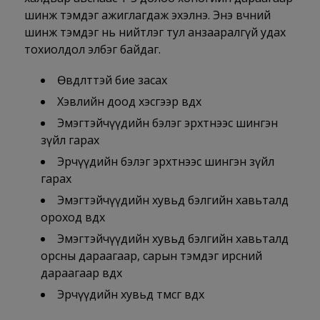
шинж тэмдэг ажиглагдаж эхэлнэ. Энэ өвчний
шинж тэмдэг нь нийтлэг тул анзааралгүй удах
тохиолдол элбэг байдаг.
Өвдөлттэй бие засах
Хэвлийн доод хэсгээр өвдөх
Эмэгтэйчүүдийн бэлэг эрхтнээс шингэн
зүйл гарах
Эрчүүдийн бэлэг эрхтнээс шингэн зүйл
гарах
Эмэгтэйчүүдийн хувьд бэлгийн хавьталд
ороход өвдөх
Эмэгтэйчүүдийн хувьд бэлгийн хавьталд
орсны дараагаар, сарын тэмдэг ирсний
дараагаар өвдөх
Эрчүүдийн хувьд төмсөг өвдөх