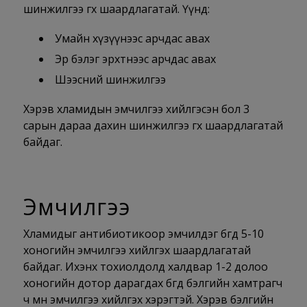
шинжилгээ өгөх шаардлагатай. Үүнд:
Умайн хүзүүнээс арчдас авах
Эр бэлэг эрхтнээс арчдас авах
Шээсний шинжилгээ
Хэрэв хламидын эмчилгээ хийлгэсэн бол 3
сарын дараа дахин шинжилгээ өгөх шаардлагатай
байдаг.
Эмчилгээ
Хламидыг антибиотикоор эмчилдэг бөгөөд 5-10
хоногийн эмчилгээ хийлгэх шаардлагатай
байдаг. Ихэнх тохиолдолд халдвар 1-2 долоо
хоногийн дотор дарагдах бөгөөд бэлгийн хамтрагч
ч мөн эмчилгээ хийлгэх хэрэгтэй. Хэрэв бэлгийн