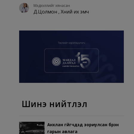
Мэдээллийг хянасан
Д.Цолмон , Хүний их эмч
Шинэ нийтлэл
Анхлан гүйгчдэд зориулсан бүрэн
гарын авлага