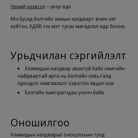
Үений үрэвсэл
– үеэр өвдөх
Мөн бусад бэлгийн замын халдварт өвчин заг
хүйтэн, ХДХВ гэх мэт тусах магадлал өндөр болно.
Урьдчилан сэргийлэлт
Хламидын халдвар авахгүй байх хамгийн
найдвартай арга нь бэлгийн хавьталд
орохдоо хамгаалалт хэрэглэх явдал юм.
Бэлгийн хамтрагчдаа үнэнч байх
Оношилгоо
Хламидын халдварыг оношлохын тулд