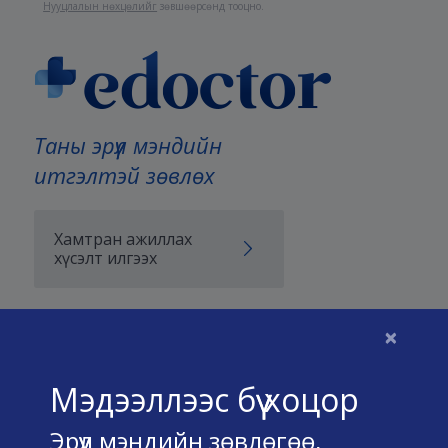
Нууцлалын нөхцөлийг
зөвшөөрсөнд тооцно.
Таны эрүүл мэндийн
итгэлтэй зөвлөх
Хамтран ажиллах
хүсэлт илгээх
×
Бидний тухай
Мэдээллээс бүү хоцор
Үйлчилгээний нөхцөл
Эрүүл мэндийн зөвлөгөө,