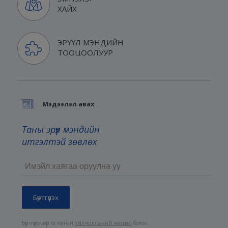
ХАЙХ
ЭРҮҮЛ МЭНДИЙН
ТООЦООЛУУР
Мэдээлэл авах
Таны эрүүл мэндийн
итгэлтэй зөвлөх
Бүртгүүлснээр та манай
Үйлчилгээний нөхцөл
болон