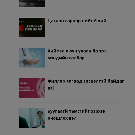
Цагаан сараар үүнийг бүү хий!
Хиймэл оюун ухаан ба эрүүл
мэндийн салбар
Филлер яагаад эрсдэлтэй байдаг
вэ?
Буугаагүй төмсгийг хэрхэн
оношлох вэ?