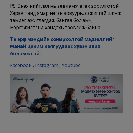
PS: Энэхүү нийтлэл нь зөвлөмж өгөх зорилготой.
Хэрэв танд ямар нэгэн зовуурь, сэжигтэй шинж
тэмдэг ажиглагдаж байгаа бол эмч,
мэргэжилтэнд хандахыг зөвлөж байна.
Та эрүүл мэндийн сонирхолтой мэдээллийг
манай цахим хаягуудаас хүлээн авах
боломжтой:
Facebook
,
Instagram
,
Youtube