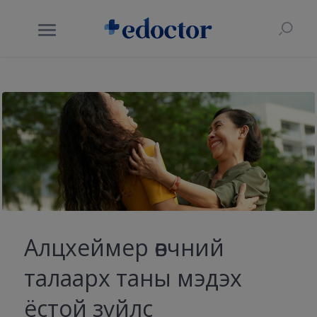
Алцхеймер өвчний
талаарх таны мэдэх
ёстой зүйлс