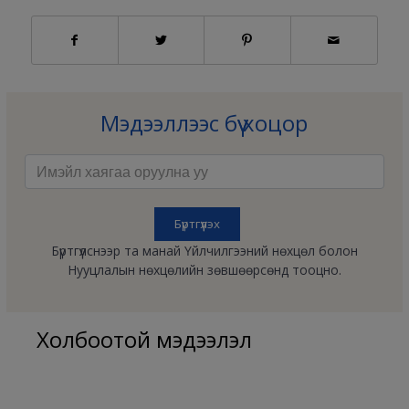
Мэдээллээс бүү хоцор
Бүртгүүлснээр та манай Үйлчилгээний нөхцөл болон
Нууцлалын нөхцөлийн зөвшөөрсөнд тооцно.
Холбоотой мэдээлэл