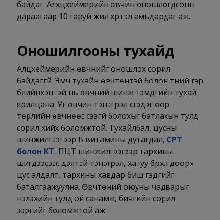
байдаг. Алхцхеймерийн өвчин оношлогдсоны
дараагаар 10 гаруй жил хүртэл амьдардаг аж.
Оношилгооны тухайд
Алцхеймерийн өвчнийг оношлох сорил
байдаггүй. Эмч тухайн өвчтөнтэй болон түүний гэр
бүлийнхэнтэй нь өвчний шинж тэмдгийн тухай
ярилцана. Уг өвчин тэнэгрэл үүсгэдэг өөр
төрлийн өвчнөөс үүсээгүй болохыг батлахын тулд
сорил хийх боломжтой. Тухайлбал, цусны
шинжилгээгээр В витамины дутагдал,
СРТ
болон КТ
,
ПЦТ шинжилгээгээр тархины
шигдээсээс үүдэлтэй тэнэгрэл, хатуу бүрхүүл доорх
цус алдалт, тархины хавдар биш гэдгийг
баталгаажуулна. Өвчтөний оюуны чадварыг
үнэлэхийн тулд ой санамж, бичгийн сорил
зэргийг боломжтой аж.