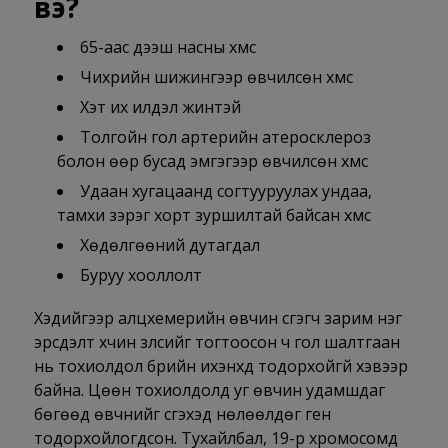
вэ?
65-аас дээш насны хүмүүс
Чихрийн шижингээр өвчилсөн хүмүүс
Хэт их илүүдэл жинтэй
Толгойн гол артерийн атеросклероз
болон өөр бусад эмгэгээр өвчилсөн хүмүүс
Удаан хугацаанд согтууруулах ундаа,
тамхи зэрэг хорт зуршилтай байсан хүмүүс
Хөдөлгөөний дутагдал
Буруу хооллолт
Хэдийгээр алцхемерийн өвчин үүсгэгч зарим нэг
эрсдэлт хүчин зүлсийг тогтоосон ч гол шалтгаан
нь тохиолдол бүрийн ихэнхд тодорхойгүй хэвээр
байна. Цөөн тохиолдолд уг өвчин удамшдаг
бөгөөд өвчнийг үүсгэхэд нөлөөлдөг ген
тодорхойлогдсон. Тухайлбал, 19-р хромосомд