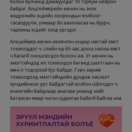
болон булчинд дамжуулдаг 10 тэрбум нейрон
байдаг. Алцгеймерийн өвчин нь энэхүү
мэдрэлийн эсүүдийн хоорондын холбоог
тасалдуулж, улмаар үйл ажиллагаа нь буурч,
тархины эсүүдийг үхэлд хүргэдэг.
Алхцеймер өвчин ихэвчлэн өндөр настай хүмүүст
тохиолддог ч, сүүлийн үед 65-аас доош насны хүмүүст
ч багагүй оношлогдох болсон аж. Уг өвчин нь
эмэгтэйчүүдэд илүү тохиолдох бөгөөд шалтгаан нь
мөн л тодорхой бус байдаг. Гэвч зарим
тохиолдолд эмэгтэйчүүдийн дундаж наслалт
эрчүүдийнхээс урт байдагтай холбон ойлгодог ч
өнөөгийн байдлаар анагаах ухаанд үүнийг
баталсан ямар нэгэн судалгаа байхгүй байгаа юм.