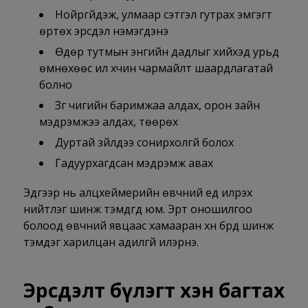
Нойргүйдэж, улмаар сэтгэл гутрах эмгэгт
өртөх эрсдэл нэмэгдэнэ
Өдөр тутмын энгийн дадлыг хийхэд урьд
өмнөхөөс илүү хүчин чармайлт шаардлагатай
болно
Зүг чигийн баримжаа алдах, орон зайн
мэдрэмжээ алдах, төөрөх
Дуртай зүйлдээ сонирхолгүй болох
Гадуурхагдсан мэдрэмж авах
Эдгээр нь алцхеймерийн өвчний үед илрэх
нийтлэг шинж тэмдгүүд юм. Эрт оношилгоо
болоод өвчний явцаас хамааран хүн бүрд шинж
тэмдэг харилцан адилгүй илэрнэ.
Эрсдэлт бүлэгт хэн багтах