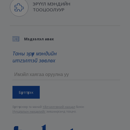
ЭРҮҮЛ МЭНДИЙН
ТООЦООЛУУР
Мэдээлэл авах
Таны эрүүл мэндийн
итгэлтэй зөвлөх
Бүртгүүлснээр та манай
Үйлчилгээний нөхцөл
болон
Нууцлалын нөхцөлийг
зөвшөөрсөнд тооцно.