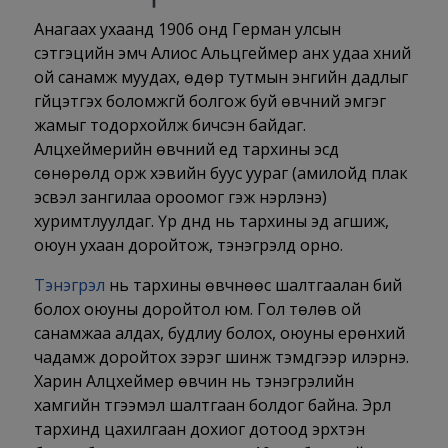
Анагаах ухаанд 1906 онд Герман улсын
сэтгэцийн эмч Алиос Альцгеймер анх удаа хүний
ой санамж муудах, өдөр тутмын энгийн дадлыг
гүйцэтгэх боломжгүй болгож буй өвчний эмгэг
жамыг тодорхойлж бичсэн байдаг.
Алцхеймерийн өвчний үед тархины эсүүд
сөнөрөлд орж хэвийн буус уураг (амилойд плак
эсвэл зангилаа ороомог гэж нэрлэнэ)
хуримтлуулдаг. Үр дүнд нь тархины эд агшиж,
оюун ухаан доройтож, тэнэгрэлд орно.
Тэнэгрэл
нь тархины өвчнөөс шалтгаалан бий
болох оюуны доройтол юм. Гол төлөв ой
санамжаа алдах, будлиу болох, оюуны ерөнхий
чадамж доройтох зэрэг шинж тэмдгээр илэрнэ.
Харин Алцхеймер өвчин нь тэнэгрэлийн
хамгийн түгээмэл шалтгаан болдог байна. Эрүүл
тархинд цахилгаан дохиог дотоод эрхтэн