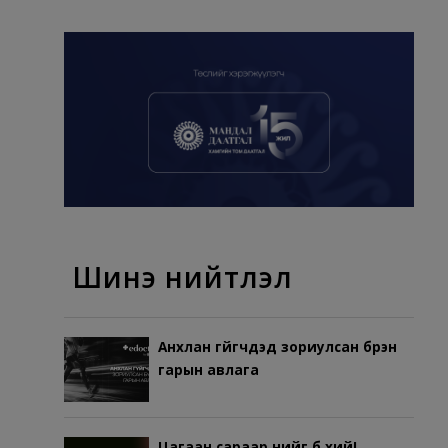
Шинэ нийтлэл
Анхлан гүйгчдэд зориулсан бүрэн
гарын авлага
Цагаан сараар үүнийг бүү хий!