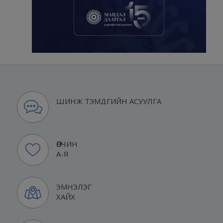
ШИНЖ ТЭМДГИЙН АСУУЛГА
ӨВЧИН
А-Я
ЭМНЭЛЭГ
ХАЙХ