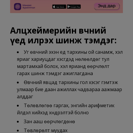
Алцхеймерийн өвчний
үед илрэх шинж тэмдэг:
Уг өвчний эхэн үед тархины ой санамж, хэл
яриаг хариуцдаг хэсгүүдэд нөлөөлдөг тул
мартамхай болох, хэл ярианд өөрчлөлт
гарах шинж тэмдэг ажиглагдана
Өвчний явцад тархины гол хэсэг гэмтэж
улмаар бие даан ажиллах чадвараа аажмаар
алддаг
Төлөвлөгөө гаргах, энгийн арифметик
үйлдэл хийхэд хүндрэлтэй болно
Зан ааш өөрчлөгдөнө
Төвлөрөлт муудах