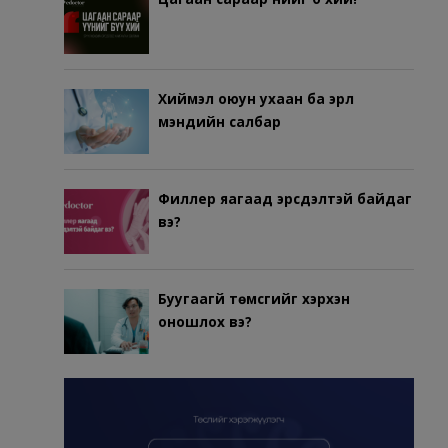
Хиймэл оюун ухаан ба эрүүл
мэндийн салбар
Филлер яагаад эрсдэлтэй байдаг
вэ?
Буугаагүй төмсгийг хэрхэн
оношлох вэ?