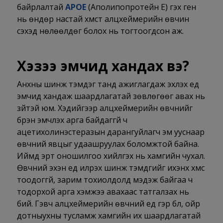
байрлалтай
АРОЕ
(Аполипопротейн Е) гэх ген
нь өндөр настай хүмүүст алцхеймерийн өвчин
үүсэхэд нөлөөлдөг болох нь тогтоогдсон аж.
Хэзээ эмчид хандах вэ?
Анхны шинж тэмдэг танд ажиглагдаж эхлэх үед
эмчид хандаж шаардлагатай зөвлөгөөг авах нь
зүйтэй юм. Хэдийгээр алцхеймерийн өвчнийг
бүрэн эмчлэх арга байдаггүй ч
ацетихолинэстеразын дарангуйлагч эм ууснаар
өвчний явцыг удаашруулах боломжтой байна.
Иймд эрт оношилгоо хийлгэх нь хамгийн чухал.
Өвчний эхэн үед илрэх шинж тэмдгийг ихэнх хүмүүс
тоодоггүй, зарим тохиолдолд мэдэж байгаа ч
тодорхой арга хэмжээ авахаас татгалзах нь
бий. Гэвч алцхеймерийн өвчний үед гэр бүл, ойр
дотныyхны тусламж хамгийн их шаардлагатай