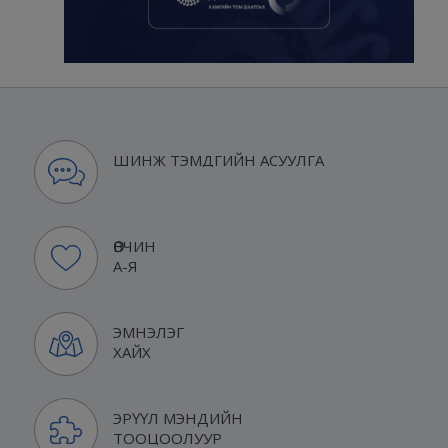
ШИНЖ ТЭМДГИЙН АСУУЛГА
ӨВЧИН
А-Я
ЭМНЭЛЭГ
ХАЙХ
ЭРҮҮЛ МЭНДИЙН
ТООЦООЛУУР