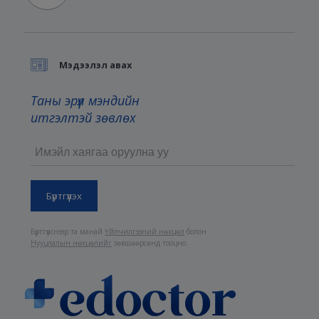
Мэдээлэл авах
Таны эрүүл мэндийн
итгэлтэй зөвлөх
Бүртгүүлснээр та манай
Үйлчилгээний нөхцөл
болон
Нууцлалын нөхцөлийг
зөвшөөрсөнд тооцно.