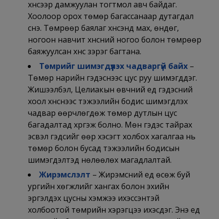
хүнсээр дамжуулан тогтмол авч байдаг.
Хоолоор орох төмөр багассанаар дутагдал
үүснэ. Төмрөөр баялаг хүнсэнд мах, өндөг,
ногоон навчит хүнсний ногоо болон төмрөөр
баяжуулсан хүнс зэрэг багтана.
Төмрийг шимэгдүүлэх чадваргүй байх
–
Төмөр нарийн гэдэснээс цус руу шимэгддэг.
Жишээлбэл, Целиакын өвчний үед гэдэсний
хоол хүнснээс тэжээлийн бодис шимэгдүүлэх
чадвар өөрчлөгдөж төмөр дутлын цус
багадалтад хүргэж болно. Мөн гэдэс тайрах
эсвэл гэдсийг өөр хэсэгт холбох хагалгаа нь
төмөр болон бусад тэжээлийн бодисын
шимэгдэлтэд нөлөөлөх магадлалтай.
Жирэмслэлт
– Жирэмсний үед өсөж буй
ургийн хөгжлийг хангах болон эхийн
эргэлдэх цусны хэмжээ ихэссэнтэй
холбоотой төмрийн хэрэгцээ ихэсдэг. Энэ үед