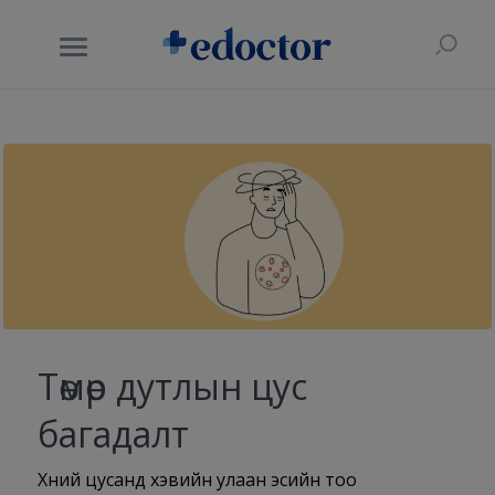
Төмөр дутлын цус
багадалт
Хүний цусанд хэвийн улаан эсийн тоо