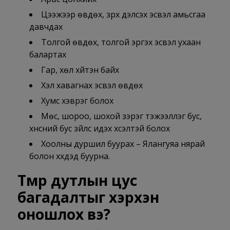
Цээжээр өвдөх, зүрх дэлсэх эсвэл амьсгаа
давчдах
Толгой өвдөх, толгой эргэх эсвэл ухаан
балартах
Гар, хөл хүйтэн байх
Хэл хавагнах эсвэл өвдөх
Хумс хэврэг болох
Мөс, шороо, шохой зэрэг тэжээллэг бус,
хүнсний бус зүйлс идэх хүсэлтэй болох
Хоолны дуршил буурах – Ялангуяа нярай
болон хүүхдэд буурна.
Төмөр дутлын цус
багадалтыг хэрхэн
оношлох вэ?