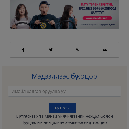
Мэдээллээс бүү хоцор
Бүртгүүлснээр та манай Үйлчилгээний нөхцөл болон
Нууцлалын нөхцөлийн зөвшөөрсөнд тооцно.