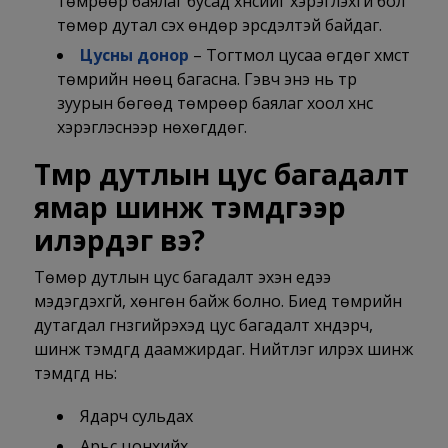
төмрөөр баялаг бусад хүнсийг хэрэглэхгүй бол
төмөр дутал үүсэх өндөр эрсдэлтэй байдаг.
Цусны донор
– Тогтмол цусаа өгдөг хүмүүст
төмрийн нөөц багасна. Гэвч энэ нь түр
зуурын бөгөөд төмрөөр баялаг хоол хүнс
хэрэглэснээр нөхөгддөг.
Төмөр дутлын цус багадалт
ямар шинж тэмдгээр
илэрдэг вэ?
Төмөр дутлын цус багадалт эхэн үедээ
мэдэгдэхгүй, хөнгөн байж болно. Биед төмрийн
дутагдал гүнзгийрэхэд цус багадалт хүндэрч,
шинж тэмдгүүд даамжирдаг. Нийтлэг илрэх шинж
тэмдгүүд нь:
Ядарч сульдах
Арьс цонхийх