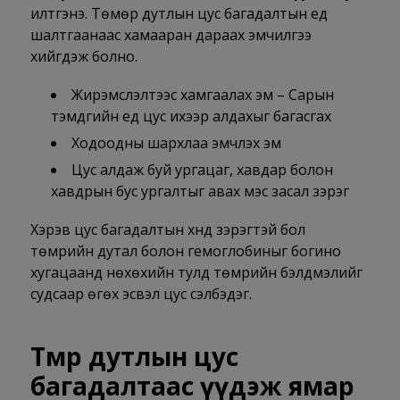
илтгэнэ. Төмөр дутлын цус багадалтын үед
шалтгаанаас хамааран дараах эмчилгээ
хийгдэж болно.
Жирэмслэлтээс хамгаалах эм – Сарын
тэмдгийн үед цус ихээр алдахыг багасгах
Ходоодны шархлаа эмчлэх эм
Цус алдаж буй ургацаг, хавдар болон
хавдрын бус ургалтыг авах мэс засал зэрэг
Хэрэв цус багадалтын хүнд зэрэгтэй бол
төмрийн дутал болон гемоглобиныг богино
хугацаанд нөхөхийн тулд төмрийн бэлдмэлийг
судсаар өгөх эсвэл цус сэлбэдэг.
Төмөр дутлын цус
багадалтаас үүдэж ямар