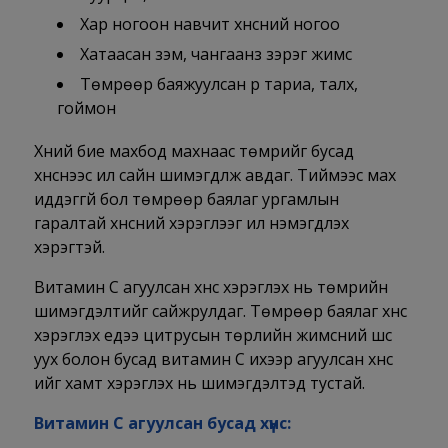
Хар ногоон навчит хүнсний ногоо
Хатаасан үзэм, чангаанз зэрэг жимс
Төмрөөр баяжуулсан үр тариа, талх,
гоймон
Хүний бие махбод махнаас төмрийг бусад
хүнснээс илүү сайн шимэгдүүлж авдаг. Тиймээс мах
иддэггүй бол төмрөөр баялаг ургамлын
гаралтай хүнсний хэрэглээг илүү нэмэгдүүлэх
хэрэгтэй.
Витамин С агуулсан хүнс хэрэглэх нь төмрийн
шимэгдэлтийг сайжрулдаг. Төмрөөр баялаг хүнс
хэрэглэх үедээ цитрусын төрлийн жимсний шүүс
уух болон бусад витамин С ихээр агуулсан хүнс
ийг хамт хэрэглэх нь шимэгдэлтэд тустай.
Витамин С агуулсан бусад хүнс: