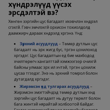
хүндрэлүүд үүсэх
эрсдэлтэй вэ?
Хөнгөн зэргийн цус багадалт ихэвчлэн хүндрэл
үүсгэхгүй. Гэвч эмчлэхгүй орхисон тохиолдолд
даамжирч дараах хүндрэлд хүргэнэ. Үүнд:
Зүрхний асуудлууд
– Төмөр дутлын цус
багадалт нь зүрх жигд бус, түргэн цохилоход
хүргэдэг. Цус багадалтын үед бие махбодод
хүчилтөрөгч хангалттай хэмжээгээр очихгүй
байсны улмаас зүрх илүү хүчтэй, түргэн цохилж
цусаа түгээдэг. Энэ нь зүрхний томрол болон
дутагдалд хүргэдэг.
Жирэмсэн үед тулгарах асуудлууд
–
Жирэмсэн эмэгтэйчүүдэд төмөр дутлын хүнд
зэргийн цус багадалт нь дутуу төрөлт болон
бага жинтэй нярайтай холбоотой байдаг.
Гэхдээ жирэмсний явцад төмрийн бэлдмэл