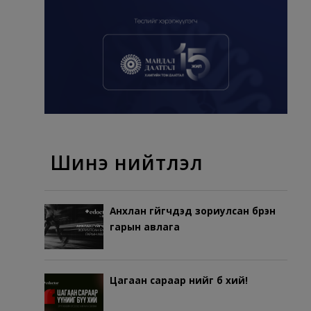
Шинэ нийтлэл
Анхлан гүйгчдэд зориулсан бүрэн
гарын авлага
Цагаан сараар үүнийг бүү хий!