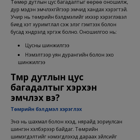
Төмөр дутлын цус багадалтыг өөрөө оношилж,
дур мэдэн эмчлэхгүйгээр эмчид хандах хэрэгтэй.
Учир нь төмрийн бэлдмэлийг ихээр хэрэглэвэл
биед хэт хуримтлал үүсэж элэг гэмтээх болон
бусад хүндрэлд хүргэж болно. Оношилгоо нь:
Цусны шинжилгээ
Нэмэлтээр уян дурангийн болон эхо
шинжилгээ
Төмөр дутлын цус
багадалтыг хэрхэн
эмчлэх вэ?
Төмрийн бэлдмэл хэрэглэх
Энэ нь шахмал болон хүүхэд, нярайд зориулсан
шингэн хэлбэрээр байдаг. Төмрийн
шимэгдэлтийг нэмэгдүүлэхэд дараах зүйлсийг