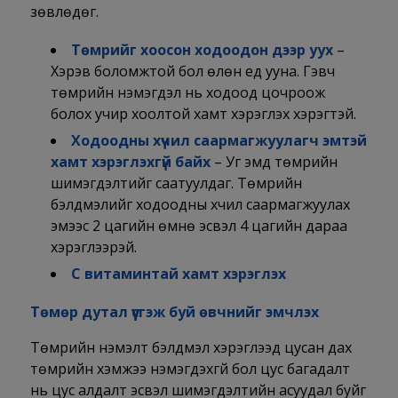
зөвлөдөг.
Төмрийг хоосон ходоодон дээр уух
–
Хэрэв боломжтой бол өлөн үед ууна. Гэвч
төмрийн нэмэгдэл нь ходоод цочроож
болох учир хоолтой хамт хэрэглэх хэрэгтэй.
Ходоодны хүчил саармагжуулагч эмтэй
хамт хэрэглэхгүй байх
– Уг эмүүд төмрийн
шимэгдэлтийг саатуулдаг. Төмрийн
бэлдмэлийг ходоодны хүчил саармагжуулах
эмээс 2 цагийн өмнө эсвэл 4 цагийн дараа
хэрэглээрэй.
С витаминтай хамт хэрэглэх
Төмөр дутал үүсгэж буй өвчнийг эмчлэх
Төмрийн нэмэлт бэлдмэл хэрэглээд цусан дах
төмрийн хэмжээ нэмэгдэхгүй бол цус багадалт
нь цус алдалт эсвэл шимэгдэлтийн асуудал буйг