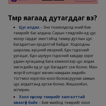
Төмөр яагаад дутагддаг вэ?
Цус алдах
– Энэ тохиолдолд хүний бие
төмрийг бас алдана. Сарын тэмдгийн үед цус
ихээр гардаг эмэгтэйчүүд төмөр дутлын цус
багадалтын эрсдэлтэй байдаг. Ходоодны
шархлаа, өрцний ивэрхий, бүдүүн гэдэсний
ургацаг, бүдүүн шулуун гэдэсний хавдар зэрэг
удаан хугацаанд бага хэмжээгээр цус алдах
эмгэгүүдийн үед уг цус багадалт үүсэж болно. Мөн
жоргүй олгодог өвчин намдаах эмүүдийн
тогтмол хэрэглээ хоол боловсруулах замын
цус алдалтанд хүргэж болно. Жишээлбэл,
аспирин.
Хоол хүнсээр төмрийг хангалттай
авахгүй байх
– Бие махбод төмрийг хоол