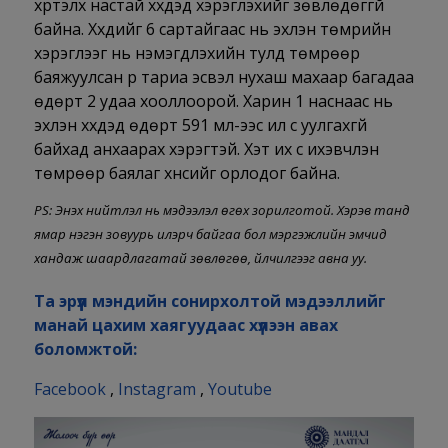
хүртэлх настай хүүхдэд хэрэглэхийг зөвлөдөггүй
байна. Хүүхдийг 6 сартайгаас нь эхлэн төмрийн
хэрэглээг нь нэмэгдүүлэхийн тулд төмрөөр
баяжуулсан үр тариа эсвэл нухаш махаар багадаа
өдөрт 2 удаа хооллоорой. Харин 1 наснаас нь
эхлэн хүүхдэд өдөрт 591 мл-ээс илүү сүү уулгахгүй
байхад анхаарах хэрэгтэй. Хэт их сүү ихэвчлэн
төмрөөр баялаг хүнсийг орлодог байна.
PS: Энэхүү нийтлэл нь мэдээлэл өгөх зорилготой. Хэрэв танд
ямар нэгэн зовуурь илэрч байгаа бол мэргэжлийн эмчид
хандаж шаардлагатай зөвлөгөө, үйлчилгээг авна уу.
Та эрүүл мэндийн сонирхолтой мэдээллийг
манай цахим хаягуудаас хүлээн авах
боломжтой:
Facebook
,
Instagram
,
Youtube