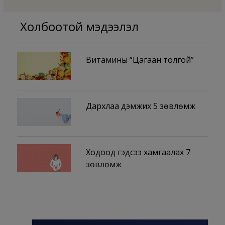
Холбоотой мэдээлэл
Витамины “Цагаан толгой”
Дархлаа дэмжих 5 зөвлөмж
Ходоод гэдсээ хамгаалах 7
зөвлөмж