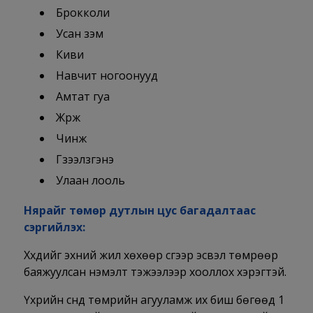
Брокколи
Усан үзэм
Киви
Навчит ногоонууд
Амтат гуа
Жүрж
Чинжүү
Гүзээлзгэнэ
Улаан лооль
Нярайг төмөр дутлын цус багадалтаас
сэргийлэх:
Хүүхдийг эхний жил хөхөөр сүүгээр эсвэл төмрөөр
баяжуулсан нэмэлт тэжээлээр хооллох хэрэгтэй.
Үхрийн сүүнд төмрийн агууламж их биш бөгөөд 1