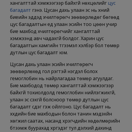
хангалттай хэмжээгээр байхгүй нөхцөлийг
цус
багадалт
гэнэ. Цусан дахь улаан эс нь хүний
биеийн эдүүдэд хүчилтөрөгч зөөвөрлөдөг бөгөөд
цус багадалтын үед улаан эсийн тоо цөөн учир
бие махбод хүчилтөрөгчийг хангалттай
хэмжээнд авч чадахгүй болдог. Харин цус
багадалтын хамгийн түгээмэл хэлбэр бол төмөр
дутлын цус багадалт юм.
Цусан дахь улаан эсийн хүчилтөрөгч
зөөвөрлөхөд гол үүрэгтэй нэгдэл болох
гемоглобин нь найрлагадаа төмөр агуулдаг.
Бие махбодод төмөр хангалттай хэмжээгээр
байхгүй тохиолдолд гемоглобин нийлэгжихгүй,
улаан эс үүсэхгүй болсноор төмөр дутлын цус
багадалт үүсдэг гэж ойлгоно. Цус багадалт нь
хүүхдийн бие махбодын болон танин мэдэхүйн
хөгжил саатах, насанд хүрэгчдийн хөдөлмөрийн
бүтээмж буурахад хүргэдэг тул дэлхий дахинд