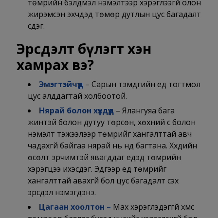
төмрийн бэлдмэл нэмэлтээр хэрэглээгүй олон
жирэмсэн эхчүүдэд төмөр дутлын цус багадалт
үүсдэг.
Эрсдэлт бүлэгт хэн
хамрах вэ?
Эмэгтэйчүүд
– Сарын тэмдгийн үед тогтмол
цус алддагтай холбоотой.
Нярай болон хүүхдүүд
– Ялангуяа бага
жинтэй болон дутуу төрсөн, хөхний сүү болон
нэмэлт тэжээлээр төмрийг хангалттай авч
чадахгүй байгаа нярай нь үүнд багтана. Хүүхдийн
өсөлт эрчимтэй явагддаг үеүдэд төмрийн
хэрэгцээ ихэсдэг. Эдгээр үед төмрийг
хангалттай авахгүй бол цус багадалт үүсэх
эрсдэл нэмэгдэнэ.
Цагаан хоолтон –
Мах хэрэглэдэггүй хүмүүс