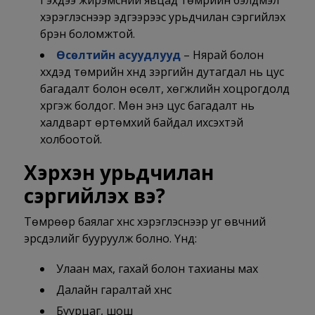
хэрэглэснээр эдгээрээс урьдчилан сэргийлэх
бүрэн боломжтой.
Өсөлтийн асуудлууд
– Нярай болон
хүүхдэд төмрийн хүнд зэргийн дутагдал нь цус
багадалт болон өсөлт, хөгжлийн хоцрогдолд
хүргэж болдог. Мөн энэ цус багадалт нь
халдварт өртөмхий байдал ихсэхтэй
холбоотой.
Хэрхэн урьдчилан
сэргийлэх вэ?
Төмрөөр баялаг хүнс хэрэглэснээр уг өвчний
эрсдэлийг бууруулж болно. Үүнд:
Улаан мах, гахай болон тахианы мах
Далайн гаралтай хүнс
Буурцаг, шош