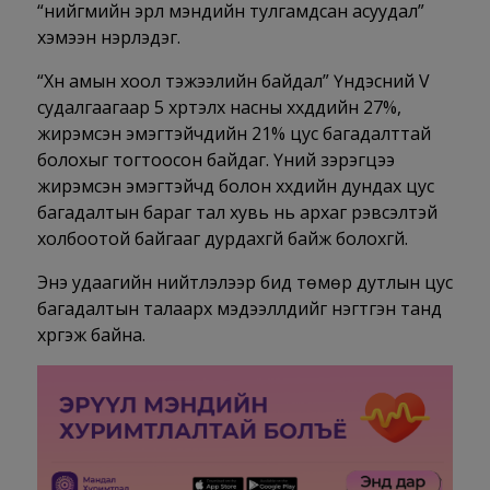
“нийгмийн эрүүл мэндийн тулгамдсан асуудал”
хэмээн нэрлэдэг.
“Хүн амын хоол тэжээлийн байдал” Үндэсний V
судалгаагаар 5 хүртэлх насны хүүхдүүдийн 27%,
жирэмсэн эмэгтэйчүүдийн 21% цус багадалттай
болохыг тогтоосон байдаг. Үүний зэрэгцээ
жирэмсэн эмэгтэйчүүд болон хүүхдийн дундах цус
багадалтын бараг тал хувь нь архаг үрэвсэлтэй
холбоотой байгааг дурдахгүй байж болохгүй.
Энэ удаагийн нийтлэлээр бид төмөр дутлын цус
багадалтын талаарх мэдээллүүдийг нэгтгэн танд
хүргэж байна.