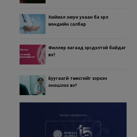
Хиймэл оюун ухаан ба эрүүл
мэндийн салбар
Филлер яагаад эрсдэлтэй байдаг
вэ?
Буугаагүй төмсгийг хэрхэн
оношлох вэ?