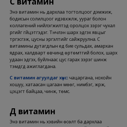
С витамин
Энэ витамин нь дархлаа тогтолцоог дэмжиж,
бодисын солилцоог идэвхжүүлж, уураг болон
коллагений нийлэгжилтэд оролцох зэрэг чухал
үүргийг гүйцэтгэдэг. Түүнчлэн шарх эдгэх явцыг
түргэсгэж, цусны эргэлтийг сайжруулна. С
витамины дутагдлын үед бие сульдах, амархан
ядрах, халдварт өвчинд өртөмтгий болох, шарх
удаан эдгэх, буйлнаас цус гарах зэрэг шинж
тэмдгүүд ажиглагдана.
С витамин агуулдаг хүнс:
чацаргана, нохойн
хошуу, хатаасан цагаан мөөг, нимбэг, жүрж,
цэцэгт байцаа, чинжүү, төмс.
Д витамин
Энэ витамин нь хэвийн өсөлт ба дархлаа