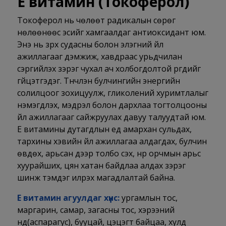
Е витамин (
Токоферол)
Токоферол нь чөлөөт радикалын сөрөг
нөлөөнөөс эсийг хамгаалдаг антиоксидант юм.
Энэ нь зүрх судасны болон элэгний үйл
ажиллагааг дэмжиж, хавдраас урьдчилан
сэргийлэх зэрэг чухал ач холбогдолтой үүргүүдийг
гүйцэтгэдэг. Түүнчлэн булчингийн энергийн
солилцоог зохицуулж, гликолений хуримтлалыг
нэмэгдүүлэх, мэдрэл болон дархлаа тогтолцооны
үйл ажиллагааг сайжруулах давуу талуудтай юм.
Е витамины дутагдлын үед амархан сульдах,
тархины хэвийн үйл ажиллагаа алдагдах, булчин
өвдөх, арьсан дээр толбо үүсэх, нүүр орчмын арьс
хуурайших, цян хатан байдлаа алдах зэрэг
шинж тэмдэг илрэх магадлалтай байна.
Е витамин агуулдаг хүнс:
ургамлын тос,
маргарин, самар, загасны тос, хэрээний
нүд(аспарагус), бууцай, цэцэгт байцаа, хулд