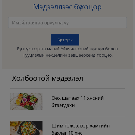
Мэдээллээс бүү хоцор
Бүртгүүлснээр та манай Үйлчилгээний нөхцөл болон
Нууцлалын нөхцөлийн зөвшөөрсөнд тооцно.
Холбоотой мэдээлэл
Өөх шатаах 11 хүнсний
бүтээгдэхүүн
Шим тэжээлээр хамгийн
баялаг 10 хүнс