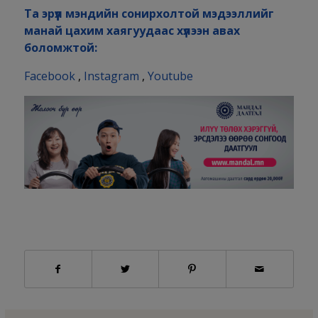
Та эрүүл мэндийн сонирхолтой мэдээллийг
манай цахим хаягуудаас хүлээн авах
боломжтой:
Facebook
,
Instagram
,
Youtube