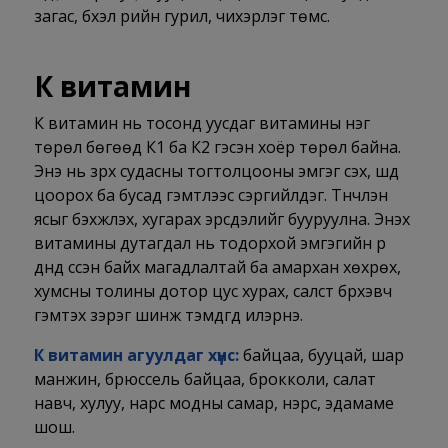
загас, бүхэл үрийн гурил, чихэрлэг төмс.
К витамин
К витамин нь тосонд уусдаг витамины нэг
төрөл бөгөөд К1 ба К2 гэсэн хоёр төрөл байна.
Энэ нь зүрх судасны тогтолцооны эмгэг үүсэх, шүд
цоорох ба бусад гэмтлээс сэргийлдэг. Түүнчлэн
ясыг бэхжүүлэх, хугарах эрсдэлийг бууруулна. Энэхүү
витамины дутагдал нь тодорхой эмгэгийн үр
дүнд үүссэн байх магадлалтай ба амархан хөхрөх,
хумсны толины дотор цус хурах, салст бүрхэвч
гэмтэх зэрэг шинж тэмдгүүд илэрнэ.
К витамин агуулдаг хүнс:
байцаа, бууцай, шар
манжин, брюссель байцаа, брокколи, салат
навч, хулуу, нарс модны самар, нэрс, эдамаме
шош.