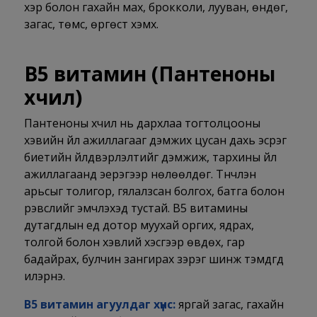
үхэр болон гахайн мах, брокколи, лууван, өндөг,
загас, төмс, өргөст хэмх.
В5 витамин (
Пантеноны
хүчил)
Пантеноны хүчил нь дархлаа тогтолцооны
хэвийн үйл ажиллагааг дэмжих цусан дахь эсрэг
биетийн үйлдвэрлэлтийг дэмжиж, тархины үйл
ажиллагаанд эерэгээр нөлөөлдөг. Түүнчлэн
арьсыг толигор, гялалзсан болгох, батга болон
үрэвслийг эмчлэхэд тустай. В5 витамины
дутагдлын үед дотор муухай оргих, ядрах,
толгой болон хэвлий хэсгээр өвдөх, гар
бадайрах, булчин зангирах зэрэг шинж тэмдгүүд
илэрнэ.
В5 витамин агуулдаг хүнс:
яргай загас, гахайн