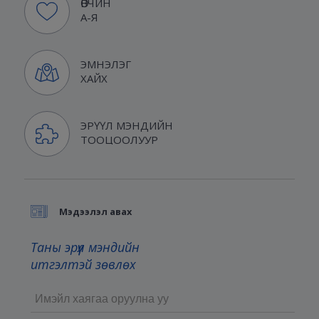
ӨВЧИН
А-Я
ЭМНЭЛЭГ
ХАЙХ
ЭРҮҮЛ МЭНДИЙН
ТООЦООЛУУР
Мэдээлэл авах
Таны эрүүл мэндийн
итгэлтэй зөвлөх