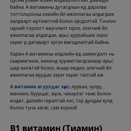
байна. А витамины дутагдлын үед дархлаа
тогтолцооны хэвийн үйл ажиллагаа алдагдаж
халдварт өртөмтгий болох эрсдэлтэй. Түүнчлэн
нүдний торлогт өөрчлөлт орох, элэгний үйл
ажиллагаа алдагдах, арьс хуурайших зэрэг
сөрөг үр дагаварт хүргэх магадлалтай байна.
Харин А витамины илүүдлийн үед шимэгдэлт нь
саармагжиж, өөхөнд хуримтлагдсанаар арьс
шар өнгөтэй болох, ясаар өвдөх, элэгний үйл
ажиллагаа муудах зэрэг сөрөг талтай аж.
А витамин агуулдаг хүнс:
лууван, хулуу,
манжин, буурцаг, жүрж, чихэрлэг төмс болон
өндөг, далайн гаралтай хүнс, тэр дундаа хулд
болно туна загас, сам хорхой.
В1 витамин (
Тиамин)