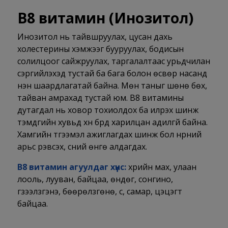
В8 витамин (
Инозитол)
Инозитол нь тайвшруулах, цусан дахь
холестерины хэмжээг бууруулах, бодисын
солилцоог сайжруулах, таргалалтаас урьдчилан
сэргийлэхэд тустай ба бага болон өсвөр насанд
нэн шаардлагатай байна. Мөн таныг шөнө бөх,
тайван амрахад тустай юм. В8 витамины
дутагдал нь ховор тохиолдох ба илрэх шинж
тэмдгийн хувьд хүн бүрд харилцан адилгүй байна.
Хамгийн түгээмэл ажиглагдах шинж бол нүүрний
арьс үрэвсэх, үсний өнгө алдагдах.
В8 витамин агуулдаг хүнс:
үхрийн мах, улаан
лооль, лууван, байцаа, өндөг, сонгино,
гүзээлзгэнэ, бөөрөлзгөнө, сүү, самар, цэцэгт
байцаа.