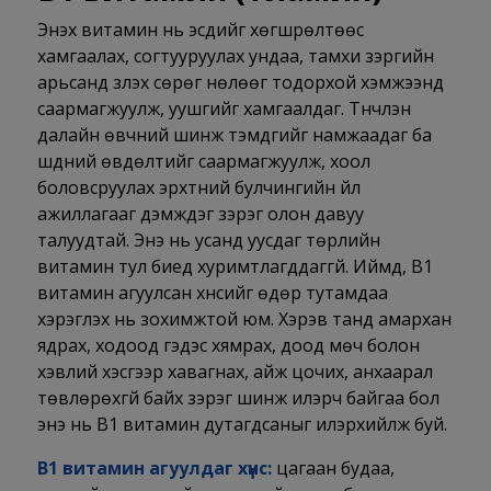
Энэхүү витамин нь эсүүдийг хөгшрөлтөөс
хамгаалах, согтууруулах ундаа, тамхи зэргийн
арьсанд үзүүлэх сөрөг нөлөөг тодорхой хэмжээнд
саармагжуулж, уушгийг хамгаалдаг. Түүнчлэн
далайн өвчний шинж тэмдгийг намжаадаг ба
шүдний өвдөлтийг саармагжуулж, хоол
боловсруулах эрхтний булчингийн үйл
ажиллагааг дэмждэг зэрэг олон давуу
талуудтай. Энэ нь усанд уусдаг төрлийн
витамин тул биед хуримтлагддаггүй. Иймд, В1
витамин агуулсан хүнсийг өдөр тутамдаа
хэрэглэх нь зохимжтой юм. Хэрэв танд амархан
ядрах, ходоод гэдэс хямрах, доод мөч болон
хэвлий хэсгээр хавагнах, айж цочих, анхаарал
төвлөрөхгүй байх зэрэг шинж илэрч байгаа бол
энэ нь В1 витамин дутагдсаныг илэрхийлж буй.
В1 витамин агуулдаг хүнс:
цагаан будаа,