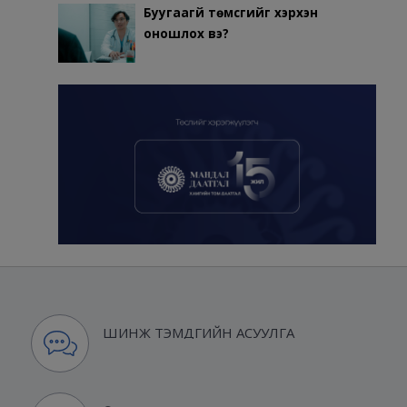
Буугаагүй төмсгийг хэрхэн
оношлох вэ?
ШИНЖ ТЭМДГИЙН АСУУЛГА