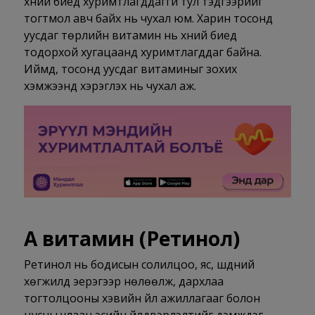
хүний биед хуримтлагддаггүй тул тэдгээрийг
тогтмол авч байх нь чухал юм. Харин тосонд
уусдаг төрлийн витамин нь хүний биед
тодорхой хугацаанд хуримтлагддаг байна.
Иймд, тосонд уусдаг витаминыг зохих
хэмжээнд хэрэглэх нь чухал аж.
А витамин (
Ретинол)
Ретинол нь бодисын солилцоо, яс, шүдний
хөгжилд эерэгээр нөлөөлж, дархлаа
тогтолцооны хэвийн үйл ажиллагааг болон
цусны улаан эсийн үйлдвэрлэлтийг дэмждэг