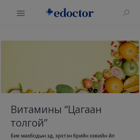
Витамины “Цагаан
толгой”
Бие махбодын эд, эрхтэн бүрийн хэвийн үйл