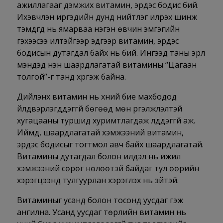
ажиллагааг дэмжих витамин, эрдэс бодис бий.
Ихэвчлэн иргэдийн дунд нийтлэг илрэх шинж
тэмдгүүд нь ямарваа нэгэн өвчин эмгэгийн
гэхээсээ илүүтэйгээр эдгээр витамин, эрдэс
бодисын дутагдал байх нь бий. Ингээд таны эрүүл
мэндэд нэн шаардлагатай витамины “Цагаан
толгой”-г танд хүргэж байна.
Дийлэнх витамин нь хүний бие махбодод
үйлдвэрлэгддэггүй бөгөөд мөн үргэлжлэлтэй
хугацааны туршид хуримтлагдаж үлддэггүй аж.
Иймд, шаардлагатай хэмжээний витамин,
эрдэс бодисыг тогтмол авч байх шаардлагатай.
Витамины дутагдал болон илүүдэл нь ижил
хэмжээний сөрөг нөлөөтэй байдаг тул өөрийн
хэрэгцээнд тулгуурлан хэрэглэх нь зүйтэй.
Витаминыг усанд болон тосонд уусдаг гэж
ангилна. Усанд уусдаг төрлийн витамин нь