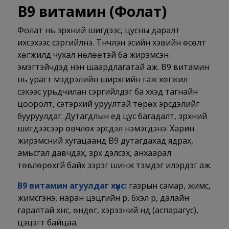
В9 витамин (
Фолат)
Фолат нь зүрхний шигдээс, цусны даралт
ихсэхээс сэргийлнэ. Түүнчлэн эсийн хэвийн өсөлт
хөгжилд чухал нөлөөтэй ба жирэмсэн
эмэгтэйчүүдэд нэн шаардлагатай аж. В9 витамин
нь урагт мэдрэлийн ширхгийн гаж хөгжил
үүсэхээс урьдчилан сэргийлдэг ба хүүхэд тагнайн
цооролт, сэтэрхий уруултай төрөх эрсдэлийг
бууруулдаг. Дутагдлын үед цус багадалт, зүрхний
шигдээсээр өвчлөх эрсдэл нэмэгдэнэ. Харин
жирэмсний хугацаанд В9 дутагдахад ядрах,
амьсгал давчдах, зүрх дэлсэх, анхаарал
төвлөрөхгүй байх зэрэг шинж тэмдэг илэрдэг аж.
В9 витамин агуулдаг хүнс:
газрын самар, жимс,
жимсгэнэ, наран цэцгийн үр, бүхэл үр, далайн
гаралтай хүнс, өндөг, хэрээний нүд (аспарагус),
цэцэгт байцаа.