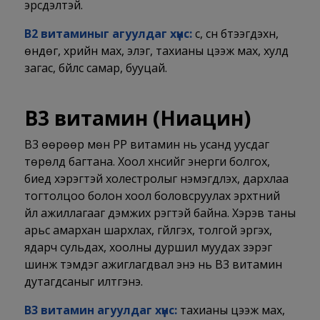
эрсдэлтэй.
В2 витаминыг агуулдаг хүнс:
сүү, сүүн бүтээгдэхүүн,
өндөг, үхрийн мах, элэг, тахианы цээж мах, хулд
загас, бүйлс самар, бууцай.
В3 витамин (
Ниацин)
В3 өөрөөр мөн РР витамин нь усанд уусдаг
төрөлд багтана. Хоол хүнсийг энерги болгох,
биед хэрэгтэй холестролыг нэмэгдүүлэх, дархлаа
тогтолцоо болон хоол боловсруулах эрхтний
үйл ажиллагааг дэмжих үүрэгтэй байна. Хэрэв таны
арьс амархан шархлах, гүйлгэх, толгой эргэх,
ядарч сульдах, хоолны дуршил муудах зэрэг
шинж тэмдэг ажиглагдвал энэ нь В3 витамин
дутагдсаныг илтгэнэ.
В3 витамин агуулдаг хүнс:
тахианы цээж мах,