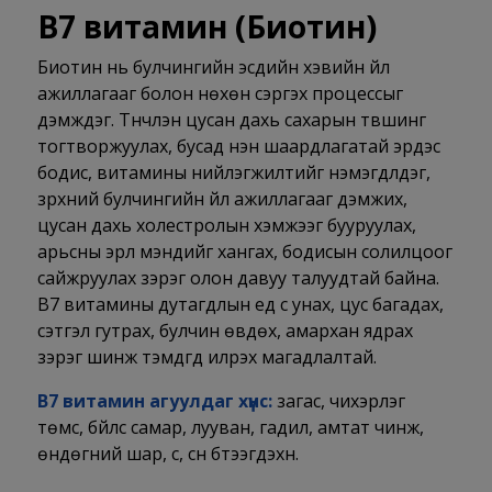
В7 витамин (
Биотин)
Биотин нь булчингийн эсүүдийн хэвийн үйл
ажиллагааг болон нөхөн сэргэх процессыг
дэмждэг. Түүнчлэн цусан дахь сахарын түвшинг
тогтворжуулах, бусад нэн шаардлагатай эрдэс
бодис, витамины нийлэгжилтийг нэмэгдүүлдэг,
зүрхний булчингийн үйл ажиллагааг дэмжих,
цусан дахь холестролын хэмжээг бууруулах,
арьсны эрүүл мэндийг хангах, бодисын солилцоог
сайжруулах зэрэг олон давуу талуудтай байна.
В7 витамины дутагдлын үед үс унах, цус багадах,
сэтгэл гутрах, булчин өвдөх, амархан ядрах
зэрэг шинж тэмдгүүд илрэх магадлалтай.
В7 витамин агуулдаг хүнс:
загас, чихэрлэг
төмс, бүйлс самар, лууван, гадил, амтат чинжүү,
өндөгний шар, сүү, сүүн бүтээгдэхүүн.