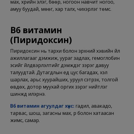
мах, үхрийн элэг, бөөр, ногоон навчит ногоо,
амуу буудай, мөөг, хар талх, чихэрлэг төмс.
В6 витамин
(
Пиридоксин)
Пиридоксин нь тархи болон зүрхний хэвийн үйл
ажиллагааг дэмжиж, уураг задлах, гемоглобин
эсийг үйлдвэрлэлтийг дэмждэг зэрэг давуу
талуудтай. Дутагдлын үед цус багадах, хэл
шарлах, арьс хуурайших, уруул сэтрэх, толгой
өвдөх, дотор муухай оргих зэрэг нийтлэг
шинжүүд илэрнэ.
В6 витамин агуулдаг хүнс:
гадил, авакадо,
тарвас, шош, загасны мах, үр болон хатаасан
жимс, самар.