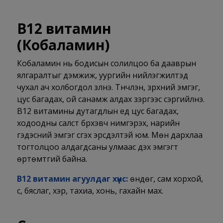
В12 витамин
(
Кобаламин)
Кобаламин нь бодисын солилцоо ба дааврын
ялгаралтыг дэмжиж, уургийн нийлэгжилтэд
чухал ач холбогдол үзүүлнэ. Түүнчлэн, зүрхний эмгэг,
цус багадах, ой санамж алдах зэргээс сэргийлнэ.
В12 витамины дутагдлын үед цус багадах,
ходоодны салст бүрхэвч нимгэрэх, нарийн
гэдэсний эмгэг үүсгэх эрсдэлтэй юм. Мөн дархлаа
тогтолцоо алдагдсаны улмаас үүдэх эмгэгт
өртөмтгий байна.
В12 витамин агуулдаг хүнс:
өндөг, сам хорхой,
сүү, бяслаг, үхэр, тахиа, хонь, гахайн мах.