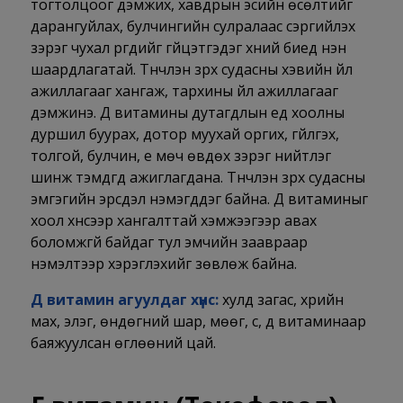
тогтолцоог дэмжих, хавдрын эсийн өсөлтийг
дарангуйлах, булчингийн сулралаас сэргийлэх
зэрэг чухал үүргүүдийг гүйцэтгэдэг хүний биед нэн
шаардлагатай. Түүнчлэн зүрх судасны хэвийн үйл
ажиллагааг хангаж, тархины үйл ажиллагааг
дэмжинэ. Д витамины дутагдлын үед хоолны
дуршил буурах, дотор муухай оргих, гүйлгэх,
толгой, булчин, үе мөч өвдөх зэрэг нийтлэг
шинж тэмдгүүд ажиглагдана. Түүнчлэн зүрх судасны
эмгэгийн эрсдэл нэмэгддэг байна. Д витаминыг
хоол хүнсээр хангалттай хэмжээгээр авах
боломжгүй байдаг тул эмчийн заавраар
нэмэлтээр хэрэглэхийг зөвлөж байна.
Д витамин агуулдаг хүнс:
хулд загас, үхрийн
мах, элэг, өндөгний шар, мөөг, сүү, д витаминаар
баяжуулсан өглөөний цай.