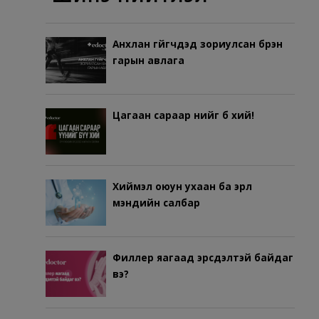
Анхлан гүйгчдэд зориулсан бүрэн
гарын авлага
Цагаан сараар үүнийг бүү хий!
Хиймэл оюун ухаан ба эрүүл
мэндийн салбар
Филлер яагаад эрсдэлтэй байдаг
вэ?