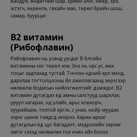
вандуй, өндөгний шар, үхрийн элэг, бөөр, зүрх,
эсгэгч, хөрөнгө, гахайн мах, төрөл бүрийн шош,
самар, буурцаг.
В2
витамин
(
Рибофлавин)
Рибофлавин нь усанд уусдаг В бүлгийн
витамины нэг төрөл юм. Энэ нь нүүрс ус, өөх
тосыг задлахад тустай. Түүнчлэн нүдний эрүүл мэнд,
дархлаа тогтолцооны үйл ажиллагаанд эерэгээр
нөлөөлж бодисын нийлэгжилтийг дэмждэг. В2
витамин дутагдах үед амны салстууд шархлах,
уруул хагарах, нүд улайх, арьс ховхорч,
хуурайших, толгой эргэх, үс унах, нойр муудах
зэрэг шинж тэмдгүүд илэрнэ. Харин архаг
дутагдлын үед цус багадалт, мэдрэлийн зарим
эмгэг үүсэхэд нөлөөлөх гол хүчин зүйл болох