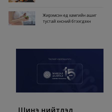
Жирэмсэн үед хамгийн ашиг
тустай хүнсний бүтээгдэхүүн
Шинэ нийтлэл