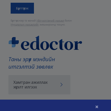
Бүртгүүлснээр та манай
Үйлчилгээний нөхцөл
болон
Нууцлалын нөхцөлийг
зөвшөөрсөнд тооцно.
Таны эрүүл мэндийн
итгэлтэй зөвлөх
Хамтран ажиллах
хүсэлт илгээх
×