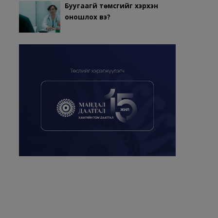
Буугаагүй төмсгийг хэрхэн
оношлох вэ?