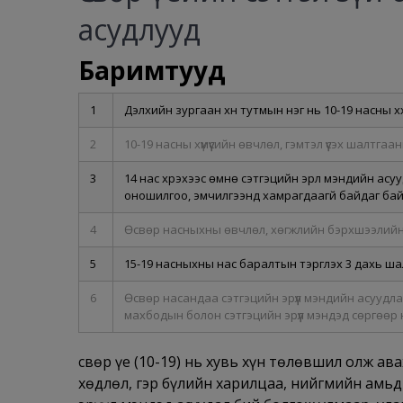
асудлууд
Баримтууд
1
Дэлхийн зургаан хүн тутмын нэг нь 10-19 насны хүүх
2
10-19 насны хүмүүсийн өвчлөл, гэмтэл үүсэх шалтга
3
14 нас хүрэхээс өмнө сэтгэцийн эрүүл мэндийн а
оношилгоо, эмчилгээнд хамрагдаагүй байдаг бай
4
Өсвөр насныхны өвчлөл, хөгжлийн бэрхшээлийн т
5
15-19 насныхны нас баралтын тэргүүлэх 3 дахь ш
6
Өсвөр насандаа сэтгэцийн эрүүл мэндийн асуудлаа
махбодын болон сэтгэцийн эрүүл мэндэд сөргөөр
Өсвөр үе (10-19) нь хувь хүн төлөвшил олж ав
хөдлөл, гэр бүлийн харилцаа, нийгмийн амьд