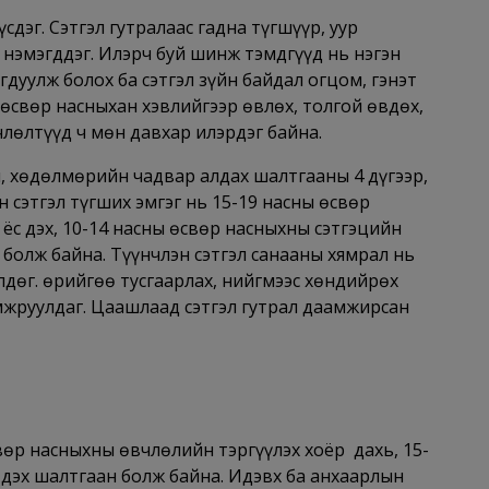
үсдэг. Сэтгэл гутралаас гадна түгшүүр, уур
 нэмэгддэг. Илэрч буй шинж тэмдгүүд нь нэгэн
агдуулж болох ба сэтгэл зүйн байдал огцом, гэнэт
 өсвөр насныхан хэвлийгээр өвлөх, толгой өвдөх,
лөлтүүд ч мөн давхар илэрдэг байна.
л, хөдөлмөрийн чадвар алдах шалтгааны 4 дүгээр,
н сэтгэл түгших эмгэг нь 15-19 насны өсвөр
ёс дэх, 10-14 насны өсвөр насныхны сэтгэцийн
 болж байна. Түүнчлэн сэтгэл санааны хямрал нь
лдөг. Өөрийгөө тусгаарлах, нийгмээс хөндийрөх
жруулдаг. Цаашлаад сэтгэл гутрал даамжирсан
вөр насныхны өвчлөлийн тэргүүлэх хоёр дахь, 15-
 дэх шалтгаан болж байна. Идэвх ба анхаарлын