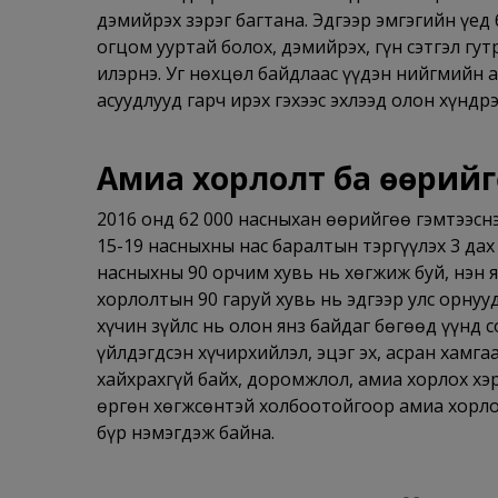
дэмийрэх зэрэг багтана. Эдгээр эмгэгийн үед
огцом ууртай болох, дэмийрэх, гүн сэтгэл гут
илэрнэ. Уг нөхцөл байдлаас үүдэн нийгмийн 
асуудлууд гарч ирэх гэхээс эхлээд олон хүндр
Амиа хорлолт ба өөрийг
2016 онд 62 000 насныхан өөрийгөө гэмтээснэ
15-19 насныхны нас баралтын тэргүүлэх 3 да
насныхны 90 орчим хувь нь хөгжиж буй, нэн 
хорлолтын 90 гаруй хувь нь эдгээр улс орнуу
хүчин зүйлс нь олон янз байдаг бөгөөд үүнд с
үйлдэгдсэн хүчирхийлэл, эцэг эх, асран хамга
хайхрахгүй байх, доромжлол, амиа хорлох хэ
өргөн хөгжсөнтэй холбоотойгоор амиа хорлох
бүр нэмэгдэж байна.