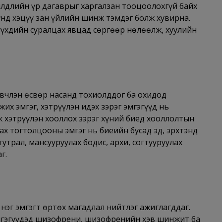
үйлдлийн үр дагаврыг харгалзан тооцоолохгүй байх
үнд хэцүү зан үйлийн шинж тэмдэг болж хувирна.
үүхдийн суралцах явцад сөргөөр нөлөөлж, хуулийн
эвчлэн өсвөр насанд тохиолддог ба охидод
их эмгэг, хэтрүүлэн идэх зэрэг эмгэгүүд нь
ж хэтрүүлэн хооллох зэрэг хүний биед хооллолтын
ах тогтолцооны эмгэг нь биеийн бусад эд, эрхтэнд
гутрал, мансууруулах бодис, архи, согтууруулах
г.
 нэг эмгэгт өртөх магадлал нийтлэг ажиглагддаг.
эмгэгүүдэд шизофрени, шизофренийн хэв шинжит ба