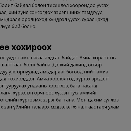
 бодит байдал болон төсөөлөл хоорондоо уусах,
рал, хий зүйл сонсогдох зэрэг шинж тэмдгүүд
амьдралд оролцоход хүндрэл үүсэх, суралцахад
элүүд бий болно.
өө хохироох
эс үүдэн амь насаа алдсан байдаг. Амиа хорлох нь
х шалтгаан болж байна. Дэлхий дахинд өсвөр
ядуу улс орнуудад амьдардаг бөгөөд нийт амиа
дад тохиолддог. Амиа хорлолтод хүргэх эрсдэлт
огтууруулах ундааны хэрэглээ, бага насанд
алагч, хүрээлэн орчноос хүссэн тусламжийг
рэгслийн хүртээмж зэрэг багтана. Мөн цахим сүлжээ
 зан үйлийн талаарх мэдээлэл хяналтаас гарч улам