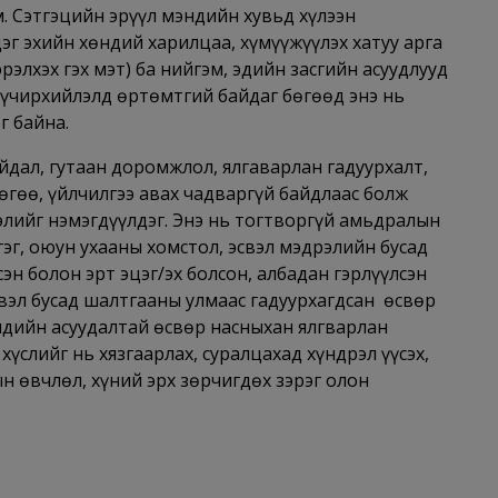
. Сэтгэцийн эрүүл мэндийн хувьд хүлээн
эг эхийн хөндий харилцаа, хүмүүжүүлэх хатуу арга
эрэлхэх гэх мэт) ба нийгэм, эдийн засгийн асуудлууд
хүчирхийлэлд өртөмтгий байдаг бөгөөд энэ нь
г байна.
дал, гутаан доромжлол, ялгаварлан гадуурхалт,
өгөө, үйлчилгээ авах чадваргүй байдлаас болж
элийг нэмэгдүүлдэг. Энэ нь тогтворгүй амьдралын
эг, оюун ухааны хомстол, эсвэл мэдрэлийн бусад
н болон эрт эцэг/эх болсон, албадан гэрлүүлсэн
свэл бусад шалтгааны улмаас гадуурхагдсан өсвөр
ндийн асуудалтай өсвөр насныхан ялгварлан
хүслийг нь хязгаарлах, суралцахад хүндрэл үүсэх,
н өвчлөл, хүний эрх зөрчигдөх зэрэг олон