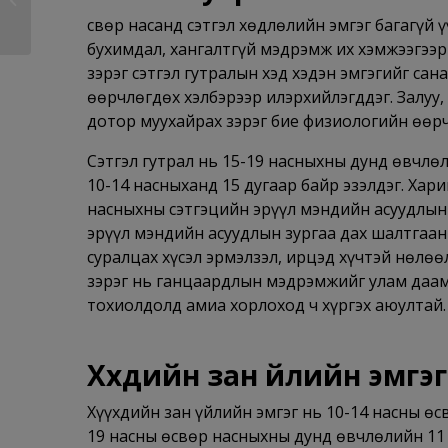
мэндээ дэмжих...
Өсвөр насанд сэтгэл хөдлөлийн эмгэг багагүй ү
бухимдал, хангалтгүй мэдрэмж их хэмжээгээр
зэрэг сэтгэл гутралын хэд хэдэн эмгэгийг сан
өөрчлөгдөх хэлбэрээр илэрхийлэгддэг. Залуу,
дотор муухайрах зэрэг бие физиологийн өөрч
Сэтгэл гутрал нь 15-19 насныхны дунд өвчлө
10-14 насныханд 15 дугаар байр эзэлдэг. Хари
насныхны сэтгэцийн эрүүл мэндийн асуудлын 
эрүүл мэндийн асуудлын зургаа дах шалтгаан
суралцах хүсэл эрмэлзэл, ирцэд хүчтэй нөлөө
зэрэг нь ганцаардлын мэдрэмжийг улам даам
тохиолдолд амиа хорлоход ч хүргэх аюултай.
Хүүхдийн зан үйлийн эмгэг
Хүүхдийн зан үйлийн эмгэг нь 10-14 насны өс
19 насны өсвөр насныхны дунд өвчлөлийн 11