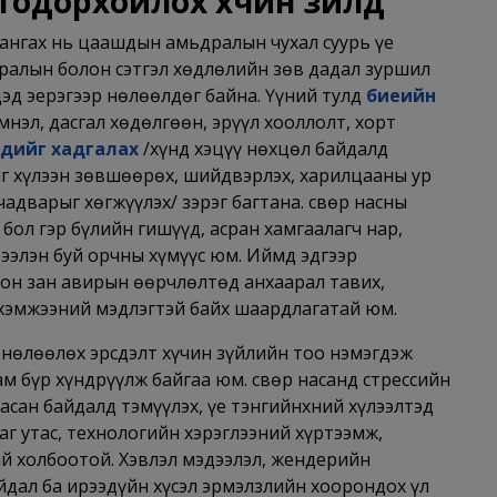
тодорхойлох хүчин зүйлүүд
хангах нь цаашдын амьдралын чухал суурь үе
дралын болон сэтгэл хөдлөлийн зөв дадал зуршил
дэд эерэгээр нөлөөлдөг байна. Үүний тулд
биеийн
нэл, дасгал хөдөлгөөн, эрүүл хооллолт, хорт
эндийг хадгалах
/хүнд хэцүү нөхцөл байдалд
ийг хүлээн зөвшөөрөх, шийдвэрлэх, харилцааны ур
адварыг хөгжүүлэх/ зэрэг багтана. Өсвөр насны
бол гэр бүлийн гишүүд, асран хамгаалагч нар,
үрээлэн буй орчны хүмүүс юм. Иймд эдгээр
лон зан авирын өөрчлөлтөд анхаарал тавих,
 хэмжээний мэдлэгтэй байх шаардлагатай юм.
д нөлөөлөх эрсдэлт хүчин зүйлийн тоо нэмэгдэж
м бүр хүндрүүлж байгаа юм. Өсвөр насанд стрессийн
асан байдалд тэмүүлэх, үе тэнгийнхний хүлээлтэд
алаг утас, технологийн хэрэглээний хүртээмж,
ай холбоотой. Хэвлэл мэдээлэл, жендерийн
йдал ба ирээдүйн хүсэл эрмэлзлийн хоорондох үл