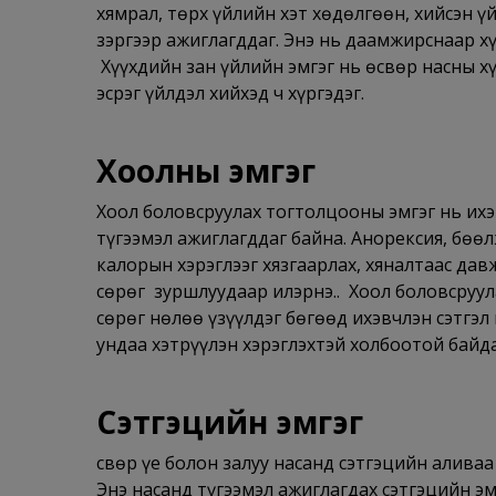
хямрал, төрх үйлийн хэт хөдөлгөөн, хийсэн 
зэргээр ажиглагддаг. Энэ нь даамжирснаар х
Хүүхдийн зан үйлийн эмгэг нь өсвөр насны х
эсрэг үйлдэл хийхэд ч хүргэдэг.
Хоолны эмгэг
Хоол боловсруулах тогтолцооны эмгэг нь их
түгээмэл ажиглагддаг байна. Анорексия, бөөлж
калорын хэрэглээг хязгаарлах, хяналтаас дав
сөрөг зуршлуудаар илэрнэ.. Хоол боловсруул
сөрөг нөлөө үзүүлдэг бөгөөд ихэвчлэн сэтгэл 
ундаа хэтрүүлэн хэрэглэхтэй холбоотой байда
Сэтгэцийн эмгэг
Өсвөр үе болон залуу насанд сэтгэцийн аливаа
Энэ насанд түгээмэл ажиглагдах сэтгэцийн 