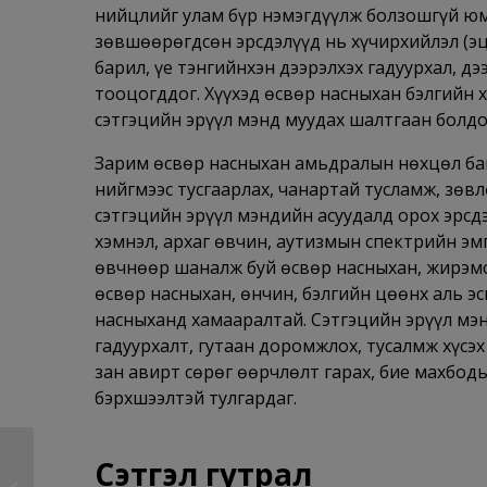
нийцлийг улам бүр нэмэгдүүлж болзошгүй юм
зөвшөөрөгдсөн эрсдэлүүд нь хүчирхийлэл (эц
барил, үе тэнгийнхэн дээрэлхэх гадуурхал, дэ
тооцогддог. Хүүхэд өсвөр насныхан бэлгийн 
сэтгэцийн эрүүл мэнд муудах шалтгаан болдо
Зарим өсвөр насныхан амьдралын нөхцөл бай
нийгмээс тусгаарлах, чанартай тусламж, зөвл
сэтгэцийн эрүүл мэндийн асуудалд орох эрсд
хэмнэл, архаг өвчин, аутизмын спектрийн эмг
өвчнөөр шаналж буй өсвөр насныхан, жирэмсэ
өсвөр насныхан, өнчин, бэлгийн цөөнх аль э
насныханд хамааралтай. Сэтгэцийн эрүүл мэ
гадуурхалт, гутаан доромжлох, тусалмж хүсэх 
зан авирт сөрөг өөрчлөлт гарах, бие махбоды
бэрхшээлтэй тулгардаг.
Сэтгэл гутрал
Ковид-19 туссаны
дараагаар эрүүл