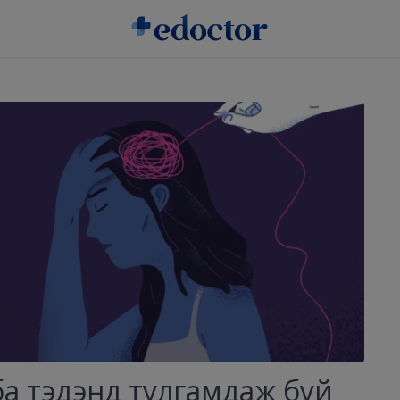
 ба тэдэнд тулгамдаж буй