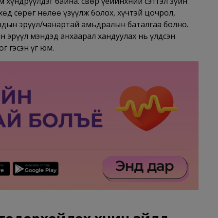
 хүндрүүлдэг байна. Өсвөр үеийнхний сэтгэл зүйн
хөд сөрөг нөлөө үзүүлж болох, хүчтэй цочрол,
ашдын эрүүл/чанартай амьдралын баталгаа болно.
н эрүүл мэндэд анхаарал хандуулах нь үлдсэн
 гэсэн үг юм.