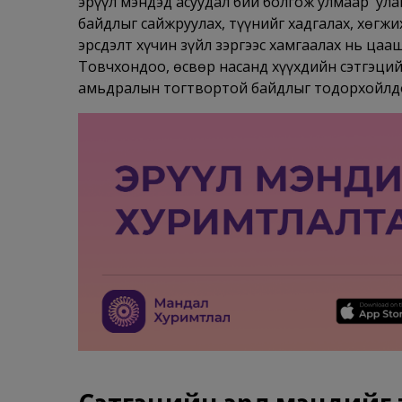
эрүүл мэндэд асуудал бий болгож улмаар улам
байдлыг сайжруулах, түүнийг хадгалах, хөгжи
эрсдэлт хүчин зүйл зэргээс хамгаалах нь ца
Товчхондоо, өсвөр насанд хүүхдийн сэтгэций
амьдралын тогтвортой байдлыг тодорхойлдог