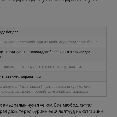
дүүд байдаг.
аны 16 хувийг сэтгэцийн эрүүл мэндийн асуудлууд эзэлж байна.
суудлын тал хувь нь тохиолддог боловч ихэнх тохиолдол
на.
эргүүлэх шалтгаануудын нэг нь сэтгэл гутрал юм.
алтгаан Амиа хорлолт юм.
 илрүүлж, шийдэж чадаагүйн улмаас насанд хүрэх үед бие
 нөлөөлж, амьдралын хэвийн хэмнэлийг хязгаарладаг.
ах амьдралын чухал үе юм. Бие махбод, сэтгэл
рал дахь төрөл бүрийн өөрчлөлтүүд нь сэтгэцийн