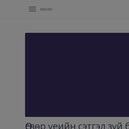
МЕНЮ
Өсвөр үеийн сэтгэл зүй