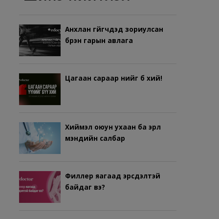
Анхлан гүйгчдэд зориулсан
бүрэн гарын авлага
Цагаан сараар үүнийг бүү хий!
Хиймэл оюун ухаан ба эрүүл
мэндийн салбар
Филлер яагаад эрсдэлтэй
байдаг вэ?