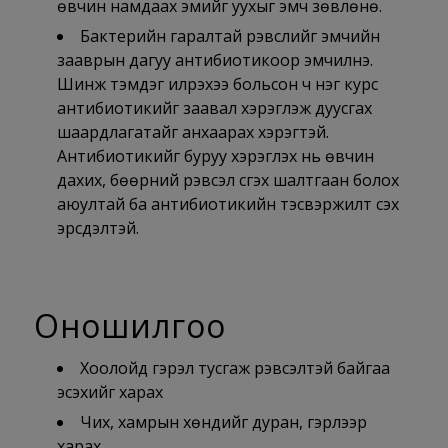
өвчин намдаах эмийг уухыг эмч зөвлөнө.
Бактерийн гаралтай үрэвслийг эмчийн
зааврын дагуу антибиотикоор эмчилнэ.
Шинж тэмдэг илрэхээ больсон ч нэг курс
антибиотикийг заавал хэрэглэж дуусгах
шаардлагатайг анхаарах хэрэгтэй.
Антибиотикийг буруу хэрэглэх нь өвчин
дахих, бөөрний үрэвсэл үүсгэх шалтгаан болох
аюултай ба антибиотикийн тэсвэржилт үүсэх
эрсдэлтэй.
Оношилгоо
Хоолойд гэрэл тусгаж үрэвсэлтэй байгаа
эсэхийг харах
Чих, хамрын хөндийг дуран, гэрлээр
харах