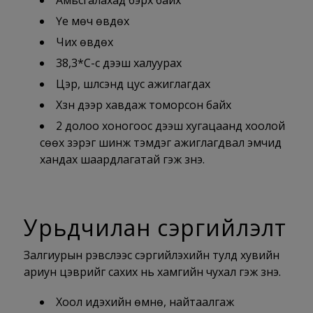
Амьсгалахад бэрх байх
Үе мөч өвдөх
Чих өвдөх
38,3*C-с дээш халуурах
Цэр, шүлсэнд цус ажиглагдах
Хүзүүн дээр хавдаж томорсон байх
2 долоо хоногоос дээш хугацаанд хоолой
сөөх зэрэг шинж тэмдэг ажиглагдвал эмчид
хандах шаардлагатай гэж үзнэ.
Урьдчилан сэргийлэлт
Залгиурын үрэвслээс сэргийлэхийн тулд хувийн
ариун цэврийг сахих нь хамгийн чухал гэж үзнэ.
Хоол идэхийн өмнө, найтаалгаж