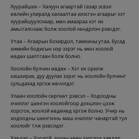
Хуурайших – Халуун агаартай газар эсвэл
өвлийн улиралд халаалтаа ихэсгэн агаарыг хэт
хуурайшуулснаар, мөн амаараа хэт их
амьсгалснаас болж хоолой хөндүүрлэн үрэвсдэг.
Утаа – Агаарын бохирдол, тамхины утаа, бусад
химийн бодисын үнэр зэрэг нь мөн хоолой
өвдөх шалтгаан болж болно.
Хоолойн булчин өвдөх – Хэт их орилж
хашхирах, дуу дуулах зэрэг нь хоолойн булчинг
сульдахад хүргэж өвчлүүлдэг.
Улаан хоолойн сөргөөт үрэвсэл – Ходоодны
хүчиллэг шингэн хоолойгоор дээшлэн цээж
хорсгох, хоолой өвдөхөд хүргэж болно. Учир нь
ходоодны шингэннь маш хүчиллэг чанартай тул
хоолойг түлж үрэвсүүлдэг.
Хавдар – Хоолой, дууны хөвч зэргүүдэд хавдар