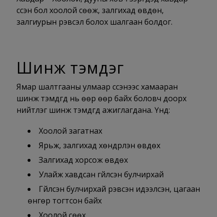
үүссэн бол хоолой сөөж, залгихад өвдөн,
залгиурын үрэвсэл болох шалгаан болдог.
Шинж тэмдэг
Ямар шалтгааны улмаар үүссэнээс хамааран
шинж тэмдгүүд нь өөр өөр байх боловч доорх
нийтлэг шинж тэмдгүүд ажиглагдана. Үүнд:
Хоолой загатнах
Ярьж, залгихад хөндүүрлэн өвдөх
Залгихад хорсож өвдөх
Улайж хавдсан гүйлсэн булчирхай
Гүйлсэн булчирхай үрэвсэн идээлсэн, цагаан
өнгөр тогтсон байх
Хоолой сөөх