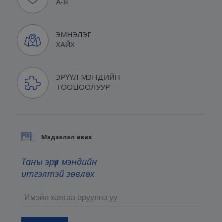
А-Я
ЭМНЭЛЭГ
ХАЙХ
ЭРҮҮЛ МЭНДИЙН
ТООЦООЛУУР
Мэдээлэл авах
Таны эрүүл мэндийн
итгэлтэй зөвлөх