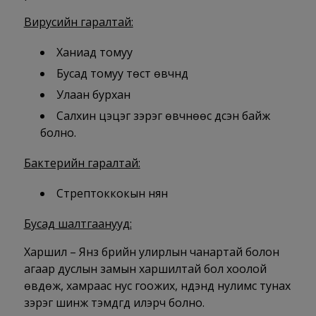
Вирусийн гаралтай:
Ханиад томуу
Бусад томуу төст өвчнүүд
Улаан бурхан
Салхин цэцэг зэрэг өвчнөөс үүдсэн байж
болно.
Бактерийн гаралтай:
Стрептоккокын нян
Бусад шалтгаанууд:
Харшил – Янз бүрийн улирлын чанартай болон
агаар дуслын замын харшилтай бол хоолой
өвдөж, хамраас нус гоожих, нүдэнд нулимс тунах
зэрэг шинж тэмдгүүд илэрч болно.