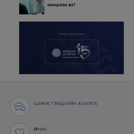
оношлох вэ?
ШИНЖ ТЭМДГИЙН АСУУЛГА
ӨВЧИН