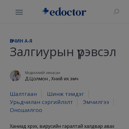
ӨВЧИН A-Я
Залгиурын үрэвсэл
Мэдээллийг хянасан
Д.Цолмон , Хүний их эмч
Шалтгаан
Шинж тэмдэг
Урьдчилан сэргийлэлт
Эмчилгээ
Оношилгоо
Ханиад хүрэх, вирусийн гаралтай халдвар авах