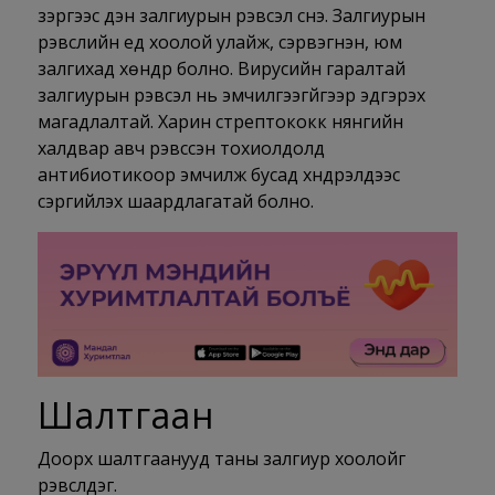
зэргээс үүдэн залгиурын үрэвсэл үүснэ. Залгиурын
үрэвслийн үед хоолой улайж, сэрвэгнэн, юм
залгихад хөндүүр болно. Вирусийн гаралтай
залгиурын үрэвсэл нь эмчилгээгүйгээр эдгэрэх
магадлалтай. Харин стрептококк нянгийн
халдвар авч үрэвссэн тохиолдолд
антибиотикоор эмчилж бусад хүндрэлүүдээс
сэргийлэх шаардлагатай болно.
Шалтгаан
Доорх шалтгаанууд таны залгиур хоолойг
үрэвсүүлдэг.