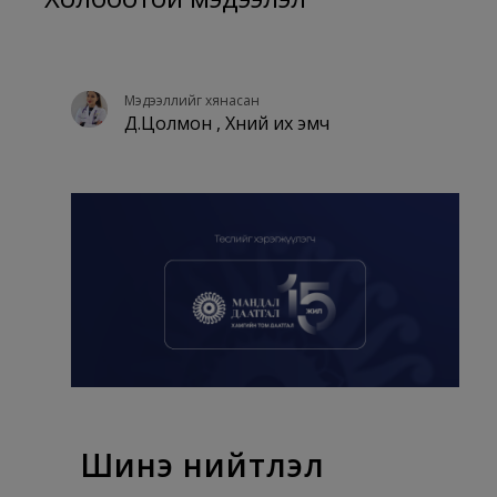
Мэдээллийг хянасан
Д.Цолмон , Хүний их эмч
Шинэ нийтлэл