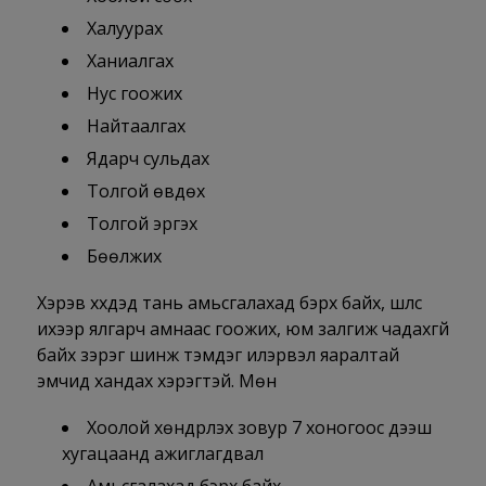
Халуурах
Ханиалгах
Нус гоожих
Найтаалгах
Ядарч сульдах
Толгой өвдөх
Толгой эргэх
Бөөлжих
Хэрэв хүүхдэд тань амьсгалахад бэрх байх, шүлс
ихээр ялгарч амнаас гоожих, юм залгиж чадахгүй
байх зэрэг шинж тэмдэг илэрвэл яаралтай
эмчид хандах хэрэгтэй. Мөн
Хоолой хөндүүрлэх зовур 7 хоногоос дээш
хугацаанд ажиглагдвал