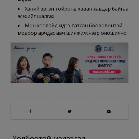
Хүзүүний эргэн тойронд хаван хавдар байгаа
эсэхийг шалгах
Мөн хоолойд идээ татсан бол хөвөнтэй
модоор арчдас авч шинжилснээр оношилно.
Холбоотой мэдээлэл