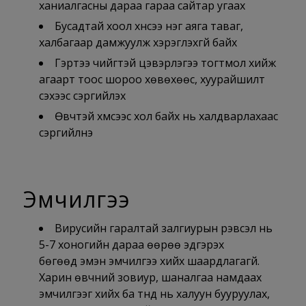
ханиалгасны дараа гараа сайтар угаах
Бусадтай хоол хүнсээ нэг аяга таваг,
халбагаар дамжуулж хэрэглэхгүй байх
Гэртээ чийгтэй цэвэрлэгээ тогтмол хийж
агаарт тоос шороо хөвөхөөс, хуурайшилт
үүсэхээс сэргийлэх
Өвчтэй хүмүүсээс хол байх нь халдварлахаас
сэргийлнэ
Эмчилгээ
Вирусийн гаралтай залгиурын үрэвсэл нь
5-7 хоногийн дараа өөрөө эдгэрэх
бөгөөд эмэн эмчилгээ хийх шаардлагагүй.
Харин өвчний зовиур, шаналгаа намдаах
эмчилгээг хийх ба түүнд нь халуун бууруулах,