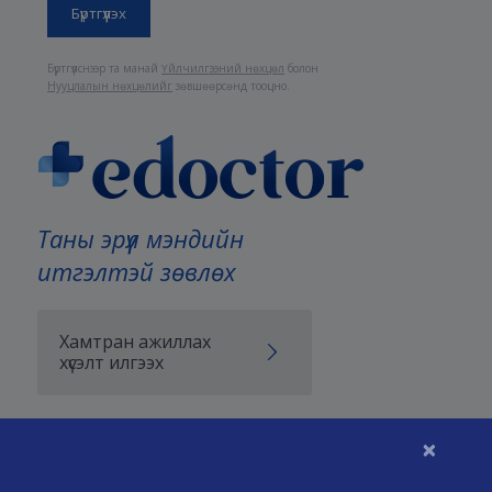
Бүртгүүлснээр та манай
Үйлчилгээний нөхцөл
болон
Нууцлалын нөхцөлийг
зөвшөөрсөнд тооцно.
Таны эрүүл мэндийн
итгэлтэй зөвлөх
Хамтран ажиллах
хүсэлт илгээх
×