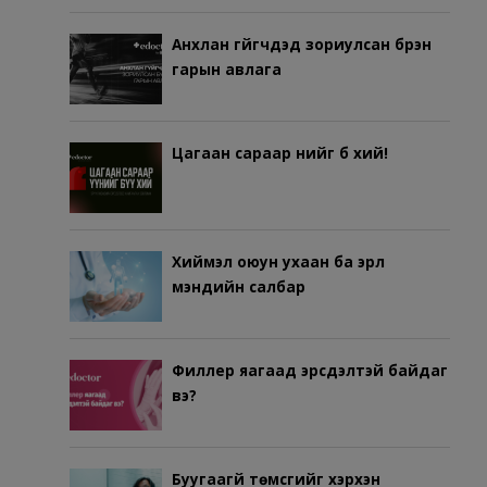
Анхлан гүйгчдэд зориулсан бүрэн
гарын авлага
Цагаан сараар үүнийг бүү хий!
Хиймэл оюун ухаан ба эрүүл
мэндийн салбар
Филлер яагаад эрсдэлтэй байдаг
вэ?
Буугаагүй төмсгийг хэрхэн