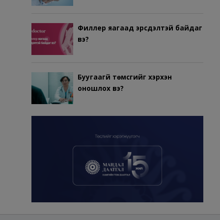
Филлер яагаад эрсдэлтэй байдаг
вэ?
Буугаагүй төмсгийг хэрхэн
оношлох вэ?