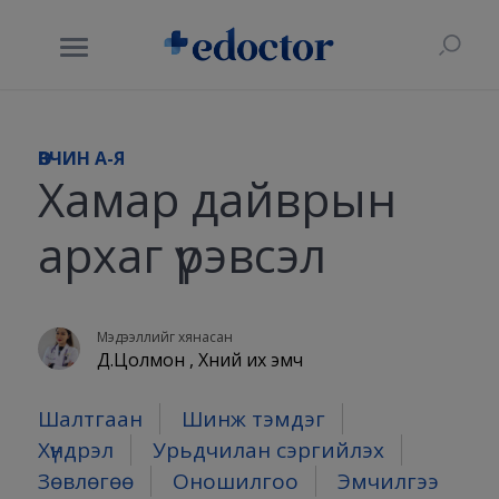
ӨВЧИН A-Я
Хамар дайврын
архаг үрэвсэл
Мэдээллийг хянасан
Д.Цолмон , Хүний их эмч
Шалтгаан
Шинж тэмдэг
Хүндрэл
Урьдчилан сэргийлэх
Зөвлөгөө
Оношилгоо
Эмчилгээ