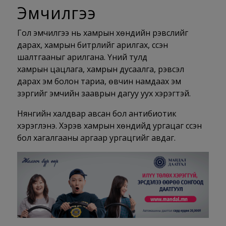
Эмчилгээ
Гол эмчилгээ нь хамрын хөндийн үрэвслийг
дарах, хамрын битүүрлийг арилгах, үүссэн
шалтгааныг арилгана. Үүний тулд
хамрын цацлага, хамрын дусаалга, үрэвсэл
дарах эм болон тариа, өвчин намдаах эм
зэргийг эмчийн зааврын дагуу уух хэрэгтэй.
Нянгийн халдвар авсан бол антибиотик
хэрэглэнэ. Хэрэв хамрын хөндийд ургацаг үүссэн
бол хагалгааны аргаар ургацгийг авдаг.