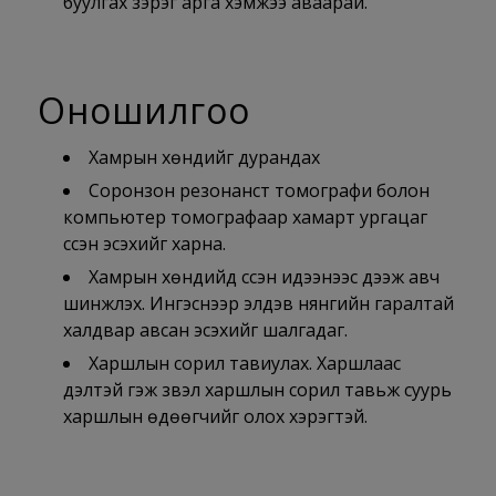
буулгах зэрэг арга хэмжээ аваарай.
Оношилгоо
Хамрын хөндийг дурандах
Соронзон резонанст томографи болон
компьютер томографаар хамарт ургацаг
үүссэн эсэхийг харна.
Хамрын хөндийд үүссэн идээнээс дээж авч
шинжлэх. Ингэснээр элдэв нянгийн гаралтай
халдвар авсан эсэхийг шалгадаг.
Харшлын сорил тавиулах. Харшлаас
үүдэлтэй гэж үзвэл харшлын сорил тавьж суурь
харшлын өдөөгчийг олох хэрэгтэй.