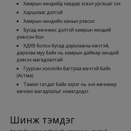
Хамрын хөндийд хавдар эсвэл ургацаг үүсэх
Харшлаас үүдэлтэй
Хамрын хөндийн ханын үрэвсэл
Бусад өвчнөөс үүдэлтэй хамрын хөндий
үрэвссэн бол
ХДХВ болон бусад дархлааны өвчтэй,
дархлаа муу байх нь хамрын дайвар хөндий
үрэвсэх магадлалтай
Гуурсан хоолойн багтраа өвчтэй байх
(Астма)
Тамхи татдаг байх зэрэг нь энэ өвчнөөр
өвчлөх магадлалыг нэмэгдүүлдэг.
Шинж тэмдэг