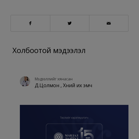
Холбоотой мэдээлэл
Мэдээллийг хянасан
Д.Цолмон , Хүний их эмч