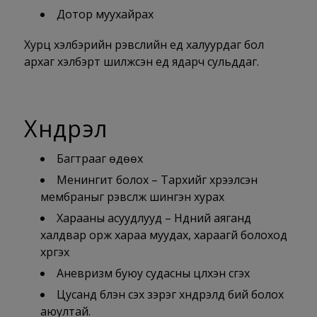
Дотор муухайрах
Хурц хэлбэрийн үрэвслийн үед халуурдаг бол
архаг хэлбэрт шилжсэн үед ядарч сульддаг.
Хүндрэл
Багтрааг өдөөх
Менингит болох – Тархийг хүрээлсэн
мембраныг үрэвсүүлж шингэн хурах
Харааны асуудлууд – Нүдний аяганд
халдвар орж хараа муудах, хараагүй болоход
хүргэх
Аневризм буюу судасны цүлхэн үүсгэх
Цусанд бүлэн үүсэх зэрэг хүндрэлүүд бий болох
аюултай.