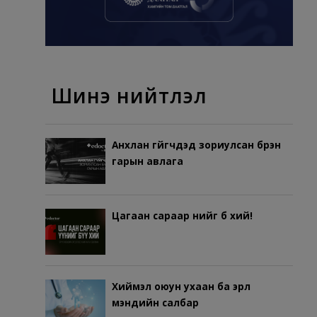
Шинэ нийтлэл
Анхлан гүйгчдэд зориулсан бүрэн
гарын авлага
Цагаан сараар үүнийг бүү хий!
Хиймэл оюун ухаан ба эрүүл
мэндийн салбар