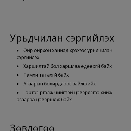
Урьдчилан сэргийлэх
Ойр ойрхон ханиад хүрэхээс урьдчилан
сэргийлэх
Харшилтай бол харшлаа өдөөхгүй байх
Тамхи татахгүй байх
Агаарын бохирдлоос зайлсхийх
Гэртээ үргэлж чийгтэй цэвэрлэгээ хийж
агаараа цэвэршүүлж байх.
Зөвлөгөө