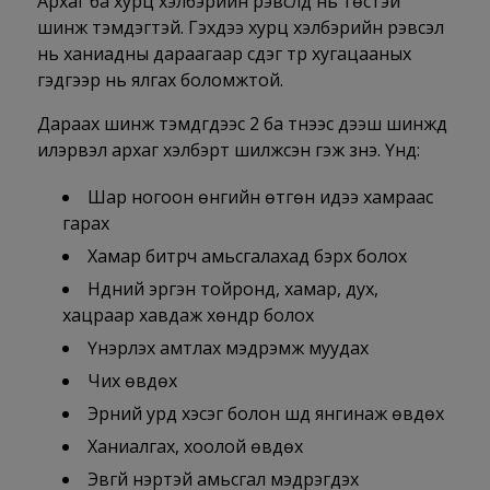
Архаг ба хурц хэлбэрийн үрэвслүүд нь төстэй
шинж тэмдэгтэй. Гэхдээ хурц хэлбэрийн үрэвсэл
нь ханиадны дараагаар үүсдэг түр хугацааных
гэдгээр нь ялгах боломжтой.
Дараах шинж тэмдгүүдээс 2 ба түүнээс дээш шинжүүд
илэрвэл архаг хэлбэрт шилжсэн гэж үзнэ. Үүнд:
Шар ногоон өнгийн өтгөн идээ хамраас
гарах
Хамар битүүрч амьсгалахад бэрх болох
Нүдний эргэн тойронд, хамар, дух,
хацраар хавдаж хөндүүр болох
Үнэрлэх амтлах мэдрэмж муудах
Чих өвдөх
Эрүүний урд хэсэг болон шүд янгинаж өвдөх
Ханиалгах, хоолой өвдөх
Эвгүй үнэртэй амьсгал мэдрэгдэх