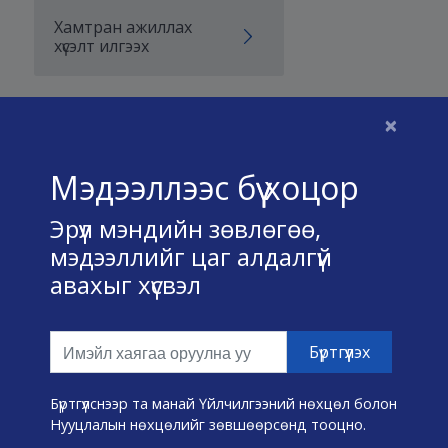
Хамтран ажиллах
хүсэлт илгээх
×
Бидний тухай
Мэдээллээс бүү хоцор
Үйлчилгээний нөхцөл
Эрүүл мэндийн зөвлөгөө,
Нууц хадгалах тухай
мэдээллийг цаг алдалгүй
авахыг хүсвэл
Холбоо барих
Өвчин А-Я
Эмнэлэг хайх
Бүртгүүлснээр та манай Үйлчилгээний нөхцөл болон
Нууцлалын нөхцөлийг зөвшөөрсөнд тооцно.
Эрүүл мэндийн хэрэгслүүд