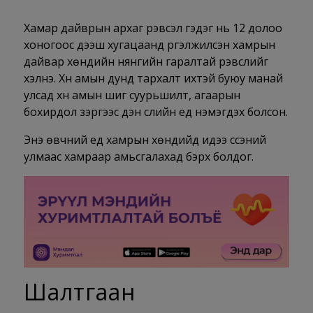
Хамар дайврын архаг үрэвсэл гэдэг нь 12 долоо
хоногоос дээш хугацаанд үргэлжилсэн хамрын
дайвар хөндийн нянгийн гаралтай үрэвслийг
хэлнэ. Хүн амын дунд тархалт ихтэй буюу манай
улсад хүн амын шигүү суурьшилт, агаарын
бохирдол зэргээс үүдэн сүүлийн үед нэмэгдэх болсон.
Энэ өвчний үед хамрын хөндийд идээ үүссэний
улмаас хамраар амьсгалахад бэрх болдог.
Шалтгаан