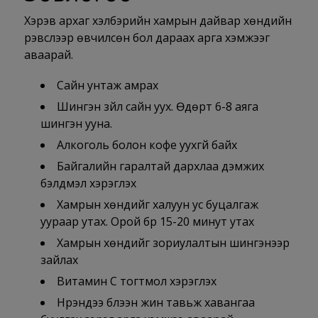
Хэрэв архаг хэлбэрийн хамрын дайвар хөндийн
үрэвслээр өвчилсөн бол дараах арга хэмжээг
аваарай.
Сайн унтаж амрах
Шингэн зүйл сайн уух. Өдөрт 6-8 аяга
шингэн ууна.
Алкоголь болон кофе уухгүй байх
Байгалийн гаралтай дархлаа дэмжих
бэлдмэл хэрэглэх
Хамрын хөндийг халуун ус буцалгаж
уураар утах. Орой бүр 15-20 минут утах
Хамрын хөндийг зориулалтын шингэнээр
зайлах
Витамин С тогтмол хэрэглэх
Нүүрэндээ бүлээн жин тавьж хавангаа