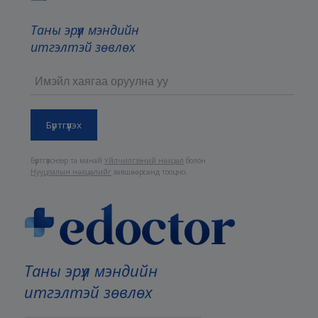
Таны эрүүл мэндийн
итгэлтэй зөвлөх
Бүртгүүлснээр та манай
Үйлчилгээний нөхцөл
болон
Нууцлалын нөхцөлийг
зөвшөөрсөнд тооцно.
Таны эрүүл мэндийн
итгэлтэй зөвлөх