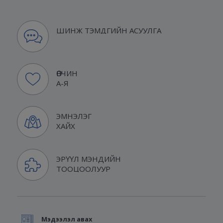
ШИНЖ ТЭМДГИЙН АСУУЛГА
ӨВЧИН
А-Я
ЭМНЭЛЭГ
ХАЙХ
ЭРҮҮЛ МЭНДИЙН
ТООЦООЛУУР
Мэдээлэл авах