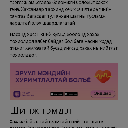
тээглэж амьсгалах боломжгүй болохыг хахах
гэнэ. Хахсанаар тархинд очих хүчилтөрөгчийн
хэмжээ багасдаг тул анхан шатны тусламж
яаралтай үзүүлэх шаардлагатай.
Насанд хүрсэн хүний хувьд хоолонд хахах
тохиолдол элбэг байдаг бол бага насны хүүхдэд
жижиг хэмжээтэй бусад зүйлсэд хахах нь нийтлэг
тохиолддог.
Шинж тэмдэг
Хахаж байгаагийн хамгийн нийтлэг шинж