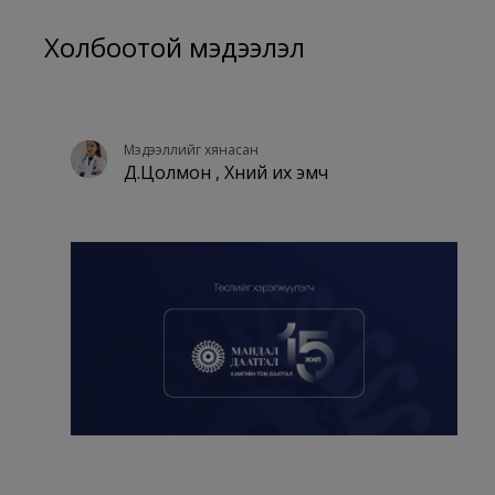
Холбоотой мэдээлэл
Мэдээллийг хянасан
Д.Цолмон , Хүний их эмч