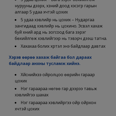
нурууны дээрх, хүзүүний доод хэсэгрүү гарын
алгаар 5 удаа хүчтэй цохих
5 удаа хэвлийрүү нь цохих – Нударгаа
зангидаад хэвлийрүү нь цохино. Эсвэл хахаж
буй хүний ард нь зогсоод бага зэрэг
бөхийлгөж хэвлийгээр нь тэвэрч дээш татна.
Хахахаа болих хүртэл энэ байдлаар давтах
Хэрэв өөрөө хахаж байгаа бол дараах
байдлаар анхны тусламж хийнэ.
Хүйснийхээ ойролцоо өөрийн гараар
цохих
Нэг гараараа нөгөө гар дээрээ тавьж
хэвлийгээ шахах
Нэг гараараа хэвлийрүүгээ ойр ойрхон
хүчтэй цохих