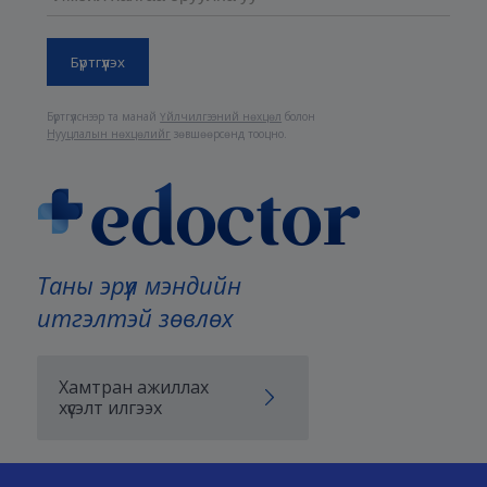
Бүртгүүлснээр та манай
Үйлчилгээний нөхцөл
болон
Нууцлалын нөхцөлийг
зөвшөөрсөнд тооцно.
Таны эрүүл мэндийн
итгэлтэй зөвлөх
Хамтран ажиллах
хүсэлт илгээх