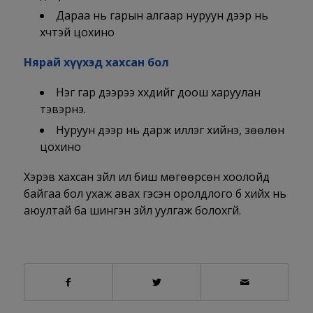
Дараа нь гарын алгаар нуруун дээр нь
хүчтэй цохино
Нярай хүүхэд хахсан бол
Нэг гар дээрээ хүүхдийг доош харуулан
тэвэрнэ.
Нуруун дээр нь дарж иллэг хийнэ, зөөлөн
цохино
Хэрэв хахсан зүйл ил биш мөгөөрсөн хоолойд
байгаа бол ухаж авах гэсэн оролдлого бүү хийх нь
аюултай ба шингэн зүйл уулгаж болохгүй.