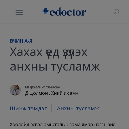
ӨВЧИН A-Я
Хахах үед үзүүлэх
анхны тусламж
Мэдээллийг хянасан
Д.Цолмон , Хүний их эмч
Шинж тэмдэг
Анхны тусламж
Хоолойд эсвэл амьсгалын замд ямар нэгэн зүйл