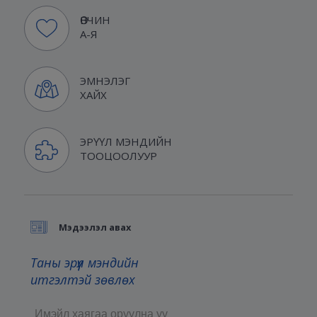
ӨВЧИН
А-Я
ЭМНЭЛЭГ
ХАЙХ
ЭРҮҮЛ МЭНДИЙН
ТООЦООЛУУР
Мэдээлэл авах
Таны эрүүл мэндийн
итгэлтэй зөвлөх