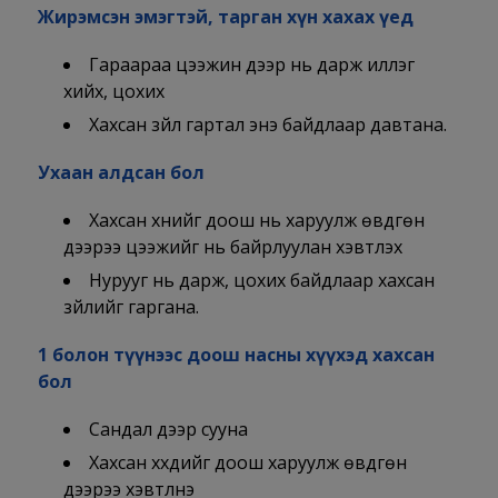
Жирэмсэн эмэгтэй, тарган хүн хахах үед
Гараараа цээжин дээр нь дарж иллэг
хийх, цохих
Хахсан зүйл гартал энэ байдлаар давтана.
Ухаан алдсан бол
Хахсан хүнийг доош нь харуулж өвдгөн
дээрээ цээжийг нь байрлуулан хэвтүүлэх
Нурууг нь дарж, цохих байдлаар хахсан
зүйлийг гаргана.
1 болон түүнээс доош насны хүүхэд хахсан
бол
Сандал дээр сууна
Хахсан хүүхдийг доош харуулж өвдгөн
дээрээ хэвтүүлнэ