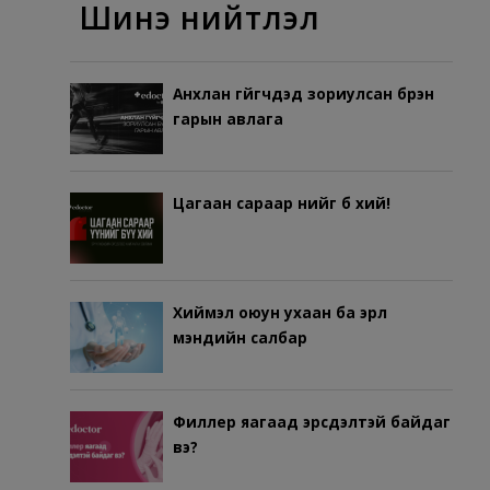
Шинэ нийтлэл
Анхлан гүйгчдэд зориулсан бүрэн
гарын авлага
Цагаан сараар үүнийг бүү хий!
Хиймэл оюун ухаан ба эрүүл
мэндийн салбар
Филлер яагаад эрсдэлтэй байдаг
вэ?