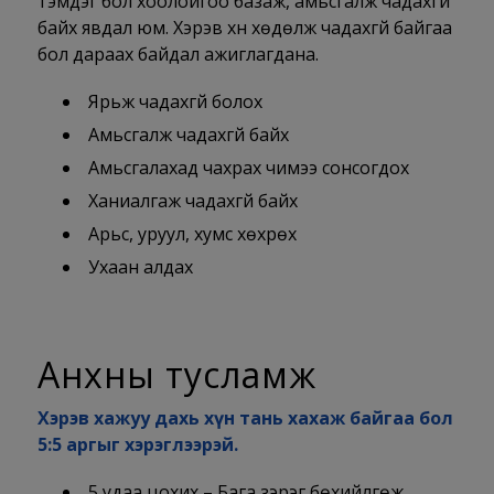
тэмдэг бол хоолойгоо базаж, амьсгалж чадахгүй
байх явдал юм. Хэрэв хүн хөдөлж чадахгүй байгаа
бол дараах байдал ажиглагдана.
Ярьж чадахгүй болох
Амьсгалж чадахгүй байх
Амьсгалахад чахрах чимээ сонсогдох
Ханиалгаж чадахгүй байх
Арьс, уруул, хумс хөхрөх
Ухаан алдах
Анхны тусламж
Хэрэв хажуу дахь хүн тань хахаж байгаа бол
5:5 аргыг хэрэглээрэй.
5 удаа цохих – Бага зэрэг бөхийлгөж