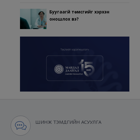
Буугаагүй төмсгийг хэрхэн
оношлох вэ?
ШИНЖ ТЭМДГИЙН АСУУЛГА