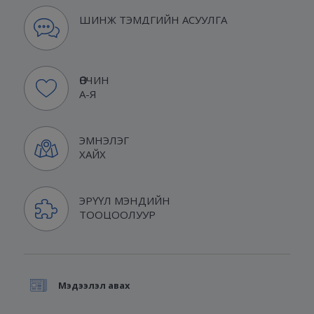
ШИНЖ ТЭМДГИЙН АСУУЛГА
ӨВЧИН
А-Я
ЭМНЭЛЭГ
ХАЙХ
ЭРҮҮЛ МЭНДИЙН
ТООЦООЛУУР
Мэдээлэл авах