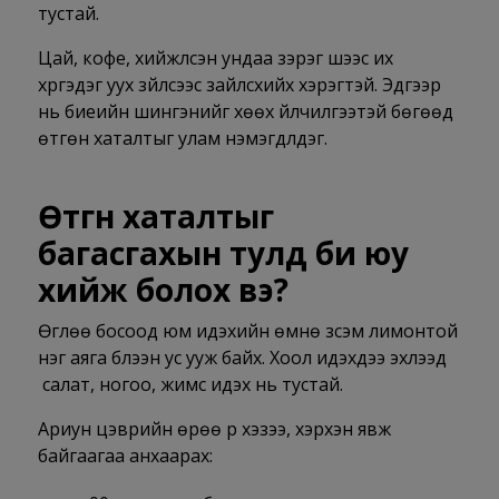
тустай.
Цай, кофе, хийжүүлсэн ундаа зэрэг шээс их
хүргэдэг уух зүйлсээс зайлсхийх хэрэгтэй. Эдгээр
нь биеийн шингэнийг хөөх үйлчилгээтэй бөгөөд
өтгөн хаталтыг улам нэмэгдүүлдэг.
Өтгөн хаталтыг
багасгахын тулд би юу
хийж болох вэ?
Өглөө босоод юм идэхийн өмнө зүсэм лимонтой
нэг аяга бүлээн ус ууж байх. Хоол идэхдээ эхлээд
салат, ногоо, жимс идэх нь тустай.
Ариун цэврийн өрөө рүү хэзээ, хэрхэн явж
байгаагаа анхаарах: