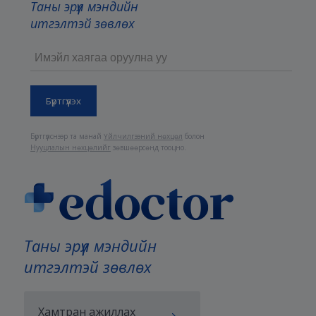
Таны эрүүл мэндийн
итгэлтэй зөвлөх
Бүртгүүлснээр та манай
Үйлчилгээний нөхцөл
болон
Нууцлалын нөхцөлийг
зөвшөөрсөнд тооцно.
Таны эрүүл мэндийн
итгэлтэй зөвлөх
Хамтран ажиллах