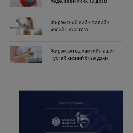
хөдөлгөөн хийх 13 дүрэм
Жирэмсний үеийн фолийн
хүчлийн хэрэглээ
Жирэмсэн үед хамгийн ашиг
тустай хүнсний бүтээгдэхүүн