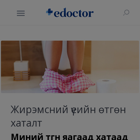
Жирэмсний үеийн өтгөн
хаталт
Миний өтгөн яагаад хатаад