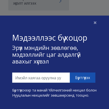
хүсэлт илгээх
×
Бидний тухай
Мэдээллээс бүү хоцор
Үйлчилгээний нөхцөл
Эрүүл мэндийн зөвлөгөө,
Нууц хадгалах тухай
мэдээллийг цаг алдалгүй
авахыг хүсвэл
Холбоо барих
Өвчин А-Я
Эмнэлэг хайх
Бүртгүүлснээр та манай Үйлчилгээний нөхцөл болон
Нууцлалын нөхцөлийг зөвшөөрсөнд тооцно.
Эрүүл мэндийн хэрэгслүүд