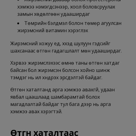
хэмжээ нэмэгдсэнээр, хоол боловсруулах
замын хөдөлгөөн удааширдаг
Төмрийн бэлдмэл болон төмөр агуулсан
жирэмсний витамин хэрэглэх
Жирэмсний хожуу үед, хүүхэд шулуун гэдсийг
шахсанаас өтгөн гадагшлалт мөн удааширдаг.
Хэрвээ жирэмслэхээс өмнө таны өтгөн хатдаг
байсан бол жирэмсэн болсон хойно шинж
тэмдэг нь илүү хүндрэх эрсдэлтэй байдаг.
Өтгөн хаталтанд арга хэмжээ авахгүй, удаан
явбал цаашлаад шамбарамтай болох
магадлалтай байдаг тул бага дээр нь арга
хэмжээ авах хэрэгтэй.
Өтгөн хаталтаас