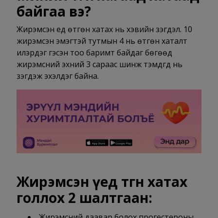
байгаа вэ?
Жирэмсэн үед өтгөн хатах нь хэвийн үзэгдэл. 10
жирэмсэн эмэгтэй тутмын 4 нь өтгөн хаталт
илэрдэг гэсэн тоо баримт байдаг бөгөөд
жирэмсний эхний 3 сараас шинж тэмдгүүд нь
үзэгдэж эхэлдэг байна.
Жирэмсэн үед өтгөн хатах
голлох 2 шалтгаан:
Жирэмсний даавар болох прогестероны