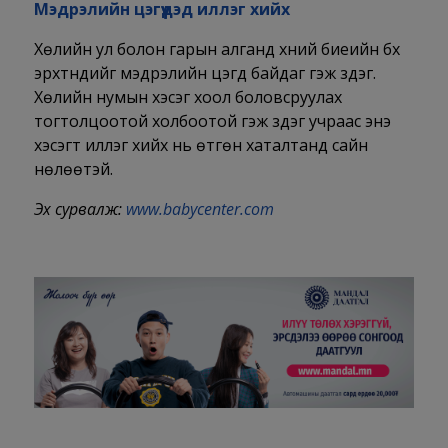
Мэдрэлийн цэгүүдэд иллэг хийх
Хөлийн ул болон гарын алганд хүний биеийн бүх
эрхтнүүдийг мэдрэлийн цэгүүд байдаг гэж үздэг.
Хөлийн нумын хэсэг хоол боловсруулах
тогтолцоотой холбоотой гэж үздэг учраас энэ
хэсэгт иллэг хийх нь өтгөн хаталтанд сайн
нөлөөтэй.
Эх сурвалж:
www.babycenter.com