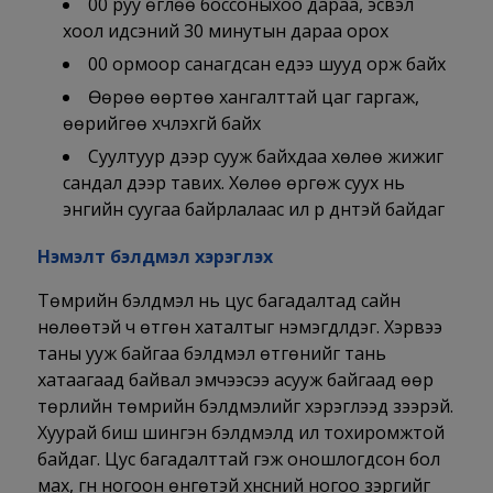
00 руу өглөө боссоныхоо дараа, эсвэл
хоол идсэний 30 минутын дараа орох
00 ормоор санагдсан үедээ шууд орж байх
Өөрөө өөртөө хангалттай цаг гаргаж,
өөрийгөө хүчлэхгүй байх
Суултуур дээр сууж байхдаа хөлөө жижиг
сандал дээр тавих. Хөлөө өргөж суух нь
энгийн суугаа байрлалаас илүү үр дүнтэй байдаг
Нэмэлт бэлдмэл хэрэглэх
Төмрийн бэлдмэл нь цус багадалтад сайн
нөлөөтэй ч өтгөн хаталтыг нэмэгдүүлдэг. Хэрвээ
таны ууж байгаа бэлдмэл өтгөнийг тань
хатаагаад байвал эмчээсээ асууж байгаад өөр
төрлийн төмрийн бэлдмэлийг хэрэглээд үзээрэй.
Хуурай биш шингэн бэлдмэлүүд илүү тохиромжтой
байдаг. Цус багадалттай гэж оношлогдсон бол
мах, гүн ногоон өнгөтэй хүнсний ногоо зэргийг