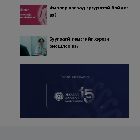
Филлер яагаад эрсдэлтэй байдаг
вэ?
Буугаагүй төмсгийг хэрхэн
оношлох вэ?