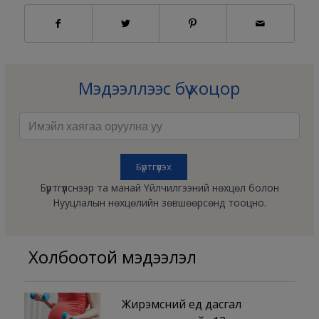
Мэдээллээс бүү хоцор
Бүртгүүлснээр та манай Үйлчилгээний нөхцөл болон
Нууцлалын нөхцөлийн зөвшөөрсөнд тооцно.
Холбоотой мэдээлэл
Жирэмсний үед дасгал