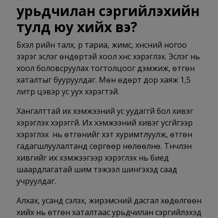
урьдчилан сэргийлэхийн
тулд юу хийх вэ?
Бүхэл үрийн талх, үр тариа, жимс, хүнсний ногоо
зэрэг эслэг өндөртэй хоол хүнс хэрэглэх. Эслэг нь
хоол боловсруулах тогтолцоог дэмжиж, өтгөн
хаталтыг бууруулдаг. Мөн өдөрт дор хаяж 1,5
литр цэвэр ус уух хэрэгтэй.
Хангалттай их хэмжээний ус уудаггүй бол хивэг
хэрэглэх хэрэггүй. Их хэмжээний хивэг усгүйгээр
хэрэглэх нь өтгөнийг хэт хуримтлуулж, өтгөн
гадагшлуулалтанд сөргөөр нөлөөлнө. Түүнчлэн
хивгийг их хэмжээгээр хэрэглэх нь биед
шаардлагатай шим тэжээл шингэхэд саад
учруулдаг.
Алхах, усанд сэлэх, жирэмсний дасгал хөдөлгөөн
хийх нь өтгөн хаталтаас урьдчилан сэргийлэхэд