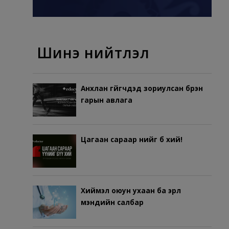
Шинэ нийтлэл
Анхлан гүйгчдэд зориулсан бүрэн
гарын авлага
Цагаан сараар үүнийг бүү хий!
Хиймэл оюун ухаан ба эрүүл
мэндийн салбар