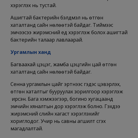
хэрэглэх нь тустай.
Ашигтай бактерийн бэлдмэл нь өтгөн
хаталтанд сайн нөлөөтэй байдаг. Тиймээс
эмчээсээ жирэмсний үед хэрэглэж болох ашигтай
бактерийн талаар лавлаарай.
Ургамлын ханд
Багваахай цэцэг, жамба цэцгийн цай өтгөн
хаталтанд сайн нөлөөтэй байдаг.
Сенна ургамлын цайг эртнээс гэдэс цэвэрлэх,
өтгөн хаталтыг бууруулах зорилгоор хэрэглэж
ирсэн. Бага хэмжээгээр, богино хугацаанд
эмчийн хяналтын дор хэрэглэж болно. Гэхдээ
жирэмсний сүүлийн хагаст хэрэглэхийг
хориглодог. Учир нь савны агшилт үүсгэх
магадлалтай.