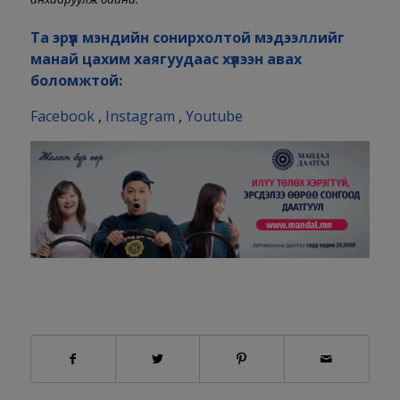
Та эрүүл мэндийн сонирхолтой мэдээллийг
манай цахим хаягуудаас хүлээн авах
боломжтой:
Facebook
,
Instagram
,
Youtube