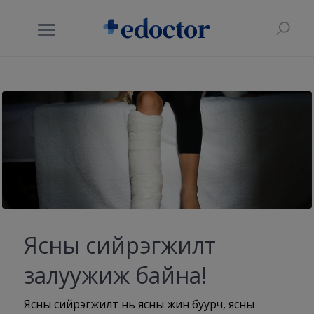
Ясны сийрэгжилт
залуужиж байна!
Ясны сийрэгжилт нь ясны жин буурч, ясны