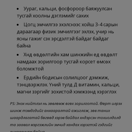
Уураг, кальци, фосфороор баяжуулсан
тусгай хоолны дэглэмийг сахих
Цогц эмчилгээ эхэлснээс хойш 3-4 сарын
дараагаар физик эмчилгээг эхлэх, учир нь
ясны гажиг үүсэх эрсдэлтэй байдаг байдаг
байна
Хүнд өвдөлтийн хам шинжийн үед өвдөлт
намдаах зорилгоор тусгай корсет өмсөх
боломжтой
Ердийн бодисын солилцоог дэмжиж,
тэнцвэржүүлэх. Үүний тулд Д витамин, кальци,
магни зэргийг зохистой хэмжээнд хэрэглэх
PS: Энэхүү нийтлэл нь зөвлөмж өгөх зорилготой. Өөрт илрэх
шинж тэмдгүүдийг анхааралтай ажиглаж, зөв таних
шаардлагатай бөгөөд хэрэв байдал хүндэрсэн тохиолдолд
та заавал мэргэжлийн эмчид хандах хэрэгтэй гэдгийг
анхааруулж байна.