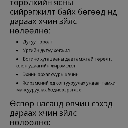
төрөлхийн ясны
сийрэгжилт байх бөгөөд үүнд
дараах хүчин зүйлс
нөлөөлнө:
Дутуу төрөлт
Ургийн дутуу хөгжил
Богино хугацааны давтамжтай төрөлт,
олон удаагийн жирэмслэлт
Эхийн архаг суурь өвчин
Жирэмсний үед согтууруулах ундаа, тамхи,
мансууруулах бодис хэрэглэх
Өсвөр насанд өвчин үүсэхэд
дараах хүчин зүйлс
нөлөөлнө: