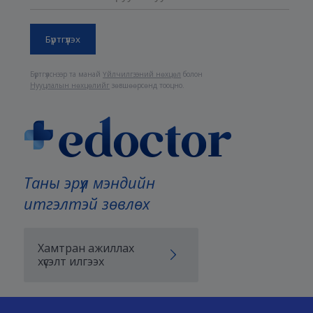
Бүртгүүлснээр та манай
Үйлчилгээний нөхцөл
болон
Нууцлалын нөхцөлийг
зөвшөөрсөнд тооцно.
Таны эрүүл мэндийн
итгэлтэй зөвлөх
Хамтран ажиллах
хүсэлт илгээх