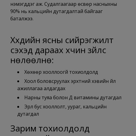
нэмэгддэг аж. Судалгаагаар өсвөр насныхны
90% нь кальцийн дутагдалтай байгааг
баталжээ.
Хүүхдийн ясны сийрэгжилт
үүсэхэд дараах хүчин зүйлс
нөлөөлнө:
Хөхөөр хооллоогүй тохиолдолд
Хоол боловсруулах эрхтний хэвийн үйл
ажиллагаа алдагдах
Нарны туяа болон Д витамины дутагдал
Эрүүл бус хооллолт, уураг, кальцийн
дутагдал
Зарим тохиолдолд