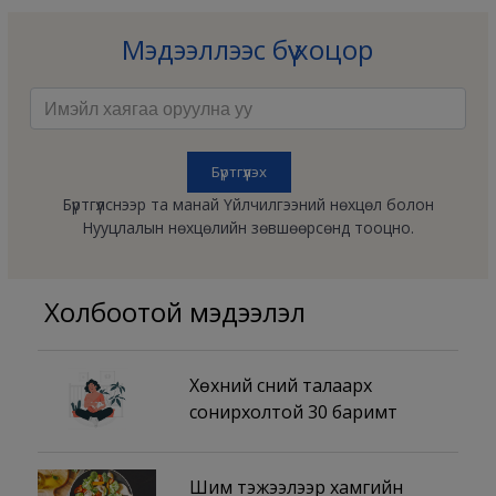
Мэдээллээс бүү хоцор
Бүртгүүлснээр та манай Үйлчилгээний нөхцөл болон
Нууцлалын нөхцөлийн зөвшөөрсөнд тооцно.
Холбоотой мэдээлэл
Хөхний сүүний талаарх
сонирхолтой 30 баримт
Шим тэжээлээр хамгийн