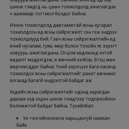
шинж тэмдгүүд нь цөөн тохиолдолд ажиглагдах
ч аажмаар тогтмол болдог байна.
Ихэнх тохиолдолд давтамжтай ясны хугарал
тохиолдсон үед ясны сийрэгжилт үүсэн гэж эндүүрэх
тохиолдлууд бий. Гэвч ясны сийрэгжилтийн үед
үений нугалам, гуяа, мөр болон тохойн яс зэрэгт
зовуурь ажиглагдана. Огцом хөдлөхөд хүчтэй
өвдөлт мэдрэгдэж, үе мөчний хэлбэр, бүтэц мөн
өөрчлөгддөг байна. Үүний зэрэгцээ бага насанд
тохиолдох ясны сийрэгжилтийг рахит өвчнөөс
ялгахад багагүй хүндрэлтэй байдаг аж.
Хүүхдийн ясны сийрэгжилтийг нүдэнд харагдах
дараах хэд хэдэн шинж тэмдгээр тодорхойлох
боломжтой байдаг байна. Тухайлбал:
Үе тэнгийнхнээсээ харьцангуй намхан
байх