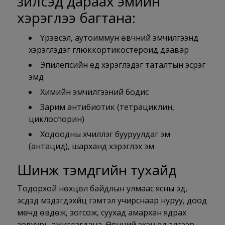
зүйлсэд дараах эмийн
хэрэглээ багтана:
Үрэвсэл, аутоиммун өвчний эмчилгээнд
хэрэглэдэг глюккортикостероид даавар
Эпилепсийн үед хэрэглэдэг таталтын эсрэг
эмүүд
Химийн эмчилгээний бодис
Зарим антибиотик (тетрациклин,
циклоспорин)
Ходоодны хүчиллэг бууруулдаг эм
(антацид), шарханд хэрэглэх эм
Шинж тэмдгийн тухайд
Тодорхой нөхцөл байдлын улмаас ясны эд,
эсүүдэд мэдэгдэхүйц гэмтэл учирснаар нуруу, доод
мөчүүд өвдөж, зогсож, суухад амархан ядрах
зовуурь ажиглагдана. Өвчний эхэн үед эдгээр