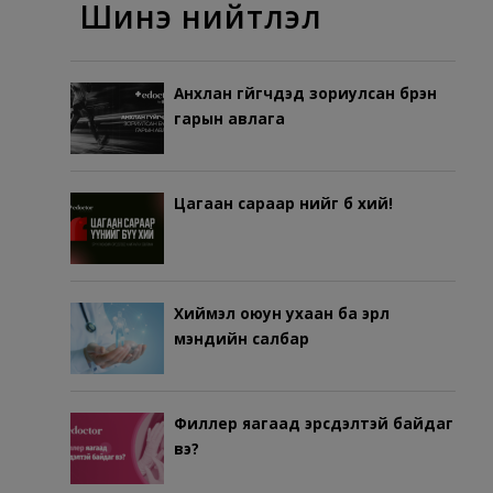
Шинэ нийтлэл
Анхлан гүйгчдэд зориулсан бүрэн
гарын авлага
Цагаан сараар үүнийг бүү хий!
Хиймэл оюун ухаан ба эрүүл
мэндийн салбар
Филлер яагаад эрсдэлтэй байдаг
вэ?