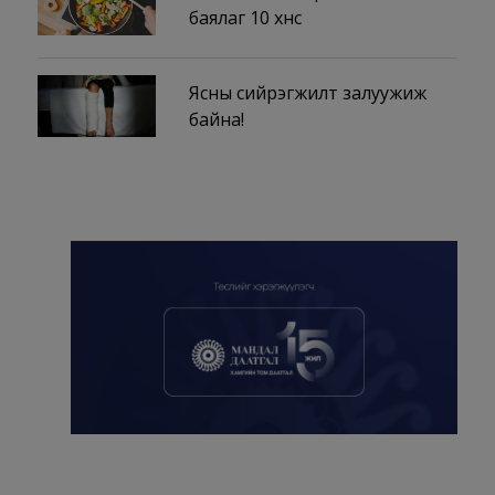
баялаг 10 хүнс
Ясны сийрэгжилт залуужиж
байна!