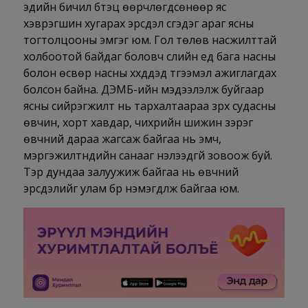
эдийн бичил бүтэц өөрчлөгдсөнөөр яс
хэврэгшин хугарах эрсдэл үүсгэдэг араг ясны
тогтолцооны эмгэг юм. Гол төлөв насжилттай
холбоотой байдаг боловч сүүлийн үед бага насны
болон өсвөр насны хүүхдүүдэд түгээмэл ажиглагдах
болсон байна. ДЭМБ-ийн мэдээлэлж буйгаар
ясны сийрэгжилт нь тархалтаараа зүрх судасны
өвчин, хорт хавдар, чихрийн шижин зэрэг
өвчний дараа жагсаж байгаа нь эмч,
мэргэжилтнүүдийн санааг нэлээдгүй зовоож буй.
Тэр дундаа залуужиж байгаа нь өвчний
эрсдэлийг улам бүр нэмэгдүүлж байгаа юм.