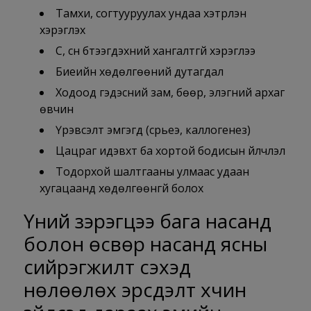
Тамхи, согтууруулах ундаа хэтрүүлэн
хэрэглэх
Сүү, сүүн бүтээгдэхүүний хангалтгүй хэрэглээ
Биеийн хөдөлгөөний дутагдал
Ходоод гэдэсний зам, бөөр, элэгний архаг
өвчин
Үрэвсэлт эмгэгүүд (сүрьеэ, каллогенез)
Цацраг идэвхт ба хортой бодисын үйлчлэл
Тодорхой шалтгааны улмаас удаан
хугацаанд хөдөлгөөнгүй болох
Үүний зэрэгцээ бага насанд
болон өсвөр насанд ясны
сийрэгжилт үүсэхэд
нөлөөлөх эрсдэлт хүчин