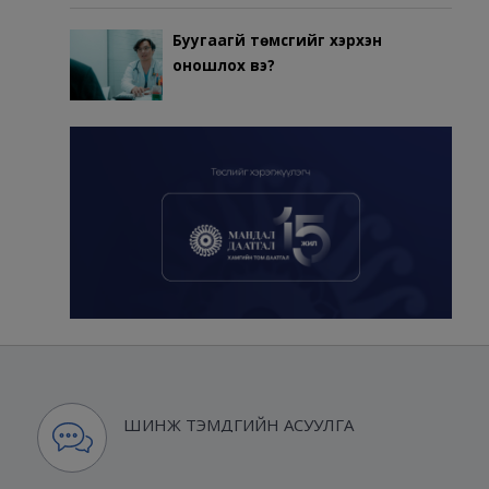
Буугаагүй төмсгийг хэрхэн
оношлох вэ?
ШИНЖ ТЭМДГИЙН АСУУЛГА