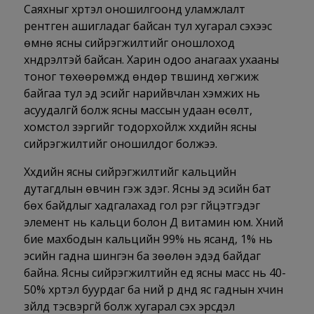
Саяхныг хүртэл оношилгоонд уламжлалт
рентген ашигладаг байсан тул хугарал үүсэхээс
өмнө ясны сийрэгжилтийг оношлоход
хүндрэлтэй байсан. Харин одоо анагаах ухааны
тоног төхөөрөмжүүд өндөр түвшинд хөгжиж
байгаа тул эд эсийг нарийвчлан хэмжих нь
асуудалгүй болж ясны массын удаан өсөлт,
хомстол зэргийг тодорхойлж хүүхдийн ясны
сийрэгжилтийг оношилдог болжээ.
Хүүхдийн ясны сийрэгжилтийг кальцийн
дутагдлын өвчин гэж үздэг. Ясны эд эсийн бат
бөх байдлыг хадгалахад гол үүрэг гүйцэтгэдэг
элемент нь кальци болон Д витамин юм. Хүний
бие махбодын кальцийн 99% нь ясанд, 1% нь
эсийн гадна шингэн ба зөөлөн эдэд байдаг
байна. Ясны сийрэгжилтийн үед ясны масс нь 40-
50% хүртэл буурдаг ба үүний үр дүнд яс гаднын хүчин
зүйлд тэсвэргүй болж хугарал үүсэх эрсдэл