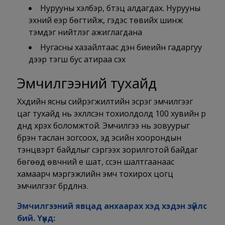
Нурууны хэлбэр, бүтэц алдагдах. Нурууны
эхний үеэр бөгтийж, гэдэс төвийх шинж
тэмдэг нийтлэг ажиглагдана
Нугасны хазайлтаас үүдэн биеийн гадаргуу
дээр тэгш бус атираа үүсэх
Эмчилгээний тухайд
Хүүхдийн ясны сийрэгжилтийн эсрэг эмчилгээг
цаг тухайд нь эхлүүлсэн тохиолдолд 100 хувийн үр
дүнд хүрэх боломжтой. Эмчилгээ нь зовуурыг
бүрэн таслан зогсоох, эд эсийн хоорондын
тэнцвэрт байдлыг сэргээх зорилготой байдаг
бөгөөд өвчний үе шат, үүссэн шалтгаанаас
хамаарч мэргэжлийн эмч тохирох цогц
эмчилгээг бүрдүүлнэ.
Эмчилгээний явцад анхаарах хэд хэдэн зүйлс
бий. Үүнд: