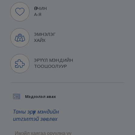
ӨВЧИН
А-Я
ЭМНЭЛЭГ
ХАЙХ
ЭРҮҮЛ МЭНДИЙН
ТООЦООЛУУР
Мэдээлэл авах
Таны эрүүл мэндийн
итгэлтэй зөвлөх