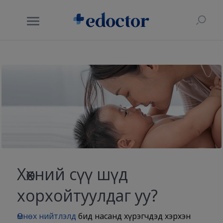
Хөхний сүү шүд
хорхойтуулдаг уу?
Өмнөх нийтлэлд
бид насанд хүрэгчдэд хэрхэн