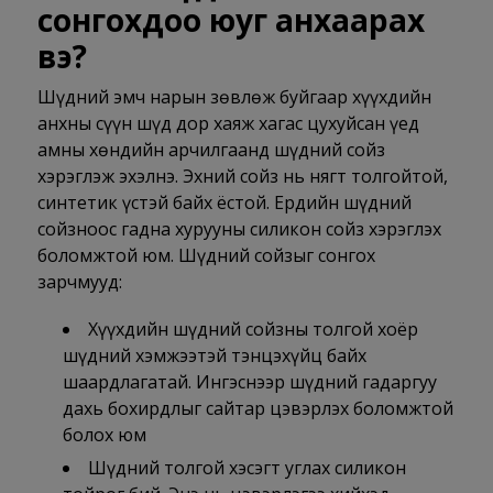
сонгохдоо юуг анхаарах
вэ?
Шүдний эмч нарын зөвлөж буйгаар хүүхдийн
анхны сүүн шүд дор хаяж хагас цухуйсан үед
амны хөндийн арчилгаанд шүдний сойз
хэрэглэж эхэлнэ. Эхний сойз нь нягт толгойтой,
синтетик үстэй байх ёстой. Ердийн шүдний
сойзноос гадна хурууны силикон сойз хэрэглэх
боломжтой юм. Шүдний сойзыг сонгох
зарчмууд:
Хүүхдийн шүдний сойзны толгой хоёр
шүдний хэмжээтэй тэнцэхүйц байх
шаардлагатай. Ингэснээр шүдний гадаргуу
дахь бохирдлыг сайтар цэвэрлэх боломжтой
болох юм
Шүдний толгой хэсэгт углах силикон