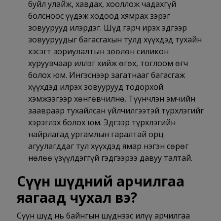
буйл улайж, хавдах, хооллож чадахгүй
болсноос үүдэж ходоод хямрах зэрэг
зовуурууд илэрдэг. Шүд гарч ирэх эдгээр
зовууруудыг багасгахын тулд хүүхдэд тухайн
хэсэгт зориулалтын зөөлөн силикон
хуруувчаар иллэг хийж өгөх, тоглоом өгч
болох юм. Ингэснээр загатнааг багасгаж
хүүхдэд илрэх зовуурууд тодорхой
хэмжээгээр хөнгөвчилнө. Түүнчлэн эмчийн
заавраар тухайлсан үйлчилгээтэй түрхлэгийг
хэрэглэх болох юм. Эдгээр түрхлэгийн
найрлагад ургамлын гаралтай орц
агуулагддаг тул хүүхдэд ямар нэгэн сөрөг
нөлөө үзүүлдэггүй гэдгээрээ давуу талтай.
Сүүн шүдний арчилгаа
яагаад чухал вэ?
Сүүн шүд нь байнгын шүднээс илүү арчилгаа