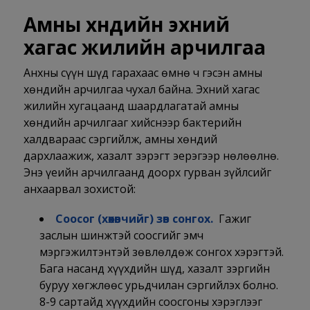
Амны хөндийн эхний
хагас жилийн арчилгаа
Анхны сүүн шүд гарахаас өмнө ч гэсэн амны
хөндийн арчилгаа чухал байна. Эхний хагас
жилийн хугацаанд шаардлагатай амны
хөндийн арчилгааг хийснээр бактерийн
халдвараас сэргийлж, амны хөндий
дархлаажиж, хазалт зэрэгт эерэгээр нөлөөлнө.
Энэ үеийн арчилгаанд доорх гурван зүйлсийг
анхаарвал зохистой:
Соосог (хөхөвчийг) зөв сонгох.
Гажиг
заслын шинжтэй соосгийг эмч
мэргэжилтэнтэй зөвлөлдөж сонгох хэрэгтэй.
Бага насанд хүүхдийн шүд, хазалт зэргийн
буруу хөгжлөөс урьдчилан сэргийлэх болно.
8-9 сартайд хүүхдийн соосгоны хэрэглээг