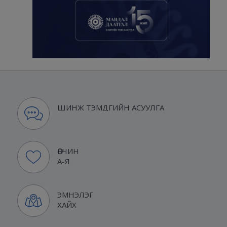
ШИНЖ ТЭМДГИЙН АСУУЛГА
ӨВЧИН
А-Я
ЭМНЭЛЭГ
ХАЙХ