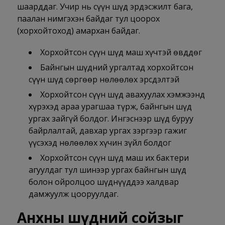
шаарддаг. Учир нь сүүн шүд эрдэсжилт бага,
паалан нимгэхэн байдаг тул цоорох
(хорхойтоход) амархан байдаг.
Хорхойтсон сүүн шүд маш хүчтэй өвддөг
Байнгын шүдний ургалтад хорхойтсон
сүүн шүд сөргөөр нөлөөлөх эрсдэлтэй
Хорхойтсон сүүн шүд авахуулах хэмжээнд
хүрэхэд араа урагшаа түрж, байнгын шүд
ургах зайгүй болдог. Ингэснээр шүд буруу
байрлалтай, давхар ургах зэргээр гажиг
үүсэхэд нөлөөлөх хүчин зүйл болдог
Хорхойтсон сүүн шүд маш их бактери
агуулдаг тул шинээр ургах байнгын шүд
болон ойролцоо шүднүүддээ халдвар
дамжуулж цооруулдаг.
Анхны шүдний сойзыг