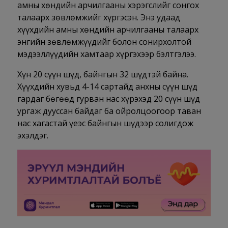
амны хөндийн арчилгааны хэрэгслийг сонгох
талаарх зөвлөмжийг хүргэсэн. Энэ удаад
хүүхдийн амны хөндийн арчилгааны талаарх
энгийн зөвлөмжүүдийг болон сонирхолтой
мэдээллүүдийн хамтаар хүргэхээр бэлтгэлээ.
Хүн 20 сүүн шүд, байнгын 32 шүдтэй байна.
Хүүхдийн хувьд 4-14 сартайд анхны сүүн шүд
гардаг бөгөөд гурван нас хүрэхэд 20 сүүн шүд
ургаж дууссан байдаг ба ойролцоогоор таван
нас хагастай үеэс байнгын шүдээр солигдож
эхэлдэг.