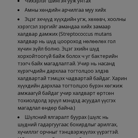
Чихэрлэг шингэн ууж унтах
Амны хөндийн арчилгаа муу хийх
Эцэг эхчүүд хүүхдийн угж, хөхөвч, хоолны
хэрэгсэл зэргийг амандаа хийх замаар
халдвар дамжих (Streptococcus mutans
халдвар нь шүд цоороход нөлөөлөх гол
хүчин зүйл болно. Эцэг эхийн шүд
хорхойтоогүй байж болох ч уг бактерийн
тээгч байх магадлалтай. Учир нь насанд
хүрэгчдийн дархлаа тогтолцоо элдэв
халдвартай тэмцэх чадвартай байдаг. Харин
хүүхдийн дархлаа тогтолцоо бүрэн хөгжиж
амжаагүй байдаг учир халдварт өртсөн
тохиолдолд эрүүл мэндэд асуудал үүсгэх
магадлал өндөр байна.)
Шүлсний ялгаралт буурах (шүлс нь
шүдний гадаргуугаас бохирдлыг арилгах,
хүчиллэг орчныг тэнцвэржүүлэх үүрэгтэй.