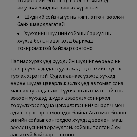
тойрог бий. Энэ нь цэвэрлэгээ хийхэд
аюулгүй байдлыг хангах үүрэгтэй
Шүдний сойзны үс нь нягт, өтгөн, зөөлөн
байх шаардлагатай
Хүүхдийн шүдний сойзны бариул нь
хүүхэд болон эцэг эхэд барихад
тохиромжтой байхаар сонгоно
Нэг нас хүрэх үед хүүхдийн шүдийг өөрөөр нь
цэвэрлүүлэх дадал суулгахад эцэг эхийн зүгээс
туслах хэрэгтэй. Судалгаанаас үзэхэд хүүхэд
өөрөө шүдээ цэвэрлэж эхлэх үед автомат сойз
маш их тусалдаг аж. Түүнчлэн автомат сойз нь
зөвхөн хүүхдэд шүдээ цэвэрлэх сонирхол
төрүүлэхээс гадна цэвэрлэгээний чанарт ч мөн
адил эерэгээр нөлөөлдөг байна. Автомат болон
энгийн сойзыг сонгохдоо хүүхдэд зөөлөн, маш
зөөлөн үсний төрлүүдтэй, сойзны толгой 2 см-
аас ихгүй байхаар сонгоно.