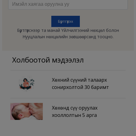
Бүртгүүлснээр та манай Үйлчилгээний нөхцөл болон
Нууцлалын нөхцөлийн зөвшөөрсөнд тооцно.
Холбоотой мэдээлэл
Хөхний сүүний талаарх
сонирхолтой 30 баримт
Хөхөнд сүү оруулах
хооллолтын 5 арга