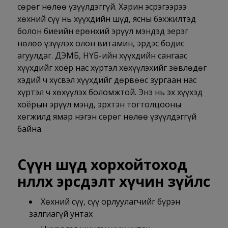
сөрөг нөлөө үзүүлдэггүй. Харин эсрэгээрээ
хөхний сүү нь хүүхдийн шүд, ясны бэхжилтэд
болон биеийн ерөнхий эрүүл мэндэд эерэг
нөлөө үзүүлэх олон витамин, эрдэс бодис
агуулдаг. ДЭМБ, НҮБ-ийн хүүхдийн сангаас
хүүхдийг хоёр нас хүртэл хөхүүлэхийг зөвлөдөг
хэдий ч хүсвэл хүүхдийг дөрвөөс зургаан нас
хүртэл ч хөхүүлэх боломжтой. Энэ нь эх хүүхэд
хоёрын эрүүл мэнд, эрхтэн тогтолцооны
хөгжилд ямар нэгэн сөрөг нөлөө үзүүлдэггүй
байна.
Сүүн шүд хорхойтоход
нөлөөлөх эрсдэлт хүчин зүйлс
Хөхний сүү, сүү орлуулагчийг бүрэн
залгиагүй унтах