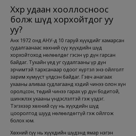
Хөхөөр удаан хооллосноос
болж шүд хорхойтдог уу
уу?
Анх 1972 онд АНУ-д 10 гаруй хүүхдийг хамарсан
судалгаанаас хөхний сүү хүүхдийн шүд
хорхойтоход нөлөөлдөг гэсэн үр дүн гарсан
байдаг. Тухайн үед уг судалгааны үр дүн
эрчимтэй тархсанаар одоог хүртэл энэ ойлголт
зарим хүмүүст үлдсэн байдаг. Гэвч анагаах
ухааны аливаа судлагаанд хэдий чинээ олон хүн
оролцсон, төдий чинээ гарах үр дүн бодитой,
шинжлэх ухааны үндэслэлтэй гэж үздэг.
Тэгэхээр хөхний сүү нь хүүхдийн шүд
цооролтод шууд нөлөөлдөггүй гэж ойлгож
болох юм.
Хөхний сүү нь хүүхдийн шүдэнд ямар нэгэн