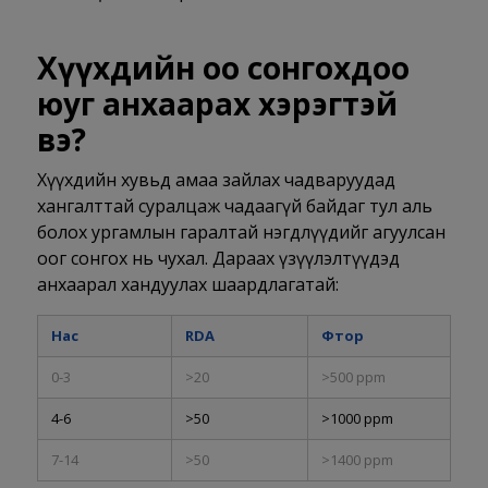
Хүүхдийн оо сонгохдоо
юуг анхаарах хэрэгтэй
вэ?
Хүүхдийн хувьд амаа зайлах чадваруудад
хангалттай суралцаж чадаагүй байдаг тул аль
болох ургамлын гаралтай нэгдлүүдийг агуулсан
оог сонгох нь чухал. Дараах үзүүлэлтүүдэд
анхаарал хандуулах шаардлагатай:
Нас
RDA
Фтор
0-3
>20
>500 ppm
4-6
>50
>1000 ppm
7-14
>50
>1400 ppm