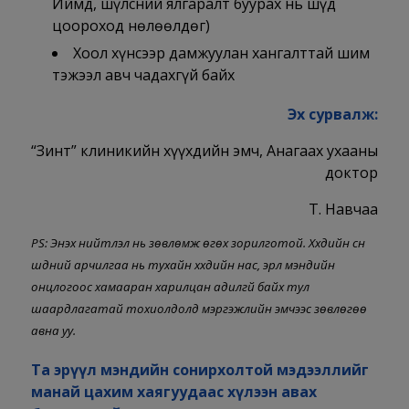
Иймд, шүлсний ялгаралт буурах нь шүд
цоороход нөлөөлдөг)
Хоол хүнсээр дамжуулан хангалттай шим
тэжээл авч чадахгүй байх
Эх сурвалж:
“Зинт” клиникийн хүүхдийн эмч, Анагаах ухааны
доктор
Т. Навчаа
PS: Энэхүү нийтлэл нь зөвлөмж өгөх зорилготой. Хүүхдийн сүүн
шүдний арчилгаа нь тухайн хүүхдийн нас, эрүүл мэндийн
онцлогоос хамааран харилцан адилгүй байх тул
шаардлагатай тохиолдолд мэргэжлийн эмчээс зөвлөгөө
авна уу.
Та эрүүл мэндийн сонирхолтой мэдээллийг
манай цахим хаягуудаас хүлээн авах