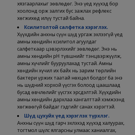
хязгаарлахыг зөвлөдөг. Энэ үед хүүхэд бор
хоолонд орж залгих бус зажлах рефлекс
хөгжихөд илүү тустай байна.
Ксилитолтой салфетка хэрэглэх.
Хүүхдийн анхны сүүн шүд ургаж эхлээгүй үед
амны хөндийн ксилитол агуулдаг
салфеткаар цэвэрлэхийг зөвлөдөг. Энэ нь
амны хөндийн pH түвшнийг тэнцвэржүүлж,
амны хүчлийг бууруулахад тустай. Амны
хөндийн хүчил их байх нь зарим төрлийн
бактери үржих таатай нөхцөл болдог ба энэ
нь шүдний хорхой үүсгэх болоод цаашлаад
бусад өвчлөлийг үүсгэх эрсдэлтэй. Хүүхдийн
амны хөндийн дархлаа хангалттай хэмжээнд
хөгжөөгүй байдаг гэдгийг санах хэрэгтэй.
Шүд цухуйх үед хэрэглэх түрхлэг.
Анхны сүүн шүд гарч эхлэхэд хүүхэд халуурах,
тогтмол шүлс ялгарсны улмаас ханиалгах,