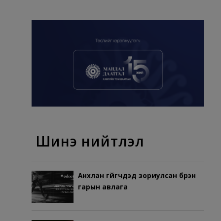
Шинэ нийтлэл
Анхлан гүйгчдэд зориулсан бүрэн
гарын авлага