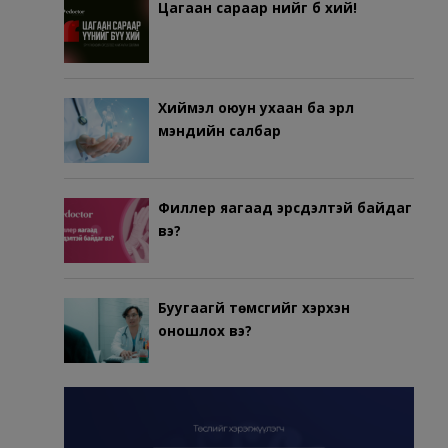
Цагаан сараар үүнийг бүү хий!
Хиймэл оюун ухаан ба эрүүл
мэндийн салбар
Филлер яагаад эрсдэлтэй байдаг
вэ?
Буугаагүй төмсгийг хэрхэн
оношлох вэ?