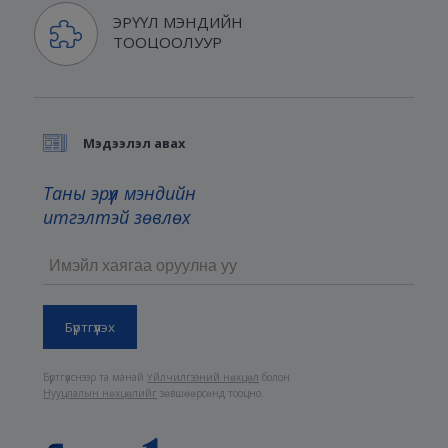
ЭРҮҮЛ МЭНДИЙН
ТООЦООЛУУР
Мэдээлэл авах
Таны эрүүл мэндийн
итгэлтэй зөвлөх
Бүртгүүлснээр та манай
Үйлчилгээний нөхцөл
болон
Нууцлалын нөхцөлийг
зөвшөөрсөнд тооцно.