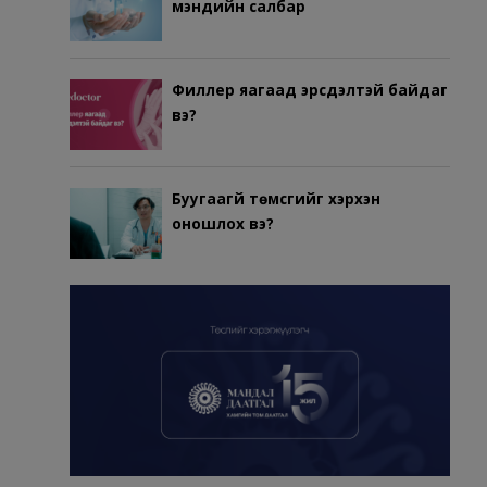
мэндийн салбар
Филлер яагаад эрсдэлтэй байдаг
вэ?
Буугаагүй төмсгийг хэрхэн
оношлох вэ?