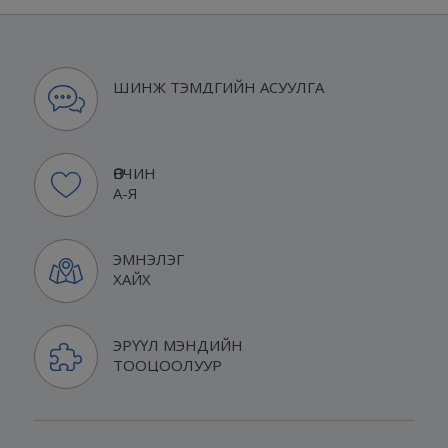
ШИНЖ ТЭМДГИЙН АСУУЛГА
ӨВЧИН
А-Я
ЭМНЭЛЭГ
ХАЙХ
ЭРҮҮЛ МЭНДИЙН
ТООЦООЛУУР