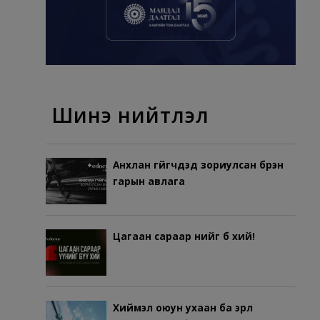
Шинэ нийтлэл
Анхлан гүйгчдэд зориулсан бүрэн
гарын авлага
Цагаан сараар үүнийг бүү хий!
Хиймэл оюун ухаан ба эрүүл