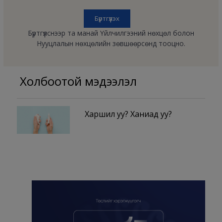
Бүртгүүлснээр та манай Үйлчилгээний нөхцөл болон
Нууцлалын нөхцөлийн зөвшөөрсөнд тооцно.
Холбоотой мэдээлэл
Харшил уу? Ханиад уу?