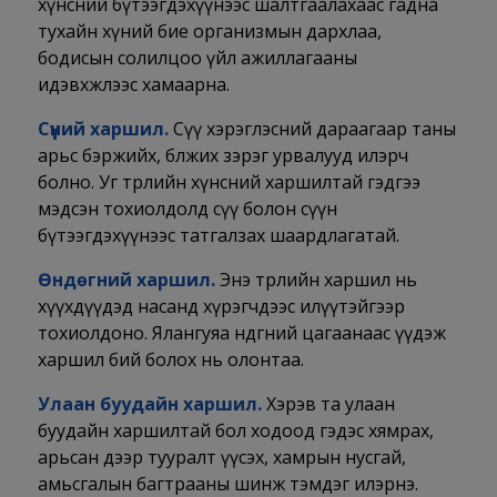
хүнсний бүтээгдэхүүнээс шалтгаалахаас гадна
тухайн хүний бие организмын дархлаа,
бодисын солилцоо үйл ажиллагааны
идэвхжлээс хамаарна.
Сүүний харшил.
Сүү хэрэглэсний дараагаар таны
арьс бэржийх, бөөлжих зэрэг урвалууд илэрч
болно. Уг төрлийн хүнсний харшилтай гэдгээ
мэдсэн тохиолдолд сүү болон сүүн
бүтээгдэхүүнээс татгалзах шаардлагатай.
Өндөгний харшил.
Энэ төрлийн харшил нь
хүүхдүүдэд насанд хүрэгчдээс илүүтэйгээр
тохиолдоно. Ялангуяа өндөгний цагаанаас үүдэж
харшил бий болох нь олонтаа.
Улаан буудайн харшил.
Хэрэв та улаан
буудайн харшилтай бол ходоод гэдэс хямрах,
арьсан дээр тууралт үүсэх, хамрын нусгай,
амьсгалын багтрааны шинж тэмдэг илэрнэ.