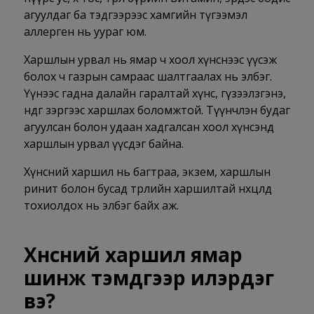
агуулдаг ба тэдгээрээс хамгийн түгээмэл
аллерген нь уураг юм.
Харшлын урвал нь ямар ч хоол хүнснээс үүсэж
болох ч газрын самраас шалтгаалах нь элбэг.
Үүнээс гадна далайн гаралтай хүнс, гүзээлзгэнэ,
өндөг зэргээс харшлах боломжтой. Түүнчлэн будаг
агуулсан болон удаан хадгалсан хоол хүнсэнд
харшлын урвал үүсдэг байна.
Хүнсний харшил нь багтраа, экзем, харшлын
ринит болон бусад төрлийн харшилтай нөхцөлд
тохиолдох нь элбэг байх аж.
Хүнсний харшил ямар
шинж тэмдгээр илэрдэг
вэ?