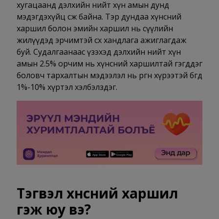
хугацаанд дэлхийн нийт хүн амын дунд
мэдэгдэхүйц өсөж байна. Тэр дундаа хүнсний
харшил болон эмийн харшил нь сүүлийн
жилүүдэд эрчимтэй өсөх хандлага ажиглагдаж
буй. Судалгаанаас үзэхэд дэлхийн нийт хүн
амын 2.5% орчим нь хүнсний харшилтай гэгддэг
боловч тархалтын мэдээлэл нь өргөн хүрээтэй бөгөөд
1%-10% хүртэл хэлбэлздэг.
Тэгвэл хүнсний харшил
гэж юу вэ?