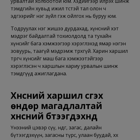
урвалтай холбоотой юм. Хэдийгээр илрэх шинж
тэмдгийн хувьд ижил төстэй тал олон ч
эдгээрийг нэг зүйл гэж ойлгох нь буруу юм.
Тодруулах нэг жишээ дурдахад, хүнсний хэт
мэдрэг байдалтай тохиолдолд та тухайн
хүнсийг бага хэмжээгээр хэрэглэхэд ямар нэгэн
зовуурь, таагүй мэдрэмж төрөхгүй. Харин харшил
төрөгч хүнсийг маш бага хэмжээтэйгээр
хэрэглэсэн ч харшлын хариу урвалын шинж
тэмдгүүд ажиглагдана.
Хүнсний харшил үүсгэх
өндөр магадлалтай
хүнсний бүтээгдэхүүнүүд
Үнээний цэвэр сүү, өндөг, загас, далайн
бүтээгдэхүүн, загасны түрс, улаан буудай, хөх