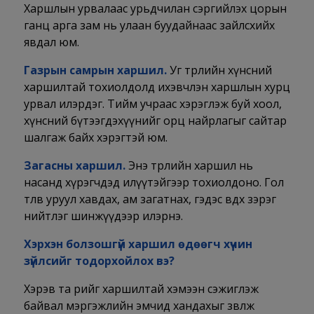
Харшлын урвалаас урьдчилан сэргийлэх цорын
ганц арга зам нь улаан буудайнаас зайлсхийх
явдал юм.
Газрын самрын харшил.
Уг төрлийн хүнсний
харшилтай тохиолдолд ихэвчлэн харшлын хурц
урвал илэрдэг. Тийм учраас хэрэглэж буй хоол,
хүнсний бүтээгдэхүүнийг орц найрлагыг сайтар
шалгаж байх хэрэгтэй юм.
Загасны харшил.
Энэ төрлийн харшил нь
насанд хүрэгчдэд илүүтэйгээр тохиолдоно. Гол
төлөв уруул хавдах, ам загатнах, гэдэс өвдөх зэрэг
нийтлэг шинжүүдээр илэрнэ.
Хэрхэн болзошгүй харшил өдөөгч хүчин
зүйлсийг тодорхойлох вэ?
Хэрэв та өөрийгөө харшилтай хэмээн сэжиглэж
байвал мэргэжлийн эмчид хандахыг зөвлөж