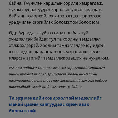
байна. Түүнчлэн харшлын сорилд хамрагдаж,
чухам юунаас үүдэж харшлын урвал явагдаж
байгааг тодорхойлохын зэрэгцээ тэдгээрээс
урьдчилан сэргийлэх боломжтой болох юм.
Өдөр бүр иддэг зүйлээ санах нь багагүй
хүндрэлтэй байдаг тул та хоолны тэмдэглэл
хөтөлж эхлээрэй. Хоолны тэмдэглэлдээ юу идсэн,
хэзээ идсэн, дараагаар нь ямар шинж тэмдэг
илэрсэн зэргийг тэмдэглэж хэвших нь чухал юм.
PS: Энэхүү нийтлэл нь зөвлөмж өгөх зорилготой. Харшлын
шинж тэмдгүүд нь арьс, зүрх судасны болон амьсгалын
тогтолцоонд нөлөөлдөг тул харшилтай гэж үзэж байгаа
тохиолдолд эмчид хандахыг зөвлөж байна.
Та эрүүл мэндийн сонирхолтой мэдээллийг
манай цахим хаягуудаас хүлээн авах
боломжтой: