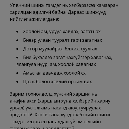
Уг өвчний шинж тэмдэг нь хэлбэрээсээ хамааран
харилцан адилгүй байна. Дараах шинжүүд
нийтлэг ажиглагдана:
Хоолой ам, уруул хавдах, загатнах
Биеэр улаан тууралт гарч загатнах
Дотор муухайрах, бөөлжих, суулгах
Бие бүхэлдээ загатнахгүйгээр хавагнах,
ялангуяа нүүр, ам, хоолой хавагнах
Амьсгал давчдаж хоолой сөөх
Цээж болон хэвлий орчим өвдөх
Зарим тохиолдолд хүнсний харшил нь
анафилакси (харшлын хүнд хэлбэрийн хариу
урвал) үүсгэж амь насанд аюул учруулах
эрсдэлтэй. Хэрэв танд хүнд хэлбэрийн шинж
тэмдэг илэрвэл цаг алдалгүй эмнэлгийн
тусламж авах шаардлагатай.