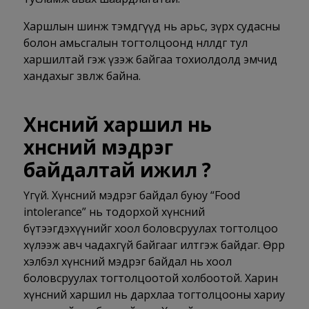
Харшлын шинж тэмдгүүд нь арьс, зүрх судасны
болон амьсгалын тогтолцоонд нөлөөлдөг тул
харшилтай гэж үзэж байгаа тохиолдолд эмчид
хандахыг зөвлөж байна.
Хүнсний харшил нь
хүнсний мэдрэг
байдалтай ижил үү?
Үгүй. Хүнсний мэдрэг байдал буюу “Food
intolerance” нь тодорхой хүнсний
бүтээгдэхүүнийг хоол боловсруулах тогтолцоо
хүлээж авч чадахгүй байгааг илтгэж байдаг. Өөрөөр
хэлбэл хүнсний мэдрэг байдал нь хоол
боловсруулах тогтолцоотой холбоотой. Харин
хүнсний харшил нь дархлаа тогтолцооны хариу