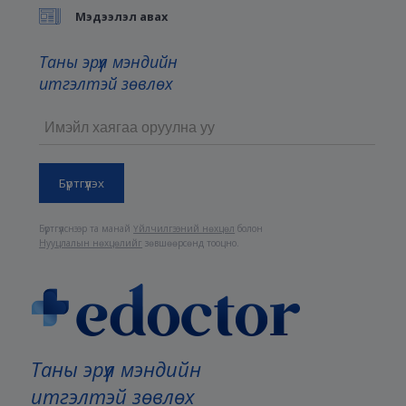
Мэдээлэл авах
Таны эрүүл мэндийн
итгэлтэй зөвлөх
Бүртгүүлснээр та манай
Үйлчилгээний нөхцөл
болон
Нууцлалын нөхцөлийг
зөвшөөрсөнд тооцно.
Таны эрүүл мэндийн
итгэлтэй зөвлөх