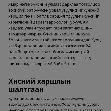
Ямар нэгэн хүнсний улмаас дархлаа тогтолцоо
зохисгүй, хэтрүүлсэн урвал үзүүлэхийг хүнсний
харшил гэнэ. Гол төлөв харшил төрүүлэгч хүнсийг
хэрэглэсний дараагаар хоолой, уруул, ам
хавдаж, улаан тууралт гарч загатнах шинж
тэмдгээр илэрнэ. Хүнсний харшил нь хурц
болон аажим явцтай гэж хоёр хуваагддаг. Хурц
хэлбэр нь харшил төрөгчийг хэрэглэснээс 24
цагийн дотор илэрдэг бол аажим явцтай
харшил нь харшил төрөгчийг анх хэрэглэхэд
шинж тэмдэг илрэхгүй байж болно.
Хүнсний харшлын
шалтгаан
Хүнсний харшил нь аль ч насны хүмүүст
тохиолдох боломжтой юм. Хоол хүнс нь уураг,
нүүрс ус, өөх тос, төрөл бүрийн витамин, эрдэс бодис