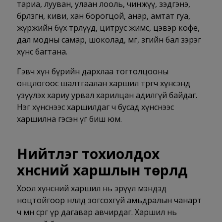
тариа, лууван, улаан лооль, чинжүү, зэдгэнэ,
бөөрөлзгөнө, киви, хан борогцой, анар, амтат гуа,
жүржийн бүх төрлүүд, цитрус жимс, цэвэр кофе,
дал модны самар, шоколад, мөөг, зөгийн бал зэрэг
хүнс багтана.
Гэвч хүн бүрийн дархлаа тогтолцооны
онцлогоос шалтгаалан харшил төрөгч хүнсэнд
үзүүлэх хариу урвал харилцан адилгүй байдаг.
Нэг хүнснээс харшилдаг ч бусад хүнснээс
харшилна гэсэн үг биш юм.
Нийтлэг тохиолдох
хүнсний харшлын төрлүүд
Хоол хүнсний харшил нь эрүүл мэндэд
ноцтойгоор нөлөөлөөд зогсохгүй амьдралын чанарт
ч мөн сөрөг үр дагавар авчирдаг. Харшил нь