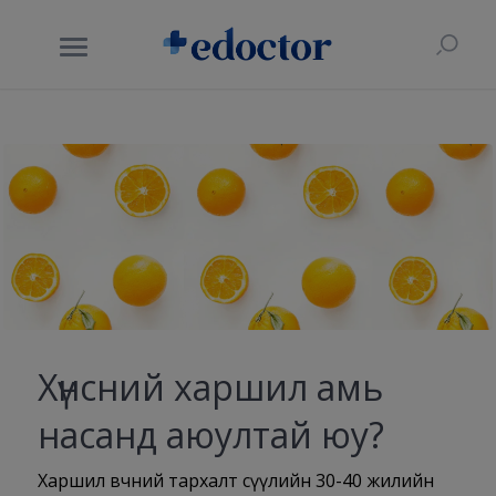
Хүнсний харшил амь
насанд аюултай юу?
Харшил өвчний тархалт сүүлийн 30-40 жилийн