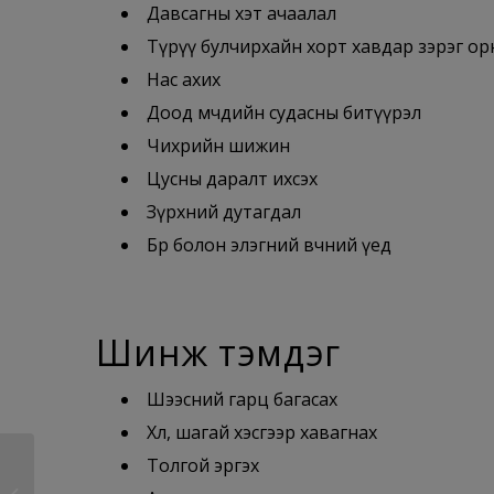
Давсагны хэт ачаалал
Түрүү булчирхайн хорт хавдар зэрэг ор
Нас ахих
Доод мөчдийн судасны битүүрэл
Чихрийн шижин
Цусны даралт ихсэх
Зүрхний дутагдал
Бөөр болон элэгний өвчний үед
Шинж тэмдэг
Шээсний гарц багасах
Хөл, шагай хэсгээр хавагнах
Толгой эргэх
Буйлны үрэвсэл