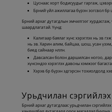
Цуснаас хорт бодисуудыг гаргаж, цэвэр
Бөөрний үйл ажиллагаа бүрэн зогсвол бөө
Бөөрний архаг дутагдлын эмчилгээг хурдасгаж
шаардлагатай. Үүнд:
Калигаар баялаг хүнс хэрэглэх нь зөв гэж
нь зөв. Харин алим, байцаа, шош, усан үзэм
биед сайнаар нөлөөлнө.
Давсалсан болон даршилсан ногоо, дарши
хүнсэндээ хэрэглэх давсны хэмжээг багасга
Хэрэв бөөр бүрэн эдгэрсэн тохиолдолд х
Урьдчилан сэргийлэх
Бөөрний архаг дутагдлаас урьдчилан сэргийлэ
хандуулбал дутагдалд орох магадлал буурна.