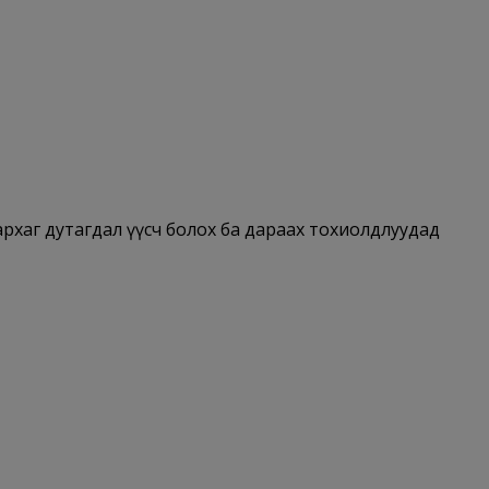
й архаг дутагдал үүсч болох ба дараах тохиолдлуудад