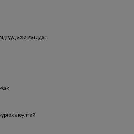
эмдгүүд ажиглагддаг.
үсэх
 хүргэх аюултай