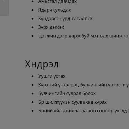
Амьсгал давчдах
Ядарч сульдах
Хүндэрсэн үед таталт өгөх
Зүрх дэлсэх
Цээжин дээр дарж буй мэт өвдөх шинж т
Хүндрэл
Уушги устах
Зүрхний үнхэлцэг, булчингийн үрэвсэл ү
Булчингийн сулрал болох
Бөөр шилжүүлэн суулгахад хүрэх
Бөөрний үйл ажиллагаа зогссоноор үхэлд