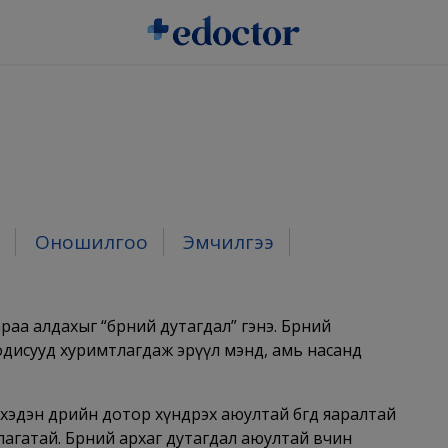
Оношилгоо
Эмчилгээ
аа алдахыг “бөөрний дутагдал” гэнэ. Бөөрний
одисууд хуримтлагдаж эрүүл мэнд, амь насанд
хэдэн өдрийн дотор хүндрэх аюултай бөгөөд яаралтай
гатай. Бөөрний архаг дутагдал аюултай өвчин