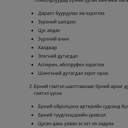
Даралт бууруулах эм хэрэглэх
Зүрхний шигдээс
Цус алдах
Зүрхний өвчин
Халдвар
Элэгний дутагдал
Аспирин, ибопруфен хэрэглэх
Шингэний дутагдал зэрэг орно.
Бөөрний гэмтэл шалтгаанаас бөөрний архаг 
гэмтэл үүснэ.
Бөөрний ойролцоох артерийн судсанд бү
Бөөрний түүдгэнцэрийн үрэвсэл
Цусан дахь улаан эс хэт их задрах