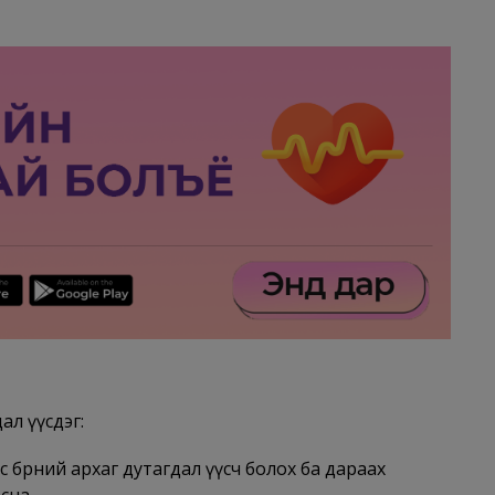
ал үүсдэг:
 бөөрний архаг дутагдал үүсч болох ба дараах
сна.