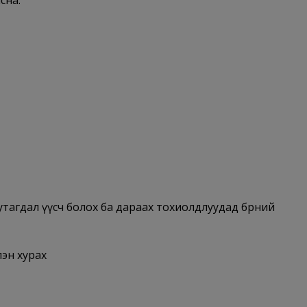
дутагдал үүсч болох ба дараах тохиолдлуудад бөөрний
лэн хурах