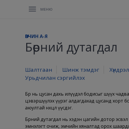
МЕНЮ
ӨВЧИН A-Я
Бөөрний дутагдал
Шалтгаан
Шинж тэмдэг
Хүндрэл
Урьдчилан сэргийлэх
Бөөр нь цусан дахь илүүдэл бодисыг шүүх чадвар
цэвэршүүлэх үүрэг алдагдахад цусанд хорт б
аюултай нөхцөл үүсдэг.
Бөөрний дутагдал нь хэдэн цагийн дотор эсвэл 
эмнэлэгт очиж, эмчийн хяналтад орох шаардла