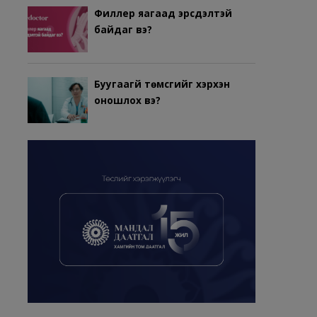
Филлер яагаад эрсдэлтэй
байдаг вэ?
Буугаагүй төмсгийг хэрхэн
оношлох вэ?