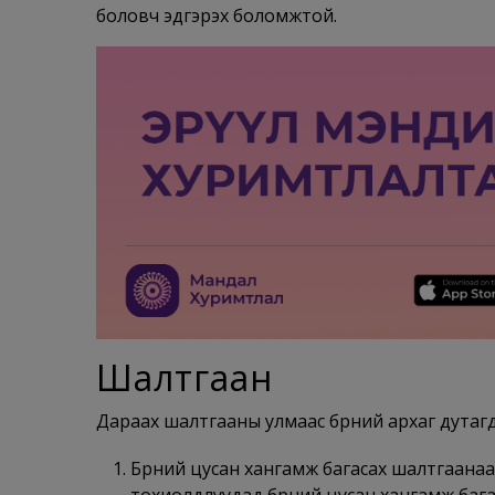
боловч эдгэрэх боломжтой.
Шалтгаан
Дараах шалтгааны улмаас бөөрний архаг дутагд
Бөөрний цусан хангамж багасах шалтгаанаас
тохиолдлуудад бөөрний цусан хангамж бага