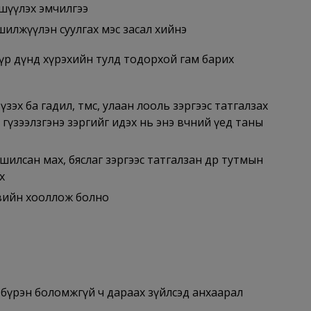
шүүлэх эмчилгээ
р шилжүүлэн суулгах мэс засал хийнэ
, үр дүнд хүрэхийн тулд тодорхой гам барих
 үзэх ба гадил, төмс, улаан лооль зэргээс татгалзах
, гүзээлзгэнэ зэргийг идэх нь энэ өвчний үед таны
лсан мах, бяслаг зэргээс татгалзан өдөр тутмын
х
эвийн хооллож болно
х бүрэн боломжгүй ч дараах зүйлсэд анхаарал