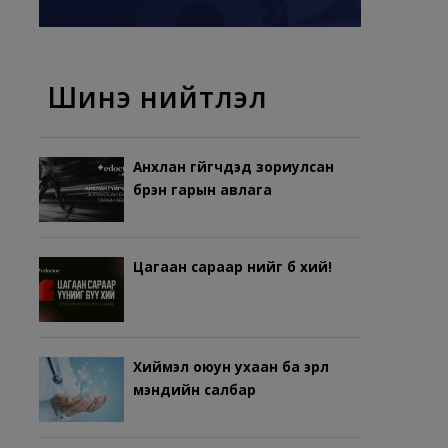
Шинэ нийтлэл
Анхлан гүйгчдэд зориулсан
бүрэн гарын авлага
Цагаан сараар үүнийг бүү хий!
Хиймэл оюун ухаан ба эрүүл
мэндийн салбар