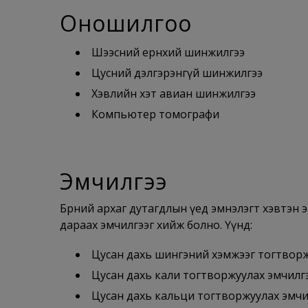
Оношилгоо
Шээсний ерөнхий шинжилгээ
Цусний дэлгэрэнгүй шинжилгээ
Хэвлийн хэт авиан шинжилгээ
Компьютер томографи
Эмчилгээ
Бөөрний архаг дутагдлын үед эмнэлэгт хэвтэн
дараах эмчилгээг хийж болно. Үүнд:
Цусан дахь шингэний хэмжээг тогтворж
Цусан дахь кали тогтворжуулах эмчилг
Цусан дахь кальци тогтворжуулах эмчи