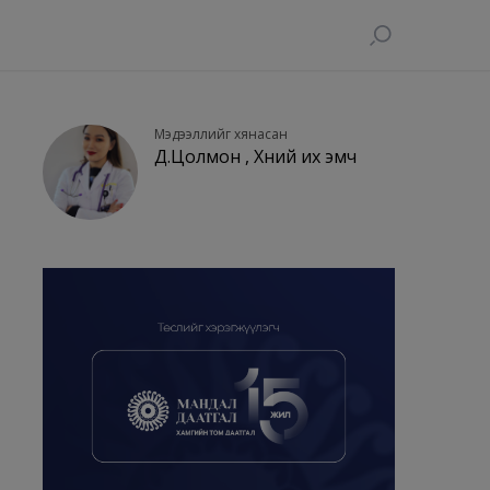
Мэдээллийг хянасан
Д.Цолмон , Хүний их эмч