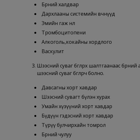
Бөөрний халдвар
Дархлааны системийн өвчнүүд
Эмийн гаж нөлөө
Тромбоцитопени
Алкоголь,кокайны хордлого
Васкулит
Шээсний суваг бөглөрөх шалтгаанаас бөөрни
шээсний суваг бөглөрч болно.
Давсагны хорт хавдар
Шээсний сувагт бүлэн хурах
Умайн хүзүүний хорт хавдар
Бүдүүн гэдэсний хорт хавдар
Түрүү булчирхайн томрол
Бөөрний чулуу