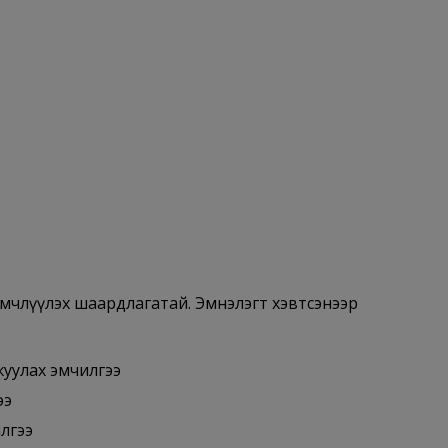
 эмчлүүлэх шаардлагатай. Эмнэлэгт хэвтсэнээр
уулах эмчилгээ
ээ
лгээ