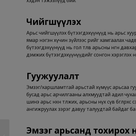
хэдэн тэжээлүүд бий.
Чийгшүүлэх
Арьс чийгшүүлэх бүтээгдэхүүнүүд нь арьс хуур
ямар нэгэн хүчин зүйлээс өөрийгөө хамгаалах чадв
бүтээгдэхүүнүүд нь гол төлөв арьсны өнгөн дав
дэмжих бүтээгдэхүүнүүдийг сонгон хэрэглэх н
Гуужуулалт
Эмзэг/харшламтгай арьстай хүмүүс арьсаа гуу
бусад арьс арчилгааны алхмуудтай адил чуха
шинэ арьс нөхөн төлжих, арьсны нүх сүв бөглөрөх
ангижруулах зэрэг давуу талуудтай байдаг ба
Эмзэг арьсанд тохирох 
Ковид-19-ын гэрээр
хийх эмчилгээний