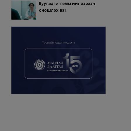
Буугаагүй төмсгийг хэрхэн
оношлох вэ?