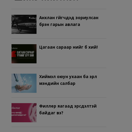
Анхлан гүйгчдэд зориулсан
бүрэн гарын авлага
Цагаан сараар үүнийг бүү хий!
Хиймэл оюун ухаан ба эрүүл
мэндийн салбар
Филлер яагаад эрсдэлтэй
байдаг вэ?