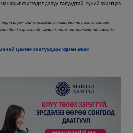
 чанарыг сэргээдэг давуу талуудтай. Үүний зэрэгцээ
д та өөрт илрэх шинж тэмдгийг анхааралтай ажиглаж, зөв
охиолдолд мэргэжлийн эмчид хандах шаардлагатай гэдгийг
манай цахим хаягуудаас хүлээн авах