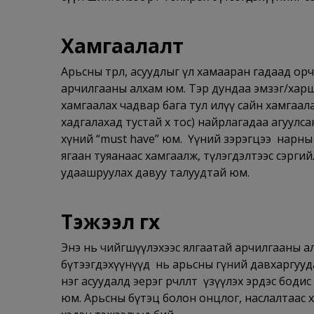
Хамгаалалт
Арьсны төрөл, асуудлыг үл хамааран гадаад орчн
арчилгааны алхам юм. Тэр дундаа эмзэг/харшла
хамгаалах чадвар бага тул илүү сайн хамгаа
хадгалахад тустай өөх тос) найрлагадаа агуул
хүний “must have” юм. Үүний зэрэгцээ нарны
ягаан туяанаас хамгаалж, түлэгдэлтээс сэргий
удаашруулах давуу талуудтай юм.
Тэжээл өгөх
Энэ нь чийгшүүлэхээс ялгаатай арчилгааны алх
бүтээгдэхүүнүүд нь арьсны гүний давхаргууда
нэг асуудалд эерэг өөрчлөлт үзүүлэх эрдэс бо
юм. Арьсны бүтэц болон онцлог, наслалтаас