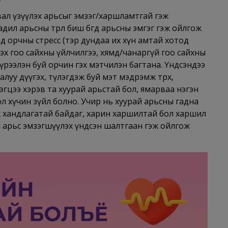
рвал үзүүлэх арьсыг эмзэг/харшламтгай гэж
дил арьсны төрөл биш бөгөөд арьсны эмгэг гэж ойлгож
аад орчны стресс (тэр дундаа их хүн амтай хотод
ээх гоо сайхны үйлчилгээ, хямд/чанаргүй гоо сайхны
, хүрээлэн буй орчин гэх мэтчилэн багтана. Үндсэндээ
алуу дүүгэх, түлэгдэж буй мэт мэдрэмж төрөх,
гцээ хэрэв та хуурай арьстай бол, ямарваа нэгэн
ол хүчин зүйл болно. Учир нь хуурай арьсны гадна
их хандлагатай байдаг, харин харшилтай бол харшил
мөн арьс эмзэгшүүлэх үндсэн шалтгаан гэж ойлгож