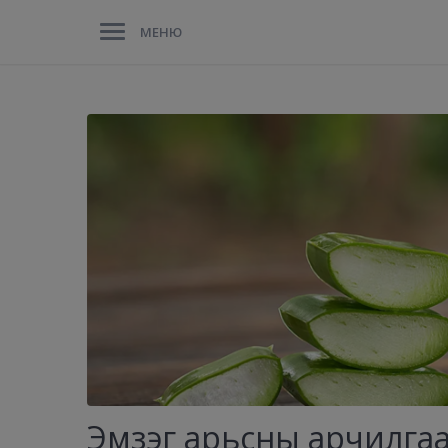
МЕНЮ
Эмзэг арьсны арчилга