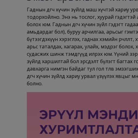
Гаднын өдөөгч хүчин зүйлд маш хүчтэй хариу у
тодорхойлно. Энэ нь тослог, хуурай гэдэгтэй а
болох юм. Гаднын өдөөгч хүчин зүйл гэдэгт гад
амьдардаг бол), буруу арчилгаа, арьсыг гэмт
бүтээгдэхүүн хэрэглэх, гаднах хэмийн өөрчлөлт
арьс таталдах, хагарах, улайх, мэдрэг болох, х
судасжих шинж тэмдгүүд илрэх юм. Үүний зэрэ
зүйлд харшилтай бол эрсдэлт бүлэгт багтах г
давхарга нимгэн байдаг тул гол төлөв эмзэгш
өдөөгч хүчин зүйлд хариу урвал үзүүлэх явцыг 
болно.