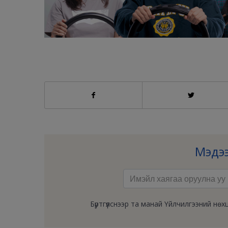
Мэдээ
Бүртгүүлснээр та манай Үйлчилгээний н