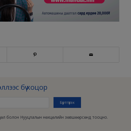
ллээс бүү хоцор
өхцөл болон Нууцлалын нөхцөлийн зөвшөөрсөнд тооцно.