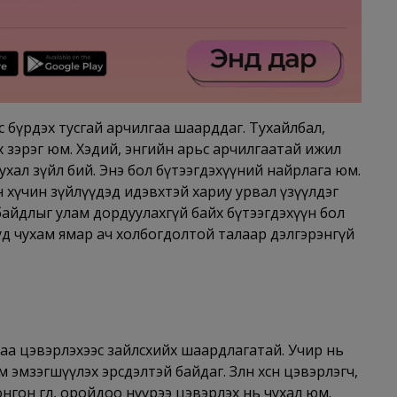
 бүрдэх тусгай арчилгаа шаарддаг. Тухайлбал,
эх зэрэг юм. Хэдий, энгийн арьс арчилгаатай ижил
хал зүйл бий. Энэ бол бүтээгдэхүүний найрлага юм.
хүчин зүйлүүдэд идэвхтэй хариу урвал үзүүлдэг
байдлыг улам дордуулахгүй байх бүтээгдэхүүн бол
уд чухам ямар ач холбогдолтой талаар дэлгэрэнгүй
даа цэвэрлэхээс зайлсхийх шаардлагатай. Учир нь
зэгшүүлэх эрсдэлтэй байдаг. Зөөлөн хөөсөн цэвэрлэгч,
нгон өглөө, оройдоо нүүрээ цэвэрлэх нь чухал юм.