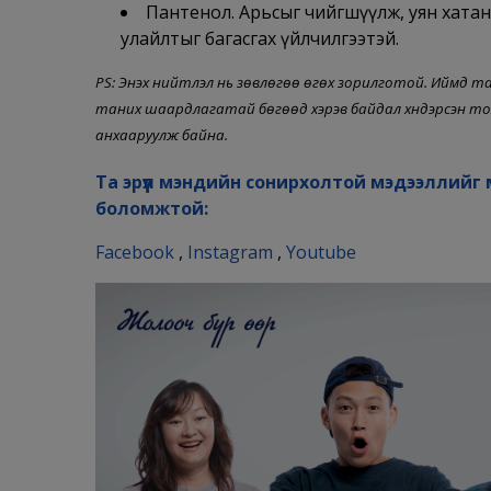
Пантенол. Арьсыг чийгшүүлж, уян хатан
улайлтыг багасгах үйлчилгээтэй.
PS: Энэхүү нийтлэл нь зөвлөгөө өгөх зорилготой. Ийм
таних шаардлагатай бөгөөд хэрэв байдал хүндэрсэн т
анхааруулж байна.
Та эрүүл мэндийн сонирхолтой мэдээллийг 
боломжтой:
Facebook
,
Instagram
,
Youtube