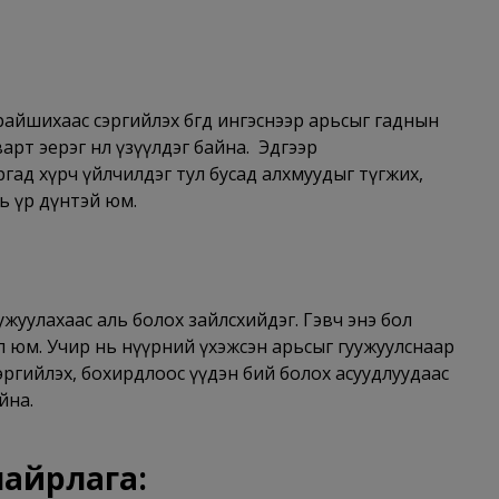
айшихаас сэргийлэх бөгөөд ингэснээр арьсыг гаднын
арт эерэг нөлөө үзүүлдэг байна. Эдгээр
харгад хүрч үйлчилдэг тул бусад алхмуудыг түгжих,
ь үр дүнтэй юм.
жуулахаас аль болох зайлсхийдэг. Гэвч энэ бол
л юм. Учир нь нүүрний үхэжсэн арьсыг гуужуулснаар
өөс сэргийлэх, бохирдлоос үүдэн бий болох асуудлуудаас
йна.
найрлага: