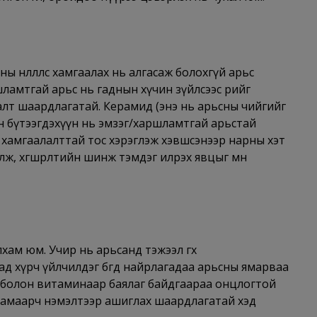
ы нөлөөллөөс хамгаалах нь алгасаж болохгүй арьс
мтгай арьс нь гаднын хүчин зүйлсээс өөрийгөө
лалт шаардлагатай. Керамид (энэ нь арьсны чийгийг
сан бүтээгдэхүүн нь эмзэг/харшламтгай арьстай
 хамгаалалттай тос хэрэглэж хэвшсэнээр нарны хэт
лж, хөгшрөлтийн шинж тэмдэг илрэх явцыг мөн
ам юм. Учир нь арьсанд тэжээл өгөх
д хүрч үйлчилдэг бөгөөд найрлагадаа арьсны ямарваа
дис болон витаминаар баялаг байдгаараа онцлогтой
 хамаарч нэмэлтээр ашиглах шаардлагатай хэд