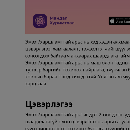
Эмзэг/харшламтгай арьс нь хэд хэдэн алхмаас
цэвэрлэгээ, хамгаалалт, тэжээл өгөх, чийгшүүл
сонсогдож байгаа ч анхаарах шаардлагатай чу
Эмзэг/харшламтгай арьс нь маш олон гаднын 
тул хэр баргийн тохирох найрлага, түүнчлэн 
ховрын бараа гэхэд хилсдэхгүй. Үндсэн алхму
харцгаая.
Цэвэрлэгээ
Эмзэг/харшламтгай арьсыг өдөрт 2-оос дээш у
шаардлагагүй олон цэвэрлэгээ нь арьсыг улам эм
сүүн шингэнээс өөрт тохирох бүтээгдэхүүнийг со