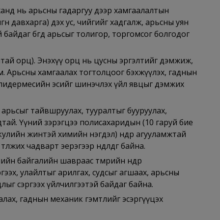
ханд нь арьсны гадаргуу дээр хамгаалалтын
гөн давхарга) дэх ус, чийгийг хадгалж, арьсны уян
байдаг бөгөөд арьсыг толигор, торгомсог болгодог
лтай орц). Энэхүү орц нь цусны эргэлтийг дэмжиж,
м. Арьсны хамгаалах тогтолцоог бэхжүүлэх, гаднын
 эпидермесийн эсийг шинэчлэх үйл явцыг дэмжих
н арьсыг тайвшруулах, тууралтыг бууруулах,
дтай. Үүний зэрэгцээ полисахаридын (10 гаруй бие
кулийн жинтэй химийн нэгдэл) өндөр агууламжтай
лжих чадварт эерэгээр нөдөөлдөг байна.
ийн байгалийн шавраас төмрийн өндөр
гээх, улайлтыг арилгах, судсыг агшаах, арьсны
длыг сэргээх үйлчилгээтэй байдаг байна.
алах, гаднын механик гэмтлийг эсэргүүцэх