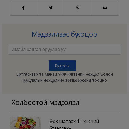
Мэдээллээс бүү хоцор
Бүртгүүлснээр та манай Үйлчилгээний нөхцөл болон
Нууцлалын нөхцөлийн зөвшөөрсөнд тооцно.
Холбоотой мэдээлэл
Өөх шатаах 11 хүнсний
бүтээгдэхүүн