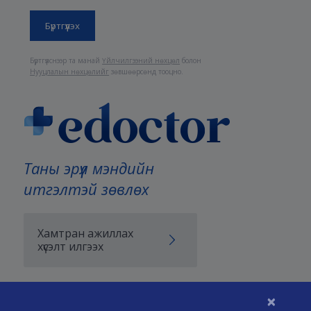
Бүртгүүлснээр та манай
Үйлчилгээний нөхцөл
болон
Нууцлалын нөхцөлийг
зөвшөөрсөнд тооцно.
Таны эрүүл мэндийн
итгэлтэй зөвлөх
Хамтран ажиллах
хүсэлт илгээх
×