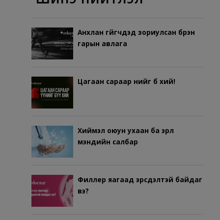
Анхлан гүйгчдэд зориулсан бүрэн
гарын авлага
Цагаан сараар үүнийг бүү хий!
Хиймэл оюун ухаан ба эрүүл
мэндийн салбар
Филлер яагаад эрсдэлтэй байдаг
вэ?