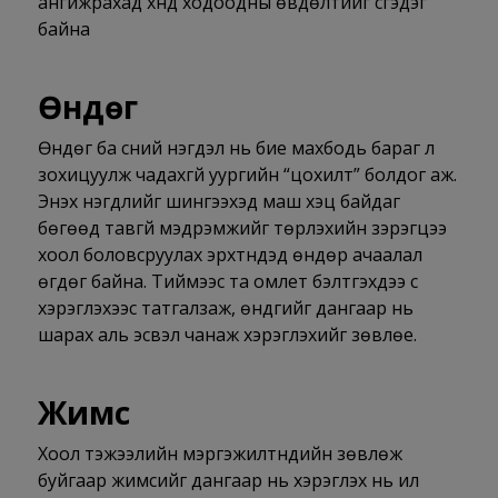
ангижрахад хүнд ходоодны өвдөлтийг үүсгэдэг
байна
Өндөг
Өндөг ба сүүний нэгдэл нь бие махбодь бараг л
зохицуулж чадахгүй уургийн “цохилт” болдог аж.
Энэхүү нэгдлийг шингээхэд маш хэцүү байдаг
бөгөөд тавгүй мэдрэмжийг төрүүлэхийн зэрэгцээ
хоол боловсруулах эрхтнүүдэд өндөр ачаалал
өгдөг байна. Тиймээс та омлет бэлтгэхдээ сүү
хэрэглэхээс татгалзаж, өндгийг дангаар нь
шарах аль эсвэл чанаж хэрэглэхийг зөвлөе.
Жимс
Хоол тэжээлийн мэргэжилтнүүдийн зөвлөж
буйгаар жимсийг дангаар нь хэрэглэх нь илүү