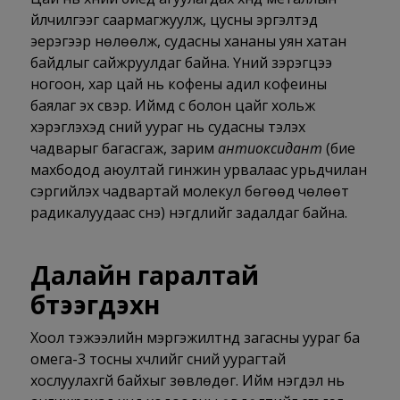
үйлчилгээг саармагжуулж, цусны эргэлтэд
эерэгээр нөлөөлж, судасны хананы уян хатан
байдлыг сайжруулдаг байна. Үүний зэрэгцээ
ногоон, хар цай нь кофены адил кофеины
баялаг эх үүсвэр. Иймд сүү болон цайг хольж
хэрэглэхэд сүүний уураг нь судасны тэлэх
чадварыг багасгаж, зарим
антиоксидант
(бие
махбодод аюултай гинжин урвалаас урьдчилан
сэргийлэх чадвартай молекул бөгөөд чөлөөт
радикалуудаас үүснэ) нэгдлийг задалдаг байна.
Далайн гаралтай
бүтээгдэхүүн
Хоол тэжээлийн мэргэжилтнүүд загасны уураг ба
омега-3 тосны хүчлийг сүүний уурагтай
хослуулахгүй байхыг зөвлөдөг. Ийм нэгдэл нь