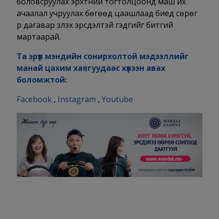
боловсруулах эрхтний тогтолцоонд маш их
ачаалал учруулах бөгөөд цаашлаад биед сөрөг
үр дагавар үзүүлэх эрсдэлтэй гэдгийг битгий
мартаарай.
Та эрүүл мэндийн сонирхолтой мэдээллийг
манай цахим хаягуудаас хүлээн авах
боломжтой:
Facebook
,
Instagram
,
Youtube