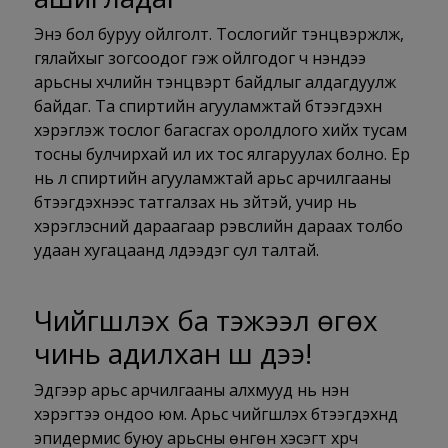
Энэ бол буруу ойлголт. Тослогийг тэнцвэржүүлж,
гялайхыг зогсоодог гэж ойлгодог ч үнэндээ
арьсны хүчлийн тэнцвэрт байдлыг алдагдуулж
байдаг. Та спиртийн агууламжтай бүтээгдэхүүн
хэрэглэж тослог багасгах оролдлого хийх тусам
тосны булчирхай илүү их тос ялгаруулах болно. Ер
нь л спиртийн агууламжтай арьс арчилгааны
бүтээгдэхүүнээс татгалзах нь зүйтэй, учир нь
хэрэглэсний дараагаар үрэвслийн дараах толбо
удаан хугацаанд үлдээдэг сул талтай.
Чийгшүүлэх ба тэжээл өгөх
чинь адилхан ш дээ!
Эдгээр арьс арчилгааны алхмууд нь үнэн
хэрэгтээ ондоо юм. Арьс чийгшүүлэх бүтээгдэхүүнүүд
эпидермис буюу арьсны өнгөн хэсэгт хүрч