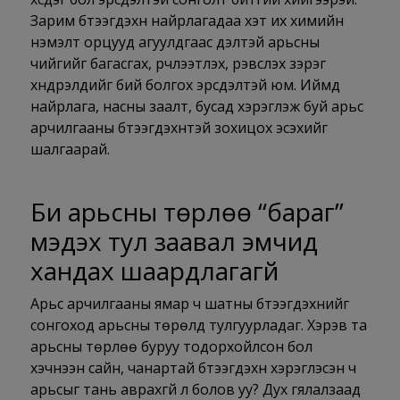
Зарим бүтээгдэхүүн найрлагадаа хэт их химийн
нэмэлт
орцууд
агуулдгаас үүдэлтэй арьсны
чийгийг багасгах,
үрчлээтүүлэх
, үрэвсүүлэх зэрэг
хүндрэлүүдийг бий болгох эрсдэлтэй юм. Иймд
найрлага, насны заалт, бусад хэрэглэж буй арьс
арчилгааны бүтээгдэхүүнтэй зохицох эсэхийг
шалгаарай.
Би арьсны төрлөө “бараг”
мэдэх тул заавал эмчид
хандах шаардлагагүй
Арьс арчилгааны ямар ч шатны бүтээгдэхүүнийг
сонгоход арьсны төрөлд тулгуурладаг. Хэрэв та
арьсны төрлөө буруу тодорхойлсон бол
хэчнээн
сайн, чанартай бүтээгдэхүүн хэрэглэсэн ч
арьсыг тань аврахгүй л болов уу? Дух гялалзаад