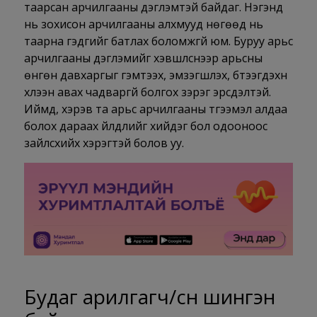
таарсан арчилгааны дэглэмтэй байдаг. Нэгэнд
нь зохисон арчилгааны алхмууд нөгөөд нь
таарна гэдгийг батлах боломжгүй юм. Буруу арьс
арчилгааны дэглэмийг хэвшүүлснээр арьсны
өнгөн давхаргыг гэмтээх,
эмзэгшүүлэх
, бүтээгдэхүүн
хүлээн авах чадваргүй болгох зэрэг эрсдэлтэй.
Иймд, хэрэв та арьс арчилгааны түгээмэл алдаа
болох дараах үйлдлийг хийдэг бол одооноос
зайлсхийх хэрэгтэй болов уу.
Будаг арилгагч/сүүн шингэн