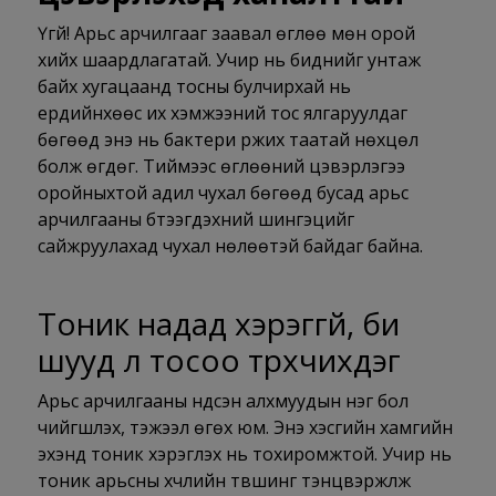
Үгүй! Арьс арчилгааг заавал өглөө мөн орой
хийх шаардлагатай. Учир нь биднийг унтаж
байх хугацаанд тосны булчирхай нь
ердийнхөөс их хэмжээний тос ялгаруулдаг
бөгөөд энэ нь бактери үржих таатай нөхцөл
болж өгдөг. Тиймээс өглөөний цэвэрлэгээ
оройныхтой адил чухал бөгөөд бусад арьс
арчилгааны бүтээгдэхүүний шингэцийг
сайжруулахад чухал нөлөөтэй байдаг байна.
Тоник
надад хэрэггүй, би
шууд л тосоо түрхчихдэг
Арьс арчилгааны үндсэн алхмуудын нэг бол
чийгшүүлэх, тэжээл өгөх юм. Энэ хэсгийн хамгийн
эхэнд тоник хэрэглэх нь тохиромжтой. Учир нь
тоник арьсны хүчлийн түвшинг тэнцвэржүүлж