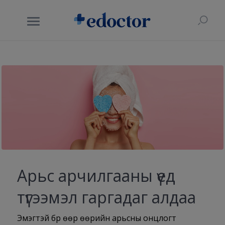
Арьс арчилгааны үед
түгээмэл гаргадаг алдаа
Эмэгтэй бүр өөр өөрийн арьсны онцлогт