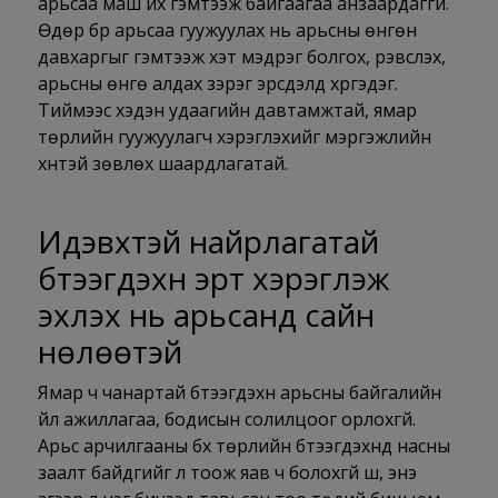
арьсаа маш их гэмтээж байгаагаа анзаардаггүй.
Өдөр бүр арьсаа гуужуулах нь арьсны өнгөн
давхаргыг гэмтээж хэт мэдрэг болгох, үрэвсүүлэх,
арьсны өнгө алдах зэрэг эрсдэлд хүргэдэг.
Тиймээс хэдэн удаагийн давтамжтай, ямар
төрлийн гуужуулагч хэрэглэхийг мэргэжлийн
хүнтэй зөвлөх шаардлагатай.
Идэвхтэй найрлагатай
бүтээгдэхүүн эрт хэрэглэж
эхлэх нь арьсанд сайн
нөлөөтэй
Ямар ч чанартай бүтээгдэхүүн арьсны байгалийн
үйл ажиллагаа, бодисын солилцоог орлохгүй.
Арьс арчилгааны бүх төрлийн бүтээгдэхүүнд насны
заалт байдгийг үл тоож яав ч болохгүй шүү, энэ