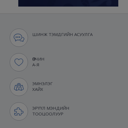
ШИНЖ ТЭМДГИЙН АСУУЛГА
ӨВЧИН
А-Я
ЭМНЭЛЭГ
ХАЙХ
ЭРҮҮЛ МЭНДИЙН
ТООЦООЛУУР