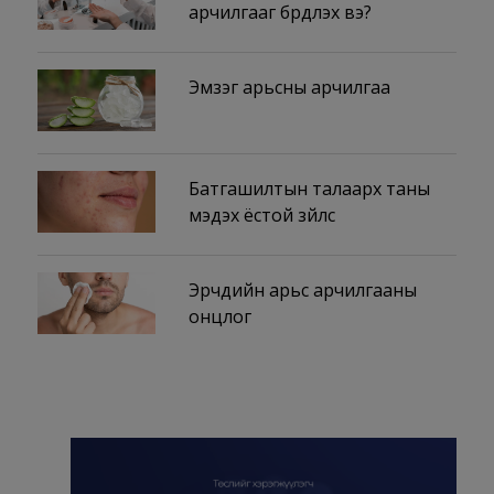
арчилгааг бүрдүүлэх вэ?
Эмзэг арьсны арчилгаа
Батгашилтын талаарх таны
мэдэх ёстой зүйлс
Эрчүүдийн арьс арчилгааны
онцлог