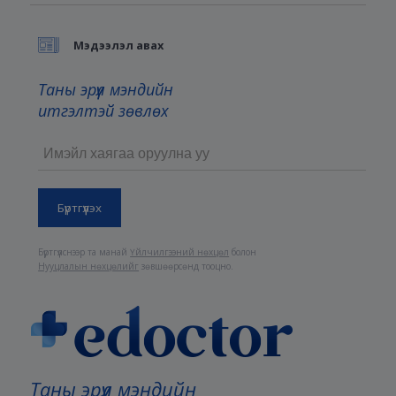
Мэдээлэл авах
Таны эрүүл мэндийн
итгэлтэй зөвлөх
Бүртгүүлснээр та манай
Үйлчилгээний нөхцөл
болон
Нууцлалын нөхцөлийг
зөвшөөрсөнд тооцно.
Таны эрүүл мэндийн