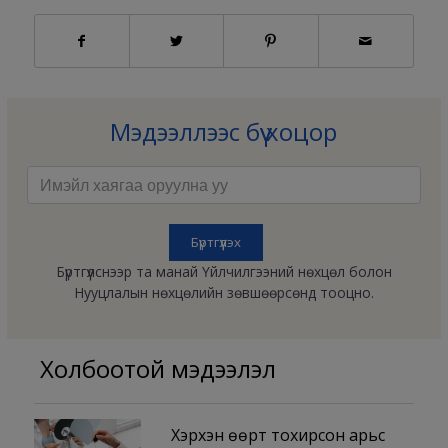
Мэдээллээс бүү хоцор
Бүртгүүлснээр та манай Үйлчилгээний нөхцөл болон
Нууцлалын нөхцөлийн зөвшөөрсөнд тооцно.
Холбоотой мэдээлэл
Хэрхэн өөрт тохирсон арьс