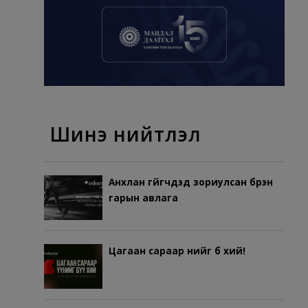
Шинэ нийтлэл
Анхлан гүйгчдэд зориулсан бүрэн
гарын авлага
Цагаан сараар үүнийг бүү хий!