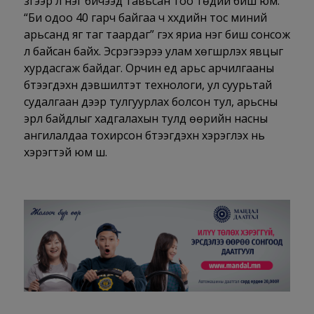
зүгээр л нэг бичээд тавьсан тоо төдий биш юм.
“Би одоо 40 гарч байгаа ч хүүхдийн тос миний
арьсанд яг таг таардаг” гэх яриа нэг биш сонсож
л байсан байх. Эсрэгээрээ улам хөгшрүүлэх явцыг
хурдасгаж байдаг. Орчин үед арьс арчилгааны
бүтээгдэхүүн дэвшилтэт технологи, ул суурьтай
судалгаан дээр тулгуурлах болсон тул, арьсны
эрүүл байдлыг хадгалахын тулд өөрийн насны
ангилалдаа тохирсон бүтээгдэхүүн хэрэглэх нь
хэрэгтэй юм шүү.