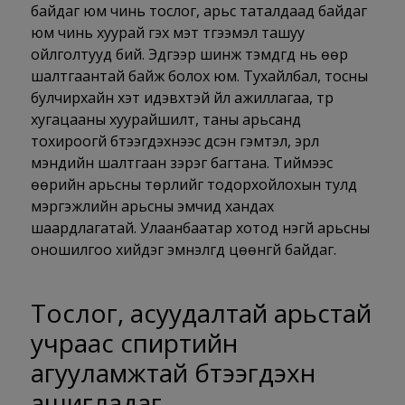
байдаг юм чинь тослог, арьс таталдаад байдаг
юм чинь хуурай гэх мэт түгээмэл ташуу
ойлголтууд бий. Эдгээр шинж тэмдгүүд нь өөр
шалтгаантай байж болох юм. Тухайлбал, тосны
булчирхайн хэт идэвхтэй үйл ажиллагаа, түр
хугацааны хуурайшилт, таны арьсанд
тохироогүй бүтээгдэхүүнээс үүдсэн гэмтэл, эрүүл
мэндийн шалтгаан зэрэг багтана. Тиймээс
өөрийн арьсны төрлийг тодорхойлохын тулд
мэргэжлийн арьсны эмчид хандах
шаардлагатай. Улаанбаатар хотод үнэгүй арьсны
оношилгоо хийдэг эмнэлгүүд цөөнгүй байдаг.
Тослог, асуудалтай арьстай
учраас спиртийн
агууламжтай бүтээгдэхүүн
ашигладаг