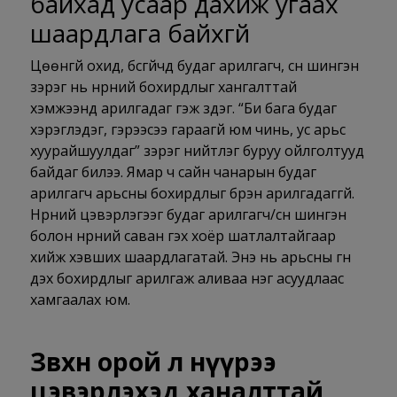
байхад усаар дахиж угаах
шаардлага байхгүй
Цөөнгүй охид, бүсгүйчүүд будаг арилгагч, сүүн шингэн
зэрэг нь нүүрний бохирдлыг хангалттай
хэмжээнд арилгадаг гэж үздэг. “Би бага будаг
хэрэглэдэг, гэрээсээ гараагүй юм чинь, ус арьс
хуурайшуулдаг” зэрэг нийтлэг буруу ойлголтууд
байдаг билээ. Ямар ч сайн чанарын будаг
арилгагч арьсны бохирдлыг бүрэн арилгадаггүй.
Нүүрний цэвэрлэгээг будаг арилгагч/сүүн шингэн
болон нүүрний саван гэх хоёр шатлалтайгаар
хийж хэвших шаардлагатай. Энэ нь арьсны гүн
дэх бохирдлыг арилгаж аливаа нэг асуудлаас
хамгаалах юм.
Зөвхөн орой л нүүрээ
цэвэрлэхэд ханалттай