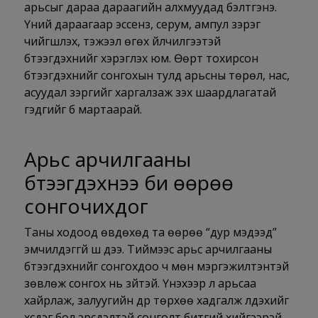
арьсыг дараа дараагийн алхмуудад бэлтгэнэ.
Үүний дараагаар
эссенз
,
серум
, ампул зэрэг
чийгшүүлэх, тэжээл өгөх үйлчилгээтэй
бүтээгдэхүүнийг хэрэглэх юм. Өөрт тохирсон
бүтээгдэхүүнийг сонгохын тулд арьсны төрөл, нас,
асуудал зэргийг харгалзаж үзэх шаардлагатай
гэдгийг бүү мартаарай.
Арьс арчилгааны
бүтээгдэхүүнээ би өөрөө
сонгочихдог
Таны ходоод өвдөхөд та өөрөө “дур мэдээд”
эмчилдэггүй шүү дээ. Тиймээс арьс арчилгааны
бүтээгдэхүүнийг сонгохдоо ч мөн мэргэжилтэнтэй
зөвлөж сонгох нь зүйтэй. Үнэхээр л арьсаа
хайрлаж, залуугийн дүр төрхөө хадгалж үлдэхийг
хүсдэг бол эрсдэлтэй сонголт битгий хийгээрэй.