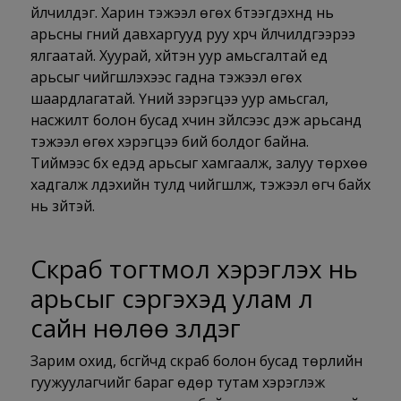
үйлчилдэг.
Харин
тэжээл өгөх бүтээгдэхүүнүүд нь
арьсны гүний давхаргууд
руу
хүрч үйлчилдгээрээ
ялгаатай. Хуурай, хүйтэн уур амьсгалтай үед
арьсыг чийгшүүлэхээс гадна тэжээл өгөх
шаардлагатай. Үүний зэрэгцээ уур амьсгал,
насжилт болон бусад хүчин зүйлсээс үүдэж арьсанд
тэжээл өгөх хэрэгцээ бий болдог байна.
Тиймээс бүх үеүдэд арьсыг хамгаалж, залуу төрхөө
хадгалж үлдэхийн тулд чийгшүүлж, тэжээл өгч байх
нь зүйтэй.
Скраб тогтмол хэрэглэх нь
арьсыг сэргэхэд улам л
сайн нөлөө үзүүлдэг
Зарим охид, бүсгүйчүүд
скраб
болон бусад төрлийн
гуужуулагчийг бараг өдөр тутам хэрэглэж