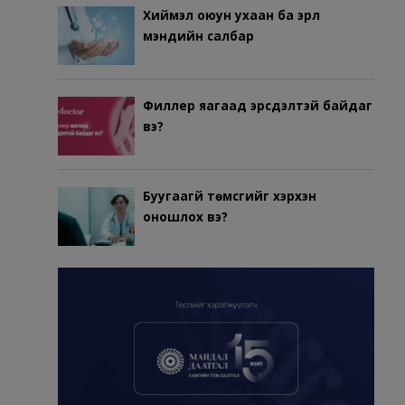
Хиймэл оюун ухаан ба эрүүл
мэндийн салбар
Филлер яагаад эрсдэлтэй байдаг
вэ?
Буугаагүй төмсгийг хэрхэн
оношлох вэ?