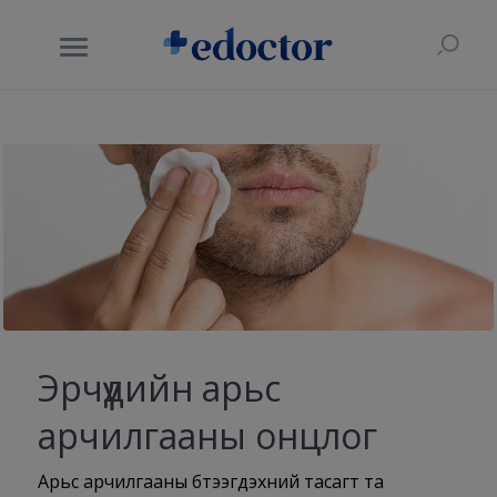
Эрчүүдийн арьс
арчилгааны онцлог
Арьс арчилгааны бүтээгдэхүүний тасагт та