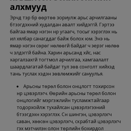
алхмууд
Эрчүүд тэр бүр өөртөө зориулж арьс арчилгааны
бүтээгдэхүүний худалдан авалт хийдэггүй. Гэртээ
байгаа ямар нэгэн нүүр угаагч, тосыг хэрэглэх нь
илүү хялбар санагддаг байж болох юм. Энэ нь
ямар нэгэн сөрөг нөлөөгүй байдаг ч эерэг нөлөө
ч үзүүлдэггүй байна. Харин арьсанд хүйс, нас
харгалзахгүй тогтмол арчилгаа, хамгаалалт
шаардлагатай байдаг тул зөв сонголт хийхэд
тань туслах хэдэн зөвлөмжийг сануулъя.
Арьсны төрөл болон онцлогт тохирсон
нүүр цэвэрлэгч. Өөрийн арьсны төрөл болон
онцлогийг мэргэжлийн тусламжтайгаар
тодорхойлж тухайлсан цэвэрлэгээний
бүтээгдэхүүн хэрэглэх. Сүүн шингэн, цэвэрлэгч
саван, хөөсөн цэвэрлэгч, скрабтай цэвэрлэгч
гэх мэтчилэн олон төрлийн бохирдол