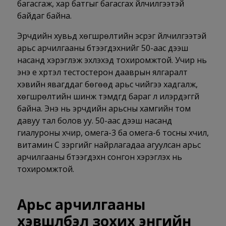
багасгаж, хар батгыг багасгах үйлчилгээтэй
байдаг байна.
Эрчүүдийн хувьд хөгшрөлтийн эсрэг үйлчилгээтэй
арьс арчилгааны бүтээгдэхүүнийг 50-аас дээш
насанд хэрэглэж эхлэхэд тохиромжтой. Учир нь
энэ үе хүртэл тестостерон дааврын ялгаралт
хэвийн явагддаг бөгөөд арьс чийгээ хадгалж,
хөгшрөлтийн шинж тэмдгүүд бараг л илэрдэггүй
байна. Энэ нь эрчүүдийн арьсны хамгийн том
давуу тал болов уу. 50-аас дээш насанд
гиалуроны хүчир, омега-3 ба омега-6 тосны хүчил,
витамин С зэргийг найрлагадаа агуулсан арьс
арчилгааны бүтээгдэхүүн сонгон хэрэглэх нь
тохиромжтой.
Арьс арчилгааны
хэвшүүлбэл зохих энгийн