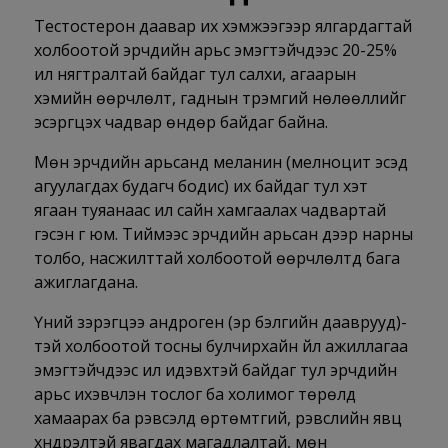
Тестостерон даавар их хэмжээгээр ялгардагтай
холбоотой эрчүүдийн арьс эмэгтэйчүүдээс 20-25%
илүү нягтралтай байдаг тул салхи, агаарын
хэмийн өөрчлөлт, гаднын түрэмгий нөлөөллийг
эсэргүүцэх чадвар өндөр байдаг байна.
Мөн эрчүүдийн арьсанд меланин (мелноцит эсэд
агуулагдах будагч бодис) их байдаг тул хэт
ягаан туяанаас илүү сайн хамгаалах чадвартай
гэсэн үг юм. Тиймээс эрчүүдийн арьсан дээр нарны
толбо, насжилттай холбоотой өөрчлөлтүүд бага
ажиглагдана.
Үүний зэрэгцээ андроген (эр бэлгийн дааврууд)-
тэй холбоотой тосны булчирхайн үйл ажиллагаа
эмэгтэйчүүдээс илүү идэвхтэй байдаг тул эрчүүдийн
арьс ихэвчлэн тослог ба холимог төрөлд
хамаарах ба үрэвсэлд өртөмтгий, үрэвслийн явц
хүндрэлтэй явагдах магадлалтай, мөн