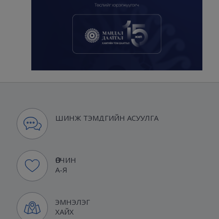
ШИНЖ ТЭМДГИЙН АСУУЛГА
ӨВЧИН
А-Я
ЭМНЭЛЭГ
ХАЙХ