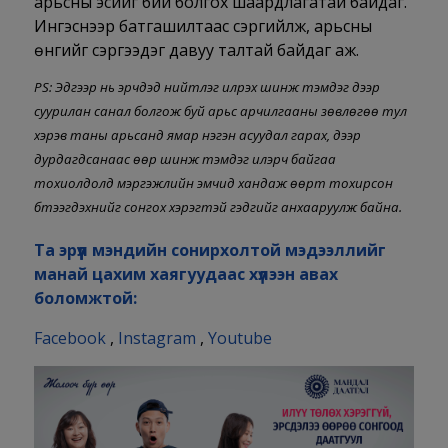
арьсны эсийг бий болгох шаардлагатай байдаг.
Ингэснээр батгашилтаас сэргийлж, арьсны
өнгийг сэргээдэг давуу талтай байдаг аж.
PS: Эдгээр нь эрчүүдэд нийтлэг илрэх шинж тэмдэг дээр
суурилан санал болгож буй арьс арчилгааны зөвлөгөө тул
хэрэв таны арьсанд ямар нэгэн асуудал гарах, дээр
дурдагдсанаас өөр шинж тэмдэг илэрч байгаа
тохиолдолд мэргэжлийн эмчид хандаж өөрт тохирсон
бүтээгдэхүүнийг сонгох хэрэгтэй гэдгийг анхааруулж байна.
Та эрүүл мэндийн сонирхолтой мэдээллийг
манай цахим хаягуудаас хүлээн авах
боломжтой:
Facebook
,
Instagram
,
Youtube