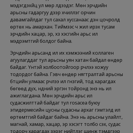
мэдэгдэхүйц ул мөр үлдээдэг. Мөн эрчүүдийн
арьсны гадаргуу дээр хүчиллэг орчин
давамгайлдаг тул сахал хуссанаас үүдэн цочролд
өртөх нь амархан. Тиймээс ч жил ирэх тусам
эрчүүдийн хацар, эрүү, хүзүү хэсгийн арьс илүү
мэдрэмтгий болдог байна.
Эрчүүдийн арьсанд илүү их хэмжээний коллаген
агуулагддаг тул арьсны уян хатан байдал өндөр
байдаг. Үүнтэй холбоотойгоор үрчлээ хожуу
тодордог байна. Гэвч өндөр нягтралтай арьсны
бүтцийн улмаас үрчлээ илүү гүнзгий, тод харагдах
бөгөөд дух, нүдний эргэн тойронд энэ нь илүү
ажиглагдана. Мөн эрчүүдийн арьс илүү
судасжилттай байдаг тул rosacea буюу
эпидермесийн цусны судасны архаг гэмтэлд илүү
өртөмтгий байдаг байна. Энэ нь арьсны улайлт,
магнай, хамар, хацар, эрүү хэсэгт толбо үүсэх, судас
тодорч харагдах зэрэг нийтлэг шинж тэмдгээр