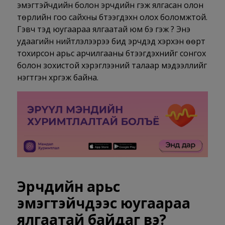
эмэгтэйчүүдийн болон эрчүүдийн гэж ялгасан олон
төрлийн гоо сайхны бүтээгдэхүүн олох боломжтой.
Гэвч тэд юугаараа ялгаатай юм бэ гэж үү? Энэ
удаагийн нийтлэлээрээ бид эрчүүдэд хэрхэн өөрт
тохирсон арьс арчилгааны бүтээгдэхүүнийг сонгох
болон зохистой хэрэглээний талаар мэдээллийг
нэгтгэн хүргэж байна.
Эрчүүдийн арьс
эмэгтэйчүүдээс юугаараа
ялгаатай байдаг вэ?