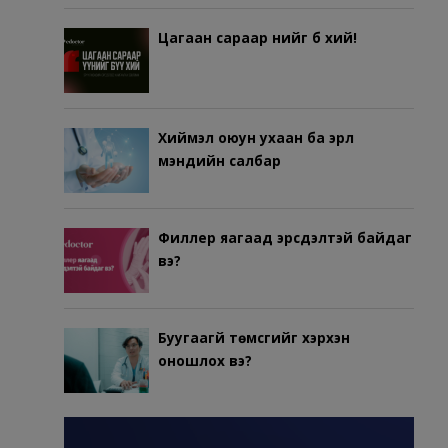
Цагаан сараар үүнийг бүү хий!
Хиймэл оюун ухаан ба эрүүл
мэндийн салбар
Филлер яагаад эрсдэлтэй байдаг
вэ?
Буугаагүй төмсгийг хэрхэн
оношлох вэ?