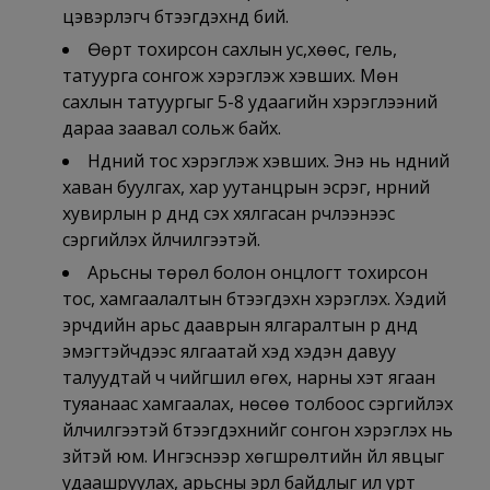
цэвэрлэгч бүтээгдэхүүнүүд бий.
Өөрт тохирсон сахлын ус,хөөс, гель,
татуурга сонгож хэрэглэж хэвших. Мөн
сахлын татуургыг 5-8 удаагийн хэрэглээний
дараа заавал сольж байх.
Нүдний тос хэрэглэж хэвших. Энэ нь нүдний
хаван буулгах, хар уутанцрын эсрэг, нүүрний
хувирлын үр дүнд үүсэх хялгасан үрчлээнээс
сэргийлэх үйлчилгээтэй.
Арьсны төрөл болон онцлогт тохирсон
тос, хамгаалалтын бүтээгдэхүүн хэрэглэх. Хэдий
эрчүүдийн арьс дааврын ялгаралтын үр дүнд
эмэгтэйчүүдээс ялгаатай хэд хэдэн давуу
талуудтай ч чийгшил өгөх, нарны хэт ягаан
туяанаас хамгаалах, нөсөө толбоос сэргийлэх
үйлчилгээтэй бүтээгдэхүүнийг сонгон хэрэглэх нь
зүйтэй юм. Ингэснээр хөгшрөлтийн үйл явцыг
удаашруулах, арьсны эрүүл байдлыг илүү урт