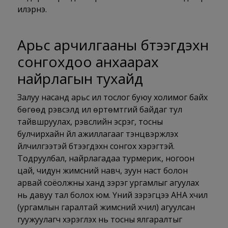
илэрнэ.
Арьс арчилгааны бүтээгдэхүүн
сонгохдоо анхаарах
найрлагын тухайд
Залуу насанд арьс илүү тослог буюу холимог байх
бөгөөд үрэвсэлд илүү өртөмтгий байдаг тул
тайвшруулах, үрэвслийн эсрэг, тосны
булчирхайн үйл ажиллагааг тэнцвэржүүлэх
үйлчилгээтэй бүтээгдэхүүн сонгох хэрэгтэй.
Тодруулбал, найрлагадаа турмерик, ногоон
цай, чидун жимсний навч, зуун наст болон
арвай соёолжны ханд зэрэг ургамлыг агуулах
нь давуу тал болох юм. Үүний зэрэгцээ АНА хүчил
(ургамлын гаралтай жимсний хүчил) агуулсан
гуужуулагч хэрэглэх нь тосны ялгаралтыг