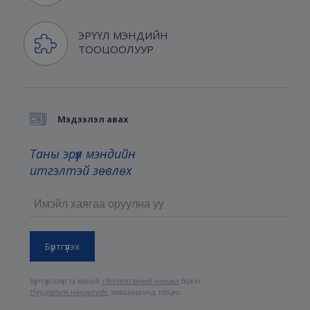
ЭРҮҮЛ МЭНДИЙН
ТООЦООЛУУР
Мэдээлэл авах
Таны эрүүл мэндийн
итгэлтэй зөвлөх
Бүртгүүлснээр та манай
Үйлчилгээний нөхцөл
болон
Нууцлалын нөхцөлийг
зөвшөөрсөнд тооцно.