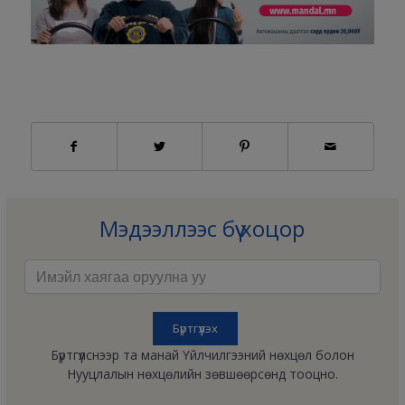
Мэдээллээс бүү хоцор
Бүртгүүлснээр та манай Үйлчилгээний нөхцөл болон
Нууцлалын нөхцөлийн зөвшөөрсөнд тооцно.