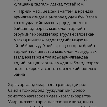
хугацаанд хадгалж үлдэхэд тустай юм.
Нүүрний маск. Зөвхөн эмэгтэйчүүд нүүрэндээ
арчилгаа хийдэг үе өнгөрөөд удаж буй. Хэрэв
та нэг удаагийн маскны үр дүнд эргэлзэж
байвал тэдгээр нь маш олон төрлийн
серумийг их хэмжээгээр агуулан салфеткан
маскад шингээж өгдөг гэдгийг мэдэх нь
зүйтэй болов уу. Үүний зэрэгцээ төрөл бүрийн
төрлийн үйлчилгээтэй маш олон маскууд зах
зээлд нэвтэрсэн тул арьс арчилгаандаа
төдийлөн цаг гаргаж амждаггүй бол эдгээрээс
өөрт тохирохыг сонгон хэрэглэхийг зөвлөж
байна.
Хэрэв арьсанд ямар нэгэн үрэвсэл, цочрол
байхгүй тохиолдолд гуужуулагчийг долоо
хоногтоо нэгээс хоёр удаа хэрэглэх хэрэгтэй.
Учир нь үхэжсэн арьсны эсээс ангижирч, шинэ