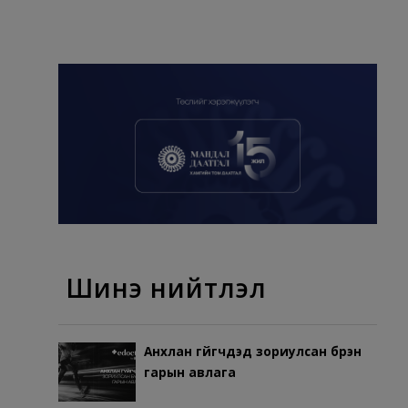
Шинэ нийтлэл
Анхлан гүйгчдэд зориулсан бүрэн
гарын авлага