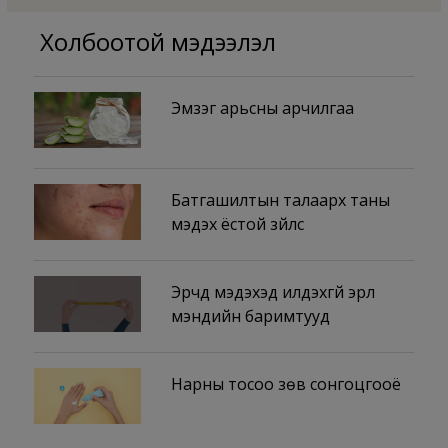
Холбоотой мэдээлэл
Эмзэг арьсны арчилгаа
Батгашилтын талаарх таны
мэдэх ёстой зүйлс
Эрчүүд мэдэхэд илүүдэхгүй эрүүл
мэндийн баримтууд
Нарны тосоо зөв сонгоцгооё