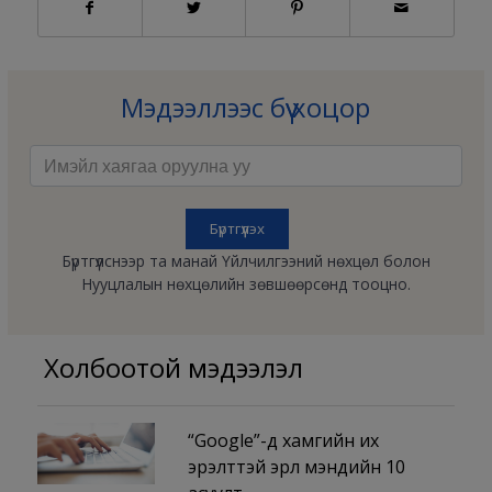
Мэдээллээс бүү хоцор
Бүртгүүлснээр та манай Үйлчилгээний нөхцөл болон
Нууцлалын нөхцөлийн зөвшөөрсөнд тооцно.
Холбоотой мэдээлэл
“Google”-д хамгийн их
эрэлттэй эрүүл мэндийн 10