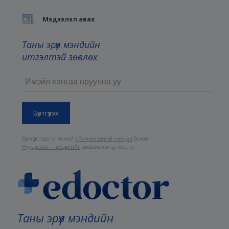
Мэдээлэл авах
Таны эрүүл мэндийн
итгэлтэй зөвлөх
Бүртгүүлснээр та манай
Үйлчилгээний нөхцөл
болон
Нууцлалын нөхцөлийг
зөвшөөрсөнд тооцно.
Таны эрүүл мэндийн