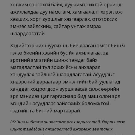
хөгжим сонсохгүй байх, дуу чимээ ихтэй орчинд
ажиллахдаа дуу намсгагч, хамгаалалт хэрэглэж
хэвших, хорт зуршлыг хязгаарлах, ототоксик
эмнээс зайлсхийх, сайтар унтаж амрах
шаардлагатай.
Хэдийгээр чих шуугих нь бие даасан эмгэг биш ч
гэлээ биеийн хэвийн бус үйл ажиллагаа, эд
эрхтний эмгэгийн шинж тэмдэг байх
магадлалтай тул зохих ёсны анхаарал
хандуулах зайлшгүй шаардлагатай. Асуудлыг
хүндэрсний дараагаар эмнэлгийн байгууллагад
ханддаг хоцрогдсон зуршлаасаа салж өөрийн
эрүүл мэнддээ цаг гаргаснаар бид маш олон эрүүл
мэндийн асуудлаас зайлсхийх боломжтой
гэдгийг та битгий мартаарай.
PS: Энэхүү нийтлэл нь зөвлөмж өгөх зорилготой. Өөрт илрэх
шинж тэмдгүүдийг анхааралтай ажиглаж, зөв таних