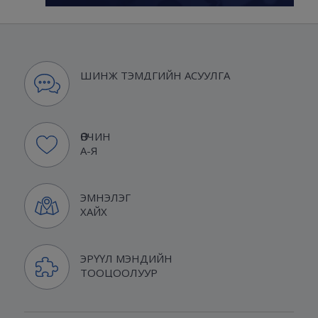
ШИНЖ ТЭМДГИЙН АСУУЛГА
ӨВЧИН
А-Я
ЭМНЭЛЭГ
ХАЙХ
ЭРҮҮЛ МЭНДИЙН
ТООЦООЛУУР