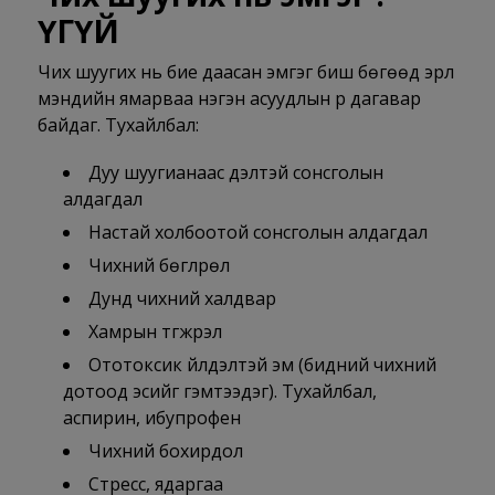
ҮГҮЙ
Чих шуугих нь бие даасан эмгэг биш бөгөөд эрүүл
мэндийн ямарваа нэгэн асуудлын үр дагавар
байдаг. Тухайлбал:
Дуу шуугианаас үүдэлтэй сонсголын
алдагдал
Настай холбоотой сонсголын алдагдал
Чихний бөглрөл
Дунд чихний халдвар
Хамрын түгжрэл
Ототоксик үйлдэлтэй эм (бидний чихний
дотоод эсийг гэмтээдэг). Тухайлбал,
аспирин, ибупрофен
Чихний бохирдол
Стресс, ядаргаа