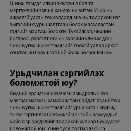
Шинж тэмдэг илэрч эхэлсэн л бол та
мэргэжлийн эмчид хандах нь зүйтэй. Учир нь
ажралгүй удсан тохиолдолд энэ нь тодорхой нэг
эмгэгийн суурь шалтгаан болох магадлалтай
гэдгийг мартаж болохгүй. Тухайлбал, чихний
бөглрөл, үрэвсэлт өвчин зэргийн улмаас үүдсэн
чих шуугих шинж тэмдгийг тоохгүй удвал архаг
сонсголын бэрхшээл бий болж болзошгүй юм.
Урьдчилан сэргийлэх
боломжтой юу?
Бидний эрүүл мэнд ихэвчлэн амьдралын хэв
маягаас ихээхэн хамааралтай байдаг. Хэдийгээр
чих шуугих шинж тэмдгийг урьдчилан мэдэж,
түүнээс сэргийлэх боломжгүй ч энгийн алхмуудыг
хийснээр эрсдэлийг тодорхой хувиар бууруулах
боломжтой юм. Үүний тулд тогтмол чанга