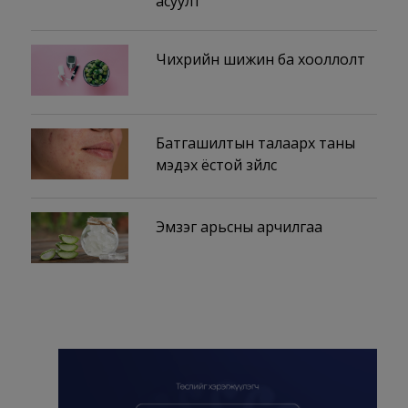
асуулт
Чихрийн шижин ба хооллолт
Батгашилтын талаарх таны
мэдэх ёстой зүйлс
Эмзэг арьсны арчилгаа