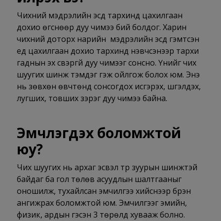
Чихний мэдрэлийн эсүүд тархинд цахилгаан
дохио өгснөөр дуу чимээ бий болдог. Харин
чихний доторх нарийн мэдрэлийн эсүүд гэмтсэн
үед цахилгаан дохио тархинд нэвчсэнээр тархи
гаднын эх үүсвэргүй дуу чимээг сонсно. Үүнийг чих
шуугих шинж тэмдэг гэж ойлгож болох юм. Энэ
нь зөвхөн өвчтөнд сонсогдох исгэрэх, шүгэлдэх,
лугших, товших зэрэг дуу чимээ байна.
Эмчлэгдэх боломжтой
юу?
Чих шуугих нь архаг эсвэл түр зуурын шинжтэй
байдаг ба гол төлөв асуудлын шалтгааныг
оношилж, тухайлсан эмчилгээ хийснээр бүрэн
ангижрах боломжтой юм. Эмчилгээг эмийн,
физик, ардын гэсэн 3 төрөлд хувааж болно.