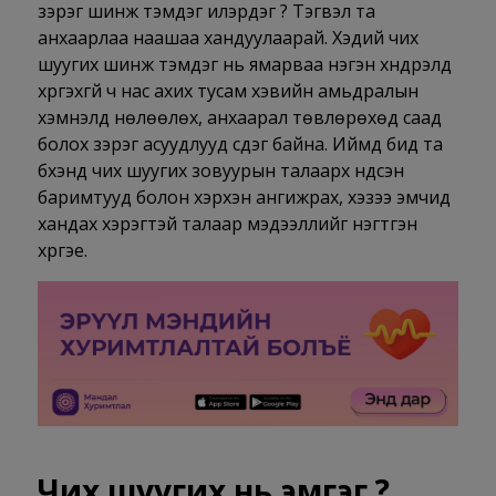
зэрэг шинж тэмдэг илэрдэг үү? Тэгвэл та
анхаарлаа наашаа хандуулаарай. Хэдий чих
шуугих шинж тэмдэг нь ямарваа нэгэн хүндрэлд
хүргэхгүй ч нас ахих тусам хэвийн амьдралын
хэмнэлд нөлөөлөх, анхаарал төвлөрөхөд саад
болох зэрэг асуудлууд үүсдэг байна. Иймд бид та
бүхэнд чих шуугих зовуурын талаарх үндсэн
баримтууд болон хэрхэн ангижрах, хэзээ эмчид
хандах хэрэгтэй талаар мэдээллийг нэгтгэн
хүргэе.
Чих шуугих нь эмгэг үү?