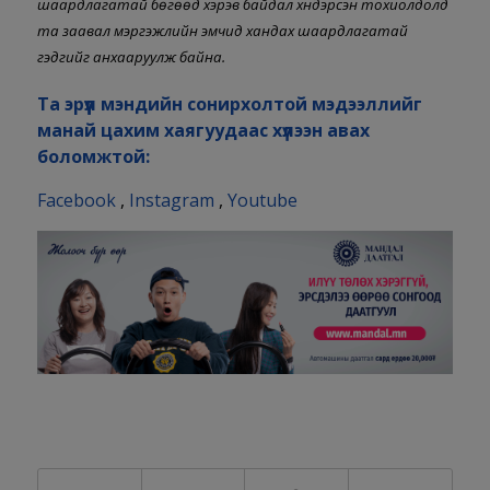
шаардлагатай бөгөөд хэрэв байдал хүндэрсэн тохиолдолд
та заавал мэргэжлийн эмчид хандах шаардлагатай
гэдгийг анхааруулж байна.
Та эрүүл мэндийн сонирхолтой мэдээллийг
манай цахим хаягуудаас хүлээн авах
боломжтой:
Facebook
,
Instagram
,
Youtube