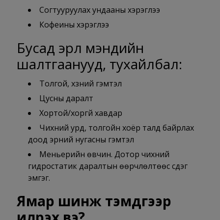
Согтууруулах ундааны хэрэглээ
Кофеины хэрэглээ
Бусад эрүүл мэндийн
шалтгаанууд, тухайлбал:
Толгой, хүзүүний гэмтэл
Цусны даралт
Хортой/хоргүй хавдар
Чихний урд, толгойн хоёр талд байрлах
доод эрүүний нугасны гэмтэл
Меньерийн өвчин. Дотор чихний
гидростатик даралтын өөрчлөлтөөс үүсдэг
эмгэг.
Ямар шинж тэмдгээр
илрэх вэ?