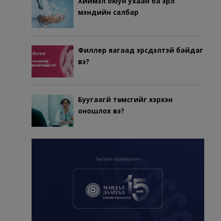
Хиймэл оюун ухаан ба эрүүл
мэндийн салбар
Филлер яагаад эрсдэлтэй байдаг
вэ?
Буугаагүй төмсгийг хэрхэн
оношлох вэ?