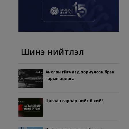
Шинэ нийтлэл
Анхлан гүйгчдэд зориулсан бүрэн
гарын авлага
Цагаан сараар үүнийг бүү хий!