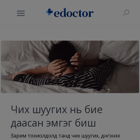
Чих шуугих нь бие
даасан эмгэг биш
Зарим тохиолдолд танд чих шуугих, дүнгэнэх