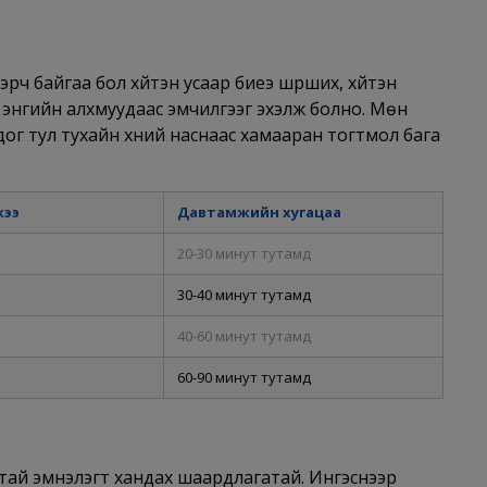
рч байгаа бол хүйтэн усаар биеэ шүрших, хүйтэн
г энгийн алхмуудаас эмчилгээг эхэлж болно. Мөн
ог тул тухайн хүний наснаас хамааран тогтмол бага
жээ
Давтамжийн хугацаа
20-30 минут тутамд
30-40 минут тутамд
40-60 минут тутамд
60-90 минут тутамд
тай эмнэлэгт хандах шаардлагатай. Ингэснээр