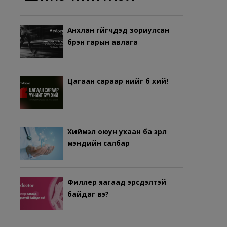
Анхлан гүйгчдэд зориулсан
бүрэн гарын авлага
Цагаан сараар үүнийг бүү хий!
Хиймэл оюун ухаан ба эрүүл
мэндийн салбар
Филлер яагаад эрсдэлтэй
байдаг вэ?