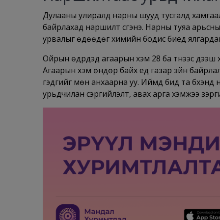
Дулааны улиралд нарны шууд тусгалд хамгаалах
байрлахад наршилт үүсгэнэ. Нарны туяа арьсны
урвалыг өдөөдөг химийн бодис биед ялгардаг 
Ойрын өдрүүдэд агаарын хэм 28 ба түүнээс дээ
Агаарын хэм өндөр байх үед газар зүйн байрл
гэдгийг мөн анхаарна уу. Иймд бид та бүхэнд
урьдчилан сэргийлэлт, авах арга хэмжээ зэрг