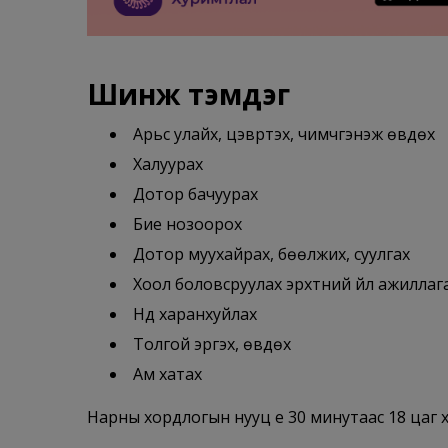
Шинж тэмдэг
Арьс улайх, цэврүүтэх, чимчгэнэж өвдөх
Халуурах
Дотор бачуурах
Бие нозоорох
Дотор муухайрах, бөөлжих, суулгах
Хоол боловсруулах эрхтний үйл ажиллаг
Нүд харанхуйлах
Толгой эргэх, өвдөх
Ам хатах
Нарны хордлогын нууц үе 30 минутаас 18 цаг х