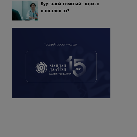
Буугаагүй төмсгийг хэрхэн
оношлох вэ?