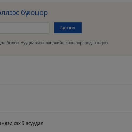
ллээс бүү хоцор
өхцөл болон Нууцлалын нөхцөлийн зөвшөөрсөнд тооцно.
ндэд үүсэх 9 асуудал