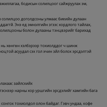
л ажиллагаа, бодисын солилцоог сайжруулах эм,
н солилцоо доголдсоны улмаас биеийн дулаан
аггүй. Энэ үед эмнэлгийн зүгээс хордлого тайлах,
н солилцооны болон дулааны тэнцвэрийг барихад
 нь хөнгөн хэлбэрээр тохиолддог ч шинж
 ноцтой асуудал үүсэх гол хүчин зүйл болох эрсдэлтэй
лахаас зайлсхийх
Ингэснээр нарны хор уршгийн эрсдэлийг хамгийн бага
даа сонгох тохиолдол олон байдаг. Гэвч ундаа, кофе