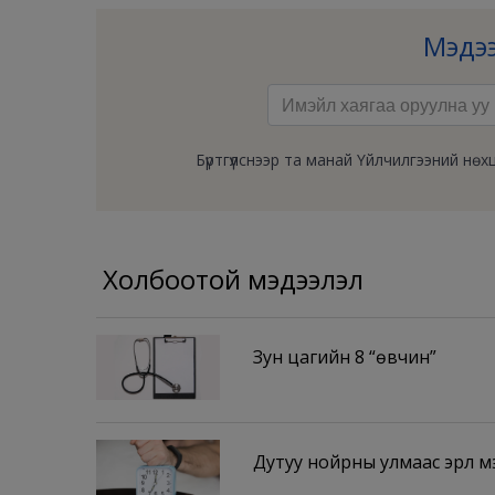
Мэдээ
Бүртгүүлснээр та манай Үйлчилгээний н
Холбоотой мэдээлэл
Зун цагийн 8 “өвчин”
Дутуу нойрны улмаас эрүүл мэ