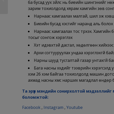
ба бусад уух зүйлс нь биеийн шингэнийг нөх
таны мэдэх ёстой...
зарим тохиолдолд хярам хамгийн зөв сон
Нарнаас хамгаалах малгай, шил зүүж хэв
Биеийн бусад хэсгийг наранд аль болох 
Нарнаас хамгаалах тос түрхэх. Хамгийн б
тосыг сонгож хэрэглэх
Хэт идэвхтэй дасгал, хөдөлгөөн хийхээс
Архи согтууруулах ундаа хэрэглэхгүй бай
Нарны шууд тусгалтай газар унтахгүй ба
Бага насны хүүхдийг тээврийн хэрэгсэлд 
хэм 26 хэм байгаа тохиолдолд машин дотор
ахмад насны хүмүүс нарших магадлал өндөр 
Та эрүүл мэндийн сонирхолтой мэдээллийг 
боломжтой:
Facebook
,
Instagram
,
Youtube