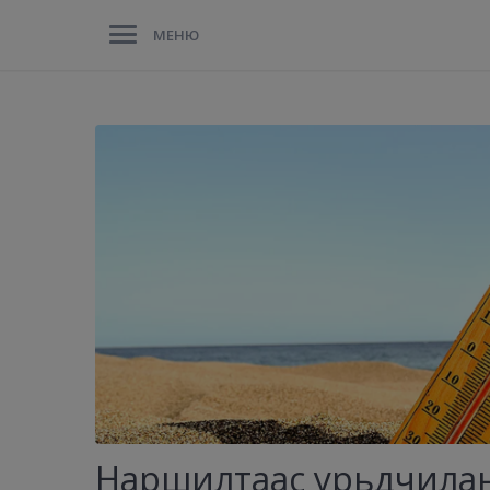
МЕНЮ
Наршилтаас урьдчилан