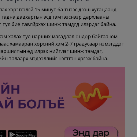
 хэрэгсэлгүй 15 минут ба түүнээс дээш хугацаанд
 гадна давхаргын эсүүд гэмтээснээр дархлааны
тул бие тавгүйрхэх шинж тэмдгүүд илэрдэг байна.
ш хэм халах тул нарших магадлал өндөр байгаа юм.
алаас хамааран хөрсний хэм 2-7 градусаар нэмэгддэг
 наршилтын үед илрэх нийтлэг шинж тэмдэг,
ийн талаарх мэдээллийг нэгтгэн хүргэж байна.