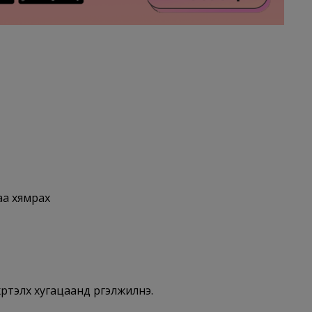
аа хямрах
үртэлх хугацаанд үргэлжилнэ.