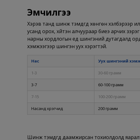
Эмчилгээ
Хэрэв танд шинж тэмдгүүд хөнгөн хэлбэрээр илэ
усанд орох, хүйтэн алчуураар биеэ арчих зэрэ
нарны хордлогын үед шингэний дутагдалд орд
хэмжээгээр шингэн уух хэрэгтэй.
Нас
Уух шингэний хэм
1-3
30-60 грамм
3-7
60-100 грамм
7-15
100-200 грамм
Насанд хүрэгчид
200 грамм
Шинж тэмдгүүд даамжирсан тохиолдолд яарал