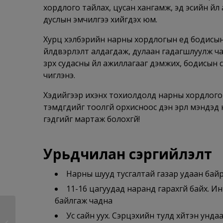
хордлого тайлах, цусан хангамж, эд эсийн үй
дуслын эмчилгээ хийгдэх юм.
Хурц хэлбэрийн нарны хордлогын үед бодисы
үйлдвэрлэлт алдагдаж, дулаан гадагшлуулж чадд
зүрх судасны үйл ажиллагааг дэмжих, бодисы
чиглэнэ.
Хэдийгээр ихэнх тохиолдолд нарны хордлого
тэмдгүүдийг тоолгүй орхисноос үүдэн эрүүл мэндэд
гэдгийг мартаж болохгүй!
Урьдчилан сэргийлэлт
Нарны шууд тусгалтай газар удаан байр
11-16 цагуудад наранд гарахгүй байх. 
байлгаж чадна
Уушгины хорт
Ус сайн уух. Сэрүүцэхийн тулд хүйтэн ун
хавдрын талаарх