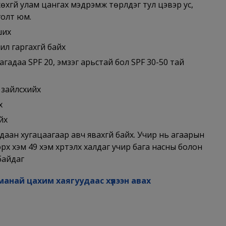
өхгүй улам цангах мэдрэмж төрүүлдэг тул цэвэр ус,
голт юм.
ших
ил гаргахгүй байх
агадаа SPF 20, эмзэг арьстай бол SPF 30-50 тай
 зайлсхийх
х
йх
удаан хугацаагаар авч явахгүй байх. Учир нь агаарын
х хэм 49 хэм хүртэлх халдаг учир бага насны болон
байдаг
манай цахим хаягуудаас хүлээн авах