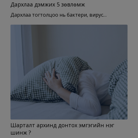
Дархлаа дэмжих 5 зөвлөмж
Дархлаа тогтолцоо нь бактери, вирус…
Шарталт архинд донтох эмгэгийн нэг
шинж үү?