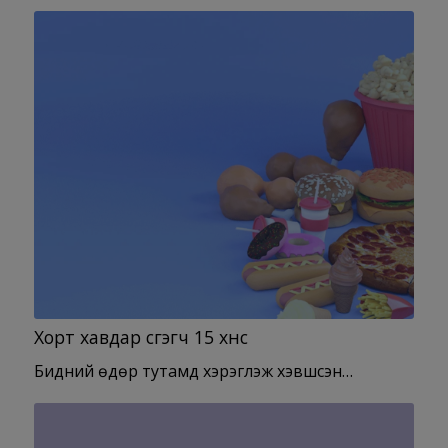
Хорт хавдар үүсгэгч 15 хүнс
Бидний өдөр тутамд хэрэглэж хэвшсэн…