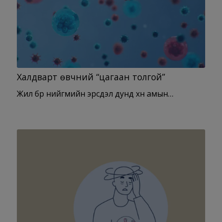
Халдварт өвчний “цагаан толгой”
Жил бүр нийгмийн эрсдэл дунд хүн амын…