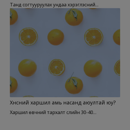
Танд согтууруулах ундаа хэрэглэсний…
Хүнсний харшил амь насанд аюултай юу?
Харшил өвчний тархалт сүүлийн 30-40…