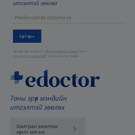
итгэлтэй зөвлөх
Бүртгүүлснээр та манай
Үйлчилгээний нөхцөл
болон
Нууцлалын нөхцөлийг
зөвшөөрсөнд тооцно.
Таны эрүүл мэндийн
итгэлтэй зөвлөх
Хамтран ажиллах
хүсэлт илгээх