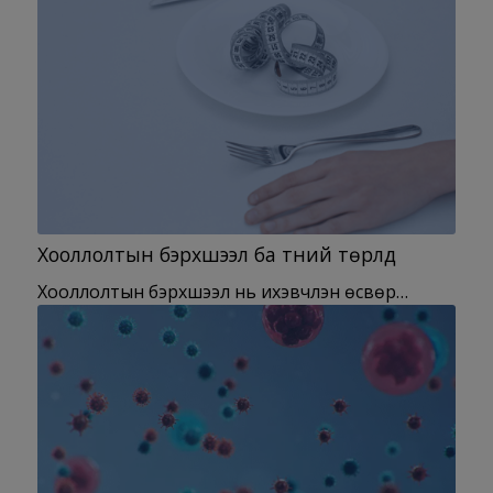
Хооллолтын бэрхшээл ба түүний төрлүүд
Хооллолтын бэрхшээл нь ихэвчлэн өсвөр…