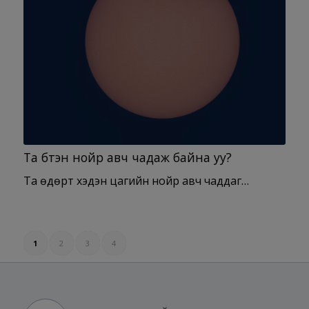
Та бүтэн нойр авч чадаж байна уу?
Та өдөрт хэдэн цагийн нойр авч чаддаг…
1
2
3
4