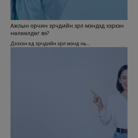
Ажлын орчин эрчүүдийн эрүүл мэндэд хэрхэн
нөлөөлдөг вэ?
Дээхэн үед эрчүүдийн эрүүл мэнд нь…