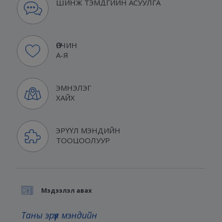
ШИНЖ ТЭМДГИЙН АСУУЛГА
ӨВЧИН
А-Я
ЭМНЭЛЭГ
ХАЙХ
ЭРҮҮЛ МЭНДИЙН
ТООЦООЛУУР
Мэдээлэл авах
Таны эрүүл мэндийн