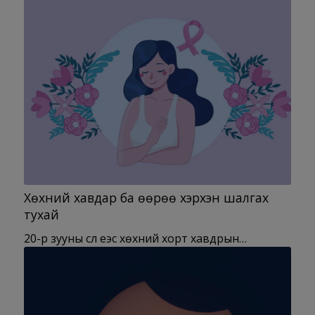
Хөхний хавдар ба өөрөө хэрхэн шалгах
тухай
20-р зууны сүүл үеэс хөхний хорт хавдрын…