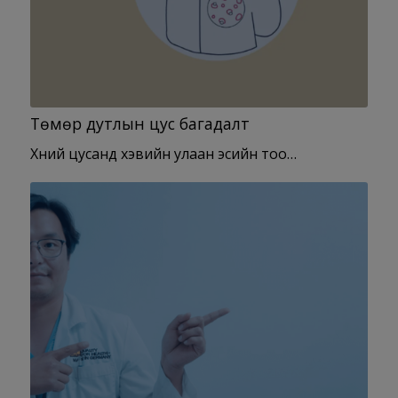
Төмөр дутлын цус багадалт
Хүний цусанд хэвийн улаан эсийн тоо…