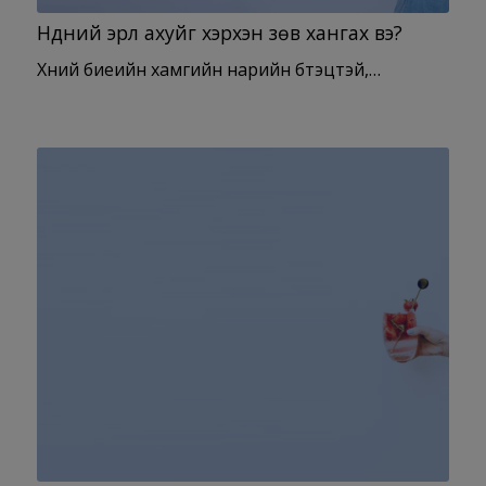
Нүдний эрүүл ахуйг хэрхэн зөв хангах вэ?
Хүний биеийн хамгийн нарийн бүтэцтэй,…