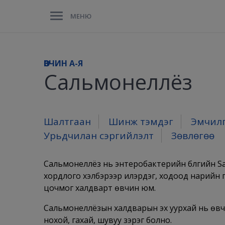
МЕНЮ
ӨВЧИН A-Я
Сальмонеллёз
Шалтгаан
Шинж тэмдэг
Эмчил
Урьдчилан сэргийлэлт
Зөвлөгөө
Сальмонеллёз нь энтеробактерийн бүлгийн Sal
хордлого хэлбэрээр илэрдэг, ходоод нарийн гэ
цочмог халдварт өвчин юм.
Сальмонеллёзын халдварын эх уурхай нь өвчтэ
нохой, гахай, шувуу зэрэг болно.