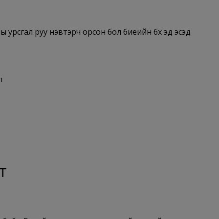
 урсгал руу нэвтэрч орсон бол биеийн бүх эд эсэд
л
т