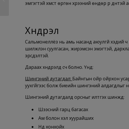
эмгэгтэй хүмүүст өргөн хүрээний өндөр үр дүнтэ
Хүндрэл
Сальмонеллёз нь амь насанд аюулгүй хэдий ч за
шилжүүлэн суулгасан, жирэмсэн эмэгтэй, дархлаа
эрсдэлтэй.
Дараах хүндрэлүүд үүсч болно. Үүнд:
Шингэний дутагдал:
Байнгын ойр ойрхон усар
уухгүйгээс болж биеийн шингэний алдагдлыг нө
Шингэний дутагдалд орсныг илтгэх шинжүүд:
Шээсний гарц багасах
Ам болон хэл хуурайших
Нүд хонхойх