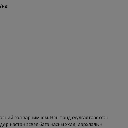
үнд:
эний гол зарчим юм. Нэн түрүүнд суулгалтаас үүссэн
 настан эсвэл бага насны хүүхдүүд, дархлалын