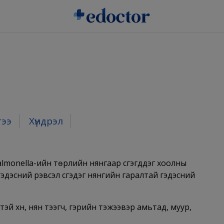
гээ
Хүндрэл
monella-ийн төрлийн нянгаар үүсгэгддэг хоолны
дэсний үрэвсэл үүсгэдэг нянгийн гаралтай гэдэсний
й хүн, нян тээгч, гэрийн тэжээвэр амьтад, муур,