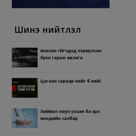
Шинэ нийтлэл
Анхлан гүйгчдэд зориулсан
бүрэн гарын авлага
Цагаан сараар үүнийг бүү хий!
Хиймэл оюун ухаан ба эрүүл
мэндийн салбар