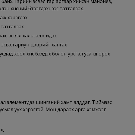
үй байх. Гэрийн эсвэл гар аргаар хийсэн майонез,
эн хүнсний бүтээгдэхүүнээс татгалзах.
гаж хэрэглэх
эс татгалзах
ах, эсвэл хальсалж идэх
 эсвэл ариун цэврийг хангах
сдад хоол хүнс бэлдэх болон урсгал усанд орох
хал элементүүдээ шингэний хамт алддаг. Тиймээс
усмал уух хэрэгтэй. Мөн дараах арга хэмжээг
х,