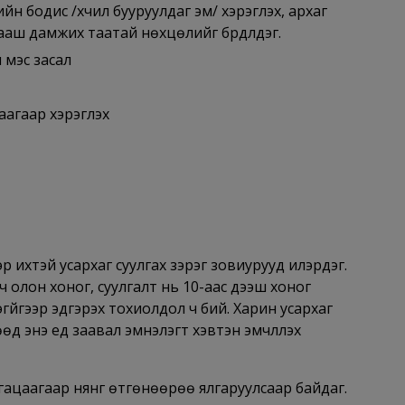
н бодис /хүчил бууруулдаг эм/ хэрэглэх, архаг
аш дамжих таатай нөхцөлийг бүрдүүлдэг.
 мэс засал
аагаар хэрэглэх
эр ихтэй усархаг суулгах зэрэг зовиурууд илэрдэг.
 олон хоног, суулгалт нь 10-аас дээш хоног
эгүйгээр эдгэрэх тохиолдол ч бий. Харин усархаг
д энэ үед заавал эмнэлэгт хэвтэн эмчлүүлэх
хугацаагаар нянг өтгөнөөрөө ялгаруулсаар байдаг.