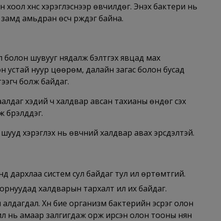
оол хүнс хэрэглэснээр өвчилдөг. Энэхүү бактери нь
замд амьдран өсч үрждэг байна.
 болон шувууг нядалж бэлтгэх явцад мах
н устай нуур цөөрөм, далайн загас болон бусад
тээгч болж байдаг.
лдаг хэдий ч халдвар авсан тахианы өндөг үүсэх
 бүрэлддэг.
 шууд хэрэглэх нь өвчний халдвар авах эрсдэлтэй.
нд дархлаа систем сул байдаг тул илүү өртөмтгий.
орнуудад халдварын тархалт илүү их байдаг.
 алдагдал. Хүн бие организм бактерийн эсрэг олон
чил нь амаар залгигдаж орж ирсэн олон тооны нян