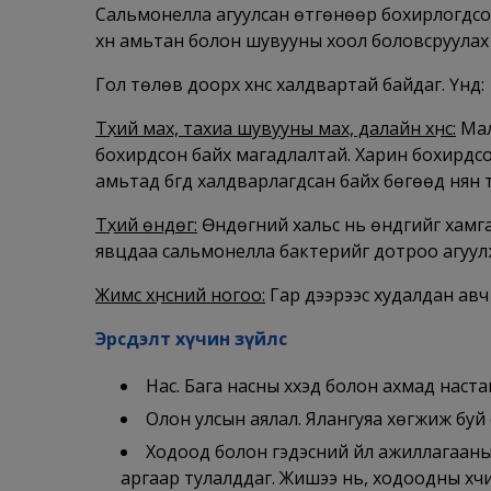
Сальмонелла агуулсан өтгөнөөр бохирлогдсон х
хүн амьтан болон шувууны хоол боловсруулах 
Гол төлөв доорх хүнс халдвартай байдаг. Үүнд:
Түүхий мах, тахиа шувууны мах, далайн хүнс:
Мал
бохирдсон байх магадлалтай. Харин бохирдсо
амьтад бүгд халдварлагдсан байх бөгөөд нян 
Түүхий өндөг:
Өндөгний хальс нь өндгийг хамгаа
явцдаа сальмонелла бактерийг дотроо агуулж
Жимс хүнсний ногоо:
Гар дээрээс худалдан авч
Эрсдэлт хүчин зүйлс
Нас. Бага насны хүүхэд болон ахмад наста
Олон улсын аялал. Ялангуяа хөгжиж буй 
Ходоод болон гэдэсний үйл ажиллагааны
аргаар тулалддаг. Жишээ нь, ходоодны хү