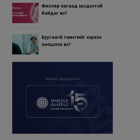
Филлер яагаад эрсдэлтэй
байдаг вэ?
Буугаагүй төмсгийг хэрхэн
оношлох вэ?