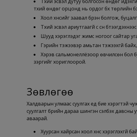
Түүхий эсвэл дутуу болгосон өндөг идэхг
түүхий өндөг орцонд нь ордог бүх төрлийн бэл
Хоол хүнсийг заавал бүрэн болгож, буцал
Түүхий эсвэл ариутгаагүй сүү сүүн бүтээгдэхүүнэ
Шууд хэрэглэдэг жимс ногоог сайтар уга
Гэрийн тэжээвэр амьтан тэжээхгүй байх,
Хэрэв сальмонеллёзоор өвчилсөн бол бу
зэргийг хориглоорой.
Зөвлөгөө
Халдварын улмаас суулгах үед бие хэрэгтэй чу
суулгалт бүрийн дараа шингэн сэлбэх давсны у
аваарай.
Хуурсан хайрсан хоол хүнс хэрэглэхгүй бай