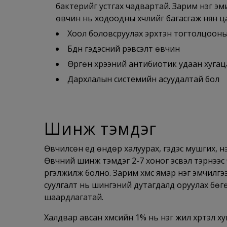
бактерийг устгах чадвартай. Зарим нэг эмий
өвчин нь ходоодны хүчлийг багасгаж нян ца
Хоол боловсруулах эрхтэн тогтолцооны
Бүдүүн гэдэсний үрэвсэлт өвчин
Өргөн хүрээний антибиотик удаан хугац
Дархлалын системийн асуудалтай бол
Шинж тэмдэг
Өвчилсөн үед өндөр халуурах, гэдэс мушгих, үн
Өвчний шинж тэмдэг 2-7 хоног эсвэл тэрнээс ч
үргэлжилж болно. Зарим хүмүүс ямар нэг эмчилгэ
суулгалт нь шингэний дутагдалд оруулах бөгөө
шаардлагатай.
Халдвар авсан хүмүүсийн 1% нь нэг жил хүртэл 