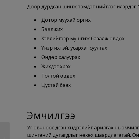
Доор дурдсан шинж тэмдэг нийтлэг илэрдэг. Ү
Дотор муухай оргих
Бөөлжих
Хэвлийгээр мушгиж базалж өвдөх
Үнэр ихтэй, усархаг суулгах
Өндөр халуурах
Жихүүдэс хүрэх
Толгой өвдөх
Цустай баах
Эмчилгээ
Уг өвчнөөс үүдсэн хүндрэлийг арилгах нь эмчилгэ
шингэний дутагдлыг нөхөх шаардлагатай. Өндөр
Цусан суулга