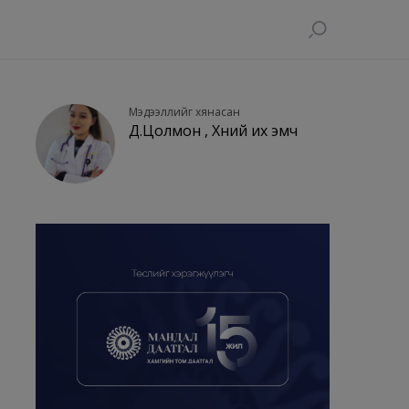
Мэдээллийг хянасан
Д.Цолмон , Хүний их эмч