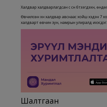
Халдвар халдварлагдсан сүү сүүн бүтээгдэхүүн, өн
Өвчилсөн хүн халдвар авснаас хойш хэдэн 7 хо
халдварт өвчин зун, намрын улиралд ихэсдэг
Шалтгаан