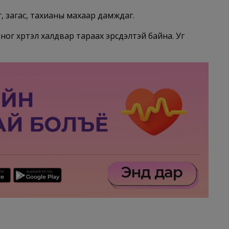
дөг, загас, тахианы махаар дамждаг.
ног хүртэл халдвар тараах эрсдэлтэй байна. Уг
.