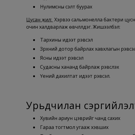
Нулимсны үүсэлт буурах
Цусан үжил:
Хэрвээ сальмонелла бактери цусны
очин халдварлаж өвчлүүлдэг. Жишээлбэл:
Тархины идээт үрэвсэл
Зүрхний дотор байрлах хавхлагын үрэвсэ
Ясны идээт үрэвсэл
Судасны хананд байрлаж үрэвсүүлэх
Үений дахилтат идээт үрэвсэл.
Урьдчилан сэргийлэл
Хувийн ариун цэврийг чанд сахих
Гараа тогтмол угааж хэвших