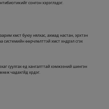
й антибиотикийг сонгон хэрэглэдэг.
рим хүмүүст буюу нялхас, ахмад настан, эрхтэн
 системийн өөрчлөлттэй хүмүүст хүндрэл үүсгэх
хаг суулгах үед хангалттай хэмжээний шингэн
хөж чадахгүйд хүрдэг.