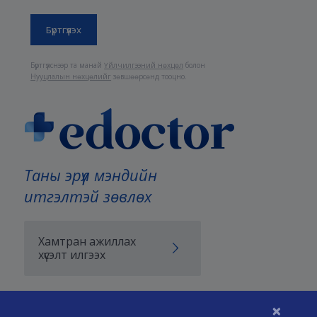
Бүртгүүлснээр та манай
Үйлчилгээний нөхцөл
болон
Нууцлалын нөхцөлийг
зөвшөөрсөнд тооцно.
Таны эрүүл мэндийн
итгэлтэй зөвлөх
Хамтран ажиллах
хүсэлт илгээх
×