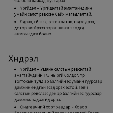
болоогүй байхад цус гарах
Үргүйдэл
– Үргүйдэлтэй эмэгтэйчүүдийн
умайн салст үрэвссэн байх магадлалтай.
Ядрах, гүйлгэх, өтгөн хатах, гэдэс дүүрэх,
дотор эвгүйрхэх зэрэг шинж тэмдгүүд
ажиглагдаж болно.
Хүндрэл
Үргүйдэл
– Умайн салстын үрэвсэлтэй
эмэгтэйчүүдийн 1/3 нь үргүй болдог. Үр
тогтохын тулд эр бэлгийн эс умайн гуурсаар
дамжин өндгөн эсэд хүрэх ёстой. Гэвч
салстын үрэвслээс үүдэн эр бэлгийн эс гуурсаар
дамжиж чадахгүйд хүрнэ.
Өндгөвчний хорт хавдар
– Ховор