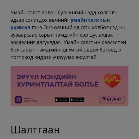
Умайн салст болон булчингийн эдүүд холбогч
эдээр солигдох өвчнийг
умайн салстын
үрэвсэл
гэнэ. Энэ өвчний үед үүссэн холбогч эд нь
зузаарсаар сарын тэмдгийн үеэр цус алдах
эрсдэлийг дагуулдаг. Умайн салстын үрэвсэлтэй
бол сарын тэмдгийн үед хүчтэй өвдөх бөгөөд үр
тогтоход хүндрэл учруулах аюултай.
Шалтгаан