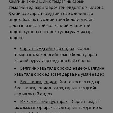
Хамгийн эхний шинж тэмдэг нь сарын
тэмдгийн үед аарцгаар хүчтэй өвдөлт өгч илэрнэ.
Хэдийгээр сарын тэмдгийн үеэр хэвлийгээр
өвдөх, базлах нь хэвийн зүйл боловч умайн
салстын үрэвсэлтэй бол хэвлий маш хүчтэй
өвдөж, хугацаа өнгөрөх тусам улам ихээр
өвдөнө.
Сарын тэмдгийн үеэр өвдөх
– Сарын
тэмдгээс хэд хоногийн өмнө болон дараа
хэвлий нуруугаар өвдсөөр байх болно.
Бэлгийн хавьталд ороход өвдөх
– Бэлгийн
хавьталд орох үед эсвэл дараа нь умай өвдөх
Бие засахад өвдөх
– Хөнгөн эсвэл хүндээр
бие засахад өвдөлт өгөх, сарын тэмдгийн
үеэр илүү хүчтэй өвдөх
Их хэмжээний цус гарах
– Сарын тэмдэг
их хэмжээгээр ирэх эсвэл сарын тэмдэг ирэх