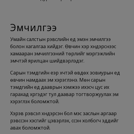
Эмчилгээ
Умайн салстын үрэвслийн үед эмэн эмчилгээ
болон хагалгаа хийдэг. Өвчин хэр хүндэрснээс
хамааран эмчилгээний төрлийг мэргэжлийн
эмчтэй ярилцан шийдвэрлэдэг.
Сарын тэмдгийн үеэр хүчтэй өвдөх зовиурын үед
өвчин намдаах эм хэрэглэнэ. Мөн сарын
тэмдгийн үед дааврын хэмжээ ихэсч цус их
гарахад хүргэдэг тул даавар тогтворжуулах эм
хэрэглэх боломжтой.
Хэрэв үрэвсэл хүндэрсэн бол мэс заслын аргаар
үрэвссэн хэсгийг цэвэрлэх, үүссэн холбогч эдүүдийг
авах боломжтой.