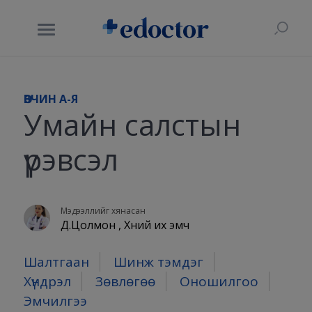
ӨВЧИН A-Я
Умайн салстын
үрэвсэл
Мэдээллийг хянасан
Д.Цолмон , Хүний их эмч
Шалтгаан
Шинж тэмдэг
Хүндрэл
Зөвлөгөө
Оношилгоо
Эмчилгээ