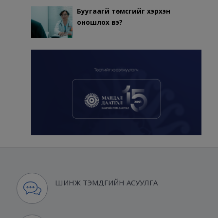
Буугаагүй төмсгийг хэрхэн
оношлох вэ?
ШИНЖ ТЭМДГИЙН АСУУЛГА