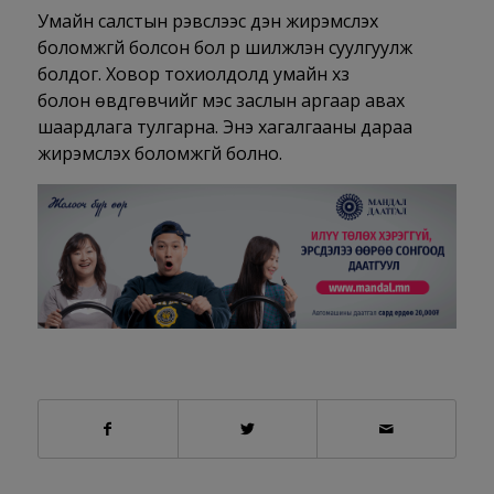
Умайн салстын үрэвслээс үүдэн жирэмслэх
боломжгүй болсон бол үр шилжүүлэн суулгуулж
болдог. Ховор тохиолдолд умайн хүзүү
болон өвдгөвчийг мэс заслын аргаар авах
шаардлага тулгарна. Энэ хагалгааны дараа
жирэмслэх боломжгүй болно.