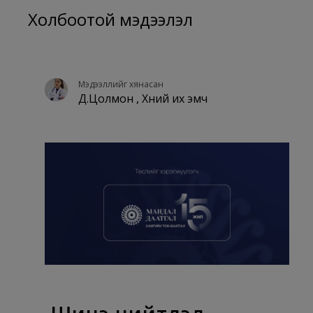
Холбоотой мэдээлэл
Мэдээллийг хянасан
Д.Цолмон , Хүний их эмч