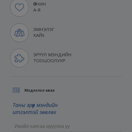
ӨВЧИН
А-Я
ЭМНЭЛЭГ
ХАЙХ
ЭРҮҮЛ МЭНДИЙН
ТООЦООЛУУР
Мэдээлэл авах
Таны эрүүл мэндийн
итгэлтэй зөвлөх