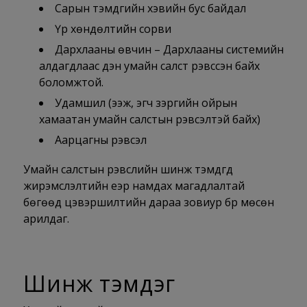
Сарын тэмдгийн хэвийн бус байдал
Үр хөндөлтийн сорви
Дархлааны өвчин – Дархлааны системийн
алдагдлаас үүдэн умайн салст үрэвссэн байх
боломжтой.
Удамшил (ээж, эгч зэргийн ойрын
хамаатан умайн салстын үрэвсэлтэй байх)
Аарцагны үрэвсэл
Умайн салстын үрэвслийн шинж тэмдгүүд
жирэмслэлтийн үеэр намдах магадлалтай
бөгөөд цэвэршилтийн дараа зовиур бүр мөсөн
арилдаг.
Шинж тэмдэг