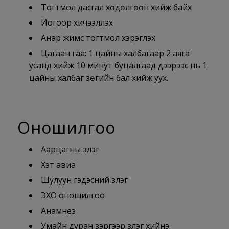
Тогтмол дасгал хөдөлгөөн хийж байх
Иогоор хичээллэх
Анар жимс тогтмол хэрэглэх
Цагаан гаа: 1 цайны халбагаар 2 аяга
усанд хийж 10 минут буцалгаад дээрээс нь 1
цайны халбаг зөгийн бал хийж уух.
Оношилгоо
Аарцагны үзлэг
Хэт авиа
Шулуун гэдэсний үзлэг
ЭХО оношилгоо
Анамнез
Умайн дуран зэргээр үзлэг хийнэ.