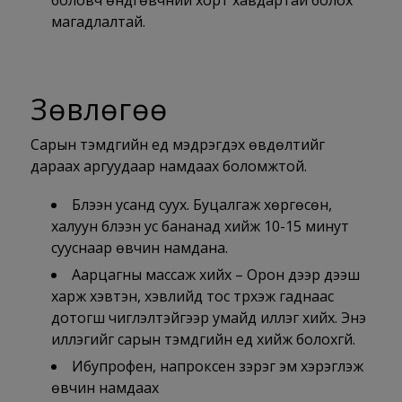
боловч өндгөвчний хорт хавдартай болох
магадлалтай.
Зөвлөгөө
Сарын тэмдгийн үед мэдрэгдэх өвдөлтийг
дараах аргуудаар намдаах боломжтой.
Бүлээн усанд суух. Буцалгаж хөргөсөн,
халуун бүлээн ус бананад хийж 10-15 минут
сууснаар өвчин намдана.
Аарцагны массаж хийх – Орон дээр дээш
харж хэвтэн, хэвлийд тос түрхэж гаднаас
дотогш чиглэлтэйгээр умайд иллэг хийх. Энэ
иллэгийг сарын тэмдгийн үед хийж болохгүй.
Ибупрофен, напроксен зэрэг эм хэрэглэж
өвчин намдаах