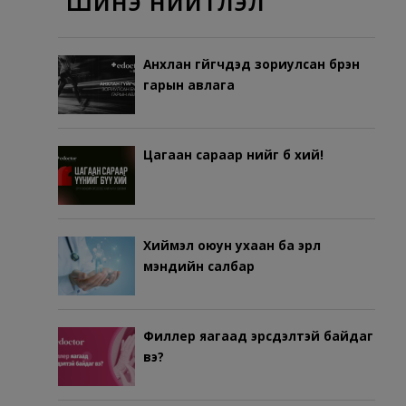
Шинэ нийтлэл
Анхлан гүйгчдэд зориулсан бүрэн
гарын авлага
Цагаан сараар үүнийг бүү хий!
Хиймэл оюун ухаан ба эрүүл
мэндийн салбар
Филлер яагаад эрсдэлтэй байдаг
вэ?